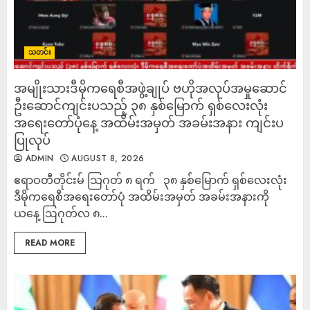
သတင်း
အမျိုးသားဒီမိုကရေစီအဖွဲ့ချုပ် ဗဟိုအလုပ်အမှုဆောင်
ဦးဆောင်ကျင်းပသည့် ၃၈ နှစ်မြောက် ရှစ်လေးလုံး
အရေးတော်ပုံနေ့ အထိမ်းအမှတ် အခမ်းအနား ကျင်းပ
ပြုလုပ်
ADMIN
AUGUST 8, 2026
ဧရာဝတီတိုင်းမ် သြဂုတ် ၈ ရက် ၃၈ နှစ်မြောက် ရှစ်လေးလုံး
ဒီမိုကရေစီအရေးတော်ပုံ အထိမ်းအမှတ် အခမ်းအနားကို
ယနေ့ ဩဂုတ်လ ၈...
READ MORE