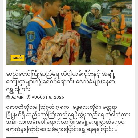
သတင်း
ဆည်တော်ကြီးဆည်ရေ တံငါလမ်းပိုင်းနှင့် အချို့
ကျေးရွာများသို့ ရေဝင်ရောက်၊ ‌ဒေသခံများနေရာ
ရွှေ့ပြောင်း
ADMIN
AUGUST 8, 2026
ဧရာဝတီတိုင်းမ် ဩဂုတ် ၇ ရက် မန္တလေးတိုင်း၊ မတ္တရာ
မြို့နယ်ရှိ ဆည်တော်ကြီးဆည်ရေပိုလွှဲမှဆည်ရေ တံငါတံတား
အနီး ကားလမ်းပေါ် ရောက်လာပြီး အချို့ကျေးရွာထဲရေဝင်
ရောက်မှုကြောင့် ဒေသခံများပြောင်းရွေ့ နေရကြောင်း...