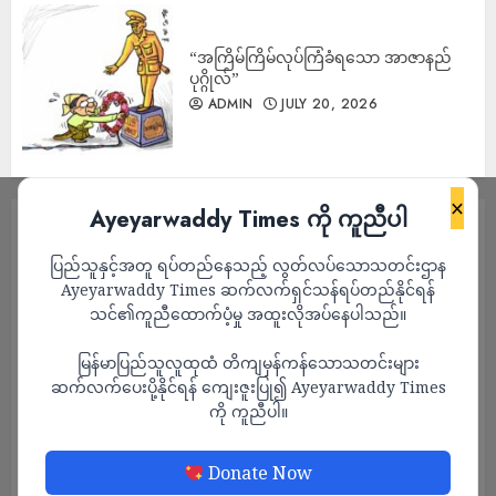
“အကြိမ်ကြိမ်လုပ်ကြံခံရသော အာဇာနည်
ပုဂ္ဂိုလ်”
ADMIN
JULY 20, 2026
×
Ayeyarwaddy Times ကို ကူညီပါ
ပြည်သူနှင့်အတူ ရပ်တည်နေသည့် လွတ်လပ်သောသတင်းဌာန
Ayeyarwaddy Times ဆက်လက်ရှင်သန်ရပ်တည်နိုင်ရန်
သင်၏ကူညီထောက်ပံ့မှု အထူးလိုအပ်နေပါသည်။
မြန်မာပြည်သူလူထုထံ တိကျမှန်ကန်သောသတင်းများ
ဆက်လက်ပေးပို့နိုင်ရန် ကျေးဇူးပြု၍ Ayeyarwaddy Times
ကို ကူညီပါ။
ဆောင်းပါး
သတင်း
Donate Now
ဝမ်းစာနဲ့သဘာဝကြား အဖြေရှာရမည့် ချင်းတွင်း