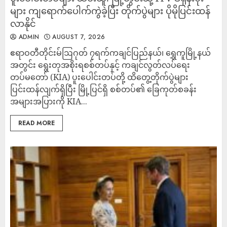
များ ကျရောက်ပေါက်ကွဲခဲ့ပြီး တိုက်ပွဲများ ပိုမိုပြင်းထန်
လာနိုင်
ADMIN
AUGUST 7, 2026
‎ဧရာဝတီတိုင်းမ်‎ဩဂုတ် ၇ရက်‎‎​ကချင်ပြည်နယ်၊ ရွှေကူမြို့နယ်
အတွင်း ရွေးတုအစိုးရစစ်တပ်နှင့် ကချင်လွတ်လပ်ရေး
တပ်မတော် (KIA) ပူးပေါင်းတပ်တို့ ထိတွေ့တိုက်ပွဲများ
ပြင်းထန်လျက်ရှိပြီး မြို့ပြင်ရှိ စစ်တပ်၏ ခြေကုတ်စခန်း
အများအပြားကို KIA...
READ MORE