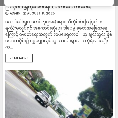
မြစ်ဝှမ်း ရွှေတူးဖော်ရေး (သတင်းဆောင်းပါး)
ADMIN
AUGUST 9, 2026
ဆောင်းပါးရှင်-မောင်လူအေး(ဧရာ၀တီတိုင်းမ်၊ ဩဂုတ် ၈
ရက်)“မလုပ်ရင် အကောင်းဆုံးပဲ။ ဒါပေမဲ့ ခေတ်အခြေအနေ
ကြောင့် ဝမ်းစာရေးအတွက် လုပ်နေရတာပါ” ဟု ချင်းတွင်းမြစ်
အောက်ပိုင်း၌ ရွှေမျှောလုပ်သူ ဆားခါးရွာသား ကိုရဲလင်းမျိုး
က...
READ MORE