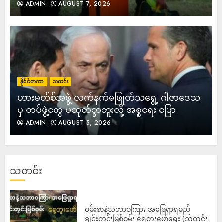
ADMIN
AUGUST 7, 2026
နိုင်ငံတကာ
သတင်း
ဟားမတ်စ်အဖွဲ့ လက်နက်မဖြုတ်သရွေ့ ဂါဇာဒေသ
မှ တပ်ဖွဲ့တွေ မဆုတ်ခွာဘူးလို့ အစ္စရေး ပြော
ADMIN
AUGUST 5, 2026
သတင်း
ဝမ်းစာနဲ့သဘာဝကြား အဖြေရှာရမည့်
ချင်းတွင်းမြစ်ဝှမ်း ရွှေတူးဖော်ရေး (သတင်း