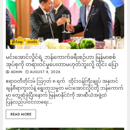
နိုင်ငံရေး
သတင်း
မင်းအောင်လှိုင်ရဲ့ ဘန်ကောက်ခရီးစဉ်ဟာ မြန်မာစစ်
အုပ်စုကို တရားဝင်မှုပေးတာမဟုတ်ဘူးလို့ ထိုင်း ပြော
ADMIN
AUGUST 8, 2026
ဧရာဝတီတိုင်းမ် ဩဂုတ် ၈ ရက် ထိုင်းဝန်ကြီးချုပ် အနုတင်
ချန်ဗီရာကူးလ်နဲ့ ရွေးတုသမ္မတ မင်းအောင်လှိုင်တို့ ဘန်ကောက်
မှာ တွေ့ဆုံခဲ့ပြီးနောက် မြန်မာနိုင်ငံကို အာဆီယံအဖွဲ့ထဲ
ပြန်လည်ပါဝင်လာရေး...
READ MORE