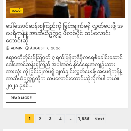
သတင်း
ဒေါ်အောင်ဆန်းစုကြည်ကို ခြွင်းချက်မရှိ လွှတ်ပေးဖို့ အ
မေရိကန်နဲ့ အာဆီယံဥက္ကဌ ဖိလစ်ပိုင် ထပ်လောင်း
တောင်းဆို
ADMIN
AUGUST 7, 2026
ဧရာဝတီတိုင်းမ်ဩဂုတ် ၇ ရက်မြန်မာ့ဒီမိုကရေစီခေါင်းဆောင်
ဒေါ်အောင်ဆန်းစုကြည် အပါအဝင် နိုင်ငံရေးအကျဉ်းသား
အားလုံး ကို ခြွင်းချက်မရှိ ချက်ချင်းလွှတ်ပေးဖို့ အမေရိကန်နဲ့
အာဆီယံဥက္ကဋ္ဌတို့က ထပ်လောင်းတောင်းဆိုလိုက်ပါ တယ်။
၂၀၂၁ ခုနှစ်...
READ MORE
1
2
3
4
…
1,885
Next