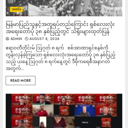
သတင်း
မြန်မာပြည်သူနှင့်အတူရပ်တည်ကြောင်း ရှစ်လေးလုံး
အရေးတော်ပုံ ၃၈ နှစ်ပြည့်တွင် သံရုံးများထုတ်ပြန်
ADMIN
AUGUST 8, 2026
ဧရာဝတီတိုင်းမ် ဩဂုတ် ၈ ရက် စစ်အာဏာရှင်စနစ်ကို
တွန်းလှန်ခဲ့ကြသော ရှစ်လေးလုံးအရေးတော်ပုံ ၃၈ နှစ်ပြည့်
သည့် ယနေ့ ဩဂုတ် ၈ ရက်နေ့တွင် ဒီမိုကရေစီအနာဂတ်
အတွက်...
READ MORE