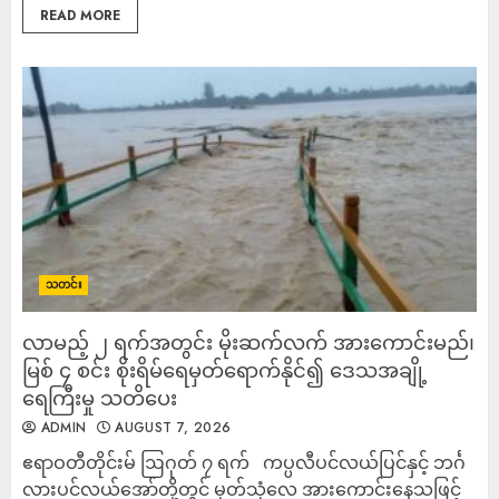
READ MORE
သတင်း
လာမည့် ၂ ရက်အတွင်း မိုးဆက်လက် အားကောင်းမည်၊
မြစ် ၄ စင်း စိုးရိမ်ရေမှတ်ရောက်နိုင်၍ ဒေသအချို့
ရေကြီးမှု သတိပေး
ADMIN
AUGUST 7, 2026
ဧရာဝတီတိုင်းမ် ဩဂုတ် ၇ ရက် ကပ္ပလီပင်လယ်ပြင်နှင့် ဘင်္ဂ
လားပင်လယ်အော်တို့တွင် မုတ်သုံလေ အားကောင်းနေသဖြင့်