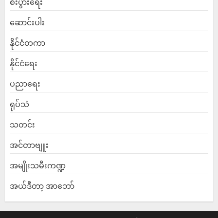
စီးပွားရေး
ဆောင်းပါး
နိုင်ငံတကာ
နိုင်ငံရေး
ပညာရေး
ရုပ်သံ
သတင်း
အင်တာဗျူး
အမျိုးသမီးကဏ္ဍ
အယ်ဒီတာ့ အာဘော်