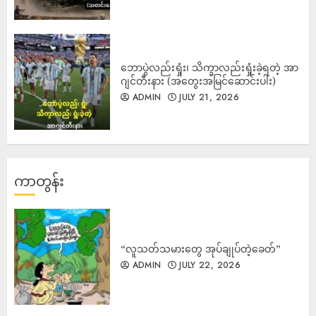
ဘောပွဲလည်းရှုံး၊ သိက္ခာလည်းရှုံးခဲ့ရတဲ့ အာ
ဂျင်တီးနား (အတွေးအမြင်ဆောင်းပါး)
ADMIN
JULY 21, 2026
ကာတွန်း
“လူသတ်သမားတွေ အုပ်ချုပ်တဲ့ခေတ်”
ADMIN
JULY 22, 2026