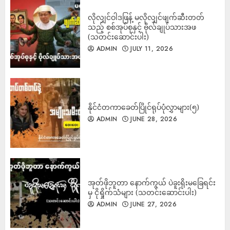
လိုလျှင်ဝါဒဖြန့် မလိုလျှင်ဖျက်ဆီးတတ်
သည့် စစ်အုပ်စုနှင့် ဗိုလ်ချုပ်သားအဖ
(သတင်းဆောင်းပါး)
ADMIN
JULY 11, 2026
နိုင်ငံတကာခေတ်ပြိုင်ရုပ်ပုံလွှာများ(၅)
ADMIN
JUNE 28, 2026
အုတ်ဖိုဘူတာ နောက်ကွယ် ပဲခူးရိုးမခြေရင်း
မှ ငိုရှိုက်သံများ (သတင်းဆောင်းပါး)
ADMIN
JUNE 27, 2026