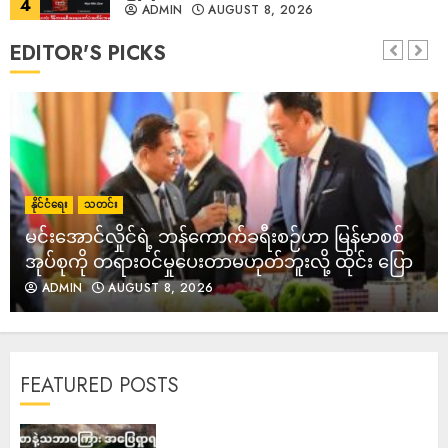
5
EDITOR'S PICKS
ဆည်တော်ကြီးဆည်ရေ တံငါလမ်းပိုင်းနှင့် အချို့
ကျေးရွာများသို့ ရေဝင်ရောက်၊ ‌ဒေသခံများနေရာ
ရွှေ့ပြောင်း
ADMIN
AUGUST 8, 2026
6
လာမည့် ၂ ရက်အတွင်း မိုးဆက်လက် အားကောင်း
မည်၊ မြစ် ၄ စင်း စိုးရိမ်ရေမှတ်ရောက်နိုင်၍ ဒေသ
နိုင်ငံရေး
သတင်း
အချို့ ရေကြီးမှု သတိပေး
မင်းအောင်လှိုင်ရဲ့ ဘန်ကောက်ခရီးစဉ်ဟာ မြန်မာစစ်
ADMIN
AUGUST 7, 2026
7
အုပ်စုကို တရားဝင်မှုပေးတာမဟုတ်ဘူးလို့ ထိုင်း ပြော
ADMIN
AUGUST 8, 2026
ဝမ်းစာနဲ့သဘာဝကြား အဖြေရှာရမည့် ချင်းတွင်း
မြစ်ဝှမ်း ရွှေတူးဖော်ရေး (သတင်းဆောင်းပါး)
ADMIN
AUGUST 9, 2026
1
FEATURED POSTS
ပြည်တွင်းစက်သုံးဆီဈေး ၃ ပတ်ဆက်တိုက်မြင့်တက်