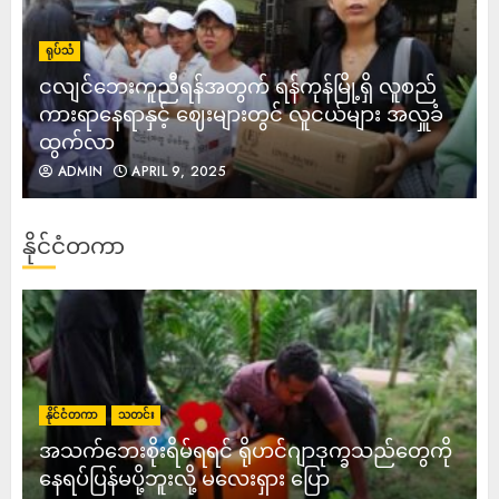
ရုပ်သံ
ငလျင်ဘေးကူညီရန်အတွက် ရန်ကုန်မြို့ရှိ လူစည်
ကားရာနေရာနှင့် ဈေးများတွင် လူငယ်များ အလှူခံ
ထွက်လာ
ADMIN
APRIL 9, 2025
နိုင်ငံတကာ
နိုင်ငံတကာ
သတင်း
အသက်ဘေးစိုးရိမ်ရရင် ရိုဟင်ဂျာဒုက္ခသည်တွေကို
နေရပ်ပြန်မပို့ဘူးလို့ မလေးရှား ပြော