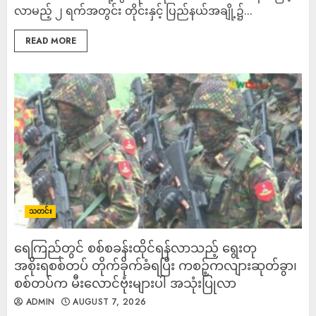
လာမည့် ၂ ရက်အတွင်း တိုင်းနှင့် ပြည်နယ်အချို့၌...
READ MORE
သတင်း
ရေကြည်တွင် စစ်စခန်းထိုင်ရန်လာသည့် ရွေးတု
အစိုးရစစ်တပ် တိုက်ခိုက်ခံရပြီး ကစဉ့်ကလျားဆုတ်ခွာ၊
စစ်တပ်က မီးလောင်ဗုံးများပါ အသုံးပြုလာ
ADMIN
AUGUST 7, 2026