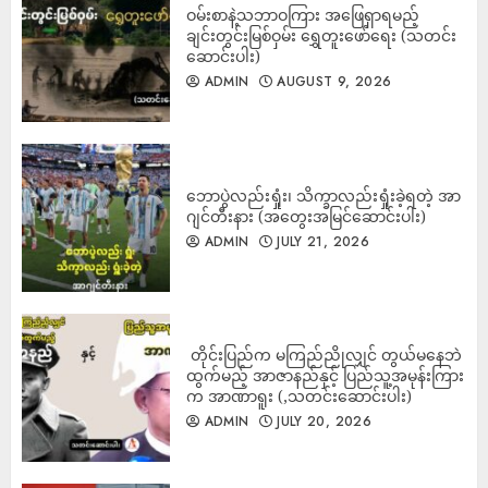
ADMIN
ဝမ်းစာနဲ့သဘာဝကြား အဖြေရှာရမည့်
AUGUST 9, 2026
ချင်းတွင်းမြစ်ဝှမ်း ရွှေတူးဖော်ရေး (သတင်း
2
ဆောင်းပါး)
ADMIN
AUGUST 9, 2026
မြန်မာပြည်သူနှင့်အတူရပ်တည်ကြောင်း ရှစ်လေးလုံး
အရေးတော်ပုံ ၃၈ နှစ်ပြည့်တွင် သံရုံးများထုတ်ပြန်
ADMIN
AUGUST 8, 2026
3
ဘောပွဲလည်းရှုံး၊ သိက္ခာလည်းရှုံးခဲ့ရတဲ့ အာ
ဂျင်တီးနား (အတွေးအမြင်ဆောင်းပါး)
ADMIN
JULY 21, 2026
‎ တိုင်းပြည်က မကြည်ညိုလျှင် တွယ်မနေဘဲ
ထွက်မည့် အာဇာနည်နှင့် ပြည်သူ့အမုန်းကြား
က အာဏာရူး (,သတင်းဆောင်းပါး)
ADMIN
JULY 20, 2026