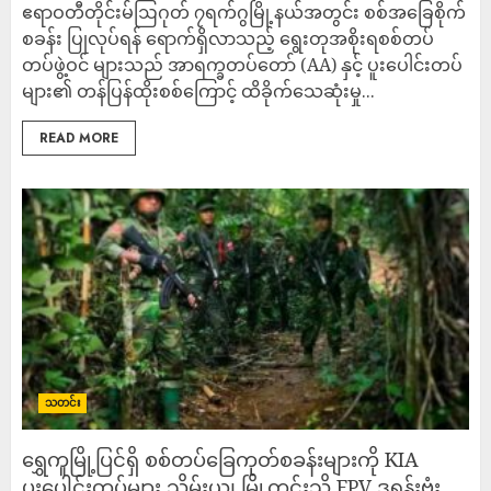
‎ဧရာဝတီတိုင်းမ်‎ဩဂုတ် ၇ရက်‎‎ဂွမြို့နယ်အတွင်း စစ်အခြေစိုက်
စခန်း ပြုလုပ်ရန် ရောက်ရှိလာသည့် ရွေးတုအစိုးရစစ်တပ်
တပ်ဖွဲ့ဝင် များသည် အာရက္ခတပ်တော် (AA) နှင့် ပူးပေါင်းတပ်
များ၏ တန်ပြန်ထိုးစစ်ကြောင့် ထိခိုက်သေဆုံးမှု...
READ MORE
သတင်း
‎ရွှေကူမြို့ပြင်ရှိ စစ်တပ်ခြေကုတ်စခန်းများကို KIA
ပူးပေါင်းတပ်များ သိမ်းယူ၊ မြို့တွင်းသို့ FPV ဒရုန်းဗုံး