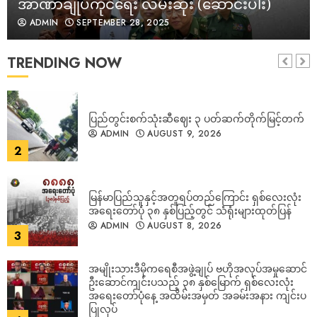
အာဏာချုပ်ကိုင်ရေး လမ်းဆုံး (ဆောင်းပါး)
ADMIN
SEPTEMBER 28, 2025
ပြည်တွင်းစက်သုံးဆီဈေး ၃ ပတ်ဆက်တိုက်မြင့်တက်
ADMIN
AUGUST 9, 2026
TRENDING NOW
2
မြန်မာပြည်သူနှင့်အတူရပ်တည်ကြောင်း ရှစ်လေးလုံး
အရေးတော်ပုံ ၃၈ နှစ်ပြည့်တွင် သံရုံးများထုတ်ပြန်
ADMIN
AUGUST 8, 2026
3
အမျိုးသားဒီမိုကရေစီအဖွဲ့ချုပ် ဗဟိုအလုပ်အမှုဆောင်
ဦးဆောင်ကျင်းပသည့် ၃၈ နှစ်မြောက် ရှစ်လေးလုံး
အရေးတော်ပုံနေ့ အထိမ်းအမှတ် အခမ်းအနား ကျင်းပ
ပြုလုပ်
4
ADMIN
AUGUST 8, 2026
မင်းအောင်လှိုင်ရဲ့ ဘန်ကောက်ခရီးစဉ်ဟာ မြန်မာစစ်
အုပ်စုကို တရားဝင်မှုပေးတာမဟုတ်ဘူးလို့ ထိုင်း ပြော
ADMIN
AUGUST 8, 2026