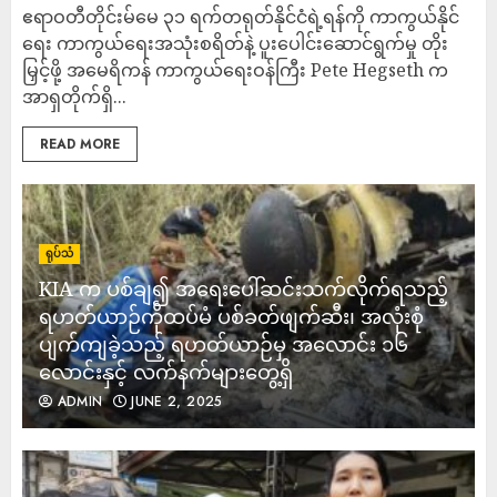
ဧရာဝတီတိုင်းမ်မေ ၃၁ ရက်တရုတ်နိုင်ငံရဲ့ရန်ကို ကာကွယ်နိုင်
ရေး ကာကွယ်ရေးအသုံးစရိတ်နဲ့ ပူးပေါင်းဆောင်ရွက်မှု တိုး
မြှင့်ဖို့ အမေရိကန် ကာကွယ်ရေးဝန်ကြီး Pete Hegseth က
အာရှတိုက်ရှိ...
READ MORE
ရုပ်သံ
KIA က ပစ်ချ၍ အရေးပေါ်ဆင်းသက်လိုက်ရသည့်
ရဟတ်ယာဉ်ကိုထပ်မံ ပစ်ခတ်ဖျက်ဆီး၊ အလုံးစုံ
ပျက်ကျခဲ့သည့် ရဟတ်ယာဉ်မှ အလောင်း ၁၆
လောင်းနှင့် လက်နက်များတွေ့ရှိ
ADMIN
JUNE 2, 2025