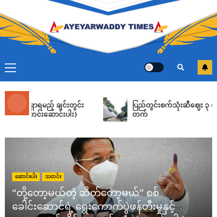
မင်းအောင်လှိုင်ရဲ့ ဘန်ကောက်ခရီးစဉ်ဟာ မြန်မာစစ်
အုပ်စုကို တရားဝင်မှုပေးတာမဟုတ်ဘူးလို့ ထိုင်း ပြော
ADMIN
AUGUST 8, 2026
5
ဆည်တော်ကြီးဆည်ရေ တံငါလမ်းပိုင်းနှင့် အချို့
ကျေးရွာများသို့ ရေဝင်ရောက်၊ ‌ဒေသခံများနေရာ
ရွှေ့ပြောင်း
ADMIN
AUGUST 8, 2026
6
မည့် ချင်းတွင်း
ပြည်တွင်းစက်သုံးဆီဈေး ၃ ပတ်ဆက်တိုက်မ
တင်းဆောင်းပါး)
တက်
လာမည့် ၂ ရက်အတွင်း မိုးဆက်လက် အားကောင်း
မည်၊ မြစ် ၄ စင်း စိုးရိမ်ရေမှတ်ရောက်နိုင်၍ ဒေသ
အချို့ ရေကြီးမှု သတိပေး
ADMIN
AUGUST 7, 2026
7
ဝမ်းစာနဲ့သဘာဝကြား အဖြေရှာရမည့် ချင်းတွင်း
ဆောင်းပါး
သတင်း
မြစ်ဝှမ်း ရွှေတူးဖော်ရေး (သတင်းဆောင်းပါး)
“တို့တော့မယ်တဲ့ ဆိတ်တော့မယ်” စစ်
ADMIN
AUGUST 9, 2026
1
ခေါင်းဆောင်ရဲ့ ရွေးကောက်ပွဲဖန်တီးမှုနှင့်