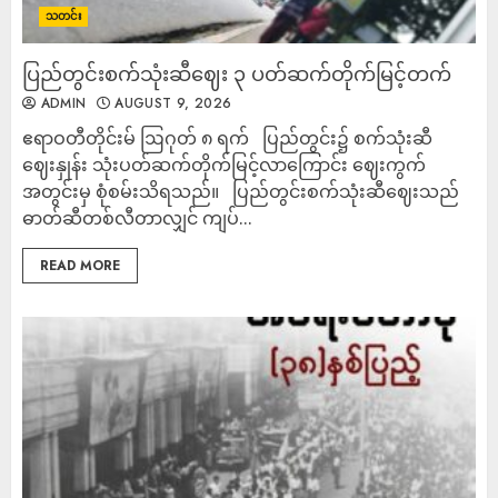
သတင်း
ပြည်တွင်းစက်သုံးဆီဈေး ၃ ပတ်ဆက်တိုက်မြင့်တက်
ADMIN
AUGUST 9, 2026
ဧရာဝတီတိုင်းမ် ဩဂုတ် ၈ ရက် ပြည်တွင်း၌ စက်သုံးဆီ
ဈေးနှုန်း သုံးပတ်ဆက်တိုက်မြင့်လာကြောင်း ဈေးကွက်
အတွင်းမှ စုံစမ်းသိရသည်။ ပြည်တွင်းစက်သုံးဆီဈေးသည်
ဓာတ်ဆီတစ်လီတာလျှင် ကျပ်...
READ MORE