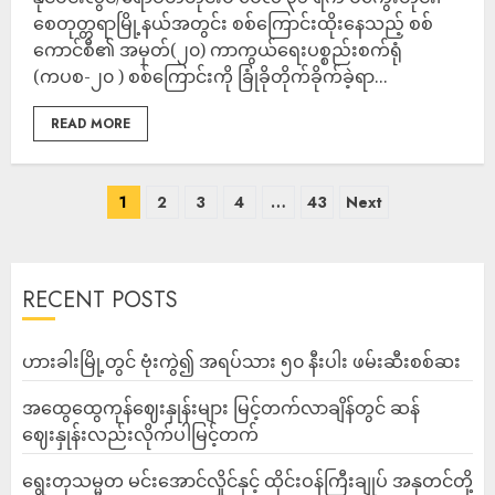
စေတုတ္တရာမြို့နယ်အတွင်း စစ်ကြောင်းထိုးနေသည့် စစ်
ကောင်စီ၏ အမှတ်(၂၀) ကာကွယ်ရေးပစ္စည်းစက်ရုံ
(ကပစ-၂၀ ) စစ်ကြောင်းကို ခြုံခိုတိုက်ခိုက်ခဲ့ရာ...
READ MORE
1
2
3
4
…
43
Next
RECENT POSTS
ဟားခါးမြို့တွင် ဗုံးကွဲ၍ အရပ်သား ၅၀ နီးပါး ဖမ်းဆီးစစ်ဆး
အထွေထွေကုန်ဈေးနှုန်းများ မြင့်တက်လာချိန်တွင် ဆန်
ဈေးနှုန်းလည်းလိုက်ပါမြင့်တက်
ရွေးတုသမ္မတ မင်းအောင်လှိုင်နှင့် ထိုင်းဝန်ကြီးချုပ် အနုတင်တို့