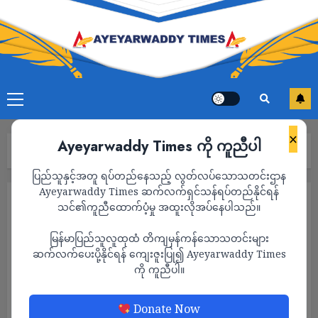
×
Ayeyarwaddy Times ကို ကူညီပါ
Home
2023
May
ပြည်သူနှင့်အတူ ရပ်တည်နေသည့် လွတ်လပ်သောသတင်းဌာန
Ayeyarwaddy Times ဆက်လက်ရှင်သန်ရပ်တည်နိုင်ရန်
Month:
May 2023
သင်၏ကူညီထောက်ပံ့မှု အထူးလိုအပ်နေပါသည်။
မြန်မာပြည်သူလူထုထံ တိကျမှန်ကန်သောသတင်းများ
ဆက်လက်ပေးပို့နိုင်ရန် ကျေးဇူးပြု၍ Ayeyarwaddy Times
ကို ကူညီပါ။
Donate Now