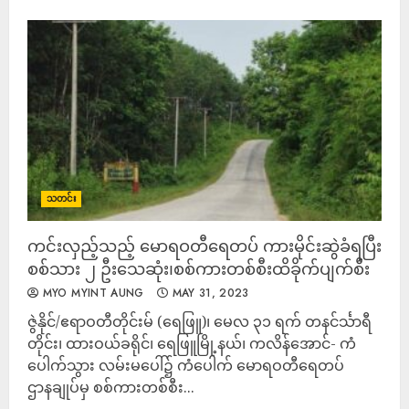
သတင်း
ကင်းလှည့်သည့် မောရဝတီရေတပ် ကားမိုင်းဆွဲခံရပြီး
စစ်သား ၂ ဦးသေဆုံး၊စစ်ကားတစ်စီးထိခိုက်ပျက်စီး
MYO MYINT AUNG
MAY 31, 2023
ဇွဲနိုင်/ဧရာဝတီတိုင်းမ် (ရေဖြူ)၊ မေလ ၃၁ ရက် တနင်င်္သာရီ
တိုင်း၊ ထားဝယ်ခရိုင်၊ ရေဖြူမြို့နယ်၊ ကလိန်အောင်- ကံ
ပေါက်သွား လမ်းမပေါ်၌ ကံပေါက် မောရဝတီရေတပ်
ဌာနချုပ်မှ စစ်ကားတစ်စီး...