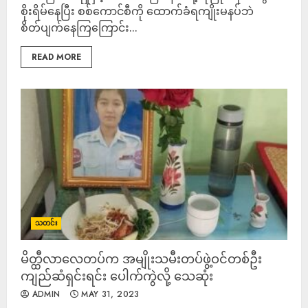
စိုးရိမ်နေပြီး စစ်ကောင်စီကို ထောက်ခံရကျိုးမနပ်ဘဲ
စိတ်ပျက်နေကြကြောင်း...
READ MORE
သတင်း
မိတ္ထီလာလေတပ်က အမျိုးသမီးတပ်ဖွဲ့ဝင်တစ်ဦး
ကျည်ဆံရှင်းရင်း ပေါက်ကွဲလို့ သေဆုံး
ADMIN
MAY 31, 2023