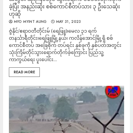
ခဲ့ပြီး အနည်းဆုံး စစ်ကောင်စီတပ်သား ၃ ဦးသေဆုံး
ဟုဆို
MYO MYINT AUNG
MAY 31, 2023
ဇွဲနိုင်/ဧရာဝတီတိုင်းမ် (ရေဖြူ)၊မေလ ၃၁ ရက်
တနင်္သာရီတိုင်း၊ရေဖြူမြို့နယ်၊ ကလိန်အောင်မြို့ရှိ စစ်
ကောင်စီတပ် အခြေစိုက် တပ်ရင်း နှစ်ခုကို နှစ်ပတ်အတွင်း
သုံးကြိမ်တိုင်သွားရောက်တိုက်ခဲ့ကြောင်း ပြည်သူ့
ကာကွယ်ရေး ပူးပေါင်း...
READ MORE