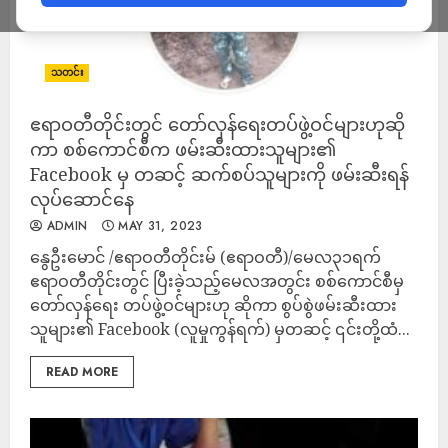
သတင်း
ဧရာဝတီတိုင်းတွင် တော်လှန်ရေးတပ်ဖွဲ့ဝင်များဟုဆို
ကာ စစ်ကောင်စီက ဖမ်းဆီးထားသူများ၏
Facebook မှ တဆင့် ဆက်စပ်သူများကို ဖမ်းဆီးရန်
လုပ်ဆောင်နေ
ADMIN
MAY 31, 2023
နွေဦးမောင် /ဧရာဝတီတိုင်းမ် (ဧရာဝတီ)/မေလ၃၁ရက်
ဧရာဝတီတိုင်းတွင် ပြီးခဲ့သည့်မေလအတွင်း စစ်ကောင်စီမှ
တော်လှန်ရေး တပ်ဖွဲ့ဝင်များဟု ဆိုကာ စွပ်စွဲဖမ်းဆီးထား
သူများ၏ Facebook (လူမှုကွန်ရက်) မှတဆင့် ၎င်းတို့ထံ...
READ MORE