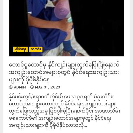
နိုင်ငံရေး
သတင်း
တောင်ငူထောင်မှ နိုင်ကျဥ်းများထွက်ပြေးပြီးနောက်
အကျဉ်းထောင်အများစုတွင် နိုင်ငံရေးအကျဉ်းသား
များကို ပိုမိုဖိနှိပ်နေ
ADMIN
MAY 31, 2023
နိုင်မင်းလွင်/ဧရာဝတီတိုင်းမ် မေလ ၃၁ ရက် ပဲခူးတိုင်း၊
တောင်ငူအကျဉ်းထောင်တွင် နိုင်ငံရေးအကျဉ်းသားများ
ထွက်ပြေးသည့်အမှု ဖြစ်ပွါးခဲ့ပြီးနောက်ပိုင်း အာဏာသိမ်း
စစ်ကောင်စီ၏ အကျဉ်းထောင်အများစုတွင် နိုင်ငံရေး
အကျဉ်းသားများကို ပိုမိုဖိနှိပ်လာသလို...