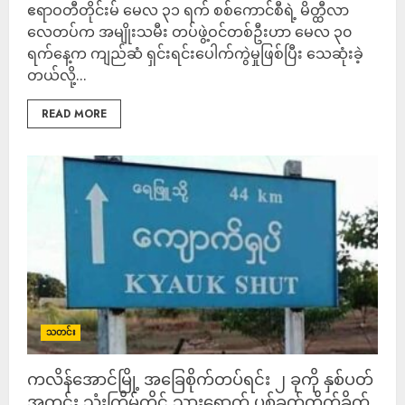
ဧရာဝတီတိုင်းမ် မေလ ၃၁ ရက် စစ်ကောင်စီရဲ့ မိတ္ထီလာ
လေတပ်က အမျိုးသမီး တပ်ဖွဲ့ဝင်တစ်ဦးဟာ မေလ ၃၀
ရက်နေ့က ကျည်ဆံ ရှင်းရင်းပေါက်ကွဲမှုဖြစ်ပြီး သေဆုံးခဲ့
တယ်လို့...
READ MORE
သတင်း
ကလိန်အောင်မြို့ အခြေစိုက်တပ်ရင်း ၂ ခုကို နှစ်ပတ်
အတွင်း သုံးကြိမ်တိုင် သွားရောက် ပစ်ခတ်တိုက်ခိုက်