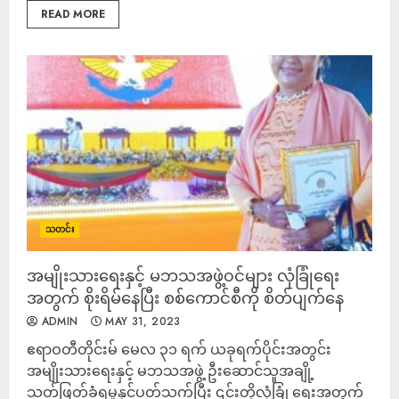
READ MORE
သတင်း
အမျိုးသားရေးနှင့် မဘသအဖွဲ့၀င်များ လုံခြုံရေး
အတွက် စိုးရိမ်နေပြီး စစ်ကောင်စီကို စိတ်ပျက်နေ
ADMIN
MAY 31, 2023
ဧရာဝတီတိုင်းမ် မေလ ၃၁ ရက် ယခုရက်ပိုင်းအတွင်း
အမျိုးသားရေးနှင့် မဘသအဖွဲ့ ဦးဆောင်သူအချို့
သတ်ဖြတ်ခံရမှုနှင့်ပတ်သက်ပြီး ‌၎င်းတို့လုံခြုံ ရေးအတွက်