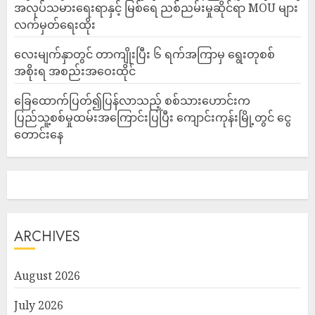
အလုပ်သမားရေးရာနှင့် မြစ်ရေ ညစ်ညမ်းမှုဆိုင်ရာ MOU များ
လက်မှတ်ရေးထိုး
လေးမျက်နှာတွင် တာကျိုးပြီး ၆ ရက်အကြာမှ ရွေးတုစစ်
အစိုးရ အစည်းအဝေးထိုင်
ခြေထောက်ပြတ်၍ပြန်လာသည့် စစ်သားဟောင်းက
ပြည်သူ့စစ်မှုထမ်းအကြောင်းပြပြီး ကျောင်းကုန်းမြို့တွင် ငွေ
တောင်းနေ
ARCHIVES
August 2026
July 2026