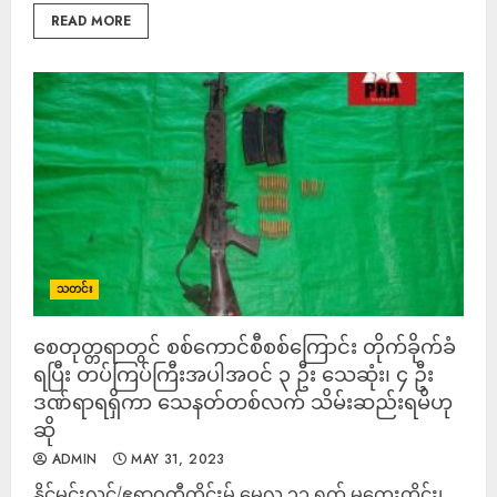
READ MORE
သတင်း
စေတုတ္တရာတွင် စစ်ကောင်စီစစ်ကြောင်း တိုက်ခိုက်ခံ
ရပြီး တပ်ကြပ်ကြီးအပါအဝင် ၃ ဦး သေဆုံး၊ ၄ ဦး
ဒဏ်ရာရရှိကာ သေနတ်တစ်လက် သိမ်းဆည်းရမိဟု
ဆို
ADMIN
MAY 31, 2023
နိုင်မင်းလွင်/ဧရာဝတီတိုင်းမ် မေလ ၃၁ ရက် မကွေးတိုင်း၊