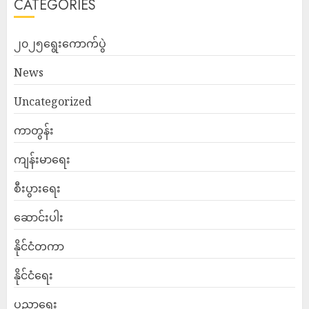
CATEGORIES
၂၀၂၅ရွေးကောက်ပွဲ
News
Uncategorized
ကာတွန်း
ကျန်းမာရေး
စီးပွားရေး
ဆောင်းပါး
နိုင်ငံတကာ
နိုင်ငံရေး
ပညာရေး