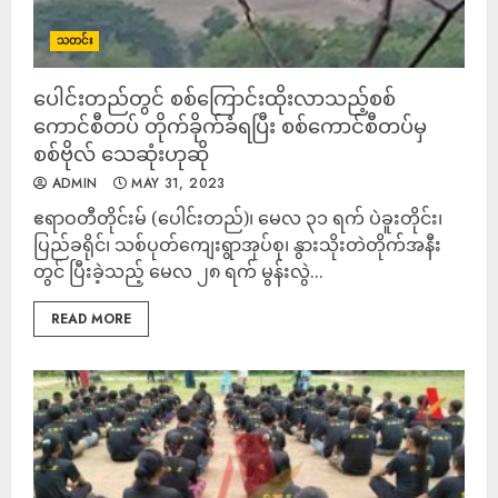
သတင်း
ပေါင်းတည်တွင် စစ်ကြောင်းထိုးလာသည့်စစ်
ကောင်စီတပ် တိုက်ခိုက်ခံရပြီး စစ်ကောင်စီတပ်မှ
စစ်ဗိုလ် သေဆုံးဟုဆို
ADMIN
MAY 31, 2023
ဧရာဝတီတိုင်းမ် (ပေါင်းတည်)၊ မေလ ၃၁ ရက် ပဲခူးတိုင်း၊
ပြည်ခရိုင်၊ သစ်ပုတ်ကျေးရွာအုပ်စု၊ နွားသိုးတဲတိုက်အနီး
တွင် ပြီးခဲ့သည့် မေလ ၂၈ ရက် မွန်းလွဲ...
READ MORE