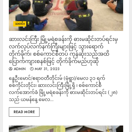
သတင်း
ဆားလင်းကြီး မြို့မရဲစခန်းကို ဓားမဆိုင်းတပ်ရင်းမှ
လက်လုပ်လက်နက်ကြီးများဖြင့် သွားရောက်
တိုက်ခိုက်၊ စစ်ကောင်စီတပ် ကုန်ဆုံးသည်အထိ
ပြောက်ကျားစနစ်ဖြင့် တိုက်ခိုက်မည်ဟုဆို
ADMIN
MAY 31, 2023
နွေဦးမောင်/ဧရာဝတီတိုင်းမ် (မုံရွာ)/မေလ ၃၁ ရက်
စစ်ကိုင်းတိုင်း၊ ဆားလင်းကြီးမြို့ရှိ ၊ စစ်ကောင်စီ
လက်အောက်ခံ မြို့မရဲစခန်းကို ဓားမဆိုင်းတပ်ရင်း (၂၈)
သည် ယမန်နေ့ မေလ...
READ MORE