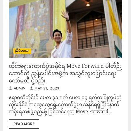
နိုင်ငံတကာ
ထိုင်းရွေးကောက်ပွဲအနိုင်ရ Move Forward ပါတီဉီး
ဆောင်တဲ့ ညွန့်ပေါင်းအဖွဲ့က အသွင်ကူးပြောင်းရေး
ကော်မတီ ဖွဲ့စည်း
ADMIN
MAY 31, 2023
ဧရာဝတီတိုင်းမ် မေလ ၃၁ ရက် မေလ ၁၄ ရက်ကပြုလုပ်တဲ့
ထိုင်းနိုင်ငံ အထွေထွေရွေးကောက်ပွဲမှာ အနိုင်ရရှိပြီးနောက်
အစိုးရသစ်ဖွဲ့စည်းဖို့ ပြင်ဆင်နေတဲ့ Move Forward...
READ MORE