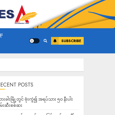
ေး
SUBSCRIBE
RECENT POSTS
ားခါးမြို့တွင် ဗုံးကွဲ၍ အရပ်သား ၅၀ နီးပါး
မ်းဆီးစစ်ဆး