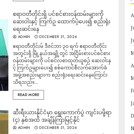
ဧရာဝတီတိုင်းရှိ ပင်စင်စားဝန်ထမ်းများကို
A
ဆေးဝါးနှင့် ကြက်ဥ ထောက်ပံ့ပေး၍ စည်းရုံး
J
ရေးဆင်းနေ
ADMIN
DECEMBER 31, 2024
J
ဧရာဝတီတိုင်းမ် ဒီဇင်ဘာ ၃၀ ရက် ဧရာဝတီတိုင်း
M
အတွင်းရှိ မြို့နယ်အချို့တွင် အငြိမ်းစားပင်စင်စား
ဝန်ထမ်းများကို ပင်စင်လစာထုတ်ယူစဉ် ဆေးဝါးနှ
A
င့် ကြက်ဥများပေး၍ စစ်ကောင်စီလက်အောက်ခံ
အဖွဲ့အစည်းများက စည်းရုံးရေးဆင်းနေကြောင်း
M
သိရသည်။...
F
READ MORE
J
ဆီးရီးယားနိုင်ငံမှာ ရွေးကောက်ပွဲ ကျင်းပဖို့ရာ
D
(၄) နှစ်အထိ အချိန်ကြာမြင့်နိုင်
ADMIN
DECEMBER 31, 2024
N