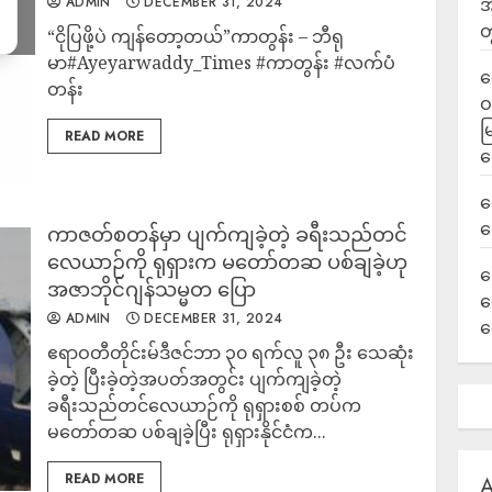
ADMIN
DECEMBER 31, 2024
အ
တ
“ငိုပြဖို့ပဲ ကျန်တော့တယ်”ကာတွန်း – ဘီရု
မာ#Ayeyarwaddy_Times #ကာတွန်း #လက်ပံ
ရ
တန်း
ဝ
မ
READ MORE
ရ
လ
ရ
ကာဇတ်စတန်မှာ ပျက်ကျခဲ့တဲ့ ခရီးသည်တင်
လေယာဉ်ကို ရုရှားက မတော်တဆ ပစ်ချခဲ့ဟု
ခ
အဇာဘိုင်ဂျန်သမ္မတ ပြော
ဟ
ADMIN
DECEMBER 31, 2024
က
ဧရာဝတီတိုင်းမ်ဒီဇင်ဘာ ၃၀ ရက်လူ ၃၈ ဦး သေဆုံး
ခဲ့တဲ့ ပြီးခဲ့တဲ့အပတ်အတွင်း ပျက်ကျခဲ့တဲ့
ခရီးသည်တင်လေယာဉ်ကို ရုရှားစစ် တပ်က
မတော်တဆ ပစ်ချခဲ့ပြီး ရုရှားနိုင်ငံက...
READ MORE