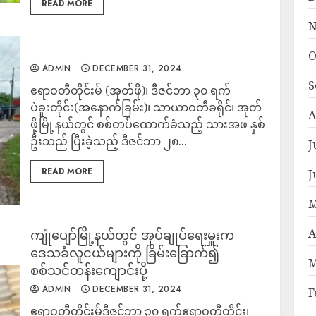
READ MORE
N
O
ADMIN
DECEMBER 31, 2024
S
ဧရာဝတီတိုင်းမ် (အုတ်ဖို)၊ ဒီဇင်ဘာ ၃၀ ရက်
ပဲခူးတိုင်း(အနောက်ခြမ်း)၊ သာယာဝတီခရိုင်၊ အုတ်
A
ဖို့မြို့နယ်တွင် စစ်တပ်ထောက်ခံသည့် သားအဖ နှစ်
ဦးသည် ပြီးခဲ့သည့် ဒီဇင်ဘာ ၂၈...
J
READ MORE
J
M
A
ကျုံပျော်မြို့နယ်တွင် အုပ်ချုပ်ရေးမှူးက
ဒေသခံလူငယ်များကို ခြိမ်း‌ခြောက်၍
M
စစ်သင်တန်းကျောင်းပို့
ADMIN
DECEMBER 31, 2024
F
ဧရာဝတီတိုင်းမ်ဒီဇင်ဘာ ၃၀ ရက်ဧရာဝတီတိုင်း၊