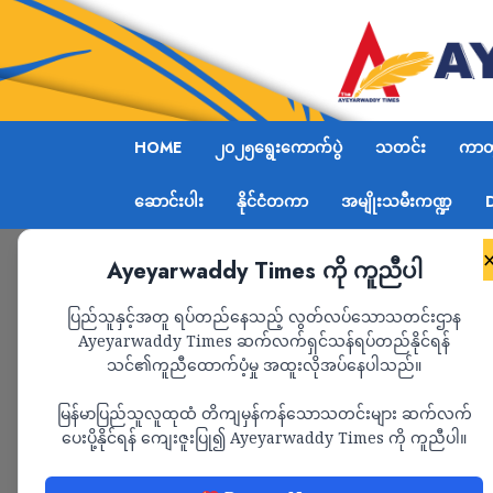
HOME
၂၀၂၅ရွေးကောက်ပွဲ
သတင်း
ကာတွ
ဆောင်းပါး
နိုင်ငံတကာ
အမျိုးသမီးကဏ္ဍ
Ayeyarwaddy Times ကို ကူညီပါ
Home
2024
December
ပြည်သူနှင့်အတူ ရပ်တည်နေသည့် လွတ်လပ်သောသတင်းဌာန
Ayeyarwaddy Times ဆက်လက်ရှင်သန်ရပ်တည်နိုင်ရန်
Month:
December 202
သင်၏ကူညီထောက်ပံ့မှု အထူးလိုအပ်နေပါသည်။
မြန်မာပြည်သူလူထုထံ တိကျမှန်ကန်သောသတင်းများ ဆက်လက်
ပေးပို့နိုင်ရန် ကျေးဇူးပြု၍ Ayeyarwaddy Times ကို ကူညီပါ။