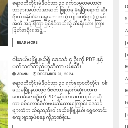
ဧရာဝတီတိုင်းမ်ဒီဇင်ဘာ ၃၀ ရက်သမ္မတဟောင်း
O
ဘာရှားအယ်လ်အာဆတ် ဖြုတ်ချခံရပြီးနောက် ဆီး
ရီးယားနိုင်ငံမှာ ရွေးကောက် ပွဲ ကျင်းပဖို့ရာ (၄) နှစ်
S
အထိ အချိန်ကြာမြင့်နိုင်တယ်လို့ ဆီးရီးယား ကြား
ဖြတ်အစိုးရအဖွဲ့...
A
J
READ MORE
J
ဝါးခယ်မမြို့နယ်ရှိ ဒေသခံ ၄ ဦးကို PDF နှင့်
ပတ်သက်သည်ဟုဆိုကာ ဖမ်းဆီး
M
ADMIN
DECEMBER 31, 2024
A
ဧရာဝတီတိုင်းမ်ဒီဇင်ဘာ ၃၀ ရက်ဧရာ၀တီတိုင်း၊ ဝါး
ခယ်မမြို့နယ်တွင် ဒီဇင်ဘာ နောက်ဆုံးပတ်က
M
ဒေသခံလေးဦးကို PDF နှင့်ပတ်သက်သည်ဟုဆို
F
ကာ စစ်ကောင်စီကဖမ်းဆီးထားကြောင်း ဒေသခံ
များထံက သိရသည်။ဝါးခယ်မမြို့နယ်၊ ရွှေလောင်း
J
ကျေးရွာအုပ်စုနေ ကိုဉာဏ်စိုး၊...
D