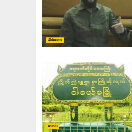
နိုင်ငံတကာ
သတင်း