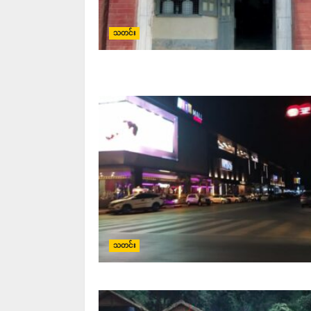
သတင်း
သတင်း