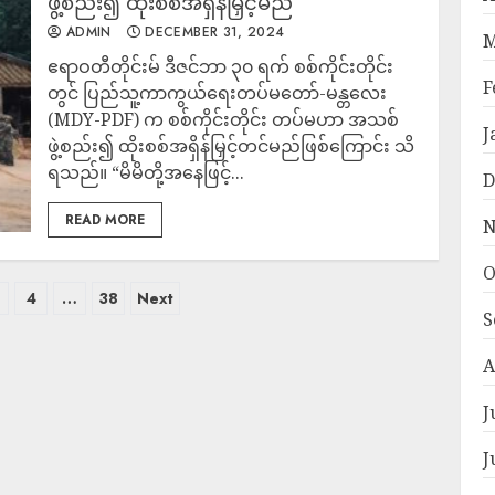
ဖွဲ့စည်း၍ ထိုးစစ်အရှိန်မြှင့်မည်
ADMIN
DECEMBER 31, 2024
M
ဧရာဝတီတိုင်းမ် ဒီဇင်ဘာ ၃၀ ရက် စစ်ကိုင်းတိုင်း
F
တွင် ပြည်သူ့ကာကွယ်ရေးတပ်မတော်-မန္တလေး
(MDY-PDF) က စစ်ကိုင်းတိုင်း တပ်မဟာ အသစ်
J
ဖွဲ့စည်း၍ ထိုးစစ်အရှိန်မြှင့်တင်မည်ဖြစ်ကြောင်း သိ
ရသည်။ “မိမိတို့အနေဖြင့်...
D
READ MORE
N
O
4
…
38
Next
S
A
J
J