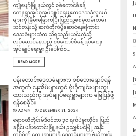
J
ကျုံပျော်မြို့နယ်တွင် စစ်ကောင်စီခန့်
ကျေးရွာအုပ်စုအုပ်ချုပ်ရေးမှူးကဒေသခံလူငယ်
D
များကို ခြိမ်းခြောက်ပြီးပြည်သူ့စစ်မှုထမ်းထမ်း
သင်တန်းသို့ ဆက်တိုက်ပို့ဆောင်နေကြောင်း
N
ဒေသခံများထံက သိရသည်။ယင်းကဲ့သို့
O
လုပ်ဆောင်နေသည့် စစ်ကောင်စီခန့် ရပ်ကျေး
အုပ်ချုပ်ရေးမှူး ဦးပေါက်စ...
S
READ MORE
A
ပန်းတောင်းဒေသခံများက စစ်ဘေးရှောင်ရန်
J
အတွက် နေအိမ်များတွင် ဗုံးခိုကျင်းများတူး
J
ထားသည်ကို အုပ်ချုပ်ရေးမှူးများက မြေပြန်ဖို့
ရန်စေခိုင်း
M
ADMIN
DECEMBER 31, 2024
A
ဧရာဝတီတိုင်းမ်ဒီဇင်ဘာ ၃၀ ရက်ပဲခူးတိုင်း၊ ပြည်
ခရိုင်၊ ပန်းတောင်းမြို့နယ်၊ ဥသျှစ်ပင်မြို့ အနီး
M
တစ်ဝိုက် ကျေးရွာများရှိ ဒေသခံများက ဗုံးခိုကျင်း