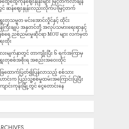
ထွေထွေကုန်ဈေးနှုန်းများ မြင့်တက်လာချိန်
ွင် ဆန်ဈေးနှုန်းလည်းလိုက်ပါမြင့်တက်
ွေးတုသမ္မတ မင်းအောင်လှိုင်နှင့် ထိုင်း
န်ကြီးချုပ် အနုတင်တို့ အလုပ်သမားရေးရာနှင့်
ြစ်ရေ ညစ်ညမ်းမှုဆိုင်ရာ MOU များ လက်မှတ်
ေးထိုး
ေးမျက်နှာတွင် တာကျိုးပြီး ၆ ရက်အကြာမှ
ွေးတုစစ်အစိုးရ အစည်းအဝေးထိုင်
ြေထောက်ပြတ်၍ပြန်လာသည့် စစ်သား
ောင်းက ပြည်သူ့စစ်မှုထမ်းအကြောင်းပြပြီး
ျောင်းကုန်းမြို့တွင် ငွေတောင်းနေ
ARCHIVES