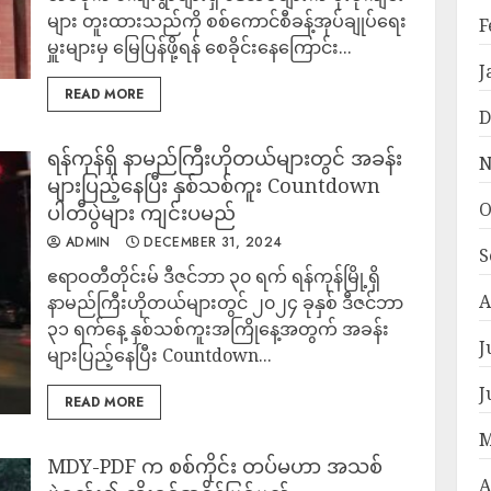
များ တူးထားသည်ကို စစ်ကောင်စီခန့်အုပ်ချုပ်ရေး
F
မှူးများမှ မြေပြန်ဖို့ရန် စေခိုင်းနေကြောင်း...
J
READ MORE
D
ရန်ကုန်ရှိ နာမည်ကြီးဟိုတယ်များတွင် အခန်း
N
များပြည့်နေပြီး နှစ်သစ်ကူး Countdown
O
ပါတီပွဲများ ကျင်းပမည်
ADMIN
DECEMBER 31, 2024
S
ဧရာဝတီတိုင်းမ် ဒီဇင်ဘာ ၃၀ ရက် ရန်ကုန်မြို့ရှိ
A
နာမည်ကြီးဟိုတယ်များတွင် ၂၀၂၄ ခုနှစ် ဒီဇင်ဘာ
၃၁ ရက်နေ့ နှစ်သစ်ကူးအကြိုနေ့အတွက် အခန်း
J
များပြည့်နေပြီး Countdown...
J
READ MORE
M
MDY-PDF က စစ်ကိုင်း တပ်မဟာ အသစ်
A