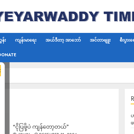
န်း
ကျန်းမာရေး
အယ်ဒီတာ့ အာဘော်
အင်တာဗျူး
စီးပွားရ
DONATE
×
4
ဟ
ဖ
“ငိုပြဖို့ပဲ ကျန်တော့တယ်”