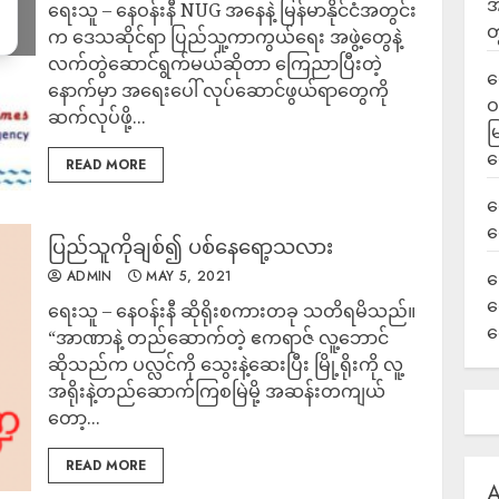
အ
ရေးသူ – နေဝန်းနီ NUG အနေနဲ့ မြန်မာနိုင်ငံအတွင်း
တ
က ဒေသဆိုင်ရာ ပြည်သူ့ကာကွယ်ရေး အဖွဲ့တွေနဲ့
လက်တွဲဆောင်ရွက်မယ်ဆိုတာ ကြေညာပြီးတဲ့
ရ
နောက်မှာ အရေးပေါ် လုပ်ဆောင်ဖွယ်ရာတွေကို
ဝ
ဆက်လုပ်ဖို့...
မ
ရ
READ MORE
လ
ရ
ပြည်သူကိုချစ်၍ ပစ်နေရော့သလား
ADMIN
MAY 5, 2021
ခ
ဟ
ရေးသူ – နေဝန်းနီ ဆိုရိုးစကားတခု သတိရမိသည်။
က
“အာဏာနဲ့ တည်ဆောက်တဲ့ ဧကရာဇ် လူ့ဘောင်
ဆိုသည်က ပလ္လင်ကို သွေးနဲ့ဆေးပြီး မြို့ရိုးကို လူ့
အရိုးနဲ့တည်ဆောက်ကြစမြဲမို့ အဆန်းတကျယ်
တော့...
READ MORE