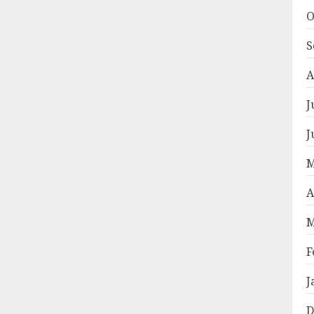
O
S
A
J
J
M
A
M
F
J
D