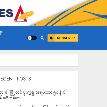
ေး
SUBSCRIBE
RECENT POSTS
ားခါးမြို့တွင် ဗုံးကွဲ၍ အရပ်သား ၅၀ နီးပါး
မ်းဆီးစစ်ဆး