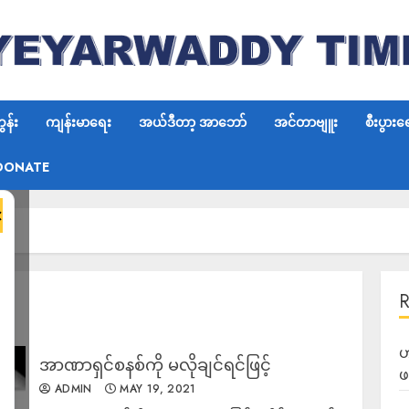
န်း
ကျန်းမာရေး
အယ်ဒီတာ့ အာဘော်
အင်တာဗျူး
စီးပွားရ
DONATE
×
ဟ
အာဏာရှင်စနစ်ကို မလိုချင်ရင်ဖြင့်
ဖ
ADMIN
MAY 19, 2021