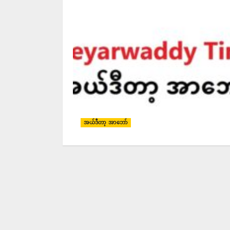
အယ်ဒီတာ့ အာဘော်