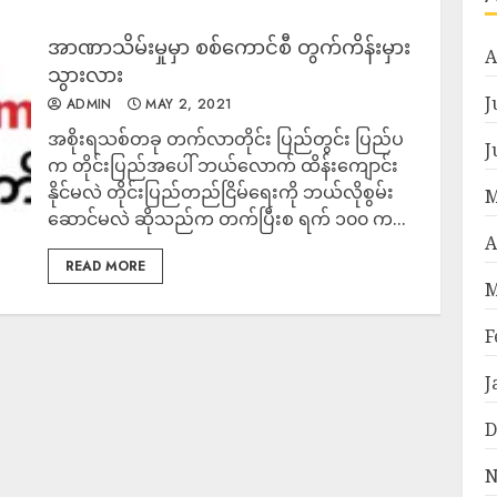
အာဏာသိမ်းမှုမှာ စစ်ကောင်စီ တွက်ကိန်းမှား
A
သွားလား
J
ADMIN
MAY 2, 2021
အစိုးရသစ်တခု တက်လာတိုင်း ပြည်တွင်း ပြည်ပ
J
က တိုင်းပြည်အပေါ် ဘယ်လောက် ထိန်းကျောင်း
နိုင်မလဲ တိုင်းပြည်တည်ငြိမ်ရေးကို ဘယ်လိုစွမ်း
M
ဆောင်မလဲ ဆိုသည်က တက်ပြီးစ ရက် ၁၀၀ က...
A
READ MORE
M
F
J
D
N