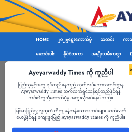
HOME
၂၀၂၅ရွေးကောက်ပွဲ
သတင်း
ကာတွ
ဆောင်းပါး
နိုင်ငံတကာ
အမျိုးသမီးကဏ္ဍ
Ayeyarwaddy Times ကို ကူညီပါ
Home
2021
May
ပြည်သူနှင့်အတူ ရပ်တည်နေသည့် လွတ်လပ်သောသတင်းဌာန
Ayeyarwaddy Times ဆက်လက်ရှင်သန်ရပ်တည်နိုင်ရန်
Month:
May 2021
သင်၏ကူညီထောက်ပံ့မှု အထူးလိုအပ်နေပါသည်။
မြန်မာပြည်သူလူထုထံ တိကျမှန်ကန်သောသတင်းများ ဆက်လက်
ပေးပို့နိုင်ရန် ကျေးဇူးပြု၍ Ayeyarwaddy Times ကို ကူညီပါ။