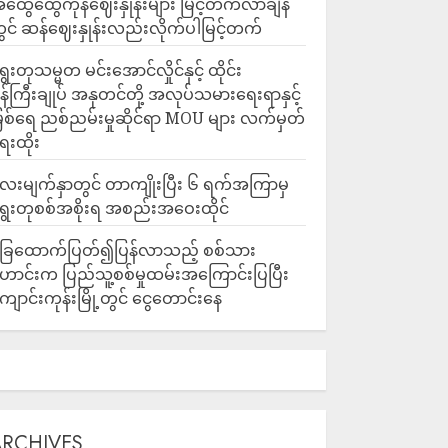
ထွေထွေကုန်ဈေးနှုန်းများ မြင့်တက်လာချိန်
ွင် ဆန်ဈေးနှုန်းလည်းလိုက်ပါမြင့်တက်
ွေးတုသမ္မတ မင်းအောင်လှိုင်နှင့် ထိုင်း
န်ကြီးချုပ် အနုတင်တို့ အလုပ်သမားရေးရာနှင့်
ြစ်ရေ ညစ်ညမ်းမှုဆိုင်ရာ MOU များ လက်မှတ်
ေးထိုး
ေးမျက်နှာတွင် တာကျိုးပြီး ၆ ရက်အကြာမှ
ွေးတုစစ်အစိုးရ အစည်းအဝေးထိုင်
ြေထောက်ပြတ်၍ပြန်လာသည့် စစ်သား
ောင်းက ပြည်သူ့စစ်မှုထမ်းအကြောင်းပြပြီး
ျောင်းကုန်းမြို့တွင် ငွေတောင်းနေ
ARCHIVES