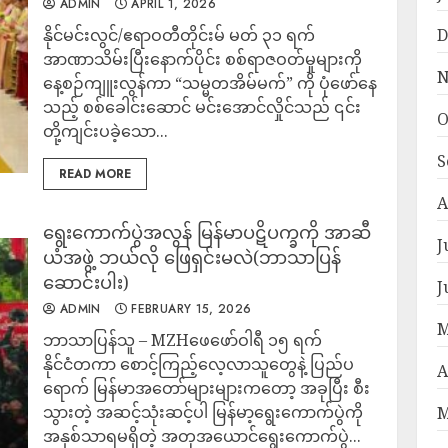
ADMIN
APRIL 1, 2026
နိုင်မင်းလွင်/ဧရာဝတီတိုင်းမ် မတ် ၃၁ ရက်
D
အာဏာသိမ်းပြီးနောက်ပိုင်း စစ်ရာဇဝတ်မှုများကို
N
နေ့စဉ်ကျူးလွန်ကာ “သမ္မတအိမ်မက်” ကို ပုံဖော်နေ
သည့် စစ်ခေါင်းဆောင် မင်းအောင်လှိုင်သည် ၎င်း
O
တို့ကျင်းပခဲ့သော...
S
READ MORE
A
ရွေးကောက်ပွဲအလွန် မြန်မာပဋိပက္ခကို အာဆီ
J
ယံအဖွဲ့ ဘယ်လို ဖြေရှင်းမလဲ(ဘာသာပြန်
ဆောင်းပါး)
J
ADMIN
FEBRUARY 15, 2026
M
ဘာသာပြန်သူ – MZHဖေဖော်ဝါရီ ၁၅ ရက်
နိုင်ငံတကာ စောင့်ကြည့်လေ့လာသူတွေနဲ့ ပြည်ပ
A
ရောက် မြန်မာအတော်များများကတော့ အခုပြီး စီး
သွားတဲ့ အဆင့်သုံးဆင့်ပါ မြန်မာ့ရွေးကောက်ပွဲကို
M
အနှစ်သာရမရှိတဲ့ အတုအယောင်ရွေးကောက်ပွဲ...