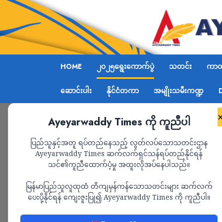
HOME
၂၀၂၅ရွေးကောက်ပွဲ
သတင်း
ကာတွ
ဆောင်းပါး
နိုင်ငံတကာ
အမျိုးသမီးကဏ္ဍ
Ayeyarwaddy Times ကို ကူညီပါ
Home
၂၀၂၅ရွေးကောက်ပွဲ
ပြည်သူနှင့်အတူ ရပ်တည်နေသည့် လွတ်လပ်သောသတင်းဌာန
Ayeyarwaddy Times ဆက်လက်ရှင်သန်ရပ်တည်နိုင်ရန်
၂၀၂၅ရွေးကောက်ပွဲ
သင်၏ကူညီထောက်ပံ့မှု အထူးလိုအပ်နေပါသည်။
မြန်မာပြည်သူလူထုထံ တိကျမှန်ကန်သောသတင်းများ ဆက်လက်
ပေးပို့နိုင်ရန် ကျေးဇူးပြု၍ Ayeyarwaddy Times ကို ကူညီပါ။