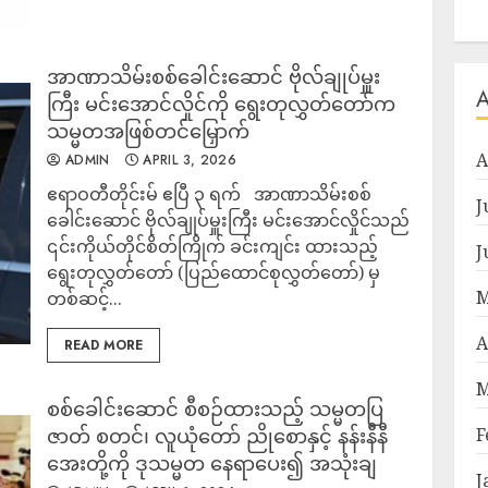
အာဏာသိမ်းစစ်ခေါင်းဆောင် ဗိုလ်ချုပ်မှူး
ကြီး မင်းအောင်လှိုင်ကို ရွေးတုလွှတ်တော်က
သမ္မတအဖြစ်တင်မြှောက်
A
ADMIN
APRIL 3, 2026
ဧရာဝတီတိုင်းမ် ဧပြီ ၃ ရက် အာဏာသိမ်းစစ်
J
ခေါင်းဆောင် ဗိုလ်ချုပ်မှူးကြီး မင်းအောင်လှိုင်သည်
၎င်းကိုယ်တိုင်စိတ်ကြိုက် ခင်းကျင်း ထားသည့်
J
ရွေးတုလွှတ်တော် (ပြည်ထောင်စုလွှတ်တော်) မှ
M
တစ်ဆင့်...
A
READ MORE
M
စစ်ခေါင်းဆောင် စီစဉ်ထားသည့် သမ္မတပြ
ဇာတ် စတင်၊ လူယုံတော် ညိုစောနှင့် နန်းနီနီ
F
အေးတို့ကို ဒုသမ္မတ နေရာပေး၍ အသုံးချ
J