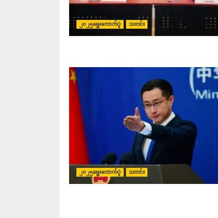
၂၀၂၅ရွေးကောက်ပွဲ
သတင်း
၂၀၂၅ရွေးကောက်ပွဲ
သတင်း