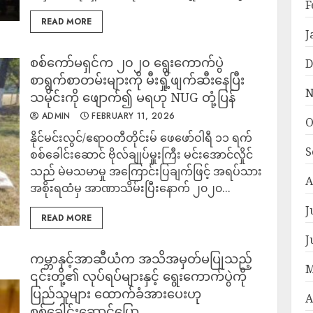
F
READ MORE
J
စစ်ကော်မရှင်က ၂၀၂၀ ရွေးကောက်ပွဲ
D
စာရွက်စာတမ်းများကို မီးရှို့ဖျက်ဆီးနေပြီး
N
သမိုင်းကို ဖျောက်၍ မရဟု NUG တုံ့ပြန်
ADMIN
FEBRUARY 11, 2026
O
နိုင်မင်းလွင်/ဧရာဝတီတိုင်းမ် ဖေဖော်ဝါရီ ၁၁ ရက်
S
စစ်ခေါင်းဆောင် ဗိုလ်ချုပ်မှူးကြီး မင်းအောင်လှိုင်
သည် မဲမသမာမှု အကြောင်းပြချက်ဖြင့် အရပ်သား
A
အစိုးရထံမှ အာဏာသိမ်းပြီးနောက် ၂၀၂၀...
J
READ MORE
J
ကမ္ဘာနှင့်အာဆီယံက အသိအမှတ်မပြုသည့်
M
၎င်းတို့၏ လုပ်ရပ်များနှင့် ရွေးကောက်ပွဲကို
ပြည်သူများ ထောက်ခံအားပေးဟု
A
စစ်‌ခေါင်းဆောင်ပြော