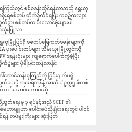
ေကြည်တွင် စစ်စခန်းထိုင်ရန်လာသည့် ရွေးတု
စိုးရစစ်တပ် တိုက်ခိုက်ခံရပြီး ကစဉ့်ကလျား
ုတ်ခွာ၊ စစ်တပ်က မီးလောင်ဗုံးများပါ
သုံးပြုလာ
ရွှေကူမြို့ပြင်ရှိ စစ်တပ်ခြေကုတ်စခန်းများကို
IA ပူးပေါင်းတပ်များ သိမ်းယူ၊ မြို့တွင်းသို့
PV ဒရုန်းဗုံးများ ကျရောက်ပေါက်ကွဲခဲ့ပြီး
ိုက်ပွဲများ ပိုမိုပြင်းထန်လာနိုင်
ေါ်အောင်ဆန်းစုကြည်ကို ခြွင်းချက်မရှိ
ွှတ်ပေးဖို့ အမေရိကန်နဲ့ အာဆီယံဥက္ကဌ ဖိလစ်
ိုင် ထပ်လောင်းတောင်းဆို
ီညွတ်ရေးမူ ၃ ရပ်နှင့်အညီ SCEF ၏
ဇပလ္လင်
စ်မဟာဗျူဟာ ပေါင်းစပ်ညှိနှိုင်းရေးတွင် ပါဝင်
ိုင်ရန် တပ်မှူးကြီးများ ဆုံးဖြတ်