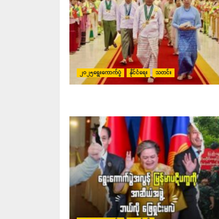
၂၀၂၅ရွေးကောက်ပွဲ
နိုင်ငံရေး
သတင်း