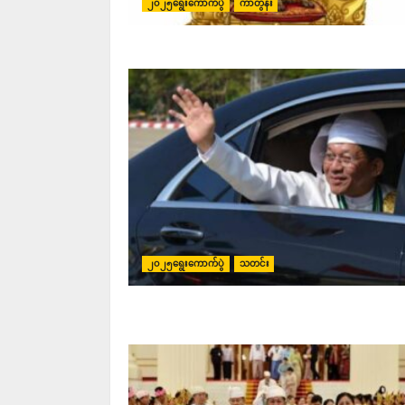
၂၀၂၅ရွေးကောက်ပွဲ
ကာတွန်း
၂၀၂၅ရွေးကောက်ပွဲ
သတင်း