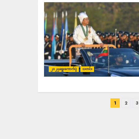
၂၀၂၅ရွေးကောက်ပွဲ
သတင်း
1
2
3