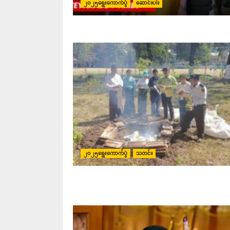
၂၀၂၅ရွေးကောက်ပွဲ
ဆောင်းပါး
၂၀၂၅ရွေးကောက်ပွဲ
သတင်း