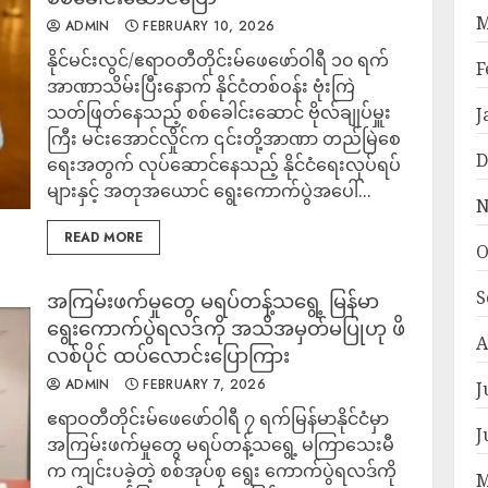
M
ADMIN
FEBRUARY 10, 2026
နိုင်မင်းလွင်/ဧရာဝတီတိုင်းမ်ဖေဖော်ဝါရီ ၁၀ ရက်
F
အာဏာသိမ်းပြီးနောက် နိုင်ငံတစ်ဝန်း ဗုံးကြဲ
သတ်ဖြတ်နေသည့် စစ်ခေါင်းဆောင် ဗိုလ်ချုပ်မှူး
J
ကြီး မင်းအောင်လှိုင်က ၎င်းတို့အာဏာ တည်မြဲစေ
D
ရေးအတွက် လုပ်ဆောင်နေသည့် နိုင်ငံရေးလုပ်ရပ်
များနှင့် အတုအယောင် ရွေးကောက်ပွဲအပေါ်...
N
READ MORE
O
S
အကြမ်းဖက်မှုတွေ မရပ်တန့်သရွေ့ မြန်မာ
ရွေးကောက်ပွဲရလဒ်ကို အသိအမှတ်မပြုဟု ဖိ
A
လစ်ပိုင် ထပ်လောင်းပြောကြား
ADMIN
FEBRUARY 7, 2026
J
ဧရာဝတီတိုင်းမ်ဖေဖော်ဝါရီ ၇ ရက်မြန်မာနိုင်ငံမှာ
J
အကြမ်းဖက်မှုတွေ မရပ်တန့်သရွေ့ မကြာသေးမီ
က ကျင်းပခဲ့တဲ့ စစ်အုပ်စု ရွေး ကောက်ပွဲရလဒ်ကို
M