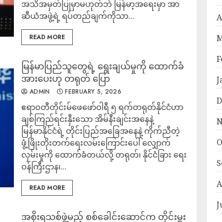
အသိအမှတ်ပြုမှာမဟုတ်ဘဲ မြန်မာ့အရေးမှာ အာ
ဆီယံအဖွဲ့ရဲ့ ရပ်တည်ချက်ကိုသာ...
A
READ MORE
M
F
မြန်မာပြည်သူတွေရဲ့ ရွေးချယ်မှုကို ထောက်ခံ
အားပေးဟု တရုတ် ပြော
J
ADMIN
FEBRUARY 5, 2026
D
ဧရာဝတီတိုင်းမ်ဖေဖော်ဝါရီ ၅ ရက်တရုတ်နိုင်ငံဟာ
ချစ်ကြည်ရင်းနှီးသော အိမ်နီးချင်းအနေနဲ့
N
မြန်မာနိုင်ငံရဲ့ တိုင်းပြည်အခြေအနေနဲ့ ကိုက်ညီတဲ့
O
ဖွံ့ဖြိုးတိုးတက်ရေးလမ်းကြောင်းပေါ် လျှောက်
လှမ်းမှုကို ထောက်ခံတယ်လို့ တရုတ်၊ နိုင်ငံခြား ရေး
S
ဝန်ကြီးဌာန၊...
A
READ MORE
J
အစိုးရသစ်ဖွဲ့မည့် စစ်ခေါင်းဆောင်က တိုင်းမှူး