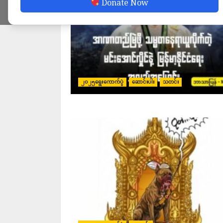
Donate Now
၂၀၂၅ရွေးကောက်ပွဲ
ဆောင်းပါး
သတင်း