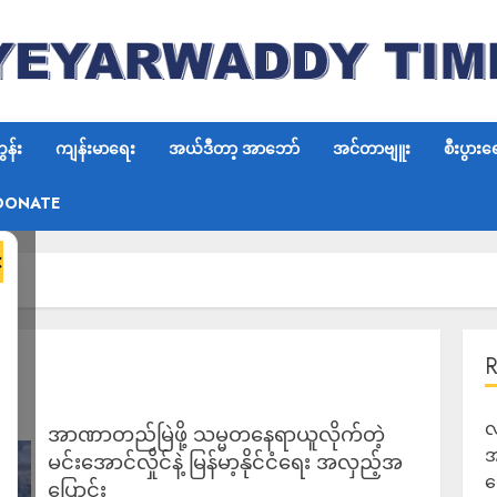
န်း
ကျန်းမာရေး
အယ်ဒီတာ့ အာဘော်
အင်တာဗျူး
စီးပွားရ
DONATE
×
လ
အာဏာတည်မြဲဖို့ သမ္မတနေရာယူလိုက်တဲ့
အ
မင်းအောင်လှိုင်နဲ့ မြန်မာ့နိုင်ငံရေး အလှည့်အ
ရ
ပြောင်း