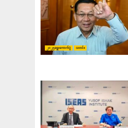
၂၀၂၅ရွေးကောက်ပွဲ
သတင်း