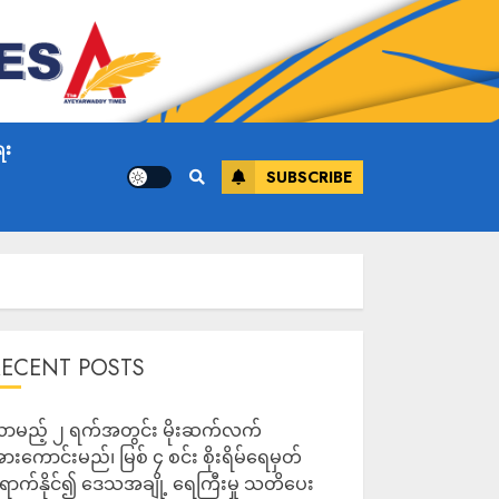
ေး
SUBSCRIBE
RECENT POSTS
ာမည့် ၂ ရက်အတွင်း မိုးဆက်လက်
ားကောင်းမည်၊ မြစ် ၄ စင်း စိုးရိမ်ရေမှတ်
ောက်နိုင်၍ ဒေသအချို့ ရေကြီးမှု သတိပေး