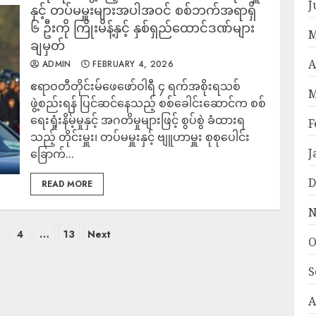
J
နှင့် တပ်မမှူးများအပါအဝင် စစ်ဘက်အရာရှိ
၆ ဦးကို ကြိုးမိန့်နှင့် နှစ်ရှည်ထောင်ဒဏ်များ
M
ချမှတ်
A
ADMIN
FEBRUARY 4, 2026
ဧရာဝတီတိုင်းမ်ဖေဖော်ဝါရီ ၄ ရက်အစိုးရသစ်
M
ဖွဲ့စည်းရန် ပြင်ဆင်နေသည့် စစ်ခေါင်းဆောင်က စစ်
ရေးရှုံးနိမ့်မှုနှင့် အဂတိမှုများဖြင့် စွပ်စွဲ ခံထားရ
F
သည့် တိုင်းမှူး၊ တပ်မမှူးနှင့် ဗျူဟာမှူး စုစုပေါင်း
J
ခြောက်...
D
READ MORE
N
4
…
13
Next
O
S
A