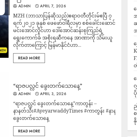
ADMIN
APRIL 7, 2026
ရ
MZH (ဘာသာပြန်ဆိုသည်)ဧရာဝတီတိုင်းမ်ဧပြီ ၇
အ
ရက်၂၀၂၁ ခုနှစ် ဖေဖော်ဝါရီလမှာ စစ်ခေါင်းဆောင်
ဆ
မင်းအောင်လှိုင်ဟာ ဒေါ်အောင်ဆန်းစုကြည်ရဲ့
အ
ရွေးကောက်ခံ အစိုးရဆီကနေ အာဏာကို သိမ်းယူ
‎
လိုက်တာကြောင့် မြန်မာနိုင်ငံဟာ...
K
F
READ MORE
တ
ဒ
“ရာဇပလ္လင် ခွေးတက်သောနေ့”
လ
ပ
ADMIN
APRIL 3, 2026
“ရာဇပလ္လင် ခွေးတက်သောနေ့”ကာတွန်း –
ည
နာနတ်သီး#AyeyarwaddyTimes #ကာတွန်း #နာနတ်သီး #ရာ
စ
ခွေးတက်သောနေ့
န
READ MORE