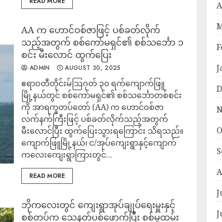
READ MORE
A
M
AA က ဟောင်ဝစ်ဇာဖြင့် ပစ်ခတ်လိုက်
သည့်အတွက် စစ်ကော်မရှင်၏ စစ်သင်္ဘော ၁
F
စင်း မီးလောင် ထွက်ပြေး
J
ADMIN
AUGUST 30, 2025
ဧရာဝတီတိုင်းမ်ဩဂုတ် ၃၀ ရက်ကျောက်ဖြူ
D
မြို့နယ်တွင် စစ်ကော်မရှင်၏ စစ်သင်္ဘောတစ်စင်း
ကို အာရက္ခတပ်တော် (AA) က ဟောင်ဝစ်ဇာ
N
လက်နက်ကြီးဖြင့် ပစ်ခတ်လိုက်သည့်အတွက်
O
မီးလောင်ပြီး ထွက်ပြေးသွားရကြောင်း သိရသည်။
ကျောက်ဖြူမြို့နယ်၊ င/အုပ်ကျေးရွာနှင့်ကျောက်
S
ကလေးကျေးရွာကြားတွင်...
A
READ MORE
J
ဘိုကလေးတွင် ကျေးရွာအုပ်ချုပ်ရေးမှူးနှင့်
J
စစ်တပ်က သေနတ်ပစ်ဖောက်ပြီး စစ်မှုထမ်း