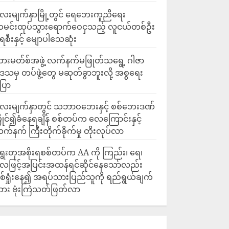
ေးမျက်နှာမြို့တွင် ရေဘေးကူညီရေး
မင်းထုပ်သွားရောက်ဝေငှသည့် လူငယ်တစ်ဦး
ေစီးနှင့် မျောပါသေဆုံး
ားမတ်စ်အဖွဲ့ လက်နက်မဖြုတ်သရွေ့ ဂါဇာ
ေသမှ တပ်ဖွဲ့တွေ မဆုတ်ခွာဘူးလို့ အစ္စရေး
ြော
လေးမျက်နှာတွင် သဘာဝဘေးနှင့် စစ်ဘေးဒဏ်
ြိုင်၍ခံနေရချိန် စစ်တပ်က လေကြောင်းနှင့်
က်နက် ကြီးတိုက်ခိုက်မှု တိုးလုပ်လာ
ွေးတုအစိုးရစစ်တပ်က AA ကို ကြည်း၊ ရေ၊
ေဖြင့်အပြင်းအထန်ရင်ဆိုင်နေသော်လည်း
စ်ရှုံးနေ၍ အရပ်သားပြည်သူကို ရည်ရွယ်ချက်
ား ဗုံးကြဲသတ်ဖြတ်လာ