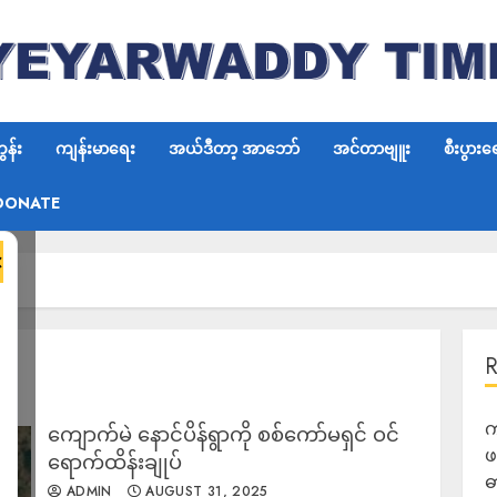
န်း
ကျန်းမာရေး
အယ်ဒီတာ့ အာဘော်
အင်တာဗျူး
စီးပွားရ
DONATE
×
က
ကျောက်မဲ နောင်ပိန်ရွာကို စစ်ကော်မရှင် ဝင်
ဖ
ရောက်ထိန်းချုပ်
ဓ
ADMIN
AUGUST 31, 2025