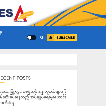
ေး
SUBSCRIBE
RECENT POSTS
လေးမြို့တွင် စစ်မှုထမ်းရန် လူငယ်များကို
မ်းဆီးပေးနေသည့် အုပ်ချုပ်ရေးမှူးဟောင်း
ားထိုးခံရ