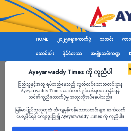
HOME
၂၀၂၅ရွေးကောက်ပွဲ
သတင်း
ကာတွ
ဆောင်းပါး
နိုင်ငံတကာ
အမျိုးသမီးကဏ္ဍ
Ayeyarwaddy Times ကို ကူညီပါ
Home
2025
August
ပြည်သူနှင့်အတူ ရပ်တည်နေသည့် လွတ်လပ်သောသတင်းဌာန
Ayeyarwaddy Times ဆက်လက်ရှင်သန်ရပ်တည်နိုင်ရန်
Month:
August 2025
သင်၏ကူညီထောက်ပံ့မှု အထူးလိုအပ်နေပါသည်။
မြန်မာပြည်သူလူထုထံ တိကျမှန်ကန်သောသတင်းများ ဆက်လက်
ပေးပို့နိုင်ရန် ကျေးဇူးပြု၍ Ayeyarwaddy Times ကို ကူညီပါ။