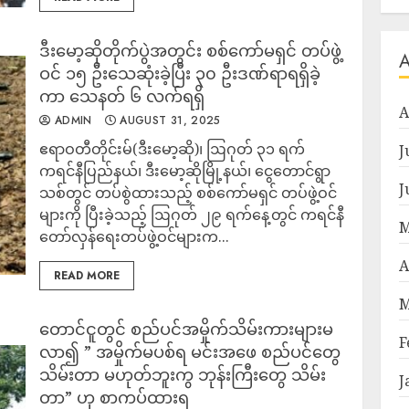
ဒီးမော့ဆိုတိုက်ပွဲအတွင်း စစ်ကော်မရှင် တပ်ဖွဲ့
ဝင် ၁၅ ဦးသေဆုံးခဲ့ပြီး ၃၀ ဦးဒဏ်ရာရရှိခဲ့
ကာ သေနတ် ၆ လက်ရရှိ
A
ADMIN
AUGUST 31, 2025
ဧရာဝတီတိုင်းမ်(ဒီးမော့ဆို)၊ ဩဂုတ် ၃၁ ရက်
J
ကရင်နီပြည်နယ်၊ ဒီးမော့ဆိုမြို့နယ်၊ ငွေတောင်ရွာ
J
သစ်တွင် တပ်စွဲထားသည့် စစ်ကော်မရှင် တပ်ဖွဲ့ဝင်
များကို ပြီးခဲ့သည့် ဩဂုတ် ၂၉ ရက်နေ့တွင် ကရင်နီ
M
တော်လှန်ရေးတပ်ဖွဲ့ဝင်များက...
A
READ MORE
M
တောင်ငူတွင် စည်ပင်အမှိုက်သိမ်းကားများမ
F
လာ၍ ” အမှိုက်မပစ်ရ မင်းအဖေ စည်ပင်တွေ
သိမ်းတာ မဟုတ်ဘူးကွ ဘုန်းကြီးတွေ သိမ်း
J
တာ” ဟု စာကပ်ထားရ