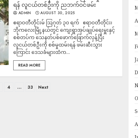
ရန် လူငယ်တစ်ဦးကို ညဘက်ဝင်ဖမ်း
M
ADMIN
AUGUST 30, 2025
A
ဧရာဝတီတိုင်းမ် ဩဂုတ် ၃၀ ရက် ဧရာဝတီတိုင်း၊
ဘိုကလေးမြို့နယ်တွင် ကျေးရွာအုပ်ချုပ်ရေးမှူးနှင့်
M
စစ်တပ်က သေနတ်ပစ်ဖောက်‌ခြောက်လှန့်ပြီး
လူငယ်တစ်ဦးကို စစ်မှုထမ်းရန် ဖမ်းဆီးသွား
F
ကြောင်း ‌ဒေသခံများထံက...
J
READ MORE
D
N
4
…
33
Next
O
S
A
J