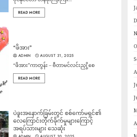
J
READ MORE
D
N
O
“ဖိအား”
ADMIN
AUGUST 31, 2025
S
“ဖိအား”ကာတွန်း – ဗီတာမင်လင်းညှို့စေ
A
READ MORE
J
J
M
ပဲခူးအနောက်ခြမ်းတွင် စစ်ကော်မရှင်၏
လေကြောင်းတိုက်ခိုက်မှုများကြောင့်
A
အရပ်သားများ သေဆုံး
M
ADMIN
AUGUST 30, 2025