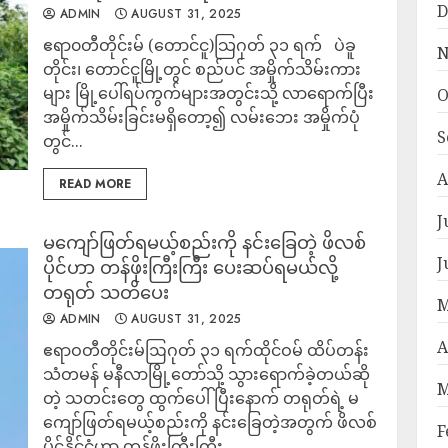
D
ADMIN
AUGUST 31, 2025
ဧရာ၀တီတိုင်းမ် (တောင်ငူ)သြဂုတ် ၃၁ ရက် ပဲခူ
N
တိုင်း၊ တောင်ငူမြို့တွင် စည်ပင် အမှိုက်သိမ်းကား
များ မြို့ပေါ်ရပ်ကွက်များအတွင်းသို့ လာရောက်ပြီး
O
အမှိုက်သိမ်းခြင်းမရှိတော့၍ လမ်းဘေး အမှိုက်ပုံ
S
တွင်...
A
READ MORE
J
မကျော်ဖြတ်ရမယ့်စည်းကို နင်းခြေတဲ့ ဖိလစ်
J
ပိုင်ဟာ တန်ဖိုးကြီးကြီး ပေးဆပ်ရမယ်လို့
တရုတ် သတိပေး
M
ADMIN
AUGUST 31, 2025
A
ဧရာဝတီတိုင်းမ်ဩဂုတ် ၃၁ ရက်ထိုင်ဝမ် ထိပ်တန်း
သံတမန် မနီလာမြို့တော်သို့ သွားရောက်ခဲ့တယ်ဆို
M
တဲ့ သတင်းတွေ ထွက်ပေါ် ပြီးနောက် တရုတ်ရဲ့ မ
ကျော်ဖြတ်ရမယ့်စည်းကို နင်းခြေတဲ့အတွက် ဖိလစ်
F
ပိုင်နိုင်ငံဟာ တန်ဖိုးကြီးကြီး...