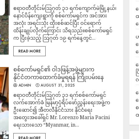
ဧရာဝတီတိုင်းမ်ဩဂုတ် ၃၁ ရက်ကျောက်မဲမြို့နယ်၊
လ
နောင်ပိန်ကျေးရွာကို စစ်ကော်မရှင်က အင်အား
ထ
အလုံး အရင်းသုံး ထိုးစစ်ဆင်ပြီး ဝင်ရောက်
ရ
ထိန်းချုပ်လိုက်ကြောင်း သိရသည်။စစ်ကော်မရှင်
ဟ
က ပြီးခဲ့သည့် ဩဂုတ် ၁၉ ရက်နေ့တွင်...
ဒ
ပ
READ MORE
‎
စစ်ကော်မရှင်၏ ဝါဒဖြန့်အဖွဲ့များက
ပ
နိုင်ငံတကာထောက်ခံမှုရရန် ကြိုးပမ်းနေ
လ
ADMIN
AUGUST 31, 2025
ရ
ဧရာဝတီတိုင်းမ်ဩဂုတ် ၃၁ ရက်စစ်ကော်မရှင်
လ
လက်အောက်ခံ မြန်မာ့ပုံရိပ်ဖော်ညွှန်းရေးအဖွဲ့က
စ
ဦးဆောင်၍ အီတလီနိုင်ငံသား နိုင်ငံရေး
ထ
အတွေးအခေါ်ရှင် Mr. Lorenzo Maria Pacini
ရေးသားသော “Myanmar, in...
READ MORE