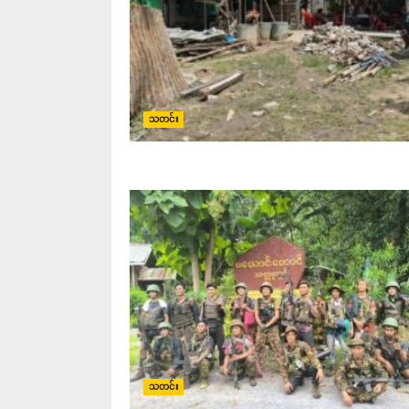
သတင်း
သတင်း