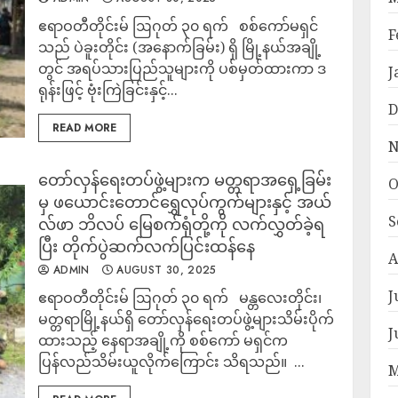
ဧရာဝတီတိုင်းမ် ဩဂုတ် ၃၀ ရက် စစ်ကော်မရှင်
F
သည် ပဲခူးတိုင်း (အနောက်ခြမ်း) ရှိ မြို့နယ်အချို့
တွင် အရပ်သားပြည်သူများကို ပစ်မှတ်ထားကာ ဒ
J
ရုန်းဖြင့် ဗုံးကြဲခြင်းနှင့်...
D
READ MORE
N
တော်လှန်ရေးတပ်ဖွဲ့များက မတ္တရာအရှေ့ခြမ်း
O
မှ ဖယောင်းတောင်ရွှေလုပ်ကွက်များနှင့် အယ်
S
လ်ဖာ ဘိလပ် မြေစက်ရုံတို့ကို လက်လွှတ်ခဲ့ရ
ပြီး တိုက်ပွဲဆက်လက်ပြင်းထန်နေ
A
ADMIN
AUGUST 30, 2025
J
ဧရာဝတီတိုင်းမ် ဩဂုတ် ၃၀ ရက် မန္တလေးတိုင်း၊
မတ္တရာမြို့နယ်ရှိ တော်လှန်ရေးတပ်ဖွဲ့များသိမ်းပိုက်
J
ထားသည့် နေရာအချို့ကို စစ်ကော် မရှင်က
ပြန်လည်သိမ်းယူလိုက်ကြောင်း သိရသည်။ ...
M