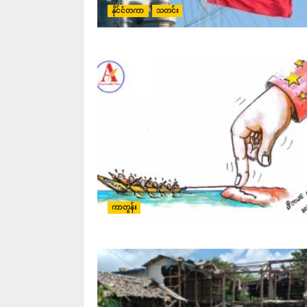
နိုင်ငံတကာ
သတင်း
ကာတွန်း