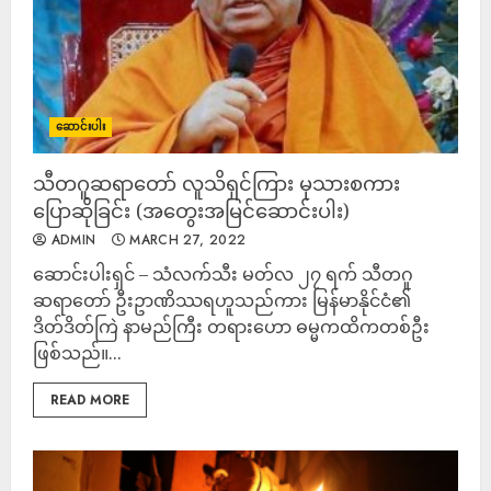
ဆောင်းပါး
သီတဂူဆရာတော် လူသိရှင်ကြား မုသားစကား
ပြောဆိုခြင်း (အတွေးအမြင်ဆောင်းပါး)
ADMIN
MARCH 27, 2022
ဆောင်းပါးရှင် – သံလက်သီး မတ်လ ၂၇ ရက် သီတဂူ
ဆရာတော် ဦးဥာဏိဿရဟူသည်ကား မြန်မာနိုင်ငံ၏
ဒိတ်ဒိတ်ကြဲ နာမည်ကြီး တရားဟော ဓမ္မကထိကတစ်ဦး
ဖြစ်သည်။...
READ MORE