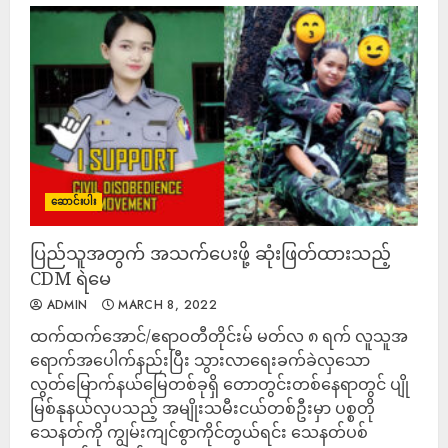
ဆောင်းပါး
ပြည်သူအတွက် အသက်ပေးဖို့ ဆုံးဖြတ်ထားသည့်
CDM ရဲမေ
ADMIN
MARCH 8, 2022
ထက်ထက်အောင်/ဧရာဝတီတိုင်းမ် မတ်လ ၈ ရက် လူသူအ
ရောက်အပေါက်နည်းပြီး သွားလာရေးခက်ခဲလှသော
လွတ်မြောက်နယ်မြေတစ်ခုရှိ တောတွင်းတစ်နေရာတွင် ပျို
မြစ်နုနယ်လှပသည့် အမျိုးသမီးငယ်တစ်ဦးမှာ ပစ္စတို
သေနတ်ကို ကျွမ်းကျင်စွာကိုင်တွယ်ရင်း သေနတ်ပစ်