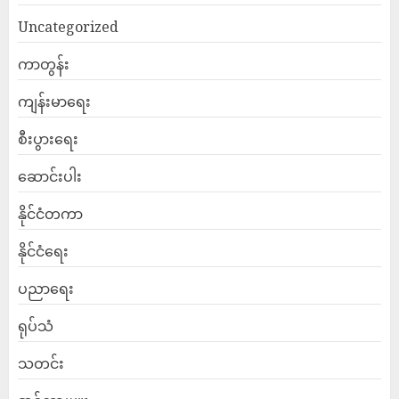
Uncategorized
ကာတွန်း
ကျန်းမာရေး
စီးပွားရေး
ဆောင်းပါး
နိုင်ငံတကာ
နိုင်ငံရေး
ပညာရေး
ရုပ်သံ
သတင်း