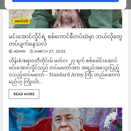
ဆောင်းပါး
မင်းအောင်လှိုင်ရဲ့ စစ်ကောင်စီတပ်ထဲမှာ ဘယ်လိုတွေ
တပ်ပျက်နေသလဲ
ADMIN
MARCH 27, 2022
ဟိန်းစံ/ဧရာဝတီတိုင်းမ် မတ်လ ၂၇ ရက် စစ်ခေါင်းဆောင်
မင်းအောင်လှိုင်သည် တပ်မတော်အား အရည်အသွေးပြည့်
ဝသည့်တပ်မတော် – Standard Army ကြီး တည်ဆောက်
မည်ဟု ကြုံးဝါး...
READ MORE