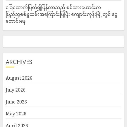
ခြေထောက်ပြတ်၍ပြန်လာသည့် စစ်သားဟောင်းက
ပြည်သူ့စစ်မှုထမ်းအကြောင်းပြပြီး ကျောင်းကုန်းမြို့တွင် ငွေ
တောင်းနေ
ARCHIVES
August 2026
July 2026
June 2026
May 2026
April 2026