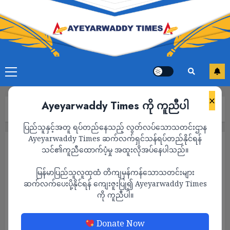
×
Ayeyarwaddy Times ကို ကူညီပါ
Home
2022
March
ပြည်သူနှင့်အတူ ရပ်တည်နေသည့် လွတ်လပ်သောသတင်းဌာန
Ayeyarwaddy Times ဆက်လက်ရှင်သန်ရပ်တည်နိုင်ရန်
Month:
March 2022
သင်၏ကူညီထောက်ပံ့မှု အထူးလိုအပ်နေပါသည်။
မြန်မာပြည်သူလူထုထံ တိကျမှန်ကန်သောသတင်းများ
ဆက်လက်ပေးပို့နိုင်ရန် ကျေးဇူးပြု၍ Ayeyarwaddy Times
ကို ကူညီပါ။
Donate Now