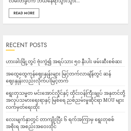
လမ်းတခွင်က ဘယ်နေရာသွားသွား...
READ MORE
RECENT POSTS
ဟားခါးမြို့တွင် ဗုံးကွဲ၍ အရပ်သား ၅၀ နီးပါး ဖမ်းဆီးစစ်ဆး
အထွေထွေကုန်ဈေးနှုန်းများ မြင့်တက်လာချိန်တွင် ဆန်
ဈေးနှုန်းလည်းလိုက်ပါမြင့်တက်
ရွေးတုသမ္မတ မင်းအောင်လှိုင်နှင့် ထိုင်းဝန်ကြီးချုပ် အနုတင်တို့
အလုပ်သမားရေးရာနှင့် မြစ်ရေ ညစ်ညမ်းမှုဆိုင်ရာ MOU များ
လက်မှတ်ရေးထိုး
လေးမျက်နှာတွင် တာကျိုးပြီး ၆ ရက်အကြာမှ ရွေးတုစစ်
အစိုးရ အစည်းအဝေးထိုင်