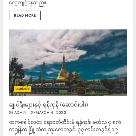
လေ့ကျင့်နေသည်။...
READ MORE
ဆောင်းပါး
ချုပ်ရိုးများနှင့် ရန်ကုန် (ဆောင်းပါး)
ADMIN
MARCH 4, 2022
ထက်ခေါင်လင်း/ ဧရာဝတီတိုင်းမ် ရန်ကုန်၊ မတ်လ ၄ ရက်
တချိန်က မြို့ထဲက ဆူးလေတခွင်၊ ၃၇ လမ်းတခွင်နဲ့ ၁၉