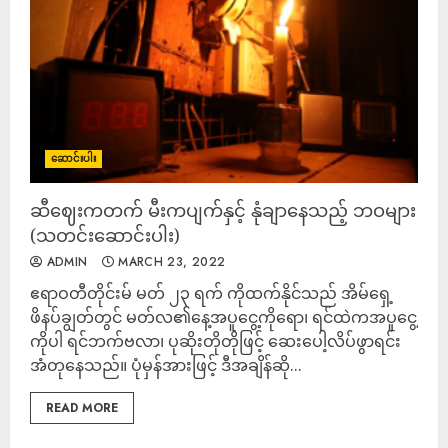
ဆောင်းပါး
ဆီဈေးကတက် မီးကပျက်နှင့် နုံချာနေသည့် ဘဝများ
(သတင်းဆောင်းပါး)
ADMIN
MARCH 23, 2022
ဧရာဝတီတိုင်းမ် မတ် ၂၃ ရက် ကိုထက်နိုင်သည် အိမ်ရှေ့
ဖိနပ်ချွတ်တွင် မတ်လ၏နေ့အပူငွေ့ကိုရော၊ ရင်ထဲကအပူငွေ့
ကိုပါ ရင်ဘက်ဗလာ၊ ပုဆိုးတိုတိုဖြင့် ဆေးပေါ့လိပ်ဖွာရင်း
အံတုနေသည်။ ပုံမှန်အားဖြင့် ဒီအချိန်ဆို...
READ MORE