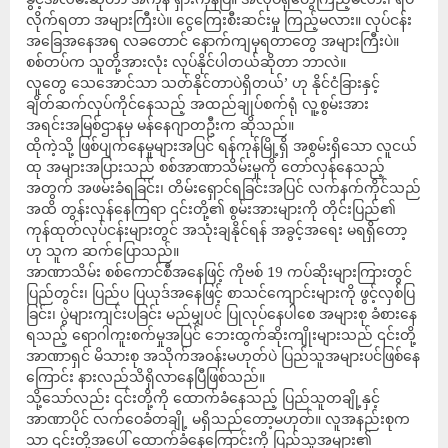
လိုက်ရတာ အများကြီးပဲ။ ငွေကြေးစီးဆင်းမှု ကြည့်မလား။ လုပ်ငန်း
အခြေအနေအရ လခတောင် နောက်ကျမှရတာတွေ အများကြီးပဲ။
စစ်တပ်က သူတို့အားလုံး လုပ်နိုင်ပါတယ်ဆိုတာ ဘာလဲ။
လူတွေ သေအောင်သာ သတ်နိုင်တာပဲရှိတယ်’ ဟု နိုင်ငံခြားနှင့်
ချိတ်ဆက်လုပ်ကိုင်နေသည့် အထည်ချုပ်စက်ရုံ လူ့စွမ်းအား
အရင်းအမြစ်ဌာနမှ မန်နေဂျာတဦးက ဆိုသည်။
ထိုကဲ့သို့ ဖြစ်ပျက်နေမှုများအပြင် ရန်ကုန်မြို့ရှိ အစွမ်းရှိသော လူငယ်
ထု အများအပြားသည် စစ်အာဏာသိမ်းမှုကို တော်လှန်နေသည့်
အတွက် အဖမ်းခံရခြင်း၊ တိမ်းရှောင်ရခြင်းအပြင် လက်နက်ကိုင်သည်
အထိ တွန်းလှန်နေကြရာ ၎င်းတို့၏ စွမ်းအားများကို တိုင်းပြည်၏
ကုန်ထုတ်လုပ်ငန်းများတွင် အသုံးချနိုင်ရန် အခွင့်အရေး မရရှိတော့
ဟု သူက ဆက်ပြောသည်။
အာဏာသိမ်း စစ်ကောင်စီအနေဖြင့် ကိုဗစ် 19 ကပ်ဆိုးများကြားတွင်
ပြည်တွင်း၊ ပြည်ပ ပြယုဒ်အနေဖြင့် စာသင်ကျောင်းများကို ဖွင့်လှစ်ပြ
ခြင်း၊ ပွဲများကျင်းပခြင်း မည်မျှပင် ပြုလုပ်နေပါစေ အများစု ခံစားနေ
ရသည့် ရောဂါကူးစက်မှုအပြင် ဘေးထွက်ဆိုးကျိုးများသည် ၎င်းတို့
အာဏာရှင် မိသားစု အသိုက်အဝန်းမဟုတ်ပဲ ပြည်သူအများပင်ဖြစ်နေ
ကြောင်း နားလည်သိရှိလာနေပြီဖြစ်သည်။
သို့သော်လည်း ၎င်းတို့ကို ထောက်ခံနေသည့် ပြည်သူတချို့နှင့်
အာဏာပိုင် လက်ဝေခံတချို့ မရှိသည်တော့မဟုတ်။ လူအနည်းစုက
သာ ၎င်းတို့အပေါ် ထောက်ခံနေကြောင်းကို ပြည်သူအများ၏