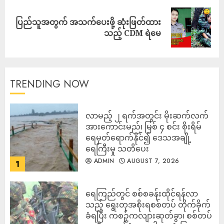
ပြည်သူအတွက် အသက်ပေးဖို့ ဆုံးဖြတ်ထား
သည့် CDM ရဲမေ
TRENDING NOW
လာမည့် ၂ ရက်အတွင်း မိုးဆက်လက်
အားကောင်းမည်၊ မြစ် ၄ စင်း စိုးရိမ်
ရေမှတ်ရောက်နိုင်၍ ဒေသအချို့
ရေကြီးမှု သတိပေး
ADMIN
AUGUST 7, 2026
1
ရေကြည်တွင် စစ်စခန်းထိုင်ရန်လာ
သည့် ရွေးတုအစိုးရစစ်တပ် တိုက်ခိုက်
ခံရပြီး ကစဉ့်ကလျားဆုတ်ခွာ၊ စစ်တပ်