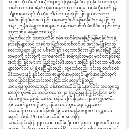
အာဏာကို သိမ်းပိုက်လိုက်ရာတွင် မြန်မာနိုင်ငံသည် နိုင်ငံတကာတွင်
ယခင်က အဆင်းရဲဆုံး မွဲတေနေသည့် အဆင့်မှ ထပ်မံတိုးတက်ရန်
ကြိုးစားနေသည်ကို ဆွဲချလိုက်သည့်အပြင် ဖြစ်ပျက်လာသော
အခင်းဖြစ်ရပ်များကြောင့် ယခုနှစ်တွင်ပင် မြန်မာနိုင်ငံအနေဖြင့် လူ
သန်း ၂ဝ နီးပါးမျှ အစာရေစာ ငတ်မွတ်မှုဒဏ်ကို ခံရနိုင်ကြောင်း ကမ္
ဘာ့ဘဏ်မှ ခန့်မှန်းထားသည်။
သို့သော်လည်း အာဏာသိမ်း စစ်ကောင်စီအနေဖြင့် မြန်မာနိုင်ငံအနှံ့
နယ်မြေများတွင် ယခင်က ပြည်တွင်းစစ်တွင်ပင် အသုံးမပြုခဲ့သည့်
လေယာဉ်များဖြင့်ပင် ပစ်ခတ်ခြင်း၊ လူသားဒိုင်းအဖြစ် နယ်မြေရှိ ပြည်
သူများကို ၎င်းတို့ကို လက်နက်ကိုင် ဆန့်ကျင်သူများ မဝင်လာနိုင်ရေး
အသုံးပြုခြင်းများက ပြည်တွင်းမီဒီယာများအပြင် နိုင်ငံတကာ မီဒီယာ
များထက်ပင် ပျံ့နှံ့နေပြီဖြစ်သည်။ သို့သော်လည်း ၎င်းတို့ လက်ဝေခံ
မီဒီယာများနှင့် နိုင်ငံတကာ စာမျက်နှာများတွင် မျက်နှာပြောင်တိုက်
ကာ ပြောင်ပြောင်တင်းတင်း ငြင်းဆိုနေလျှက်ရှိသည်။
ယနေ့ ရန်ကုန်လူထုသည် စစ်အာဏာသိမ်းပြီးနောက်ပိုင်း အထွေထွေ
စားသုံးကုန်စရိတ် ယခင်ကထက် ၂ဝ ရာခိုင်နှုန်းကြီးမြင့်ခြင်း၊ စက်
သုံးဆီများသည်ပင် ထက်ဝက်နီးပါး ကြီးမြင့်လာခြင်း၊ လျှပ်စစ်မီး
လုံလောက်စွာ မရရှိတော့ခြင်း၊ ဆက်သွယ်ရေး ကွန်ယက်
အသုံးစရိတ် ထက်ဝက်နီးပါး မြင့်တက်နေခြင်းများက ကမ္ဘာ့ကပ်
ရောဂါ ကိုဗစ် 19 ထက်ပင် ဆိုးဝါးနေလေပြီ။
‘ခပ်ရှင်းရှင်းပြောရရင် အာဏာသိမ်းပြီးကတည်းက ကျနော်တို့မှာ အ
ခွင့်အလမ်းဆိုတာ အကုန် ရှားကုန်ပြီ။ အလုပ်ရုံတွေကြည့်မလား၊ ရပ်