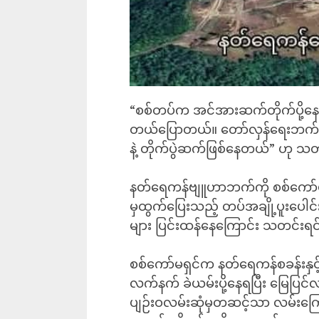
“စစ်တပ်က အင်အားဆက်တိုက်ပို့နေတယ
တယ်ပြောတယ်။ တော်လှန်ရေးဘက်က
နဲ့ တိုက်ပွဲဆက်ဖြစ်နေတယ်” ဟု သတ
နတ်ရေကန်ဗျူဟာဘက်ကို စစ်ကော်မရှင
မှထွက်ပြေးသည့် တပ်အချို့ပူးပေါင်
များ ပြင်းထန်နေကြောင်း သတင်းရင
စစ်ကော်မရှင်က နတ်ရေကန်စခန်းနှင့် 
လက်နက် ခဲယမ်းပို့နေရပြီး မြေပြင်
ပျဉ်းဝလမ်းဆုံမှတဆင့်သာ လမ်းကြော