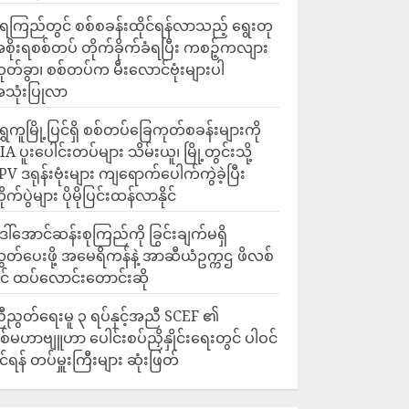
ေကြည်တွင် စစ်စခန်းထိုင်ရန်လာသည့် ရွေးတု
စိုးရစစ်တပ် တိုက်ခိုက်ခံရပြီး ကစဉ့်ကလျား
ုတ်ခွာ၊ စစ်တပ်က မီးလောင်ဗုံးများပါ
သုံးပြုလာ
ရွှေကူမြို့ပြင်ရှိ စစ်တပ်ခြေကုတ်စခန်းများကို
IA ပူးပေါင်းတပ်များ သိမ်းယူ၊ မြို့တွင်းသို့
PV ဒရုန်းဗုံးများ ကျရောက်ပေါက်ကွဲခဲ့ပြီး
ိုက်ပွဲများ ပိုမိုပြင်းထန်လာနိုင်
ေါ်အောင်ဆန်းစုကြည်ကို ခြွင်းချက်မရှိ
ွှတ်ပေးဖို့ အမေရိကန်နဲ့ အာဆီယံဥက္ကဌ ဖိလစ်
ိုင် ထပ်လောင်းတောင်းဆို
ီညွတ်ရေးမူ ၃ ရပ်နှင့်အညီ SCEF ၏
စ်မဟာဗျူဟာ ပေါင်းစပ်ညှိနှိုင်းရေးတွင် ပါဝင်
ိုင်ရန် တပ်မှူးကြီးများ ဆုံးဖြတ်