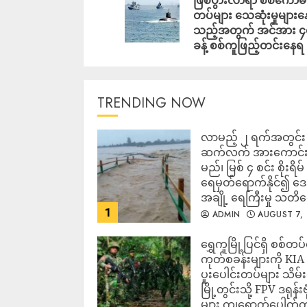
တပ်များ သေဆုံးမှုများန
သည့်အတွက် အင်အား ၄
ခန့် စစ်ကူဖြည့်တင်းနေရ
TRENDING NOW
လာမည့် ၂ ရက်အတွင်း မ
ဆက်လက် အားကောင်
မည်၊ မြစ် ၄ စင်း စိုးရိမ်
ရေမှတ်ရောက်နိုင်၍ 
အချို့ ရေကြီးမှု သတိ
1
ADMIN
AUGUST 7,
2026
‎ရွှေကူမြို့ပြင်ရှိ စစ်တပ
ကုတ်စခန်းများကို KIA
ပူးပေါင်းတပ်များ သိမ်း
မြို့တွင်းသို့ FPV ဒရုန်းဗု
များ ကျရောက်ပေါက်ကွဲ