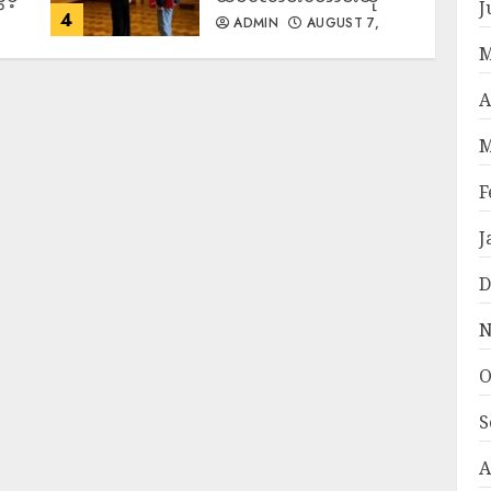
J
4
ADMIN
AUGUST 7,
2026
M
A
M
F
J
D
N
O
S
A