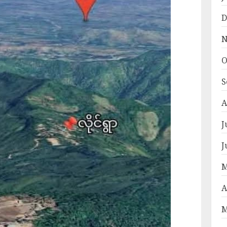
D
N
O
S
A
J
J
M
A
M