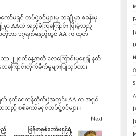
M
ာ်မရှင် တပ်ဖွဲ့ဝင်များမှ တချို့မှာ စခန်းမှ
F
ျို့မှာ AAထံ အညံ့ခံကြကြောင်း ပြီးခဲ့သည့်
J
်တိုဘာ ၁၇ရက်နေ့တို့တွင် AA က ထုတ်
D
N
တိုဘာ ၂၂ရက်နေ့အထိ လေကြောင်းမှနေ၍ နတ်
 လေကြောင်းတိုက်ခိုက်မှုများပြုလုပ်ထား
O
S
A
 ရက် နတ်ရေကန်တိုက်ပွဲအတွင်း AA က အရှင်
ာသည့် စစ်ကော်မရှင်တပ်ဖွဲ့ဝင်များ။
J
Next
J
လည်
မြန်မာစစ်ကော်မရှင်ရဲ့
M
ှင်
အတုအယောင် ရွေးကောက်ပွဲ