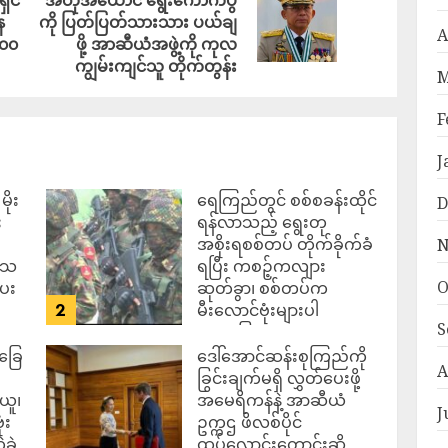
ေ
ကို ပြတ်ပြတ်သားသား ပယ်ချ
A
၀၀
ဖို့ အာဆီယံအဖွဲ့ကို ကုလ
ကျွမ်းကျင်သူ တိုက်တွန်း
M
F
J
ိုး
ရေကြည်တွင် စစ်စခန်းထိုင်
D
း
ရန်လာသည့် ရွေးတု
အစိုးရစစ်တပ် တိုက်ခိုက်ခံ
N
ဒေသ
ရပြီး ကစဉ့်ကလျား
O
ပေး
ဆုတ်ခွာ၊ စစ်တပ်က
2
မီးလောင်ဗုံးများပါ
S
အသုံးပြုလာ
်ခြေ
ဒေါ်အောင်ဆန်းစုကြည်ကို
ADMIN
AUGUST 7,
A
2026
ခြွင်းချက်မရှိ လွှတ်ပေးဖို့
ယူ၊
အမေရိကန်နဲ့ အာဆီယံ
J
ံး
ဥက္ကဌ ဖိလစ်ပိုင်
ခဲ့
ထပ်လောင်းတောင်းဆို