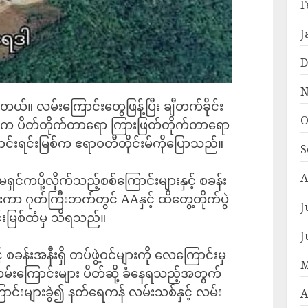
F
J
D
N
်။ လမ်းကြောင်းတွေဖြန့်ပြီး ချီတက်ခိုင်း
O
 ပိတ်တိုက်တာရော ကြားဖြတ်တိုက်တာရော
င်းရင်းမြစ်က ဧရာဝတီတိုင်းမ်ကိုပြောသည်။
S
A
်ကပို့လိုက်သည့်စစ်ကြောင်းများနှင့် စခန်း
းကာ ဂုတ်ကြီးဘက်တွင် AAနှင့် ထိတွေ့တိုက်ပွဲ
J
်းမြစ်ထံမှ သိရသည်။
J
စခန်းအနီးရှိ တပ်ဖွဲ့ဝင်များကို လေကြောင်းမှ
M
လမ်းကြောင်းများ ပိတ်ဆို့ ခံနေရသည့်အတွက်
င်းများခွဲ၍ နတ်ရေကန် လမ်းသစ်နှင့် လမ်း
A