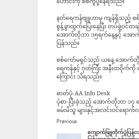
ဟောင်းကို စစ်ကူပို့နေရသည်။
နတ်ရေကန်ဗျူဟာမှ ကျန်ရှိသည့် စစ်ကေ
စွန့်ခွာထွက်ပြေးနေပြီး တပ်ဖွဲ့ဝင်တခ
အောက်တိုဘာ ၁၅ရက်နေ့နှင့် အောက
ပြန်သည်။
စစ်ကော်မရှင်သည် ‎‎ယနေ့ အောက်
ရေကန်နှင့် ဂုတ်ကြီး အနီးတဝိုက်ကို
ကြောင်း သိရသည်။
ဓာတ်ပုံ-AA Info Desk
ပုံစာ-ပြီးခဲ့သည့် အောက်တိုဘာ ၁၇
ဖမ်းမိသူ များနှင့်အလင်းဝင်ရောက်လ
Previous
ကျောက်ဖြူတိုက်ပွဲပြန်
ဖြစ်ပွားလာရာ စစ်ကော်မရ