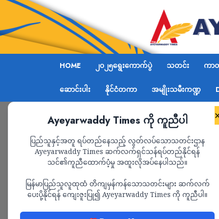
HOME
၂၀၂၅ရွေးကောက်ပွဲ
သတင်း
ကာတွ
ဆောင်းပါး
နိုင်ငံတကာ
အမျိုးသမီးကဏ္ဍ
Ayeyarwaddy Times ကို ကူညီပါ
Home
နတ်ရေကန်စခန်းကို အင်အားအလုံးအရင်းပို့ရန် 
ပြည်သူနှင့်အတူ ရပ်တည်နေသည့် လွတ်လပ်သောသတင်းဌာန
Ayeyarwaddy Times ဆက်လက်ရှင်သန်ရပ်တည်နိုင်ရန်
သင်၏ကူညီထောက်ပံ့မှု အထူးလိုအပ်နေပါသည်။
သတင်း
မြန်မာပြည်သူလူထုထံ တိကျမှန်ကန်သောသတင်းများ ဆက်လက်
နတ်ရေကန်စခန်းကို အ
ပေးပို့နိုင်ရန် ကျေးဇူးပြု၍ Ayeyarwaddy Times ကို ကူညီပါ။
စစ်ကော်မရှင်ကြိုး