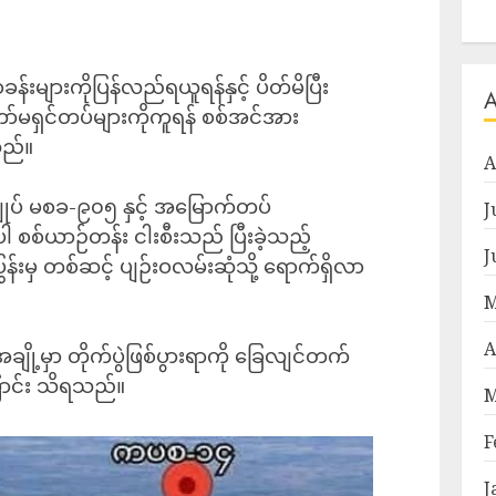
စခန်းများကိုပြန်လည်ရယူရန်နှင့် ပိတ်မိပြီး
်မရှင်တပ်များကိုကူရန် စစ်အင်အား
သည်။
A
ုပ် မစခ-၉၀၅ နှင့် အမြောက်တပ်
J
စစ်ယာဉ်တန်း ငါးစီးသည် ‎ပြီးခဲ့သည့်
J
်းမှ တစ်ဆင့် ပျဉ်းဝလမ်းဆုံသို့ ရောက်ရှိလာ
M
A
ျို့မှာ တိုက်ပွဲဖြစ်ပွားရာကို ခြေလျင်တက်
ကြောင်း သိရသည်။
M
F
J