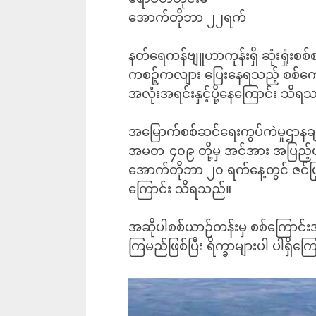
‎အောက်တိုဘာ ၂၂ရက်
‎နတ်ရေကန်ဗျူဟာကုန်းရှိ ဆုံးရှုံးစစ်
ကစဉ့်ကလျား ပြေးနေရသည့် စစ်ကော
အလုံးအရင်းနှင့်ပို့နေကြောင်း သိရ
အမြောက်စစ်ဆင်ရေးကွပ်ကဲမှုဌာနချ
အမတ-၄၀၉ တို့မှ အင်အား အပြည့်ပါ 
အောက်တိုဘာ ၂၀ ရက်နေ့တွင် ဇင်ပြွန
ကြောင်း သိရသည်။
အဆိုပါစစ်ယာဉ်တန်းမှ စစ်ကြောင်းအခ
ကြမည်ဖြစ်ပြီး ရိက္ခာများပါ ပါရှိ