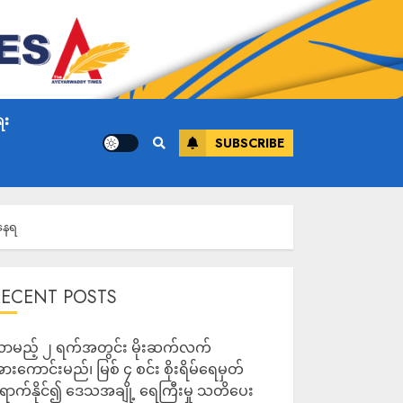
ေး
SUBSCRIBE
ံနေရ
RECENT POSTS
ာမည့် ၂ ရက်အတွင်း မိုးဆက်လက်
ားကောင်းမည်၊ မြစ် ၄ စင်း စိုးရိမ်ရေမှတ်
ောက်နိုင်၍ ဒေသအချို့ ရေကြီးမှု သတိပေး