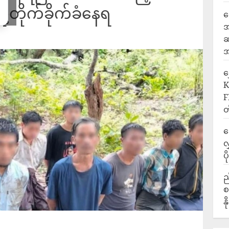
ု့တိုက်ခိုက်ခံနေရ
ရ
အ
ဆ
အ
‎
K
F
တ
ဒ
လ
ပ
ည
စ
န