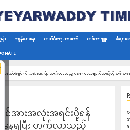
န်း
ကျန်းမာရေး
အယ်ဒီတာ့ အာဘော်
အင်တာဗျူး
စီးပွားရ
DONATE
×
စစ်ကော်မရှင်ကြိုးပမ်းနေရပြီး တက်လာသည့် စစ်ကြောင်းများပိတ်ဆို့တိုက်ခိုက်ခ
င်အားအလုံးအရင်းပို့ရန်
လ
အ
ပမ်းနေရပြီး တက်လာသည့်
ရ