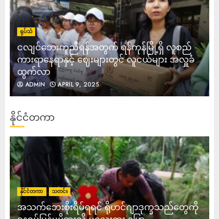
ရုပ်သံ
ငလျင်ဘေးကူညီရန်အတွက် ရန်ကုန်မြို့ရှိ လူစည်
ကားရာနေရာနှင့် ဈေးများတွင် လူငယ်များ အလှူခံ
ထွက်လာ
ADMIN
APRIL 9, 2025
နိုင်ငံတကာ
နိုင်ငံတကာ
သတင်း
အသက်ဘေးစိုးရိမ်ရရင် ရိုဟင်ဂျာဒုက္ခသည်တွေကို