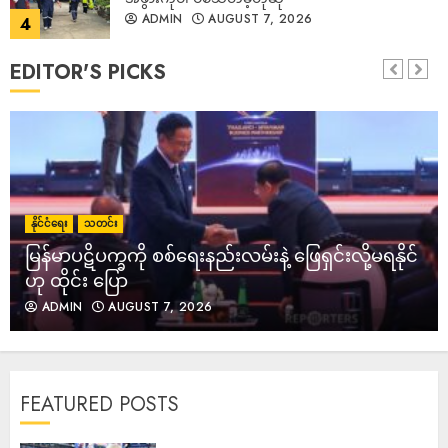
တွင် ဘာသာရေးအဆောက်အအုံ ၃၀၀ ကျော်
5
တိုက်ခိုက်ခံထားရ
ADMIN
AUGUST 7, 2026
EDITOR'S PICKS
ထိုင်းတွင် ကျောင်းတွင်းသေနတ်ပစ်ခတ်မှုဖြစ်ပွားခဲ့ပြီး
သေနတ်သမားအပါအဝင် ၇ ဦးသေဆုံးကာ ၁၅ ဦး
ဒဏ်ရာရ
ADMIN
AUGUST 7, 2026
6
ပုဏ္ဏားကျွန်းတွင် ဖြစ်ပွားခဲ့သည့် မုဒိမ်းကျင့် လူသတ်မှု
မှ တရားခံ ၃ ဦးကို သေဒဏ်နှင့် ထောင်ဒဏ်များ
နိုင်ငံရေး
သတင်း
အသီးသီး အမိန့်ချမှတ်
မြန်မာပဋိပက္ခကို စစ်ရေးနည်းလမ်းနဲ့ ဖြေရှင်းလို့မရနိုင်
ADMIN
AUGUST 7, 2026
7
ဟု ထိုင်း ပြော
ADMIN
AUGUST 7, 2026
ကျွန်းလှမြို့နယ်ရှိ သဖန်းဆိပ်ဆည်ရေပိုလွှဲချမှုကြောင့်
မူးမြစ်ရေတက်ကာ မြို့နယ် ၅ မြို့နယ်တွင်ရေကြီး
ရေလျှံမှုဖြစ်ပွား
ADMIN
AUGUST 7, 2026
1
FEATURED POSTS