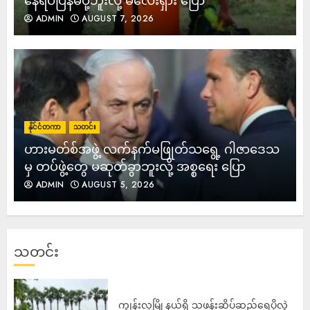
နေရပ်ပြန်မပို့ဘူးလို့ မလေးရှား ပြော
ADMIN
AUGUST 7, 2026
နိုင်ငံတကာ
သတင်း
ဟားမတ်စ်အဖွဲ့ လက်နက်မဖြုတ်သရွေ့ ဂါဇာဒေသ
မှ တပ်ဖွဲ့တွေ မဆုတ်ခွာဘူးလို့ အစ္စရေး ပြော
ADMIN
AUGUST 5, 2026
သတင်း
ကျွန်းလှမြို့နယ်ရှိ သဖန်းဆိပ်ဆည်ရေပိုလွှဲ