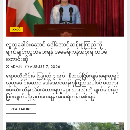
သတင်း
လူထုခေါင်းဆောင် ဒေါ်အောင်ဆန်းစုကြည်ကို
ချက်ချင်းလွှတ်ပေးရန် အမေရိကန်အစိုးရ ထပ်မံ
တောင်းဆို
ADMIN
AUGUST 7, 2026
ဧရာဝတီတိုင်းမ် ဩဂုတ် ၇ ရက် နိုဘယ်ငြိမ်းချမ်းရေးဆုရှင်
လူထုခေါင်းဆောင် ဒေါ်အောင်ဆန်းစုကြည်အပါဝင် မတရား
ဖမ်းဆီး ထိန်းသိမ်းခံထားရသူများ အားလုံးကို ချက်ချင်းနှင့်
ခြွင်းချက်မရှိလွှတ်ပေးရန် အမေရိကန် အစိုးရမှ...
READ MORE