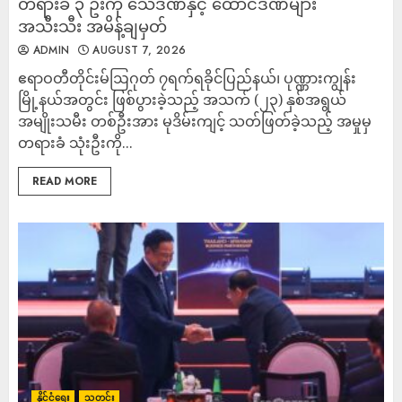
တရားခံ ၃ ဦးကို သေဒဏ်နှင့် ထောင်ဒဏ်များ
အသီးသီး အမိန့်ချမှတ်
ADMIN
AUGUST 7, 2026
‎ဧရာဝတီတိုင်းမ်‎ဩဂုတ် ၇ရက်‎‎ရခိုင်ပြည်နယ်၊ ပုဏ္ဏားကျွန်း
မြို့နယ်အတွင်း ဖြစ်ပွားခဲ့သည့် အသက် (၂၃) နှစ်အရွယ်
အမျိုးသမီး တစ်ဦးအား မုဒိမ်းကျင့် သတ်ဖြတ်ခဲ့သည့် အမှုမှ
တရားခံ သုံးဦးကို...
READ MORE
နိုင်ငံရေး
သတင်း