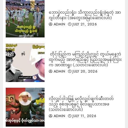
ကန်ချနဘူရီရှိ ကလေးထိန်းကျောင်းအတွင်းသို့ ကား
ဝင်တိုက်ခဲ့ရာ ကလေးများအပါအဝင် ၁၅ ဦးဒဏ်ရာရရှိ
ADMIN
ဘောပွဲလည်းရှုံး၊ သိက္ခာလည်းရှုံးခဲ့ရတဲ့ အာ
AUGUST 7, 2026
2
ဂျင်တီးနား (အတွေးအမြင်ဆောင်းပါး)
ADMIN
JULY 21, 2026
လူထုခေါင်းဆောင် ဒေါ်အောင်ဆန်းစုကြည်ကို
ချက်ချင်းလွှတ်ပေးရန် အမေရိကန်အစိုးရ ထပ်မံ
တောင်းဆို
ADMIN
AUGUST 7, 2026
3
‎ တိုင်းပြည်က မကြည်ညိုလျှင် တွယ်မနေဘဲ
ထွက်မည့် အာဇာနည်နှင့် ပြည်သူ့အမုန်းကြား
က အာဏာရူး (,သတင်းဆောင်းပါး)
ADMIN
JULY 20, 2026
လိုလျှင်ဝါဒဖြန့် မလိုလျှင်ဖျက်ဆီးတတ်
သည့် စစ်အုပ်စုနှင့် ဗိုလ်ချုပ်သားအဖ
(သတင်းဆောင်းပါး)
ADMIN
JULY 11, 2026