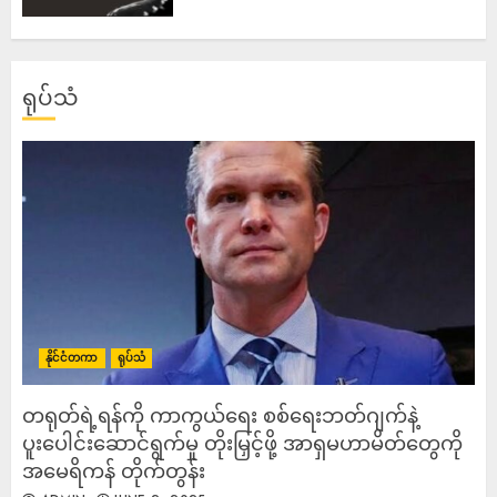
ရုပ်သံ
နိုင်ငံတကာ
ရုပ်သံ
တရုတ်ရဲ့ရန်ကို ကာကွယ်ရေး စစ်ရေးဘတ်ဂျက်နဲ့
ပူးပေါင်းဆောင်ရွက်မှု တိုးမြှင့်ဖို့ အာရှမဟာမိတ်တွေကို
အမေရိကန် တိုက်တွန်း