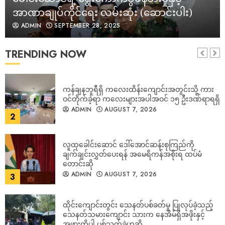
အာဏာချုပ်ကိုင်ရေး လမ်းဆုံး (ဆောင်းပါး)
ADMIN
SEPTEMBER 28, 2025
ကန်ချနဘူရီရှိ ကလေးထိန်းကျောင်းအတွင်းသို့ ကား
ဝင်တိုက်ခဲ့ရာ ကလေးများအပါအဝင် ၁၅ ဦးဒဏ်ရာရရှိ
ADMIN
AUGUST 7, 2026
TRENDING NOW
2
လူထုခေါင်းဆောင် ဒေါ်အောင်ဆန်းစုကြည်ကို
ချက်ချင်းလွှတ်ပေးရန် အမေရိကန်အစိုးရ ထပ်မံ
တောင်းဆို
ADMIN
AUGUST 7, 2026
3
ထိုင်းကျောင်းတွင်း သေနတ်ပစ်ခတ်မှု ပြုလုပ်ခဲ့သည့်
သေနတ်သမားကျောင်း သားက နေအိမ်ရှိအဖိုးနှင့်
အဖွားကိုပါ ပစ်သတ်ခဲ့ဟုဆို
ADMIN
AUGUST 7, 2026
4
ကာဒီနယ်ချားလ်စ်ဘို၏ မွေးရပ်မြေကို ဗုံးကြဲခဲ့သည့်
ရွေးတုသမ္မတ က ငြိမ်းချမ်းရေးအတွက် ဘာသာရေး
ခေါင်းဆောင်များ ကူညီပေးရန် ပြောကြား၊ လက်တွေ့