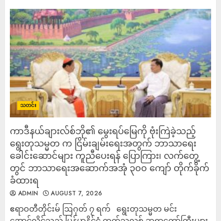
သတင်း
ကာဒီနယ်ချားလ်စ်ဘို၏ မွေးရပ်မြေကို ဗုံးကြဲခဲ့သည့်
ရွေးတုသမ္မတ က ငြိမ်းချမ်းရေးအတွက် ဘာသာရေး
ခေါင်းဆောင်များ ကူညီပေးရန် ပြောကြား၊ လက်တွေ့
တွင် ဘာသာရေးအဆောက်အအုံ ၃၀၀ ကျော် တိုက်ခိုက်
ခံထားရ
ADMIN
AUGUST 7, 2026
ဧရာဝတီတိုင်းမ် ဩဂုတ် ၇ ရက် ရွေးတုသမ္မတ မင်း
အောင်လှိုင်သည် မြန်မာနိုင်ငံ ကက်သလစ် ဆရာတော်ကြီးများ