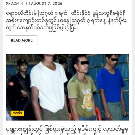
ADMIN
AUGUST 7, 2026
ဧရာဝတီတိုင်းမ် ဩဂုတ် ၇ ရက် ထိုင်းနိုင်ငံ၊ နွန်သဘူရီခရိုင်ရှိ
အစိုးရကျောင်းတစ်ခုတွင် ယနေ့ ဩဂုတ် ၇ ရက်နေ့၊ နံနက်ပိုင်း
တွငါ သေနတ်ပစ်ခတ်မှုဖြစ်ပွါးခဲ့ပြီး...
READ MORE
သတင်း
ပုဏ္ဏားကျွန်းတွင် ဖြစ်ပွားခဲ့သည့် မုဒိမ်းကျင့် လူသတ်မှုမှ