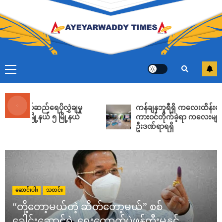
ကာဒီနယ်ချားလ်စ်ဘို၏ မွေးရပ်မြေကို ဗုံးကြဲခဲ့သည့်
ရွေးတုသမ္မတ က ငြိမ်းချမ်းရေးအတွက် ဘာသာရေး
ခေါင်းဆောင်များ ကူညီပေးရန် ပြောကြား၊ လက်တွေ့
တွင် ဘာသာရေးအဆောက်အအုံ ၃၀၀ ကျော်
5
တိုက်ခိုက်ခံထားရ
ADMIN
AUGUST 7, 2026
ထိုင်းတွင် ကျောင်းတွင်းသေနတ်ပစ်ခတ်မှုဖြစ်ပွားခဲ့ပြီး
သေနတ်သမားအပါအဝင် ၇ ဦးသေဆုံးကာ ၁၅ ဦး
ဒဏ်ရာရ
ADMIN
AUGUST 7, 2026
6
ည်ရေပိုလွှဲချမှု
ကန်ချနဘူရီရှိ ကလေးထိန်းကျောင်းအတွင်းသ
နယ် ၅ မြို့နယ်
ကားဝင်တိုက်ခဲ့ရာ ကလေးများအပါအဝင် 
ဦးဒဏ်ရာရရှိ
ပုဏ္ဏားကျွန်းတွင် ဖြစ်ပွားခဲ့သည့် မုဒိမ်းကျင့် လူသတ်မှု
မှ တရားခံ ၃ ဦးကို သေဒဏ်နှင့် ထောင်ဒဏ်များ
အသီးသီး အမိန့်ချမှတ်
ADMIN
AUGUST 7, 2026
7
ကျွန်းလှမြို့နယ်ရှိ သဖန်းဆိပ်ဆည်ရေပိုလွှဲချမှုကြောင့်
ဆောင်းပါး
သတင်း
မူးမြစ်ရေတက်ကာ မြို့နယ် ၅ မြို့နယ်တွင်ရေကြီး
“တို့တော့မယ်တဲ့ ဆိတ်တော့မယ်” စစ်
ရေလျှံမှုဖြစ်ပွား
ADMIN
AUGUST 7, 2026
1
ခေါင်းဆောင်ရဲ့ ရွေးကောက်ပွဲဖန်တီးမှုနှင့်