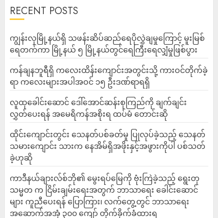
RECENT POSTS
ကျွန်းလှမြို့နယ်ရှိ သဖန်းဆိပ်ဆည်ရေပိုလွှဲချမှုကြောင့် မူးမြစ်
ရေတက်ကာ မြို့နယ် ၅ မြို့နယ်တွင်ရေကြီးရေလျှံမှုဖြစ်ပွား
ကန်ချနဘူရီရှိ ကလေးထိန်းကျောင်းအတွင်းသို့ ကားဝင်တိုက်ခဲ့
ရာ ကလေးများအပါအဝင် ၁၅ ဦးဒဏ်ရာရရှိ
လူထုခေါင်းဆောင် ဒေါ်အောင်ဆန်းစုကြည်ကို ချက်ချင်း
လွှတ်ပေးရန် အမေရိကန်အစိုးရ ထပ်မံ တောင်းဆို
ထိုင်းကျောင်းတွင်း သေနတ်ပစ်ခတ်မှု ပြုလုပ်ခဲ့သည့် သေနတ်
သမားကျောင်း သားက နေအိမ်ရှိအဖိုးနှင့်အဖွားကိုပါ ပစ်သတ်
ခဲ့ဟုဆို
ကာဒီနယ်ချားလ်စ်ဘို၏ မွေးရပ်မြေကို ဗုံးကြဲခဲ့သည့် ရွေးတု
သမ္မတ က ငြိမ်းချမ်းရေးအတွက် ဘာသာရေး ခေါင်းဆောင်
များ ကူညီပေးရန် ပြောကြား၊ လက်တွေ့တွင် ဘာသာရေး
အဆောက်အအုံ ၃၀၀ ကျော် တိုက်ခိုက်ခံထားရ