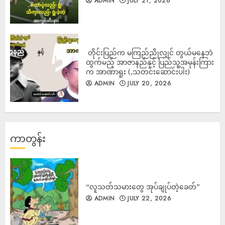
ADMIN
JULY 21, 2026
‎ တိုင်းပြည်က မကြည်ညိုလျှင် တွယ်မနေဘဲ
ထွက်မည့် အာဇာနည်နှင့် ပြည်သူ့အမုန်းကြား
က အာဏာရူး (,သတင်းဆောင်းပါး)
ADMIN
JULY 20, 2026
ကာတွန်း
“လူသတ်သမားတွေ အုပ်ချုပ်တဲ့ခေတ်”
ADMIN
JULY 22, 2026