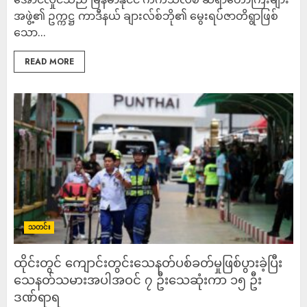
အဖွဲ့၏ ဥက္ကဋ္ဌ ကာဒီနယ် ချားလ်စ်ဘို၏ မွေးရပ်ဇာတိရွာဖြစ်
သော...
READ MORE
သတင်း
ထိုင်းတွင် ကျောင်းတွင်းသေနတ်ပစ်ခတ်မှုဖြစ်ပွားခဲ့ပြီး
သေနတ်သမားအပါအဝင် ၇ ဦးသေဆုံးကာ ၁၅ ဦး
ဒဏ်ရာရ