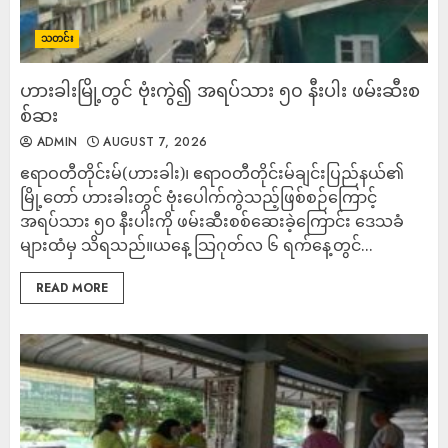
သတင်း
ဟားခါးမြို့တွင် ဗုံးကွဲ၍ အရပ်သား ၅၀ နီးပါး ဖမ်းဆီးစ
စ်ဆး
ADMIN
AUGUST 7, 2026
ဧရာဝတီတိုင်းမ်(ဟားခါး)၊ ဧရာဝတီတိုင်းမ်ချင်းပြည်နယ်၏
မြို့တော် ဟားခါးတွင် ဗုံးပေါက်ကွဲသည့်ဖြစ်စဉ်ကြောင့်
အရပ်သား ၅၀ နီးပါးကို ဖမ်းဆီးစစ်ဆေးခဲ့ကြောင်း ဒေသခံ
များထံမှ သိရသည်။ယနေ့ သြဂုတ်လ ၆ ရက်နေ့တွင်...
READ MORE