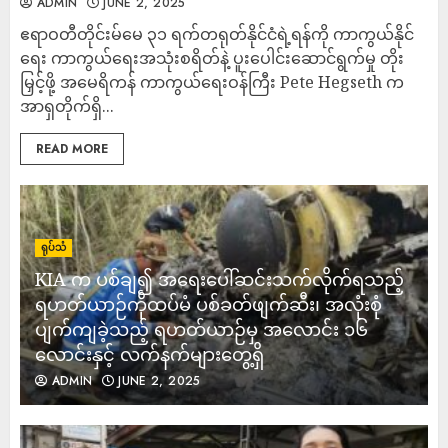
ADMIN
JUNE 2, 2025
ဧရာဝတီတိုင်းမ်မေ ၃၁ ရက်တရုတ်နိုင်ငံရဲ့ရန်ကို ကာကွယ်နိုင်
ရေး ကာကွယ်ရေးအသုံးစရိတ်နဲ့ ပူးပေါင်းဆောင်ရွက်မှု တိုး
မြှင့်ဖို့ အမေရိကန် ကာကွယ်ရေးဝန်ကြီး Pete Hegseth က
အာရှတိုက်ရှိ...
READ MORE
ရုပ်သံ
KIA က ပစ်ချ၍ အရေးပေါ်ဆင်းသက်လိုက်ရသည့်
ရဟတ်ယာဉ်ကိုထပ်မံ ပစ်ခတ်ဖျက်ဆီး၊ အလုံးစုံ
ပျက်ကျခဲ့သည့် ရဟတ်ယာဉ်မှ အလောင်း ၁၆
လောင်းနှင့် လက်နက်များတွေ့ရှိ
ADMIN
JUNE 2, 2025