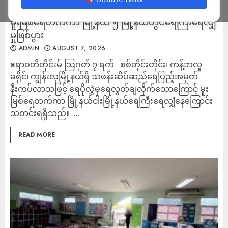
ကျွန်းလှမြို့နယ်ရှိ သဖန်းဆိပ်ဆည်ရေပိုလွှဲချမှုကြောင့်
မူးမြစ်ရေတက်ကာ မြို့နယ် ၅ မြို့နယ်တွင်ရေကြီးရေလျှံ
မှုဖြစ်ပွား
ADMIN
AUGUST 7, 2026
ဧရာဝတီတိုင်းမ် ဩဂုတ် ၇ ရက် စစ်တိုင်းတိုင်း၊ ကန့်ဘလူ
ခရိုင်၊ ကျွန်းလှမြို့နယ်ရှိ သဖန်းဆိပ်ဆည်ရေပြည့်အမှတ်
နီးကပ်လာသဖြင့် ရေပိုလွှဲမှရေလွှတ်ချလိုက်သောကြောင့် မူး
မြစ်ရေတက်ကာ မြို့နယ်ငါးမြို့နယ်ရေကြီးရေလျှံနေကြောင်း
သတင်းရရှိသည်။ ...
READ MORE