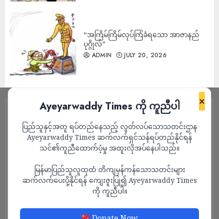
“အကြိမ်ကြိမ်လုပ်ကြံခံရသော အာဇာနည်
ပုဂ္ဂိုလ်”
ADMIN
JULY 20, 2026
×
Ayeyarwaddy Times ကို ကူညီပါ
ပြည်သူနှင့်အတူ ရပ်တည်နေသည့် လွတ်လပ်သောသတင်းဌာန
Ayeyarwaddy Times ဆက်လက်ရှင်သန်ရပ်တည်နိုင်ရန်
သင်၏ကူညီထောက်ပံ့မှု အထူးလိုအပ်နေပါသည်။
မြန်မာပြည်သူလူထုထံ တိကျမှန်ကန်သောသတင်းများ
ဆက်လက်ပေးပို့နိုင်ရန် ကျေးဇူးပြု၍ Ayeyarwaddy Times
ကို ကူညီပါ။
သတင်း
Donate Now