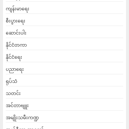
ကျန်းမာရေး
စီးပွားရေး
ဆောင်းပါး
နိုင်ငံတကာ
နိုင်ငံရေး
ပညာရေး
ရုပ်သံ
သတင်း
အင်တာဗျူး
အမျိုးသမီးကဏ္ဍ