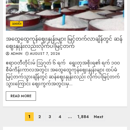
သတင်း
အထွေထွေကုန်ဈေးနှုန်းများ မြင့်တက်လာချိန်တွင် ဆန်
ဈေးနှုန်းလည်းလိုက်ပါမြင့်တက်
ADMIN
AUGUST 7, 2026
ဧရာဝတီတိုင်းမ် ဩဂုတ် ၆ ရက် ရွေးတုအစိုးရ၏ ရက် ၁၀၀
စီမံကိန်းကာလအတွင်း အထွေထွေကုန်ဈေးနှုန်းများ ထပ်မံ
မြင့်တက်သွားချိန်တွင် ဆန်ဈေးနှုန်းလည်း လိုက်ပါမြင့်တက်
သွားကြောင်း ဈေးကွက်အတွင်းမှ...
READ MORE
1
2
3
4
…
1,884
Next