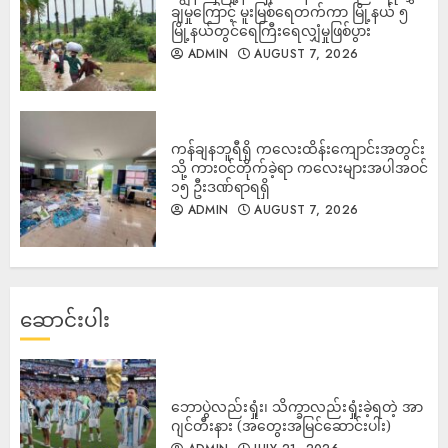
ချမှုကြောင့် မူးမြစ်ရေတက်ကာ မြို့နယ် ၅
မြို့နယ်တွင်ရေကြီးရေလျှံမှုဖြစ်ပွား
ADMIN
AUGUST 7, 2026
ကန်ချနဘူရီရှိ ကလေးထိန်းကျောင်းအတွင်း
သို့ ကားဝင်တိုက်ခဲ့ရာ ကလေးများအပါအဝင်
၁၅ ဦးဒဏ်ရာရရှိ
ADMIN
AUGUST 7, 2026
ဆောင်းပါး
ဘောပွဲလည်းရှုံး၊ သိက္ခာလည်းရှုံးခဲ့ရတဲ့ အာ
ဂျင်တီးနား (အတွေးအမြင်ဆောင်းပါး)