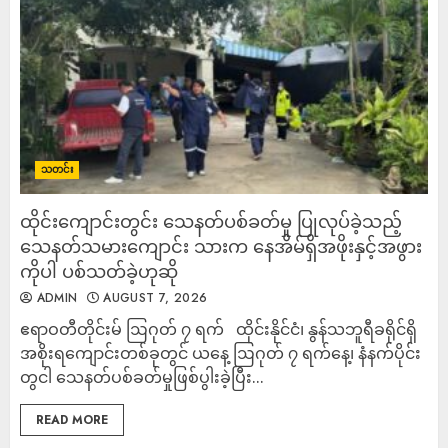
သတင်း
ထိုင်းကျောင်းတွင်း သေနတ်ပစ်ခတ်မှု ပြုလုပ်ခဲ့သည့်
သေနတ်သမားကျောင်း သားက နေအိမ်ရှိအဖိုးနှင့်အဖွား
ကိုပါ ပစ်သတ်ခဲ့ဟုဆို
ADMIN
AUGUST 7, 2026
ဧရာဝတီတိုင်းမ် ဩဂုတ် ၇ ရက် ထိုင်းနိုင်ငံ၊ နွန်သဘူရီခရိုင်ရှိ
အစိုးရကျောင်းတစ်ခုတွင် ယနေ့ ဩဂုတ် ၇ ရက်နေ့၊ နံနက်ပိုင်း
တွငါ သေနတ်ပစ်ခတ်မှုဖြစ်ပွါးခဲ့ပြီး...
READ MORE