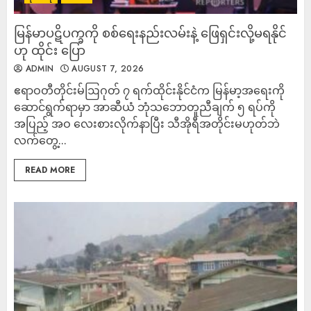
မြန်မာပဋိပက္ခကို စစ်ရေးနည်းလမ်းနဲ့ ဖြေရှင်းလို့မရနိုင်
ဟု ထိုင်း ပြော
ADMIN
AUGUST 7, 2026
ဧရာဝတီတိုင်းမ်ဩဂုတ် ၇ ရက်ထိုင်းနိုင်ငံက မြန်မာ့အရေးကို
ဆောင်ရွက်ရာမှာ အာဆီယံ ဘုံသဘောတူညီချက် ၅ ရပ်ကို
အပြည့် အဝ လေးစားလိုက်နာပြီး သီအိုရီအတိုင်းမဟုတ်ဘဲ
လက်တွေ့...
READ MORE