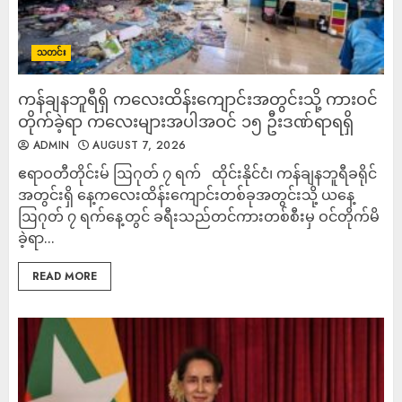
သတင်း
ကန်ချနဘူရီရှိ ကလေးထိန်းကျောင်းအတွင်းသို့ ကားဝင်
တိုက်ခဲ့ရာ ကလေးများအပါအဝင် ၁၅ ဦးဒဏ်ရာရရှိ
ADMIN
AUGUST 7, 2026
ဧရာဝတီတိုင်းမ် ဩဂုတ် ၇ ရက် ထိုင်းနိုင်ငံ၊ ကန်ချနဘူရီခရိုင်
အတွင်းရှိ နေ့ကလေးထိန်းကျောင်းတစ်ခုအတွင်းသို့ ယနေ့
ဩဂုတ် ၇ ရက်နေ့တွင် ခရီးသည်တင်ကားတစ်စီးမှ ဝင်တိုက်မိ
ခဲ့ရာ...
READ MORE