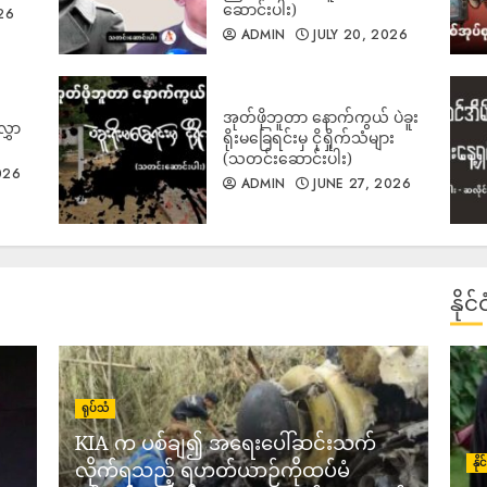
ဆောင်းပါး)
26
ADMIN
JULY 20, 2026
1
အုတ်ဖိုဘူတာ နောက်ကွယ် ပဲခူး
လွှာ
ရိုးမခြေရင်းမှ ငိုရှိုက်သံများ
(သတင်းဆောင်းပါး)
026
ADMIN
JUNE 27, 2026
2
နို
ရုပ်သံ
3
KIA က ပစ်ချ၍ အရေးပေါ်ဆင်းသက်
နိ
လိုက်ရသည့် ရဟတ်ယာဉ်ကိုထပ်မံ