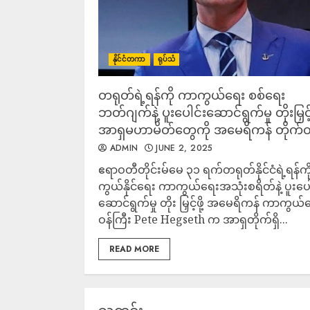
နိုင်ငံတကာ
ရုပ်သံ
တရုတ်ရဲ့ရန်ကို ကာကွယ်ရေး စစ်ရေး
ဘတ်ဂျက်နဲ့ ပူးပေါင်းဆောင်ရွက်မှု တိုးမြှင့်ဖ
အာရှမဟာမိတ်တွေကို အမေရိကန် တိုက်တွ
ADMIN
JUNE 2, 2025
ဧရာဝတီတိုင်းမ်မေ ၃၁ ရက်တရုတ်နိုင်ငံရဲ့ရန်က
ကွယ်နိုင်ရေး ကာကွယ်ရေးအသုံးစရိတ်နဲ့ ပူးပေါ
ဆောင်ရွက်မှု တိုး မြှင့်ဖို့ အမေရိကန် ကာကွယ်
ဝန်ကြီး Pete Hegseth က အာရှတိုက်ရှိ...
READ MORE