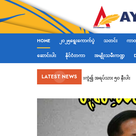
HOME
၂၀၂၅ရွေးကောက်ပွဲ
သတင်း
ကာတွ
ဆောင်းပါး
နိုင်ငံတကာ
အမျိုးသမီးကဏ္ဍ
LATEST NEWS
ဟားခါးမြို့တွင် ဗုံးကွဲ၍ အရပ်သား ၅၀ နီးပါး
ဖမ်းဆီးစစ်ဆး