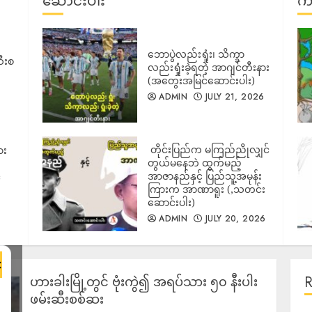
ဆောင်းပါး
ကာ
ဘောပွဲလည်းရှုံး၊ သိက္ခာ
ီးစ
လည်းရှုံးခဲ့ရတဲ့ အာဂျင်တီးနား
(အတွေးအမြင်ဆောင်းပါး)
ADMIN
JULY 21, 2026
‎ တိုင်းပြည်က မကြည်ညိုလျှင်
ား
တွယ်မနေဘဲ ထွက်မည့်
အာဇာနည်နှင့် ပြည်သူ့အမုန်း
်
ကြားက အာဏာရူး (,သတင်း
ဆောင်းပါး)
ADMIN
JULY 20, 2026
×
ဟားခါးမြို့တွင် ဗုံးကွဲ၍ အရပ်သား ၅၀ နီးပါး
ဖမ်းဆီးစစ်ဆး