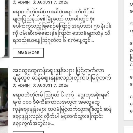
ADMIN
AUGUST 7, 2026
ဟ
ဖ
ဧရာဝတီတိုင်းမ်(ဟားခါး)၊ ဧရာဝတီတိုင်းမ်
ချင်းပြည်နယ်၏ မြို့တော် ဟားခါးတွင် ဗုံး
အ
ပေါက်ကွဲသည့်ဖြစ်စဉ်ကြောင့် အရပ်သား ၅၀ နီးပါး
တ
ကို ဖမ်းဆီးစစ်ဆေးခဲ့ကြောင်း ဒေသခံများထံမှ သိ
ရသည်။ယနေ့ သြဂုတ်လ ၆ ရက်နေ့တွင်...
ရ
ဝ
READ MORE
မ
ရ
အထွေထွေကုန်ဈေးနှုန်းများ မြင့်တက်လာ
လ
ချိန်တွင် ဆန်ဈေးနှုန်းလည်းလိုက်ပါမြင့်တက်
ရ
ADMIN
AUGUST 7, 2026
ဧရာဝတီတိုင်းမ် ဩဂုတ် ၆ ရက် ရွေးတုအစိုးရ၏
ခ
ရက် ၁၀၀ စီမံကိန်းကာလအတွင်း အထွေထွေ
ဟ
ကုန်ဈေးနှုန်းများ ထပ်မံမြင့်တက်သွားချိန်တွင် ဆန်
က
ဈေးနှုန်းလည်း လိုက်ပါမြင့်တက်သွားကြောင်း
ဈေးကွက်အတွင်းမှ...