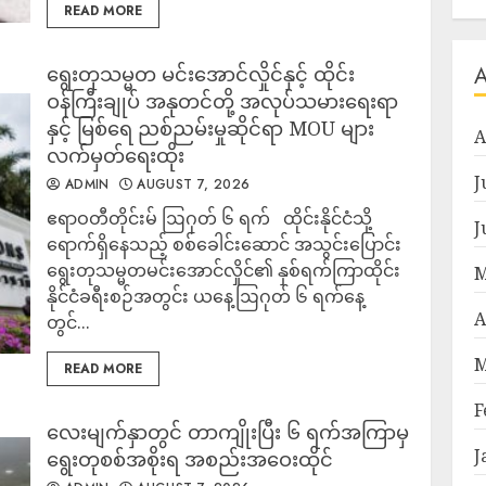
READ MORE
ရွေးတုသမ္မတ မင်းအောင်လှိုင်နှင့် ထိုင်း
ဝန်ကြီးချုပ် အနုတင်တို့ အလုပ်သမားရေးရာ
နှင့် မြစ်ရေ ညစ်ညမ်းမှုဆိုင်ရာ MOU များ
A
လက်မှတ်ရေးထိုး
J
ADMIN
AUGUST 7, 2026
ဧရာဝတီတိုင်းမ် ဩဂုတ် ၆ ရက် ထိုင်းနိုင်ငံသို့
J
ရောက်ရှိနေသည့် စစ်ခေါင်းဆောင် အသွင်းပြောင်း
ရွေးတုသမ္မတမင်းအောင်လှိုင်၏ နှစ်ရက်ကြာထိုင်း
M
နိုင်ငံခရီးစဉ်အတွင်း ယနေ့ဩဂုတ် ၆ ရက်နေ့
A
တွင်...
M
READ MORE
F
လေးမျက်နှာတွင် တာကျိုးပြီး ၆ ရက်အကြာမှ
J
ရွေးတုစစ်အစိုးရ အစည်းအဝေးထိုင်