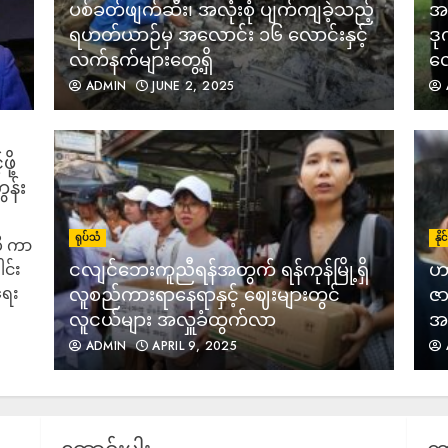
ပစ်ခတ်ဖျက်ဆီး၊ အလုံးစုံ ပျက်ကျခဲ့သည့်
အသ
ရဟတ်ယာဉ်မှ အလောင်း ၁၆ လောင်းနှင့်
ဒု
လက်နက်များတွေ့ရှိ
လေ
ADMIN
JUNE 2, 2025
ို့
န်း
ရုပ်သံ
နိ
ို ကာ
ငလျင်ဘေးကူညီရန်အတွက် ရန်ကုန်မြို့ရှိ
ဟာ
င်း
ရေး
လူစည်ကားရာနေရာနှင့် ဈေးများတွင်
ဇာ
လူငယ်များ အလှူခံထွက်လာ
အစ
ADMIN
APRIL 9, 2025