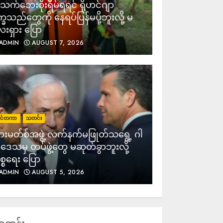
က်ဘေးစိုးရိမ်ရရင် ရိုဟင်ဂျာ
က္ခသည်တွေကို နေရပ်ပြန်မပို့ဘူးလို့ မ
းရှား ပြော
ADMIN
AUGUST 7, 2026
ုင်ငံတကာ
သတင်း
းမတ်စ်အဖွဲ့ လက်နက်မဖြုတ်သရွေ့ ဂါ
ဒေသမှ တပ်ဖွဲ့တွေ မဆုတ်ခွာဘူးလို့
္စရေး ပြော
ADMIN
AUGUST 5, 2026