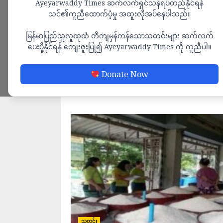
Ayeyarwaddy Times ဆက်လက်ရှင်သန်ရပ်တည်နိုင်ရန်
သင်၏ကူညီထောက်ပံ့မှု အထူးလိုအပ်နေပါသည်။
မြန်မာပြည်သူလူထုထံ တိကျမှန်ကန်သောသတင်းများ ဆက်လက်
ပေးပို့နိုင်ရန် ကျေးဇူးပြု၍ Ayeyarwaddy Times ကို ကူညီပါ။
Donate Now
သတင်း
သတင်း