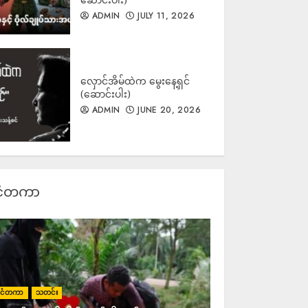
ဟားခါးမြို့တွင် ဗုံးကွဲ၍ အရပ်သား
ADMIN
JULY 11, 2026
၅၀ နီးပါး ဖမ်းဆီးစစ်ဆး
ADMIN
AUGUST 7, 2026
လှောင်အိမ်ထဲက မွေးနေ့ရှင်
(ဆောင်းပါး)
ADMIN
JUNE 20, 2026
အထွေထွေကုန်ဈေးနှုန်းများ မြင့်
တက်လာချိန်တွင် ဆန်ဈေးနှုန်း
လည်းလိုက်ပါမြင့်တက်
ADMIN
AUGUST 7, 2026
င်ငံတကာ
ရွေးတုသမ္မတ မင်းအောင်လှိုင်နှင့်
ထိုင်းဝန်ကြီးချုပ် အနုတင်တို့
အလုပ်သမားရေးရာနှင့် မြစ်ရေ
ညစ်ညမ်းမှုဆိုင်ရာ MOU များ
လက်မှတ်ရေးထိုး
ADMIN
AUGUST 7, 2026
ုင်ငံတကာ
သတင်း