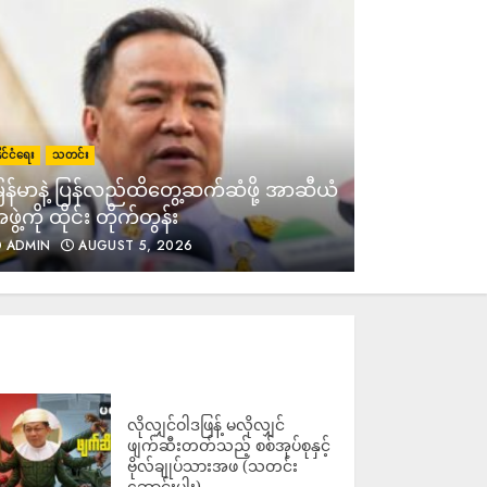
ထမ်းအကြောင်းပြပြီး ကျောင်း
ကုန်းမြို့တွင် ငွေတောင်းနေ
ADMIN
AUGUST 7, 2026
အသက်ဘေးစိုးရိမ်ရရင် ရိုဟင်ဂျာ
ိုင်ငံရေး
သတင်း
နိုင်ငံရေး
သတင
ဒုက္ခသည်တွေကို နေရပ်ပြန်မပို့ဘူး
ြန်မာနဲ့ ပြန်လည်ထိတွေ့ဆက်ဆံဖို့ အာဆီယံ
ဒေါ်အောင်ဆ
လို့ မလေးရှား ပြော
ဖွဲ့ကို ထိုင်း တိုက်တွန်း
လွှတ်ပေးဖို
ADMIN
AUGUST 7, 2026
ADMIN
AUGUST 5, 2026
ADMIN
ကြို့ပင်ကောက်တွင် ရွေးတု
အစိုးရစစ်တပ်က “မကြောက်ကြပါ
နဲ့” ဟု လိုက်လံစည်းရုံးနေ
သော်လည်း လေ ကြောင်းမှ ဗုံးကြဲ
ပြီး ပြည်သူများကို ပစ်သတ်၍ ၁ ဦး
သေဆုံးကာ ၆ ဦးဒဏ်ရာရ
ADMIN
AUGUST 7, 2026
လိုလျှင်ဝါဒဖြန့် မလိုလျှင်
ဖျက်ဆီးတတ်သည့် စစ်အုပ်စုနှင့်
ဗိုလ်ချုပ်သားအဖ (သတင်း
ဆောင်းပါး)