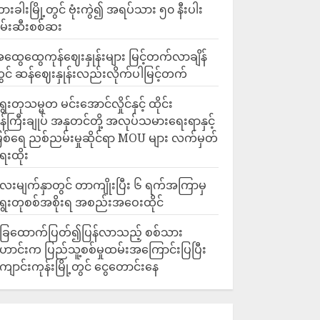
ားခါးမြို့တွင် ဗုံးကွဲ၍ အရပ်သား ၅၀ နီးပါး
မ်းဆီးစစ်ဆး
ထွေထွေကုန်ဈေးနှုန်းများ မြင့်တက်လာချိန်
ွင် ဆန်ဈေးနှုန်းလည်းလိုက်ပါမြင့်တက်
ွေးတုသမ္မတ မင်းအောင်လှိုင်နှင့် ထိုင်း
န်ကြီးချုပ် အနုတင်တို့ အလုပ်သမားရေးရာနှင့်
ြစ်ရေ ညစ်ညမ်းမှုဆိုင်ရာ MOU များ လက်မှတ်
ေးထိုး
ေးမျက်နှာတွင် တာကျိုးပြီး ၆ ရက်အကြာမှ
ွေးတုစစ်အစိုးရ အစည်းအဝေးထိုင်
ြေထောက်ပြတ်၍ပြန်လာသည့် စစ်သား
ောင်းက ပြည်သူ့စစ်မှုထမ်းအကြောင်းပြပြီး
ျောင်းကုန်းမြို့တွင် ငွေတောင်းနေ