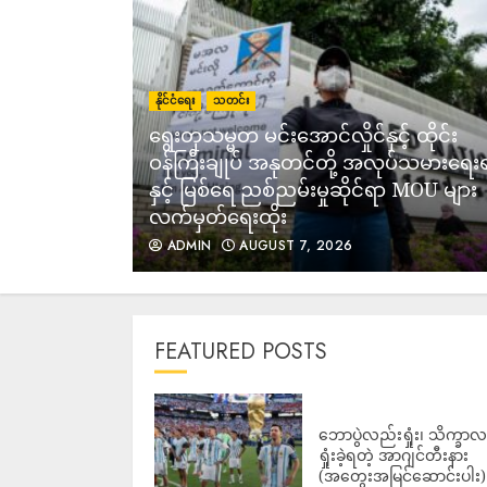
နိုင်ငံရေး
သတင်း
ရွေးတုသမ္မတ မင်းအောင်လှိုင်နှင့် ထိုင်း
အပြည့်အဝ
ဝန်ကြီးချုပ် အနုတင်တို့ အလုပ်သမားရေး
ီယံ
နှင့် မြစ်ရေ ညစ်ညမ်းမှုဆိုင်ရာ MOU များ
လက်မှတ်ရေးထိုး
ADMIN
AUGUST 7, 2026
FEATURED POSTS
ဘောပွဲလည်းရှုံး၊ သိက္ခာ
ရှုံးခဲ့ရတဲ့ အာဂျင်တီးနား
(အတွေးအမြင်ဆောင်းပါး)