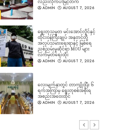
လည်းလိုက်ပါမြင့်တက်
ADMIN
AUGUST 7, 2026
ရွေးတုသမ္မတ မင်းအောင်လှိုင်နှင့်
ထိုင်းဝန်ကြီးချုပ် အနုတင်တို့
အလုပ်သမားရေးရာနှင့် မြစ်ရေ
ညစ်ညမ်းမှုဆိုင်ရာ MOU များ
လက်မှတ်ရေးထိုး
ADMIN
AUGUST 7, 2026
လေးမျက်နှာတွင် တာကျိုးပြီး ၆
ရက်အကြာမှ ရွေးတုစစ်အစိုးရ
အစည်းအဝေးထိုင်
ADMIN
AUGUST 7, 2026
ခြေထောက်ပြတ်၍ပြန်လာသည့်
စစ်သားဟောင်းက ပြည်သူ့စစ်မှု