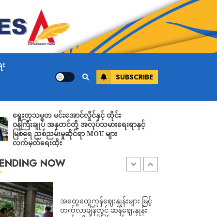
ADMIN
AUGUST 7, 2026
ကြို့ပင်ကောက်တွင် ရွေးတု
အစိုးရစစ်တပ်က “မကြောက်ကြပါ
နဲ့” ဟု လိုက်လံစည်းရုံးနေ
သော်လည်း လေ ကြောင်းမှ ဗုံးကြဲ
ေး
ပြီး ပြည်သူများကို ပစ်သတ်၍ ၁ ဦး
SUBSCRIBE
သေဆုံးကာ ၆ ဦးဒဏ်ရာရ
ADMIN
AUGUST 7, 2026
မ္မတ မင်းအောင်လှိုင်နှင့် ထိုင်း
းချုပ် အနုတင်တို့ အလုပ်သမားရေးရာနှင့်
လေးမျက်နှာတွင် တ
ဟားခါးမြို့တွင် ဗုံးကွဲ၍ အရပ်သား
 ညစ်ညမ်းမှုဆိုင်ရာ MOU များ
ရွေးတုစစ်အစိုးရ 
၅၀ နီးပါး ဖမ်းဆီးစစ်ဆး
တ်ရေးထိုး
ADMIN
AUGUST 7, 2026
ENDING NOW
အထွေထွေကုန်ဈေးနှုန်းများ မြင့်
တက်လာချိန်တွင် ဆန်ဈေးနှုန်း