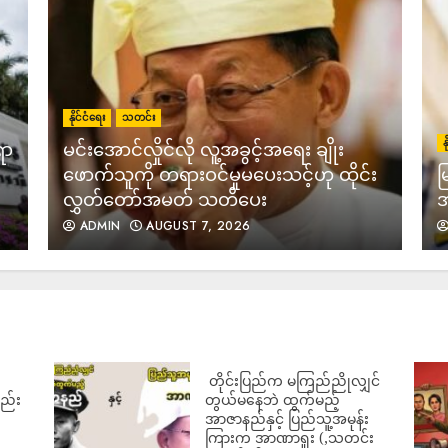
5
နိုင်ငံရေး
သတင်း
န
ရာ
မင်းအောင်လှိုင်လို လူ့အခွင့်အရေး ချိုး
ဖောက်သူကို တရားဝင်မှုမပေးသင့်ဟု ထိုင်း
မ
လွှတ်တော်အမတ် သတိပေး
အ
6
ADMIN
AUGUST 7, 2026
7
‎ တိုင်းပြည်က မကြည်ညိုလျှင်
လည်း
တွယ်မနေဘဲ ထွက်မည့်
အာဇာနည်နှင့် ပြည်သူ့အမုန်း
ကြားက အာဏာရူး (,သတင်း