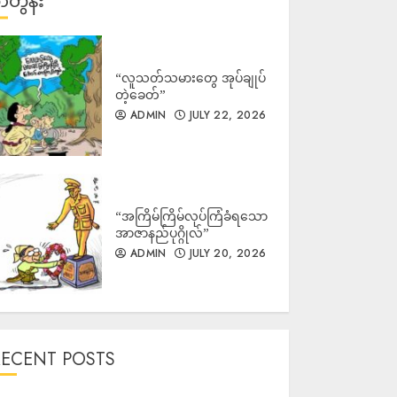
တွန်း
“လူသတ်သမားတွေ အုပ်ချုပ်
တဲ့ခေတ်”
ADMIN
JULY 22, 2026
“အကြိမ်ကြိမ်လုပ်ကြံခံရသော
အာဇာနည်ပုဂ္ဂိုလ်”
ADMIN
JULY 20, 2026
RECENT POSTS