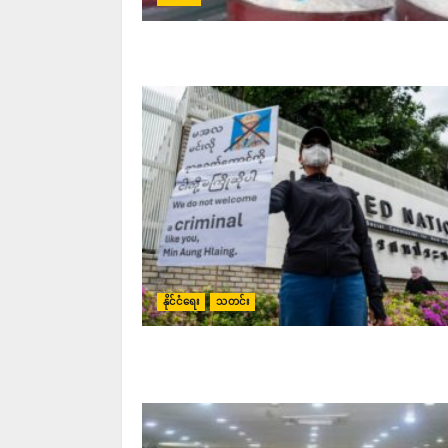
နိုင်ငံရေး
သတင်း