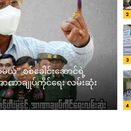
2
3
့မယ်” စစ်ခေါင်းဆောင်ရဲ့
် အာဏာချုပ်ကိုင်ရေး လမ်းဆုံး
4