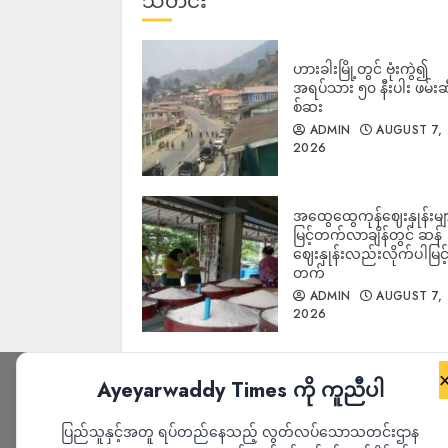
သတင်း
ဟားခါးမြို့တွင် ဗုံးကွဲ၍
အရပ်သား ၅၀ နီးပါး ဖမ်းဆ
စ်ဆး
ADMIN
AUGUST 7,
2026
အထွေထွေကုန်ဈေးနှုန်းမျ
မြင့်တက်လာချိန်တွင် ဆန်
ဈေးနှုန်းလည်းလိုက်ပါမြင့
တက်
ADMIN
AUGUST 7,
2026
Ayeyarwaddy Times ကို ကူညီပါ
ပြည်သူနှင့်အတူ ရပ်တည်နေသည့် လွတ်လပ်သောသတင်းဌာန