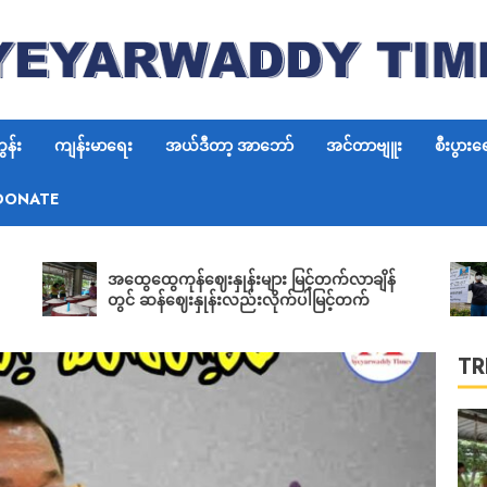
6
န်း
ကျန်းမာရေး
အယ်ဒီတာ့ အာဘော်
အင်တာဗျူး
စီးပွားရ
DONATE
7
ရွေးတုသ
အထွေထွေကုန်ဈေးနှုန်းများ မြင့်တက်လာချိန်
ဝန်ကြီ
တွင် ဆန်ဈေးနှုန်းလည်းလိုက်ပါမြင့်တက်
မြစ်ရေ
လက်မှ
TR
1