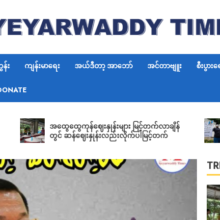
6
န်း
ကျန်းမာရေး
အယ်ဒီတာ့ အာဘော်
အင်တာဗျူး
စီးပွားရ
DONATE
7
ရွေးတု
အထွေထွေကုန်ဈေးနှုန်းများ မြင့်တက်လာချိန်
ဝန်ကြ
တွင် ဆန်ဈေးနှုန်းလည်းလိုက်ပါမြင့်တက်
မြစ်ရ
လက်မှ
TR
1