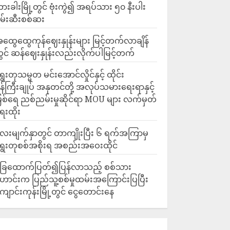
ားခါးမြို့တွင် ဗုံးကွဲ၍ အရပ်သား ၅၀ နီးပါး
မ်းဆီးစစ်ဆး
ထွေထွေကုန်ဈေးနှုန်းများ မြင့်တက်လာချိန်
ွင် ဆန်ဈေးနှုန်းလည်းလိုက်ပါမြင့်တက်
ွေးတုသမ္မတ မင်းအောင်လှိုင်နှင့် ထိုင်း
န်ကြီးချုပ် အနုတင်တို့ အလုပ်သမားရေးရာနှင့်
ြစ်ရေ ညစ်ညမ်းမှုဆိုင်ရာ MOU များ လက်မှတ်
ေးထိုး
ေးမျက်နှာတွင် တာကျိုးပြီး ၆ ရက်အကြာမှ
ွေးတုစစ်အစိုးရ အစည်းအဝေးထိုင်
ြေထောက်ပြတ်၍ပြန်လာသည့် စစ်သား
ောင်းက ပြည်သူ့စစ်မှုထမ်းအကြောင်းပြပြီး
ျောင်းကုန်းမြို့တွင် ငွေတောင်းနေ