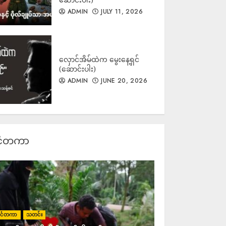
ဟားခါးမြို့တွင် ဗုံးကွဲ၍ အရပ်သား
ADMIN
JULY 11, 2026
၅၀ နီးပါး ဖမ်းဆီးစစ်ဆး
ADMIN
AUGUST 7, 2026
လှောင်အိမ်ထဲက မွေးနေ့ရှင်
(ဆောင်းပါး)
ADMIN
JUNE 20, 2026
အထွေထွေကုန်ဈေးနှုန်းများ မြင့်
တက်လာချိန်တွင် ဆန်ဈေးနှုန်း
လည်းလိုက်ပါမြင့်တက်
ADMIN
AUGUST 7, 2026
င်ငံတကာ
ရွေးတုသမ္မတ မင်းအောင်လှိုင်နှင့်
ထိုင်းဝန်ကြီးချုပ် အနုတင်တို့
အလုပ်သမားရေးရာနှင့် မြစ်ရေ
ညစ်ညမ်းမှုဆိုင်ရာ MOU များ
လက်မှတ်ရေးထိုး
ADMIN
AUGUST 7, 2026
ုင်ငံတကာ
သတင်း