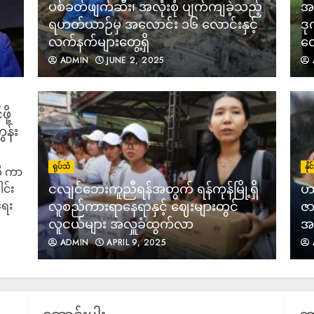
ပစ်ခတ်ဖျက်ဆီး၊ အလုံးစုံ ပျက်ကျခဲ့သည့်
အသ
ရဟတ်ယာဉ်မှ အလောင်း ၁၆ လောင်းနှင့်
ဒု
လက်နက်များတွေ့ရှိ
လေ
ADMIN
JUNE 2, 2025
ို့
န်း
ရုပ်သံ
နိ
ို ကာ
ငလျင်ဘေးကူညီရန်အတွက် ရန်ကုန်မြို့ရှိ
ဟာ
င်း
ရေး
လူစည်ကားရာနေရာနှင့် ဈေးများတွင်
ဇာ
လူငယ်များ အလှူခံထွက်လာ
အစ
ADMIN
APRIL 9, 2025