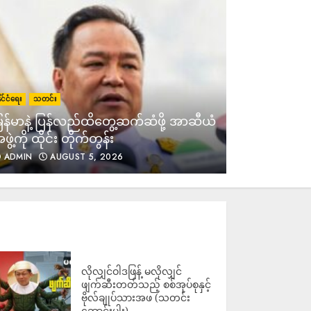
ထမ်းအကြောင်းပြပြီး ကျောင်း
ကုန်းမြို့တွင် ငွေတောင်းနေ
ADMIN
AUGUST 7, 2026
အသက်ဘေးစိုးရိမ်ရရင် ရိုဟင်ဂျာ
ိုင်ငံရေး
သတင်း
နိုင်ငံရေး
သတင
ဒုက္ခသည်တွေကို နေရပ်ပြန်မပို့ဘူး
ြန်မာနဲ့ ပြန်လည်ထိတွေ့ဆက်ဆံဖို့ အာဆီယံ
ဒေါ်အောင်ဆ
လို့ မလေးရှား ပြော
ဖွဲ့ကို ထိုင်း တိုက်တွန်း
လွှတ်ပေးဖို
ADMIN
AUGUST 7, 2026
ADMIN
AUGUST 5, 2026
ADMIN
ကြို့ပင်ကောက်တွင် ရွေးတု
အစိုးရစစ်တပ်က “မကြောက်ကြပါ
နဲ့” ဟု လိုက်လံစည်းရုံးနေ
သော်လည်း လေ ကြောင်းမှ ဗုံးကြဲ
ပြီး ပြည်သူများကို ပစ်သတ်၍ ၁ ဦး
သေဆုံးကာ ၆ ဦးဒဏ်ရာရ
ADMIN
AUGUST 7, 2026
လိုလျှင်ဝါဒဖြန့် မလိုလျှင်
ဖျက်ဆီးတတ်သည့် စစ်အုပ်စုနှင့်
ဗိုလ်ချုပ်သားအဖ (သတင်း
ဆောင်းပါး)