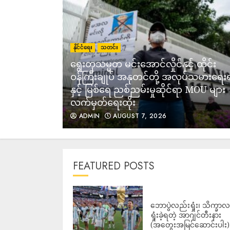
နိုင်ငံရေး
သတင်း
ရွေးတုသမ္မတ မင်းအောင်လှိုင်နှင့် ထိုင်း
အပြည့်အဝ
ဝန်ကြီးချုပ် အနုတင်တို့ အလုပ်သမားရေး
ီယံ
နှင့် မြစ်ရေ ညစ်ညမ်းမှုဆိုင်ရာ MOU များ
လက်မှတ်ရေးထိုး
ADMIN
AUGUST 7, 2026
FEATURED POSTS
ဘောပွဲလည်းရှုံး၊ သိက္ခာ
ရှုံးခဲ့ရတဲ့ အာဂျင်တီးနား
(အတွေးအမြင်ဆောင်းပါး)