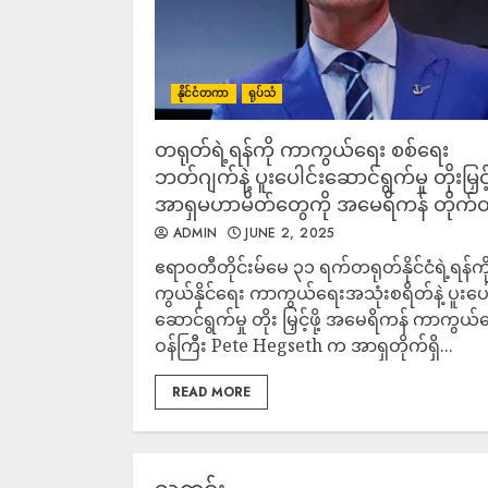
နိုင်ငံတကာ
ရုပ်သံ
တရုတ်ရဲ့ရန်ကို ကာကွယ်ရေး စစ်ရေး
ဘတ်ဂျက်နဲ့ ပူးပေါင်းဆောင်ရွက်မှု တိုးမြှင့်ဖ
အာရှမဟာမိတ်တွေကို အမေရိကန် တိုက်တွ
ADMIN
JUNE 2, 2025
ဧရာဝတီတိုင်းမ်မေ ၃၁ ရက်တရုတ်နိုင်ငံရဲ့ရန်က
ကွယ်နိုင်ရေး ကာကွယ်ရေးအသုံးစရိတ်နဲ့ ပူးပေါ
ဆောင်ရွက်မှု တိုး မြှင့်ဖို့ အမေရိကန် ကာကွယ်
ဝန်ကြီး Pete Hegseth က အာရှတိုက်ရှိ...
READ MORE