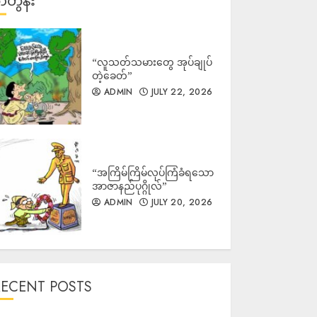
တွန်း
“လူသတ်သမားတွေ အုပ်ချုပ်
တဲ့ခေတ်”
ADMIN
JULY 22, 2026
“အကြိမ်ကြိမ်လုပ်ကြံခံရသော
အာဇာနည်ပုဂ္ဂိုလ်”
ADMIN
JULY 20, 2026
RECENT POSTS