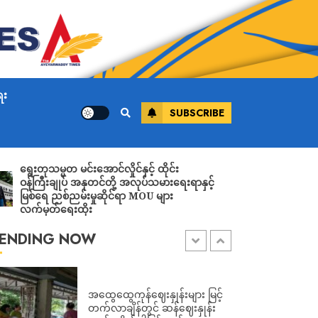
ADMIN
AUGUST 7, 2026
ကြို့ပင်ကောက်တွင် ရွေးတု
အစိုးရစစ်တပ်က “မကြောက်ကြပါ
နဲ့” ဟု လိုက်လံစည်းရုံးနေ
သော်လည်း လေ ကြောင်းမှ ဗုံးကြဲ
ေး
ပြီး ပြည်သူများကို ပစ်သတ်၍ ၁ ဦး
SUBSCRIBE
သေဆုံးကာ ၆ ဦးဒဏ်ရာရ
ADMIN
AUGUST 7, 2026
သမ္မတ မင်းအောင်လှိုင်နှင့် ထိုင်း
ီးချုပ် အနုတင်တို့ အလုပ်သမားရေးရာနှင့်
လေးမျက်နှာတွင် 
ဟားခါးမြို့တွင် ဗုံးကွဲ၍ အရပ်သား
ေ ညစ်ညမ်းမှုဆိုင်ရာ MOU များ
ရွေးတုစစ်အစိုးရ
၅၀ နီးပါး ဖမ်းဆီးစစ်ဆး
တ်ရေးထိုး
ADMIN
AUGUST 7, 2026
ENDING NOW
အထွေထွေကုန်ဈေးနှုန်းများ မြင့်
တက်လာချိန်တွင် ဆန်ဈေးနှုန်း