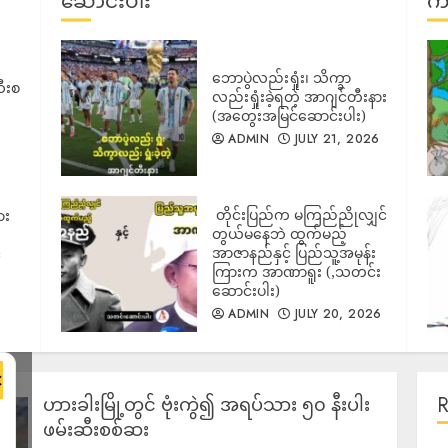
ဆောင်းပါး
ကာ
ဘောပွဲလည်းရှုံး၊ သိက္ခာ
ီးစ
လည်းရှုံးခဲ့ရတဲ့ အာဂျင်တီးနား
(အတွေးအမြင်ဆောင်းပါး)
ADMIN
JULY 21, 2026
‎ တိုင်းပြည်က မကြည်ညိုလျှင်
ား
တွယ်မနေဘဲ ထွက်မည့်
အာဇာနည်နှင့် ပြည်သူ့အမုန်း
်
ကြားက အာဏာရူး (,သတင်း
ဆောင်းပါး)
ADMIN
JULY 20, 2026
×
ဟားခါးမြို့တွင် ဗုံးကွဲ၍ အရပ်သား ၅၀ နီးပါး
ဖမ်းဆီးစစ်ဆး