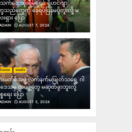
က်ဘေးစိုးရိမ်ရရင် ရိုဟင်ဂျာ
က္ခသည်တွေကို နေရပ်ပြန်မပို့ဘူးလို့ မ
းရှား ပြော
ADMIN
AUGUST 7, 2026
ုင်ငံတကာ
သတင်း
းမတ်စ်အဖွဲ့ လက်နက်မဖြုတ်သရွေ့ ဂါ
ဒေသမှ တပ်ဖွဲ့တွေ မဆုတ်ခွာဘူးလို့
္စရေး ပြော
ADMIN
AUGUST 5, 2026