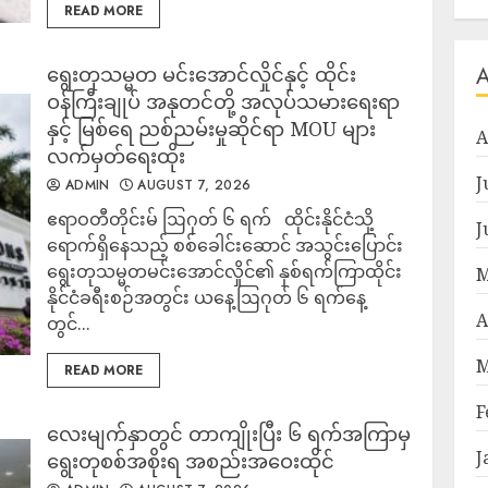
READ MORE
ရွေးတုသမ္မတ မင်းအောင်လှိုင်နှင့် ထိုင်း
ဝန်ကြီးချုပ် အနုတင်တို့ အလုပ်သမားရေးရာ
နှင့် မြစ်ရေ ညစ်ညမ်းမှုဆိုင်ရာ MOU များ
A
လက်မှတ်ရေးထိုး
J
ADMIN
AUGUST 7, 2026
ဧရာဝတီတိုင်းမ် ဩဂုတ် ၆ ရက် ထိုင်းနိုင်ငံသို့
J
ရောက်ရှိနေသည့် စစ်ခေါင်းဆောင် အသွင်းပြောင်း
ရွေးတုသမ္မတမင်းအောင်လှိုင်၏ နှစ်ရက်ကြာထိုင်း
M
နိုင်ငံခရီးစဉ်အတွင်း ယနေ့ဩဂုတ် ၆ ရက်နေ့
A
တွင်...
M
READ MORE
F
လေးမျက်နှာတွင် တာကျိုးပြီး ၆ ရက်အကြာမှ
J
ရွေးတုစစ်အစိုးရ အစည်းအဝေးထိုင်