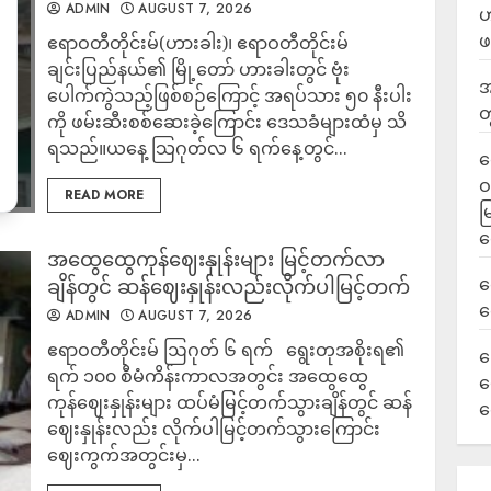
ADMIN
AUGUST 7, 2026
ဟ
ဖ
ဧရာဝတီတိုင်းမ်(ဟားခါး)၊ ဧရာဝတီတိုင်းမ်
ချင်းပြည်နယ်၏ မြို့တော် ဟားခါးတွင် ဗုံး
အ
ပေါက်ကွဲသည့်ဖြစ်စဉ်ကြောင့် အရပ်သား ၅၀ နီးပါး
တ
ကို ဖမ်းဆီးစစ်ဆေးခဲ့ကြောင်း ဒေသခံများထံမှ သိ
ရသည်။ယနေ့ သြဂုတ်လ ၆ ရက်နေ့တွင်...
ရ
ဝ
READ MORE
မ
ရ
အထွေထွေကုန်ဈေးနှုန်းများ မြင့်တက်လာ
လ
ချိန်တွင် ဆန်ဈေးနှုန်းလည်းလိုက်ပါမြင့်တက်
ရ
ADMIN
AUGUST 7, 2026
ဧရာဝတီတိုင်းမ် ဩဂုတ် ၆ ရက် ရွေးတုအစိုးရ၏
ခ
ရက် ၁၀၀ စီမံကိန်းကာလအတွင်း အထွေထွေ
ဟ
ကုန်ဈေးနှုန်းများ ထပ်မံမြင့်တက်သွားချိန်တွင် ဆန်
က
ဈေးနှုန်းလည်း လိုက်ပါမြင့်တက်သွားကြောင်း
ဈေးကွက်အတွင်းမှ...