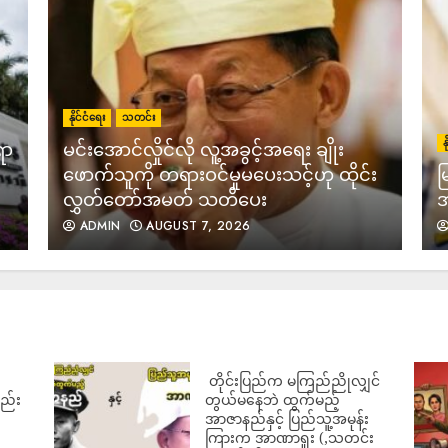
5
နိုင်ငံရေး
သတင်း
န
ရာ
မင်းအောင်လှိုင်လို လူ့အခွင့်အရေး ချိုး
ဖောက်သူကို တရားဝင်မှုမပေးသင့်ဟု ထိုင်း
မ
လွှတ်တော်အမတ် သတိပေး
အ
6
ADMIN
AUGUST 7, 2026
7
‎ တိုင်းပြည်က မကြည်ညိုလျှင်
လည်း
တွယ်မနေဘဲ ထွက်မည့်
အာဇာနည်နှင့် ပြည်သူ့အမုန်း
ကြားက အာဏာရူး (,သတင်း