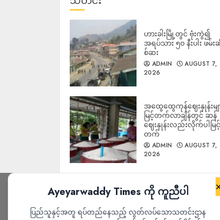
သတင်း
ဟားခါးမြို့တွင် ဗုံးကွဲ၍
အရပ်သား ၅၀ နီးပါး ဖမ်းဆ
စ်ဆး
ADMIN
AUGUST 7,
2026
အထွေထွေကုန်ဈေးနှုန်းမျ
မြင့်တက်လာချိန်တွင် ဆန်
ဈေးနှုန်းလည်းလိုက်ပါမြင့
တက်
ADMIN
AUGUST 7,
2026
Ayeyarwaddy Times ကို ကူညီပါ
ပြည်သူနှင့်အတူ ရပ်တည်နေသည့် လွတ်လပ်သောသတင်းဌာန