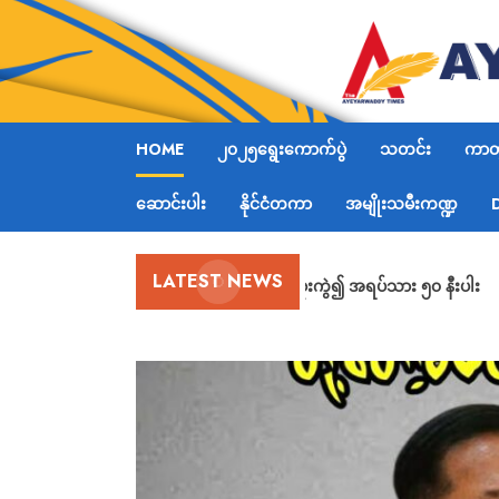
HOME
၂၀၂၅ရွေးကောက်ပွဲ
သတင်း
ကာတွ
ဆောင်းပါး
နိုင်ငံတကာ
အမျိုးသမီးကဏ္ဍ
LATEST NEWS
ဟားခါးမြို့တွင် ဗုံးကွဲ၍ အရပ်သား ၅၀ နီးပါး
ဖမ်းဆီးစစ်ဆး