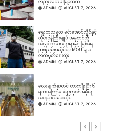
လည်းလိုက်ပါမြင့်တက်
ADMIN
AUGUST 7, 2026
ရွေးတုသမ္မတ မင်းအောင်လှိုင်နှင့်
ထိုင်းဝန်ကြီးချုပ် အနုတင်တို့
အလုပ်သမားရေးရာနှင့် မြစ်ရေ
ညစ်ညမ်းမှုဆိုင်ရာ MOU များ
လက်မှတ်ရေးထိုး
ADMIN
AUGUST 7, 2026
လေးမျက်နှာတွင် တာကျိုးပြီး ၆
ရက်အကြာမှ ရွေးတုစစ်အစိုးရ
အစည်းအဝေးထိုင်
ADMIN
AUGUST 7, 2026
ခြေထောက်ပြတ်၍ပြန်လာသည့်
စစ်သားဟောင်းက ပြည်သူ့စစ်မှု