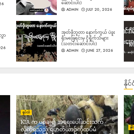
ဆောင်းပါး)
26
ADMIN
JULY 20, 2026
1
အုတ်ဖိုဘူတာ နောက်ကွယ် ပဲခူး
လွှာ
ရိုးမခြေရင်းမှ ငိုရှိုက်သံများ
(သတင်းဆောင်းပါး)
026
ADMIN
JUNE 27, 2026
2
နို
ရုပ်သံ
3
KIA က ပစ်ချ၍ အရေးပေါ်ဆင်းသက်
နိ
လိုက်ရသည့် ရဟတ်ယာဉ်ကိုထပ်မံ