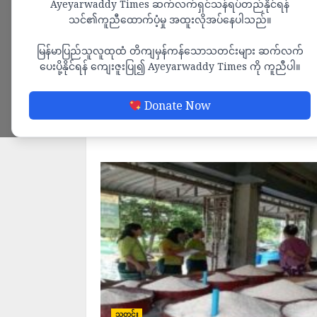
Ayeyarwaddy Times ဆက်လက်ရှင်သန်ရပ်တည်နိုင်ရန်
သင်၏ကူညီထောက်ပံ့မှု အထူးလိုအပ်နေပါသည်။
မြန်မာပြည်သူလူထုထံ တိကျမှန်ကန်သောသတင်းများ ဆက်လက်
ပေးပို့နိုင်ရန် ကျေးဇူးပြု၍ Ayeyarwaddy Times ကို ကူညီပါ။
Donate Now
သတင်း
သတင်း