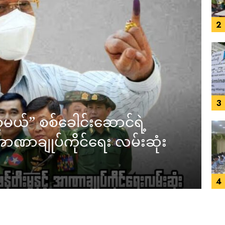
2
3
့မယ်” စစ်ခေါင်းဆောင်ရဲ့
် အာဏာချုပ်ကိုင်ရေး လမ်းဆုံး
4