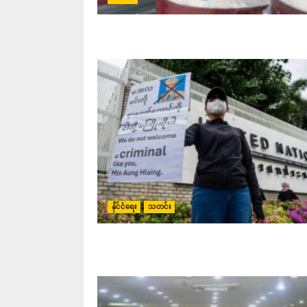
နိုင်ငံရေး
သတင်း