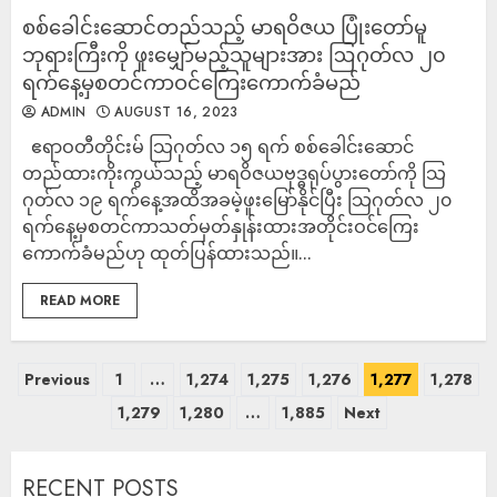
စစ်ခေါင်းဆောင်တည်သည့် မာရဝိဇယ ပြုံးတော်မူ
ဘုရားကြီးကို ဖူးမျှော်မည့်သူများအား ဩဂုတ်လ ၂၀
ရက်နေ့မှစတင်ကာဝင်ကြေးကောက်ခံမည်
ADMIN
AUGUST 16, 2023
ဧရာဝတီတိုင်းမ် သြဂုတ်လ ၁၅ ရက် စစ်ခေါင်းဆောင်
တည်ထားကိုးကွယ်သည့် မာရဝိဇယဗုဒ္ဓရုပ်ပွားတော်ကို သြ
ဂုတ်လ ၁၉ ရက်နေ့အထိအခမဲ့ဖူးမြော်နိုင်ပြီး သြဂုတ်လ ၂၀
ရက်နေ့မှစတင်ကာသတ်မှတ်နှုန်းထားအတိုင်းဝင်ကြေး
ကောက်ခံမည်ဟု ထုတ်ပြန်ထားသည်။...
READ MORE
Previous
1
…
1,274
1,275
1,276
1,277
1,278
1,279
1,280
…
1,885
Next
RECENT POSTS