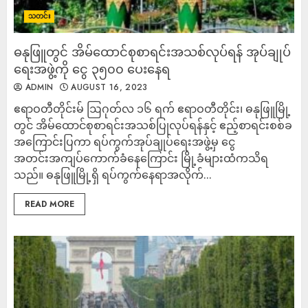
သတင်း
ဓနု​ဖြူတွင် အိမ်ထောင်စုစာရင်းအသစ်လုပ်ရန် အုပ်ချုပ်
ရေးအဖွဲ့ကို ငွေ ၃၅၀၀ ပေးနေရ
ADMIN
AUGUST 16, 2023
ဧရာဝတီတိုင်းမ် ဩဂုတ်လ ၁၆ ရက် ဧရာဝတီတိုင်း၊ ဓနုဖြူမြို့
တွင် အိမ်ထောင်စုစာရင်းအသစ်ပြုလုပ်ရန်နှင့် ဧည့်စာရင်းစစ်ခ
အကြောင်းပြကာ ရပ်ကွက်အုပ်ချုပ်ရေးအဖွဲ့မှ ငွေ
အတင်းအကျပ်ကောက်ခံနေကြောင်း မြို့ခံများထံကသိရ
သည်။ ဓနုဖြူမြို့ရှိ ရပ်ကွက်နေရာအလိုက်...
READ MORE