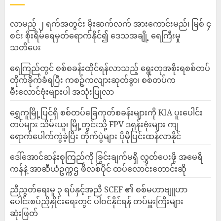
လာမည့် ၂ ရက်အတွင်း မိုးဆက်လက် အားကောင်းမည်၊ မြစ် ၄
စင်း စိုးရိမ်ရေမှတ်ရောက်နိုင်၍ ဒေသအချို့ ရေကြီးမှု
သတိပေး
ရေကြည်တွင် စစ်စခန်းထိုင်ရန်လာသည့် ရွေးတုအစိုးရစစ်တပ်
တိုက်ခိုက်ခံရပြီး ကစဉ့်ကလျားဆုတ်ခွာ၊ စစ်တပ်က
မီးလောင်ဗုံးများပါ အသုံးပြုလာ
‎ရွှေကူမြို့ပြင်ရှိ စစ်တပ်ခြေကုတ်စခန်းများကို KIA ပူးပေါင်း
တပ်များ သိမ်းယူ၊ မြို့တွင်းသို့ FPV ဒရုန်းဗုံးများ ကျ
ရောက်ပေါက်ကွဲခဲ့ပြီး တိုက်ပွဲများ ပိုမိုပြင်းထန်လာနိုင်
ဒေါ်အောင်ဆန်းစုကြည်ကို ခြွင်းချက်မရှိ လွှတ်ပေးဖို့ အမေရိ
ကန်နဲ့ အာဆီယံဥက္ကဌ ဖိလစ်ပိုင် ထပ်လောင်းတောင်းဆို
ညီညွတ်ရေးမူ ၃ ရပ်နှင့်အညီ SCEF ၏ စစ်မဟာဗျူဟာ
ပေါင်းစပ်ညှိနှိုင်းရေးတွင် ပါဝင်နိုင်ရန် တပ်မှူးကြီးများ
ဆုံးဖြတ်