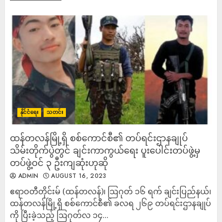
နိုင်ငံရေး
သတင်း
ထန်တလန်မြို့ရှိ စစ်ကောင်စီ၏ တပ်ရင်းဌာနချုပ်
သိမ်းတိုက်ပွဲတွင် ချင်းကာကွယ်ရေး ပူးပေါင်းတပ်ဖွဲ့မှ
တပ်ဖွဲ့ဝင် ၃ ဦးကျဆုံးဟုဆို
ADMIN
AUGUST 16, 2023
ဧရာဝတီတိုင်းမ် (ထန်တလန်)၊ ဩဂုတ် ၁၆ ရက် ချင်းပြည်နယ်၊
ထန်တလန်မြို့ရှိ စစ်ကောင်စီ၏ ခလရ ၂၆၉ တပ်ရင်းဌာနချုပ်
ကို ပြီးခဲ့သည့် ဩဂုတ်လ ၁၄...