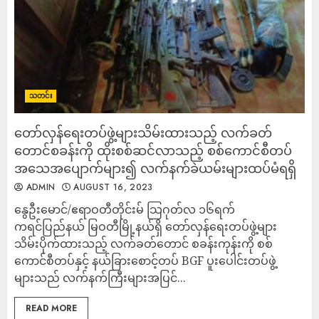
သတင်း
တော်လှန်ရေးတပ်ဖွဲ့များသိမ်းထားသည့် လက်ခတ်
တောင်စခန်းကို ထိုးစစ်ဆင်လာသည့် စစ်ကောင်စီတပ်
အသေအပျောက်များ၍ လက်နက်ခဲယမ်းများထပ်မံရရှိ
ADMIN
AUGUST 16, 2023
နွေဦးမောင်/ဧရာဝတီတိုင်းမ် သြဂုတ်လ ၁၆ရက်
ကရင်ပြည်နယ် မြဝတီမြို့နယ်ရှိ တော်လှန်ရေးတပ်ဖွဲ့များ
သိမ်းပိုက်ထားသည့် လက်ခတ်တောင် စခန်းကုန်းကို စစ်
ကောင်စီတပ်နှင့် နယ်ခြားစောင့်တပ် BGF ပူးပေါင်းတပ်ဖွဲ့
များသည် လက်နက်ကြီးများအပြင်...
READ MORE