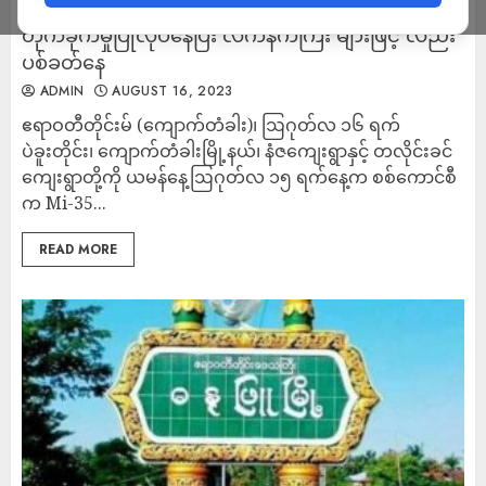
ကျောက်တံခါးမြို့နယ်တွင် စစ်ကောင်စီက လေကြောင်း
တိုက်ခိုက်မှုပြုလုပ်နေပြီး လက်နက်ကြီး များဖြင့် လည်း
ပစ်ခတ်နေ
ADMIN
AUGUST 16, 2023
ဧရာဝတီတိုင်းမ် (ကျောက်တံခါး)၊ ဩဂုတ်လ ၁၆ ရက်
ပဲခူးတိုင်း၊ ကျောက်တံခါးမြို့နယ်၊ နံဇကျေးရွာနှင့် တလိုင်းခင်
ကျေးရွာတို့ကို ယမန်နေ့ဩဂုတ်လ ၁၅ ရက်နေ့က စစ်ကောင်စီ
က Mi-35...
READ MORE