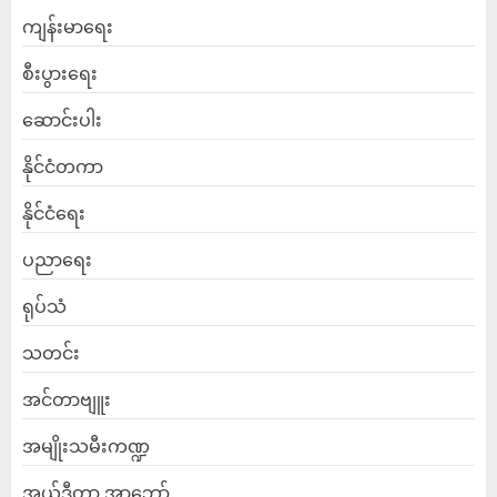
ကျန်းမာရေး
စီးပွားရေး
ဆောင်းပါး
နိုင်ငံတကာ
နိုင်ငံရေး
ပညာရေး
ရုပ်သံ
သတင်း
အင်တာဗျူး
အမျိုးသမီးကဏ္ဍ
အယ်ဒီတာ့ အာဘော်