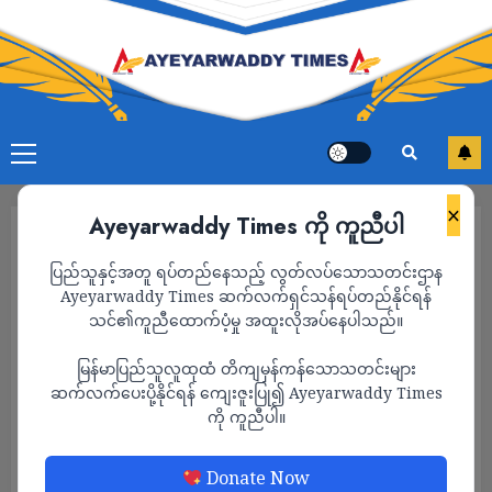
×
Ayeyarwaddy Times ကို ကူညီပါ
ပြည်သူနှင့်အတူ ရပ်တည်နေသည့် လွတ်လပ်သောသတင်းဌာန
Ayeyarwaddy Times ဆက်လက်ရှင်သန်ရပ်တည်နိုင်ရန်
သင်၏ကူညီထောက်ပံ့မှု အထူးလိုအပ်နေပါသည်။
မြန်မာပြည်သူလူထုထံ တိကျမှန်ကန်သောသတင်းများ
ဆက်လက်ပေးပို့နိုင်ရန် ကျေးဇူးပြု၍ Ayeyarwaddy Times
ကို ကူညီပါ။
သတင်း
Donate Now