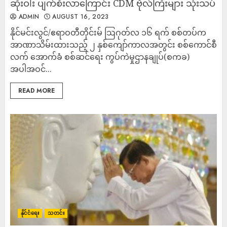
ဆိုးဝါး ပျက်စီးလာကြောင်း CDM ဗိုလ်ကြီးများ သုံးသပ်
ADMIN
AUGUST 16, 2023
နိုင်မင်းလွင်/ဧရာဝတီတိုင်းမ် ဩဂုတ်လ ၁၆ ရက် စစ်တပ်က
အာဏာသိမ်းထားသည့် ၂ နှစ်ကျော်ကာလအတွင်း စစ်ကောင်စီ
လက် အောက်ခံ စစ်ဆင်ရေး ကွပ်ကဲမှုဌာနချုပ်(စကခ)
အပါအဝင်...
READ MORE
နိုင်ငံရေး
သတင်း