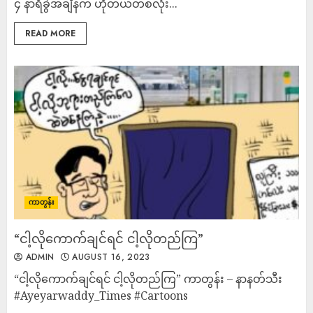
၄ နာရီခွဲအချိန်က ဟိုတယ်တစ်လုံး...
READ MORE
ကာတွန်း
“ငါ့လိုကောက်ချင်ရင် ငါ့လိုတည်ကြ”
ADMIN
AUGUST 16, 2023
“ငါ့လိုကောက်ချင်ရင် ငါ့လိုတည်ကြ” ကာတွန်း – နာနတ်သီး
#Ayeyarwaddy_Times #Cartoons