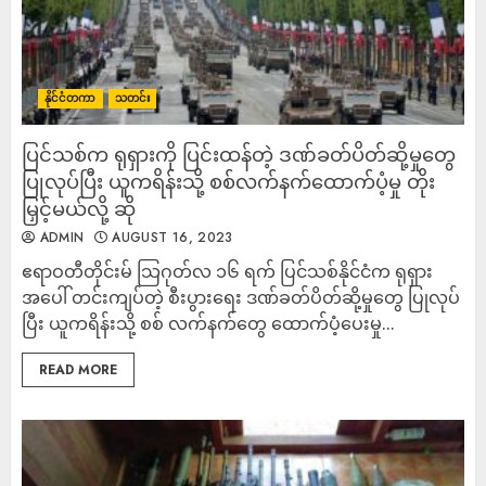
နိုင်ငံတကာ
သတင်း
ပြင်သစ်က ရုရှားကို ပြင်းထန်တဲ့ ဒဏ်ခတ်ပိတ်ဆို့မှုတွေ
ပြုလုပ်ပြီး ယူကရိန်းသို့ စစ်လက်နက်ထောက်ပံ့မှု တိုး
မြှင့်မယ်လို့ ဆို
ADMIN
AUGUST 16, 2023
ဧရာဝတီတိုင်းမ် သြဂုတ်လ ၁၆ ရက် ပြင်သစ်နိုင်ငံက ရုရှား
အပေါ် တင်းကျပ်တဲ့ စီးပွားရေး ဒဏ်ခတ်ပိတ်ဆို့မှုတွေ ပြုလုပ်
ပြီး ယူကရိန်းသို့ စစ် လက်နက်တွေ ထောက်ပံ့ပေးမှု...
READ MORE