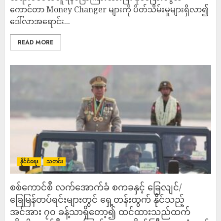
ကောင်တာ Money Changer များကို ပိတ်သိမ်းမှုများရှိလာ၍
ဒေါ်လာအရောင်း...
READ MORE
နိုင်ငံရေး
သတင်း
စစ်ကောင်စီ လက်အောက်ခံ စကခနှင့် ခြေလျင်/
ခြေမြန်တပ်ရင်းများတွင် ရှေ့တန်းထွက် နိုင်သည့်
အင်အား ၇၀ ခန့်သာရှိတော့၍ ထင်ထားသည်ထက်