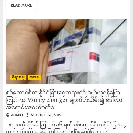
READ MORE
စီးပွားရေး
သတင်း
စစ်ကောင်စီက နိုင်ငံခြားငွေတရားဝင် ဝယ်ယူရန်ပြော
ကြားကာ Money changer များပိတ်သိမ်း၍ ဒေါ်လာ
အရောင်းအဝယ်ခက်ခဲ
ADMIN
AUGUST 16, 2023
ဧရာဝတီတိုင်းမ် ဩဂုတ် ၁၆ ရက် စစ်ကောင်စီက နိုင်ငံခြားငွေ
တရားဝင်ဝယ်ယူရန်ပြောကြားထားပြီး နိုင်ငံခြားငွေလဲ