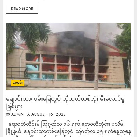
READ MORE
သတင်း
ချောင်းသာကမ်းခြေတွင် ဟိုတယ်တစ်လုံး မီးလောင်မှု
ဖြစ်ပွား
ADMIN
AUGUST 16, 2023
ဧရာဝတီတိုင်းမ် ဩဂုတ်လ ၁၆ ရက် ဧရာ၀တီတိုင်း၊ ပုသိမ်
မြို့နယ်၊ ချောင်းသာကမ်းခြေတွင် သြဂုတ်လ ၁၅ ရက်နေ့ညနေ