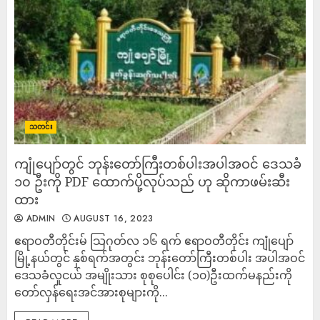
သတင်း
ကျုံပျော်တွင် ဘုန်းတော်ကြီးတစ်ပါးအပါအဝင် ဒေသခံ
၁၀ ဦးကို PDF ထောက်ပို့လုပ်သည် ဟု ဆိုကာဖမ်းဆီး
ထား
ADMIN
AUGUST 16, 2023
ဧရာဝတီတိုင်းမ် သြဂုတ်လ ၁၆ ရက် ဧရာဝတီတိုင်း ကျုံပျော်
မြို့နယ်တွင် နှစ်ရက်အတွင်း ဘုန်းတော်ကြီးတစ်ပါး အပါအဝင်
ဒေသခံလူငယ် အမျိုးသား စုစုပေါင်း (၁၀)ဦးထက်မနည်းကို
တော်လှန်ရေးအင်အားစုများကို...