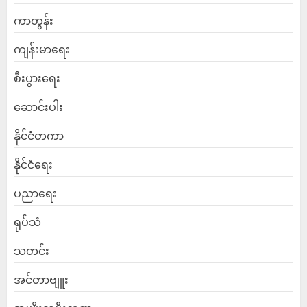
ကာတွန်း
ကျန်းမာရေး
စီးပွားရေး
ဆောင်းပါး
နိုင်ငံတကာ
နိုင်ငံရေး
ပညာရေး
ရုပ်သံ
သတင်း
အင်တာဗျူး