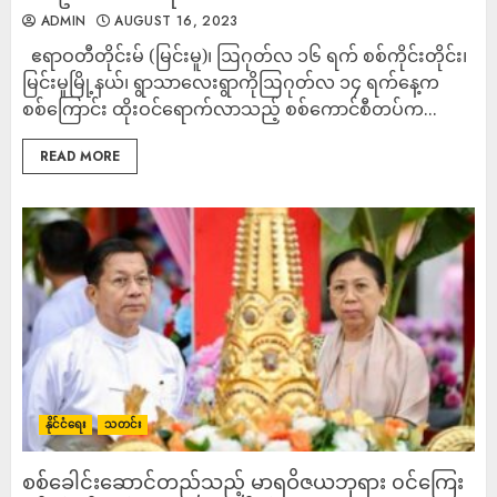
ADMIN
AUGUST 16, 2023
ဧရာဝတီတိုင်းမ် (မြင်းမူ)၊ ဩဂုတ်လ ၁၆ ရက် စစ်ကိုင်းတိုင်း၊
မြင်းမူမြို့နယ်၊ ရွာသာလေးရွာကိုဩဂုတ်လ ၁၄ ရက်နေ့က
စစ်ကြောင်း ထိုးဝင်ရောက်လာသည့် စစ်ကောင်စီတပ်က...
READ MORE
နိုင်ငံရေး
သတင်း
စစ်ခေါင်းဆောင်တည်သည့် မာရဝိဇယဘုရား ၀င်ကြေး