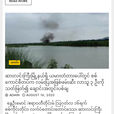
READ MORE
သတင်း
ဆားလင်းကြီးမြို့နယ်ရှိ ယမားတံတားပေါ်တွင် စစ်
ကောင်စီတပ်က လမ်းပြအဖြစ်ဖမ်းဆီး လာသူ ၃ ဦးကို
သတ်ဖြတ်၍ ချောင်းအတွင်းပစ်ချ
ADMIN
AUGUST 16, 2023
နွေဦးမောင် /ဧရာဝတီတိုင်းမ် သြဂုတ်လ ၁၆ရက်
စစ်ကိုင်းတိုင်း၊ လက်ပံတောင်းတောင်ဒေသ၊ ဆားလင်းကြီး