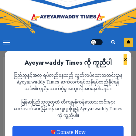
×
Ayeyarwaddy Times ကို ကူညီပါ
ပြည်သူနှင့်အတူ ရပ်တည်နေသည့် လွတ်လပ်သောသတင်းဌာန
Ayeyarwaddy Times ဆက်လက်ရှင်သန်ရပ်တည်နိုင်ရန်
သင်၏ကူညီထောက်ပံ့မှု အထူးလိုအပ်နေပါသည်။
မြန်မာပြည်သူလူထုထံ တိကျမှန်ကန်သောသတင်းများ
ဆက်လက်ပေးပို့နိုင်ရန် ကျေးဇူးပြု၍ Ayeyarwaddy Times
ကို ကူညီပါ။
နိုင်ငံတကာ
သတင်း
Donate Now