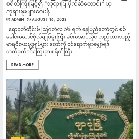
စရိတ်ကြီးမြင့်၍ “ဘုရားပြ ပိုက်ဆံတောင်း” ဟု
ဘုရားဖူးများဝေဖန်
ADMIN
AUGUST 16, 2023
ဧရာ၀တီတိုင်းမ် ဩဂုတ်လ ၁၆ ရက် နေပြည်တော်တွင် စစ်
ခေါင်းဆောင်ဗိုလ်ချုပ်မှူးကြီး မင်းအောင်လှိုင် တည်ထားသည့်
မာရဝိဇယဗုဒ္ဓရုပ်ပွား တော်ကို ၀င်ရောက်ဖူးမျှော်ရန်
သတ်မှတ်၀င်ကြေးမှာ စရိတ်ကြီး...
READ MORE