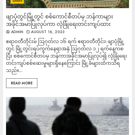
သတင်း
ဖျာပုံတွင်မြို့တွင် စစ်ကောင်စီတပ်မှ ဘန်ကာများ
အခိုင်အမာပြုလုပ်ကာ လုံခြုံရေးတင်းကျပ်ထား
ADMIN
AUGUST 16, 2023
ဧရာဝတီတိုင်းမ် ဩဂုတ်လ ၁၆ ရက် ဧရာဝတီတိုင်း၊ ဖျာပုံမြို့
တွင် မြို့တွင်းရပ်ကွက်နေရာအနှံ သြဂုတ်လ ၁၂ ရက်နေ့ကစ
ပြီး စစ်ကောင်စီတပ်မှ ဘန်ကာအခိုင်အမာပြုလုပ်၍ လုံခြုံရေး
တင်းကျပ်စစ်ဆေးမှုများရှိနေကြောင်း မြို့ခံများထံကသိရ
သည်။...
READ MORE