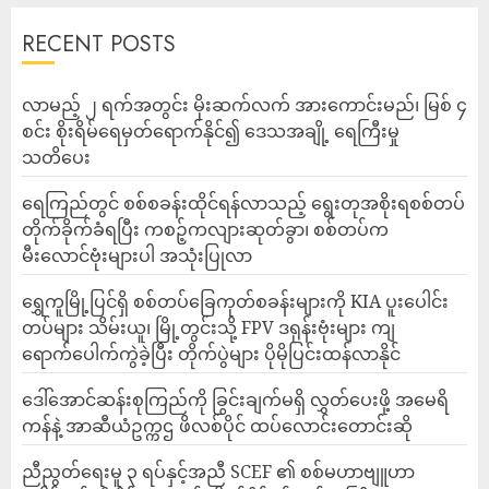
RECENT POSTS
လာမည့် ၂ ရက်အတွင်း မိုးဆက်လက် အားကောင်းမည်၊ မြစ် ၄
စင်း စိုးရိမ်ရေမှတ်ရောက်နိုင်၍ ဒေသအချို့ ရေကြီးမှု
သတိပေး
ရေကြည်တွင် စစ်စခန်းထိုင်ရန်လာသည့် ရွေးတုအစိုးရစစ်တပ်
တိုက်ခိုက်ခံရပြီး ကစဉ့်ကလျားဆုတ်ခွာ၊ စစ်တပ်က
မီးလောင်ဗုံးများပါ အသုံးပြုလာ
‎ရွှေကူမြို့ပြင်ရှိ စစ်တပ်ခြေကုတ်စခန်းများကို KIA ပူးပေါင်း
တပ်များ သိမ်းယူ၊ မြို့တွင်းသို့ FPV ဒရုန်းဗုံးများ ကျ
ရောက်ပေါက်ကွဲခဲ့ပြီး တိုက်ပွဲများ ပိုမိုပြင်းထန်လာနိုင်
ဒေါ်အောင်ဆန်းစုကြည်ကို ခြွင်းချက်မရှိ လွှတ်ပေးဖို့ အမေရိ
ကန်နဲ့ အာဆီယံဥက္ကဌ ဖိလစ်ပိုင် ထပ်လောင်းတောင်းဆို
ညီညွတ်ရေးမူ ၃ ရပ်နှင့်အညီ SCEF ၏ စစ်မဟာဗျူဟာ