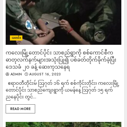
သတင်း
ကလေးမြို့တောင်ပိုင်း သာစည်ရွာကို စစ်ကောင်စီက
ဓာတုလက်နက်များအသုံးပြု၍ ပစ်ခတ်တိုက်ခိုက်ခဲ့ပြီး
ဒေသခံ ၂၀ ခန့် ဆေးကုသနေရ
ADMIN
AUGUST 16, 2023
ဧရာဝတီတိုင်းမ် သြဂုတ် ၁၆ ရက် စစ်ကိုင်းတိုင်း၊ ကလေးမြို့
တောင်ပိုင်း သာစည်ကျေးရွာကို ယမန်နေ့ သြဂုတ် ၁၅ ရက်
ညနေပိုင်း တွင်...
READ MORE