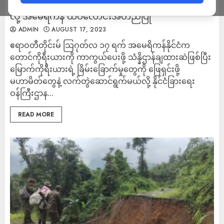
တောင်ကိုရီးယားကို ကာကွယ်ပေးဖို့ သံန္နိဌာန်ချထားဆဲ
လို့ အမေရိကန် ထပ်လောင်းအတည်ပြု
ADMIN
AUGUST 17, 2023
ဧရာဝတီတိုင်းမ် သြဂုတ်လ ၁၇ ရက် အမေရိကန်နိုင်ငံက
တောင်ကိုရီးယားကို ကာကွယ်ပေးဖို့ သံန္နိဌာန်ချထားဆဲဖြစ်ပြီး
မြောက်ကိုရီးယားရဲ့ ခြိမ်းခြောက်မှုတွေကို ဖြေရှင်းဖို့
မဟာမိတ်တွေနဲ့ လက်တွဲဆောင်ရွက်မယ်လို့ နိုင်ငံခြားရေး
ဝန်ကြီးဌာန...
READ MORE