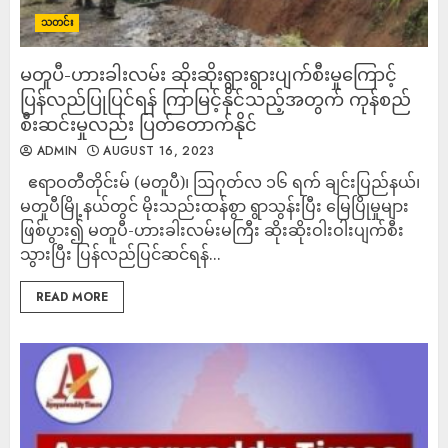
သတင်း
မတူပီ-ဟားခါးလမ်း ဆိုးဆိုးရွားရွားပျက်စီးမှုကြောင့်
ပြန်လည်ပြုပြင်ရန် ကြာမြင့်နိုင်သည့်အတွက် ကုန်စည်
စီးဆင်းမှုလည်း ပြတ်တောက်နိုင်
ADMIN
AUGUST 16, 2023
ဧရာဝတီတိုင်းမ် (မတူပီ)၊ ဩဂုတ်လ ၁၆ ရက် ချင်းပြည်နယ်၊
မတူပီမြို့နယ်တွင် မိုးသည်းထန်စွာ ရွာသွန်းပြီး မြေပြိုမှုများ
ဖြစ်ပွား၍ မတူပီ-ဟားခါးလမ်းမကြီး ဆိုးဆိုးဝါးဝါးပျက်စီး
သွားပြီး ပြန်လည်ပြင်ဆင်ရန်...
READ MORE