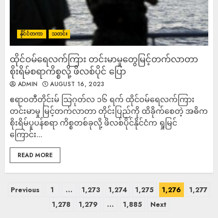
နိုင်ငံတကာ
သတင်း
ထိုင်ဝမ်ရေလက်ကြား တင်းမာမှုတွေမြင့်တက်လာတာ
စိုးရိမ်စရာကိစ္စလို့ ဖိလစ်ပိုင် ပြော
ADMIN
AUGUST 16, 2023
ဧရာဝတီတိုင်းမ် သြဂုတ်လ ၁၆ ရက် ထိုင်ဝမ်ရေလက်ကြား
တင်းမာမှု မြင့်တက်လာတာ တိုင်းပြည်ကို ထိခိုက်စေတဲ့ အဓိက
စိုးရိမ်ပူပန်စရာ ကိစ္စတစ်ခုလို့ ဖိလစ်ပိုင်နိုင်ငံက ရှုမြင်
ကြောင်း...
READ MORE
Previous
1
…
1,273
1,274
1,275
1,276
1,277
1,278
1,279
…
1,885
Next