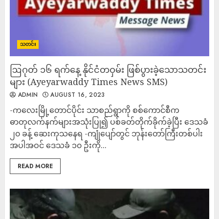
သတင်း
ဩဂုတ် ၁၆ ရက်နေ့ နိုင်ငံတဝှမ်း ဖြစ်ပွားခဲ့သောသတင်း
များ (Ayeyarwaddy Times News SMS)
ADMIN
AUGUST 16, 2023
-ကလေးမြို့တောင်ပိုင်း သာစည်ရွာကို စစ်ကောင်စီက
ဓာတုလက်နက်များအသုံးပြု၍ ပစ်ခတ်တိုက်ခိုက်ခဲ့ပြီး ဒေသခံ
၂၀ ခန့် ဆေးကုသနေရ -ကျုံပျော်တွင် ဘုန်းတော်ကြီးတစ်ပါး
အပါအဝင် ဒေသခံ ၁၀ ဦးကို...
READ MORE