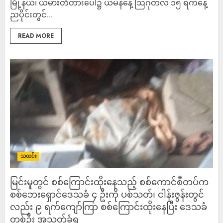
မြို့နယ်၊ ယမားတံတားပေါ်၌ ယမန်နေ့ ဩဂုတ်လ ၁၅ ရက်နေ့
ညပိုင်းတွင်...
READ MORE
သတင်း
မြင်းမူတွင် စစ်ကြောင်းထိုးနေသည့် စစ်ကောင်စီတပ်က
စစ်ဘေးရှောင်ဒေသခံ ၄ ဦးကို ပစ်သတ်၊ ငါန်းဇွန်းတွင်
လည်း ၉ ရက်ကျော်ကြာ စစ်ကြောင်းထိုးနေပြီး ဒေသခံ
တစ်ဦး အသတ်ခံရ