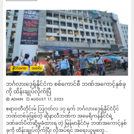
နိုင်ငံတကာ
သတင်း
ဘင်္ဂလားဒေ့ရှ်နိုင်ငံက စစ်ကောင်စီ ဘဏ်အကောင့်နှစ်ခု
ကို ထိန်းချုပ်လိုက်ပြီ
ADMIN
AUGUST 17, 2023
ဧရာဝတီတိုင်းမ် သြဂုတ်လ ၁၇ ရက် ဘင်္ဂလားဒေ့ရှ်နိုင်ငံပိုင်
ဘဏ်တစ်ခုဖြစ်တဲ့ ဆိုနာလီဘဏ်က အမေရိကန်နိုင်ငံရဲ့
ဒဏ်ခတ်ပိတ်ဆို့မှုခံထားရ တဲ့ မြန်မာနိုင်ငံမှ ဘဏ်အကောင့်နှစ်
ခုကို ထိန်းချုပ်လိုက်ပြီး လိုအပ်ရင် အရေးယူမှုတွေ...