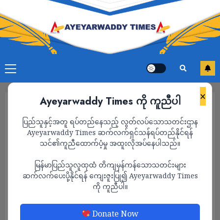
×
Ayeyarwaddy Times ကို ကူညီပါ
ပြည်သူနှင့်အတူ ရပ်တည်နေသည့် လွတ်လပ်သောသတင်းဌာန
Ayeyarwaddy Times ဆက်လက်ရှင်သန်ရပ်တည်နိုင်ရန်
သင်၏ကူညီထောက်ပံ့မှု အထူးလိုအပ်နေပါသည်။
မြန်မာပြည်သူလူထုထံ တိကျမှန်ကန်သောသတင်းများ
ဆက်လက်ပေးပို့နိုင်ရန် ကျေးဇူးပြု၍ Ayeyarwaddy Times
ကို ကူညီပါ။
သတင်း
Donate Now