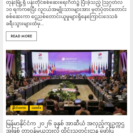
တုန်းမြို့ရှိ ပန်းတိုင်စစ်ဆေးရေးဂိတ်၌ ပြီးခဲ့သည့် သြဂုတ်လ
၁၀ ရက်ကစပြီး လူငယ်အမျိုးသားများအား မှတ်ပုံတင်တောင်း
စစ်ဆေးကာ ငွေညစ်တောင်းယူမှုများရှိနေကြောင်းဒေသခံ
ခရီးသွားများထံမှ...
READ MORE
နိုင်ငံတကာ
သတင်း
မြန်မာနိုင်ငံက ၂၀၂၆ ခုနှစ် အာဆီယံ အလှည့်ကျဥက္ကဌ
အဖြစ် တာဝန်မယူဘူးလို့ ထိုင်းသတင်းဌာန ဖော်ပြ