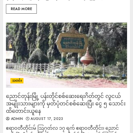
READ MORE
သတင်း
ညောင်တုန်းမြို့ ပန်းတိုင်စစ်ဆေးရေးဂိတ်တွင် လူငယ်
အမျိုးသားများကို မှတ်ပုံတင်စစ်ဆေးပြီး ငွေ ၅ သောင်း
ထိတောင်းယူနေ
ADMIN
AUGUST 17, 2023
ဧရာဝတီတိုင်းမ် ဩဂုတ်လ ၁၇ ရက် ဧရာဝတီတိုင်း၊ ညောင်