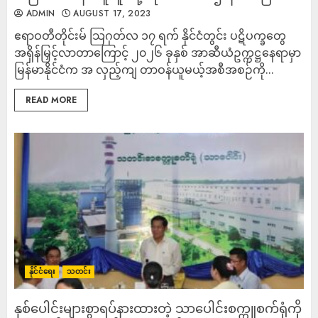
ADMIN
AUGUST 17, 2023
ဧရာဝတီတိုင်းမ် သြဂုတ်လ ၁၇ ရက် နိုင်ငံတွင်း ပဋိပက္ခတွေ
အရှိန်မြှင့်လာတာကြောင့် ၂၀၂၆ ခုနှစ် အာဆီယံဥက္ကဋ္ဌနေရာမှာ
မြန်မာနိုင်ငံက အ လှည့်ကျ တာဝန်ယူမယ့်အစီအစဉ်ကို...
READ MORE
နိုင်ငံရေး
သတင်း
နှစ်ပေါင်းများစွာရပ်နားထားတဲ့ သာပေါင်းစက္ကူစက်ရုံကို