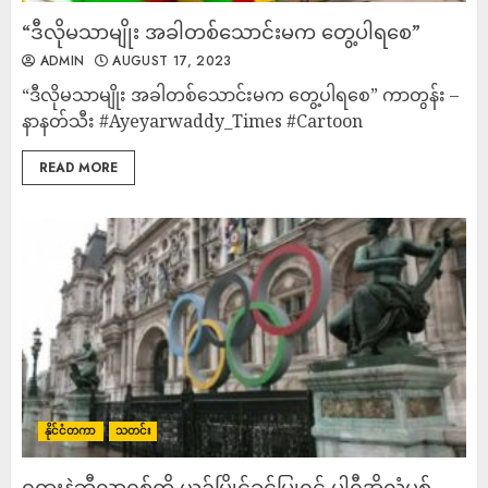
“ဒီလိုမသာမျိုး အခါတစ်သောင်းမက တွေ့ပါရစေ”
ADMIN
AUGUST 17, 2023
“ဒီလိုမသာမျိုး အခါတစ်သောင်းမက တွေ့ပါရစေ” ကာတွန်း –
နာနတ်သီး #Ayeyarwaddy_Times #Cartoon
READ MORE
နိုင်ငံတကာ
သတင်း
ရုရှားနဲ့ဘီလာရုစ်ကို ယှဉ်ပြိုင်ခွင့်ပြုရင် ပါရီအိုလံပစ်