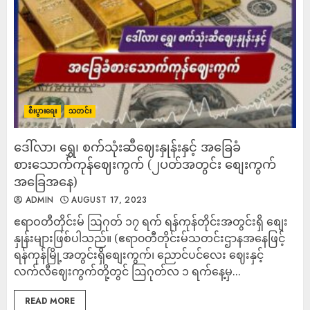
စီးပွားရေး
သတင်း
ဒေါ်လာ၊ ရွှေ၊ စက်သုံးဆီဈေးနှုန်းနှင့် အခြေခံ
စားသောက်ကုန်ဈေးကွက် (၂ပတ်အတွင်း စျေးကွက်
အခြေအနေ)
ADMIN
AUGUST 17, 2023
ဧရာဝတီတိုင်းမ် ဩဂုတ် ၁၇ ရက် ရန်ကုန်တိုင်းအတွင်းရှိ စျေး
နှုန်းများဖြစ်ပါသည်။ (ဧရာ၀တီတိုင်းမ်သတင်းဌာနအနေဖြင့်
ရန်ကုန်မြို့အတွင်းရှိစျေးကွက်၊ ညောင်ပင်လေး ဈေးနှင့်
လက်လီဈေးကွက်တို့တွင် ဩဂုတ်လ ၁ ရက်နေ့မှ...
READ MORE