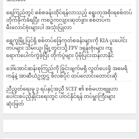
ရေကြည်တွင် စစ်စခန်းထိုင်ရန်လာသည့် ရွေးတုအစိုးရစစ်တပ်
တိုက်ခိုက်ခံရပြီး ကစဉ့်ကလျားဆုတ်ခွာ၊ စစ်တပ်က
မီးလောင်ဗုံးများပါ အသုံးပြုလာ
‎ရွှေကူမြို့ပြင်ရှိ စစ်တပ်ခြေကုတ်စခန်းများကို KIA ပူးပေါင်း
တပ်များ သိမ်းယူ၊ မြို့တွင်းသို့ FPV ဒရုန်းဗုံးများ ကျ
ရောက်ပေါက်ကွဲခဲ့ပြီး တိုက်ပွဲများ ပိုမိုပြင်းထန်လာနိုင်
ဒေါ်အောင်ဆန်းစုကြည်ကို ခြွင်းချက်မရှိ လွှတ်ပေးဖို့ အမေရိ
ကန်နဲ့ အာဆီယံဥက္ကဌ ဖိလစ်ပိုင် ထပ်လောင်းတောင်းဆို
ညီညွတ်ရေးမူ ၃ ရပ်နှင့်အညီ SCEF ၏ စစ်မဟာဗျူဟာ
ပေါင်းစပ်ညှိနှိုင်းရေးတွင် ပါဝင်နိုင်ရန် တပ်မှူးကြီးများ
ဆုံးဖြတ်