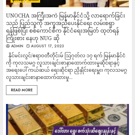
UNOCHA အကြီးအကဲ မြန်မာနိုင်ငံသို့ လာရောက်ခြင်း
သည် ပြည်သူကို အကူအညီပေးနိုင်ရေး လမ်းစရှာ
ရန်ဖြစ်ပြီး စစ်ကောင်စီက နိုင်ငံရေးအမြတ် ထုတ်ရန်
ကြိုးစား နေဟု NUG ဆို
ADMIN
AUGUST 17, 2023
နိုင်မင်းလွင်/ဧရာဝတီတိုင်းမ် ဩဂုတ်လ ၁၇ ရက် မြန်မာနိုင်ငံ
ကို ကုလသမဂ္ဂ လူသားချင်းစာနာထောက်ထားမှုဆိုင်ရာနှင့်
အရေးပေါ် ကယ်ဆယ် ရေးဆိုင်ရာ ညှိနှိုင်းရေးမှူး၊ ကုလသမဂ္ဂ
လူသားချင်းစာနာထောက်ထားမှု...
READ MORE