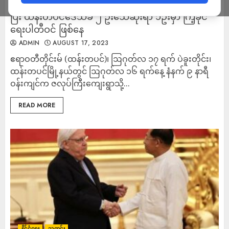
စစ်ကောင်စီကပစ်ခတ်လိုက်သည့် လက်နက်ကြီးထိမှန်
ပြီး ထန်းတပင်ဒေသခံ ၂ ဦးသေဆုံးရာ ၁ဦးမှာ ကြံ့ခိုင်
ရေးပါတီဝင် ဖြစ်နေ
ADMIN
AUGUST 17, 2023
ဧရာဝတီတိုင်းမ် (ထန်းတပင်)၊ ဩဂုတ်လ ၁၇ ရက် ပဲခူးတိုင်း၊
ထန်းတပင်မြို့နယ်တွင် ဩဂုတ်လ ၁၆ ရက်နေ့ နံနက် ၉ နာရီ
ဝန်းကျင်က ဇလုပ်ကြီးကျေးရွာသို့...
READ MORE
နိုင်ငံရေး
သတင်း