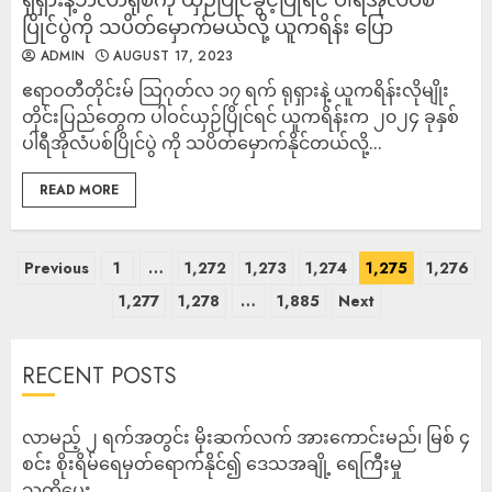
ပြိုင်ပွဲကို သပိတ်မှောက်မယ်လို့ ယူကရိန်း ပြော
ADMIN
AUGUST 17, 2023
ဧရာဝတီတိုင်းမ် သြဂုတ်လ ၁၇ ရက် ရုရှားနဲ့ ယူကရိန်းလိုမျိုး
တိုင်းပြည်တွေက ပါဝင်ယှဉ်ပြိုင်ရင် ယူကရိန်းက ၂၀၂၄ ခုနှစ်
ပါရီအိုလံပစ်ပြိုင်ပွဲ ကို သပိတ်မှောက်နိုင်တယ်လို့...
READ MORE
Previous
1
…
1,272
1,273
1,274
1,275
1,276
1,277
1,278
…
1,885
Next
RECENT POSTS
လာမည့် ၂ ရက်အတွင်း မိုးဆက်လက် အားကောင်းမည်၊ မြစ် ၄
စင်း စိုးရိမ်ရေမှတ်ရောက်နိုင်၍ ဒေသအချို့ ရေကြီးမှု
သတိပေး