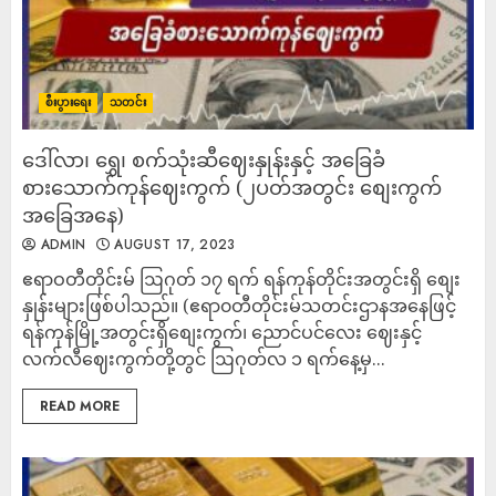
စီးပွားရေး
သတင်း
ဒေါ်လာ၊ ရွှေ၊ စက်သုံးဆီဈေးနှုန်းနှင့် အခြေခံ
စားသောက်ကုန်ဈေးကွက် (၂ပတ်အတွင်း စျေးကွက်
အခြေအနေ)
ADMIN
AUGUST 17, 2023
ဧရာဝတီတိုင်းမ် ဩဂုတ် ၁၇ ရက် ရန်ကုန်တိုင်းအတွင်းရှိ စျေး
နှုန်းများဖြစ်ပါသည်။ (ဧရာ၀တီတိုင်းမ်သတင်းဌာနအနေဖြင့်
ရန်ကုန်မြို့အတွင်းရှိစျေးကွက်၊ ညောင်ပင်လေး ဈေးနှင့်
လက်လီဈေးကွက်တို့တွင် ဩဂုတ်လ ၁ ရက်နေ့မှ...
READ MORE