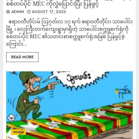
စစ်တပ်ပိုင် MEC ကိုလွှဲပြောင်းပြီး ပြန်ဖွင့်
ADMIN
AUGUST 17, 2023
ဧရာဝတီတိုင်းမ် ဩဂုတ်လ ၁၇ ရက် ဧရာ၀တီတိုင်း၊ သာပေါင်း
မြို့ ၊ လှေကြီးတက်ကျေးရွာမှာရှိတဲ့ သာပေါင်းစက္ကူစက်ရုံကို
စစ်တပ်ပိုင် MEC ၏သတင်းစာစက္ကူစက်ရုံအဖြစ် ပြန်ဖွင့်ခဲ့
ကြောင်း...
READ MORE
ကာတွန်း