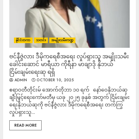
နိုင်ငံတကာ
သတင်း
အမျိုးသမီးကဏ္ဍ
ဗင်နီဇွဲလား ဒီမိုကရေစီအရေး လှုပ်ရှားသူ အမျိုးသမီး
ခေါင်းဆောင် မာရီယာ ကိုရီနာ မာချာဒို နိုဘယ်
ငြိမ်းချမ်းရေးဆု ရရှိ
ADMIN
OCTOBER 10, 2025
ဧရာဝတီတိုင်းမ် အောက်တိုဘာ ၁၀ ရက် နော်ဝေနိုဘယ်ဆု
ချီးမြှင့်ရေးကော်မတီမှ ယခု ၂၀၂၅ ခုနှစ် အတွက် ငြိမ်းချမ်း
ရေးနိုဘယ်ဆုကို ဗင်နီဇွဲလား ဒီမိုကရေစီအရေး တက်ကြွ
လှုပ်ရှားသူ...
READ MORE