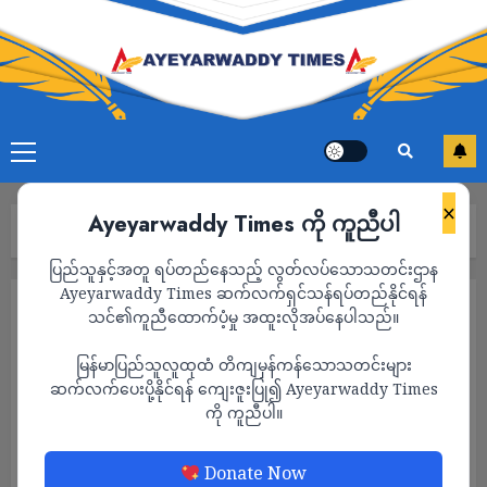
×
Ayeyarwaddy Times ကို ကူညီပါ
Home
အမျိုးသမီးကဏ္ဍ
ပြည်သူနှင့်အတူ ရပ်တည်နေသည့် လွတ်လပ်သောသတင်းဌာန
Ayeyarwaddy Times ဆက်လက်ရှင်သန်ရပ်တည်နိုင်ရန်
အမျိုးသမီးကဏ္ဍ
သင်၏ကူညီထောက်ပံ့မှု အထူးလိုအပ်နေပါသည်။
မြန်မာပြည်သူလူထုထံ တိကျမှန်ကန်သောသတင်းများ
ဆက်လက်ပေးပို့နိုင်ရန် ကျေးဇူးပြု၍ Ayeyarwaddy Times
ကို ကူညီပါ။
Donate Now