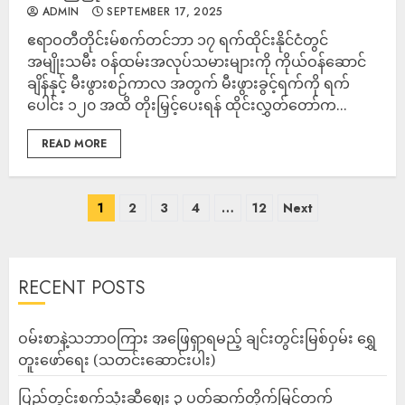
ADMIN
SEPTEMBER 17, 2025
ဧရာဝတီတိုင်းမ်စက်တင်ဘာ ၁၇ ရက်ထိုင်းနိုင်ငံတွင်
အမျိုးသမီး ဝန်ထမ်းအလုပ်သမားများကို ကိုယ်ဝန်ဆောင်
ချိန်နှင့် မီးဖွားစဉ်ကာလ အတွက် မီးဖွားခွင့်ရက်ကို ရက်
ပေါင်း ၁၂၀ အထိ တိုးမြှင့်ပေးရန် ထိုင်းလွှတ်တော်က...
READ MORE
1
2
3
4
…
12
Next
RECENT POSTS
ဝမ်းစာနဲ့သဘာဝကြား အဖြေရှာရမည့် ချင်းတွင်းမြစ်ဝှမ်း ရွှေ
တူးဖော်ရေး (သတင်းဆောင်းပါး)
ပြည်တွင်းစက်သုံးဆီဈေး ၃ ပတ်ဆက်တိုက်မြင့်တက်