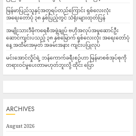
မြန်မာပြည်သူနှင့်အတူရပ်တည်ကြောင်း ရှစ်လေးလုံး
အရေးတော်ပုံ ၃၈ နှစ်ပြည့်တွင် သံရုံးများထုတ်ပြန်
အမျိုးသားဒီမိုကရေစီအဖွဲ့ချုပ် ဗဟိုအလုပ်အမှုဆောင်ဦး
ဆောင်ကျင်းပသည့် ၃၈ နှစ်မြောက် ရှစ်လေးလုံး အရေးတော်ပုံ
နေ့ အထိမ်းအမှတ် အခမ်းအနား ကျင်းပပြုလုပ်
မင်းအောင်လှိုင်ရဲ့ ဘန်ကောက်ခရီးစဉ်ဟာ မြန်မာစစ်အုပ်စုကို
တရားဝင်မှုပေးတာမဟုတ်ဘူးလို့ ထိုင်း ပြော
ARCHIVES
August 2026