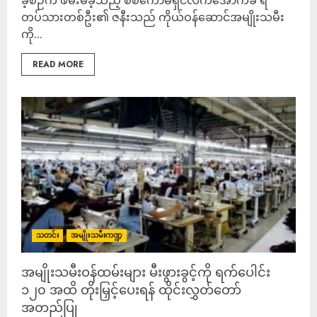
ခဲ့စဉ်က ဖမ်းမိခဲ့သည့် စစ်ကော်မရှင်လက်အောက်ခံ ရဲ
တပ်သားတစ်ဦး၏ ဇနီးသည် ကိုယ်ဝန်ဆောင်အမျိုးသမီး
ကို...
READ MORE
သတင်း
အမျိုးသမီးကဏ္ဍ
အမျိုးသမီးဝန်ထမ်းများ မီးဖွားခွင့်ကို ရက်ပေါင်း
၁၂၀ အထိ တိုးမြှင့်ပေးရန် ထိုင်းလွှတ်တော်
အတည်ပြု