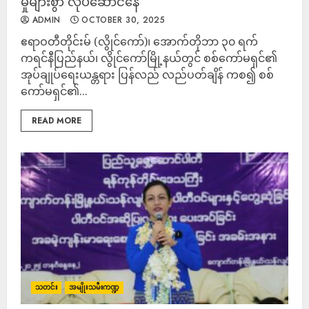
မှုများစွာ လုပ်ဆောင်နေ
ADMIN
OCTOBER 30, 2025
ဧရာဝတီတိုင်းမ် (လွိုင်ကော်)၊ အောက်တိုဘာ ၃၀ ရက်
ကရင်နီပြည်နယ်၊ လွိုင်ကော်မြို့နယ်တွင် စစ်ကော်မရှင်၏
အုပ်ချုပ်ရေးယန္တရား ပြန်လည် လည်ပတ်ချိန် ကစ၍ စစ်
ကော်မရှင်၏...
READ MORE
သတင်း
အမျိုးသမီးကဏ္ဍ