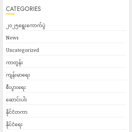
CATEGORIES
၂၀၂၅ရွေးကောက်ပွဲ
News
Uncategorized
ကာတွန်း
ကျန်းမာရေး
စီးပွားရေး
ဆောင်းပါး
နိုင်ငံတကာ
နိုင်ငံရေး