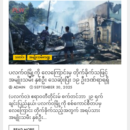
သတင်း
အမျိုးသမီးကဏ္ဍ
ပလက်ဝမြို့ကို လေကြောင်းမှ တိုက်ခိုက်သဖြင့်
အမျိုးသမီး နှစ်ဦး သေဆုံးပြီး ၁၉ ဦးဒဏ်ရာရရှိ
ADMIN
SEPTEMBER 30, 2025
(ပလက်ဝ)၊ ဧရာဝတီတိုင်းမ် စက်တင်ဘာ ၂၉ ရက်
ချင်းပြည်နယ်၊ ပလက်ဝမြို့ကို စစ်ကောင်စီတပ်မှ
လေကြောင်း တိုက်ခိုက်သည့်အတွက် အရပ်သား
အမျိုးသမီး နှစ်ဦး...
READ MORE