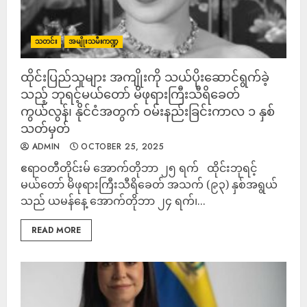
သတင်း
အမျိုးသမီးကဏ္ဍ
ထိုင်းပြည်သူများ အကျိုးကို သယ်ပိုးဆောင်ရွက်ခဲ့
သည့် ဘုရင့်မယ်တော် မိဖုရားကြီးသီရိခေတ်
ကွယ်လွန်၊ နိုင်ငံအတွက် ဝမ်းနည်းခြင်းကာလ ၁ နှစ်
သတ်မှတ်
ADMIN
OCTOBER 25, 2025
ဧရာဝတီတိုင်းမ် အောက်တိုဘာ ၂၅ ရက် ထိုင်းဘုရင့်
မယ်တော် မိဖုရားကြီးသီရိခေတ် အသက် (၉၃) နှစ်အရွယ်
သည် ယမန်နေ့ အောက်တိုဘာ ၂၄ ရက်၊...
READ MORE