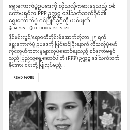
ရွေးကောက်ပွဲဥပဒေကို လိုသလိုကစားနေသည့် စစ်
ကော်မရှင်က PPP ဥက္ကဋ္ဌ ဒေါ်သက်သက်ခိုင်၏
ရွေးကောက်ပွဲ ဝင်ပြိုင်ခွင့်ကို ပယ်ဖျက်
ADMIN
OCTOBER 25, 2025
နိုင်မင်းလွင်/ဧရာဝတီတိုင်းမ်အောက်တိုဘာ ၂၅ ရက်
ရွေးကောက်ပွဲ ဥပဒေကို ပြင်ဆင်ပြီးနောက် လိုသလိုပုံဖော်
ကိုင်တွယ်ကစားမှုများလုပ်ဆောင်နေသည့် စစ်ကော်မရှင်
သည် ပြည်သူ့ရှေ့ဆောင်ပါတီ (PPP) ဥက္ကဋ္ဌ ဒေါ်သက်သက်
ခိုင်အား ၎င်းတို့ ပြုလုပ်မည့်...
READ MORE