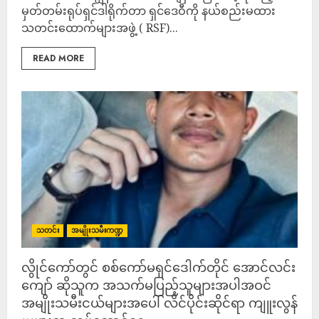
မှတ်တမ်းရုပ်ရှင်ဒါရိုက်တာ ရှင်ဒေဝီကို နယ်စည်းမထား
သတင်းထောက်များအဖွဲ့ ( RSF)...
READ MORE
သတင်း
အမျိုးသမီးကဏ္ဍ
လွိုင်ကော်တွင် စစ်ကော်မရှင်ဒေါက်တိုင် အောင်လင်း
ကျော် ဆိုသူက အသက်မပြည့်သူများအပါအဝင်
အမျိုးသမီးငယ်များအပေါ် လိင်ပိုင်းဆိုင်ရာ ကျူးလွန်