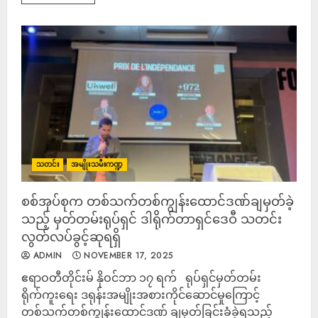
သတင်း
အမျိုးသမီးကဏ္ဍ
စစ်အုပ်စုက တစ်သက်တစ်ကျွန်းထောင်ဒဏ်ချမှတ်ခဲ့
သည့် မှတ်တမ်းရုပ်ရှင် ဒါရိုက်တာရှင်ဒေဝီ သတင်း
လွတ်လပ်ခွင့်ဆုရရှိ
ADMIN
NOVEMBER 17, 2025
ဧရာဝတီတိုင်းမ် နိုဝင်ဘာ ၁၇ ရက် ရုပ်ရှင်မှတ်တမ်း
ရိုက်ကူးရေး ဒရုန်းအမျိုးအစားကိုင်ဆောင်မှုကြောင့်
တစ်သက်တစ်ကျွန်းထောင်ဒဏ် ချမှတ်ခြင်းခံခဲ့ရသည့်