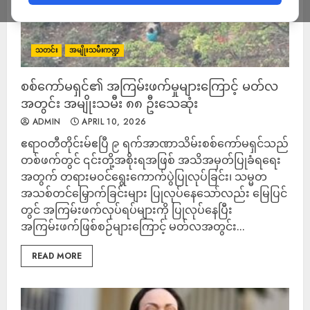
သတင်း
အမျိုးသမီးကဏ္ဍ
စစ်ကော်မရှင်၏ အကြမ်းဖက်မှုများကြောင့် မတ်လ
အတွင်း အမျိုးသမီး ၈၈ ဦးသေဆုံး
ADMIN
APRIL 10, 2026
ဧရာဝတီတိုင်းမ်ဧပြီ ၉ ရက်အာဏာသိမ်းစစ်ကော်မရှင်သည်
တစ်ဖက်တွင် ၎င်းတို့အစိုးရအဖြစ် အသိအမှတ်ပြုခံရရေး
အတွက် တရားမဝင်ရွေးကောက်ပွဲပြုလုပ်ခြင်း၊ သမ္မတ
အသစ်တင်မြှောက်ခြင်းများ ပြုလုပ်နေသော်လည်း မြေပြင်
တွင် အကြမ်းဖက်လုပ်ရပ်များကို ပြုလုပ်နေပြီး
အကြမ်းဖက်ဖြစ်စဉ်များကြောင့် မတ်လအတွင်း...
READ MORE