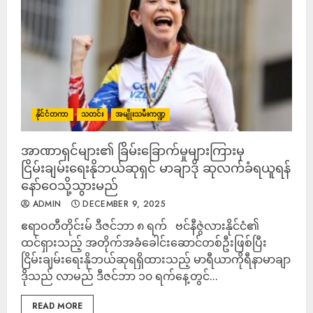
နိုင်ငံတကာ
သတင်း
အမျိုးသမီးကဏ္ဍ
အာဏာရှင်များ၏ ခြိမ်းခြောက်မှုများကြားမှ
ငြိမ်းချမ်းရေးနိုဘယ်ဆုရှင် မာချာဒို ဆုလက်ခံရယူရန်
နော်ဝေသို့သွားမည်
ADMIN
DECEMBER 9, 2025
ဧရာဝတီတိုင်းမ် ဒီဇင်ဘာ ၈ ရက် ဗင်နီဇွဲလားနိုင်ငံ၏
ထင်ရှားသည့် အတိုက်အခံခေါင်းဆောင်တစ်ဦးဖြစ်ပြီး
ငြိမ်းချမ်းရေးနိုဘယ်ဆုရရှိထားသည့် မာရီယာကိုရီနာမာချာ
ဒိုသည် လာမည် ဒီဇင်ဘာ ၁၀ ရက်နေ့တွင်...
READ MORE