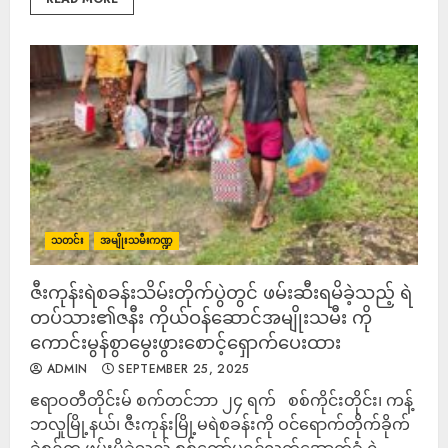
သတင်း
အမျိုးသမီးကဏ္ဍ
ဇီးကုန်းရဲစခန်းသိမ်းတိုက်ပွဲတွင် ဖမ်းဆီးရမိခဲ့သည့် ရဲ
တပ်သား၏ဇနီး ကိုယ်ဝန်ဆောင်အမျိုးသမီး ကို
ကောင်းမွန်စွာမွေးဖွားစောင့်ရှောက်ပေးထား
ADMIN
SEPTEMBER 25, 2025
ဧရာဝတီတိုင်းမ် စက်တင်ဘာ ၂၄ ရက် စစ်ကိုင်းတိုင်း၊ ကန့်
ဘလူမြို့နယ်၊ ဇီးကုန်းမြို့မရဲစခန်းကို ဝင်ရောက်တိုက်ခိုက်