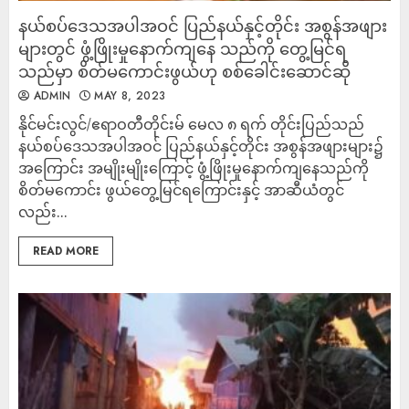
နယ်စပ်ဒေသအပါအဝင် ပြည်နယ်နှင့်တိုင်း အစွန်အဖျား
များတွင် ဖွံ့ဖြိုးမှုနောက်ကျနေ သည်ကို တွေ့မြင်ရ
သည်မှာ စိတ်မကောင်းဖွယ်ဟု စစ်ခေါင်းဆောင်ဆို
ADMIN
MAY 8, 2023
နိုင်မင်းလွင်/ဧရာဝတီတိုင်းမ် မေလ ၈ ရက် တိုင်းပြည်သည်
နယ်စပ်ဒေသအပါအဝင် ပြည်နယ်နှင့်တိုင်း အစွန်အဖျားများ၌
အကြောင်း အမျိုးမျိုးကြောင့် ဖွံ့ဖြိုးမှုနောက်ကျနေသည်ကို
စိတ်မကောင်း ဖွယ်တွေ့မြင်ရကြောင်းနှင့် အာဆီယံတွင်
လည်း...
READ MORE