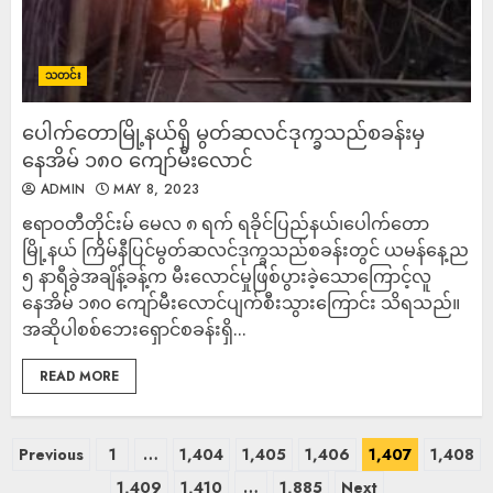
သတင်း
ပေါက်တောမြို့နယ်ရှိ မွတ်ဆလင်ဒုက္ခသည်စခန်းမှ
နေအိမ် ၁၈၀ ကျော်မီးလောင်
ADMIN
MAY 8, 2023
ဧရာဝတီတိုင်းမ် မေလ ၈ ရက် ရခိုင်ပြည်နယ်၊ပေါက်တော
မြို့နယ် ကြိမ်နီပြင်မွတ်ဆလင်ဒုက္ခသည်စခန်းတွင် ယမန်နေ့ည
၅ နာရီခွဲအချိန့်ခန့်က မီးလောင်မှုဖြစ်ပွားခဲ့သောကြောင့်လူ
နေအိမ် ၁၈၀ ကျော်မီးလောင်ပျက်စီးသွားကြောင်း သိရသည်။
အဆိုပါစစ်ဘေးရှောင်စခန်းရှိ...
READ MORE
Previous
1
…
1,404
1,405
1,406
1,407
1,408
1,409
1,410
…
1,885
Next