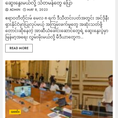
ဆွေးနွေးမယ်လို့ သံတမန်တွေ ပြော
ADMIN
MAY 8, 2023
ဧရာဝတီတိုင်းမ် မေလ ၈ ရက် ဒီသီတင်းပတ်အတွင်း အင်ဒိုနီး
ရှားနိုင်ငံမှာပြုလုပ်မယ့် အကြမ်းဖက်မှုတွေ အဆုံးသတ်ဖို့
တောင်းဆိုနေတဲ့ အာဆီယံခေါင်းဆောင်တွေရဲ့ ဆွေးနွေးပွဲမှာ
မြန်မာ့အရေး လွှမ်းမိုးမယ်လို့ မီဒီယာတွေက...
READ MORE
သတင်း