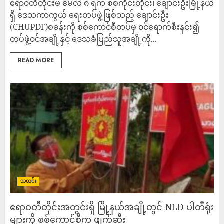
ဧရာ၀တီတိုင်းမ် မေလ ၈ ရက် စစ်ကိုင်းတိုင်း၊ ချောင်းဦးမြို့နယ်
ရှိ ဒေသကာကွယ် ရေးတပ်ဖွဲ့ဖြစ်သည့် ချောင်းဦး
(CHUPDF)စခန်းကို စစ်ကောင်စီတပ်မှ ၀င်ရောက်စီးနင်း၍
တပ်ဖွဲ့၀င်အချို့နှင့် ဒေသခံပြည်သူအချို့ကို...
READ MORE
သတင်း
ဧရာဝတီတိုင်းအတွင်းရှိ မြို့နယ်အချို့တွင် NLD ပါတီရုံး
များကို စစ်ကောင်စီက ဖျက်ဆီး