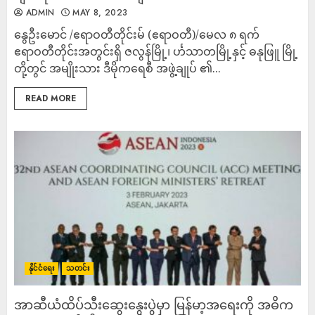
ADMIN
MAY 8, 2023
နွေဦးမောင် /ဧရာဝတီတိုင်းမ် (ဧရာဝတီ)/မေလ ၈ ရက်
ဧရာဝတီတိုင်းအတွင်းရှိ ဇလွန်မြို့၊ င်္ဟသာတမြို့နှင့် ဓနုဖြူ မြို့
တို့တွင် အမျိုးသား ဒီမိုကရေစီ အဖွဲ့ချုပ် ၏...
READ MORE
နိုင်ငံရေး
သတင်း
အာဆီယံထိပ်သီးဆွေးနွေးပွဲမှာ မြန်မာ့အရေးကို အဓိက