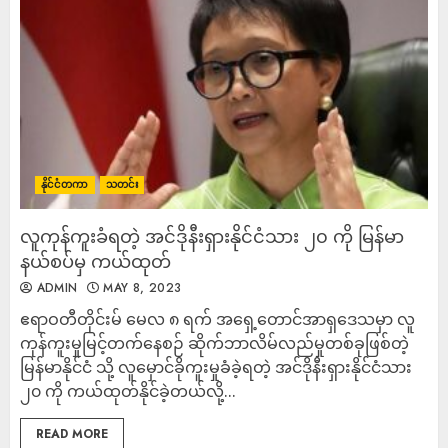
နိုင်ငံတကာ
သတင်း
လူကုန်ကူးခံရတဲ့ အင်ဒိုနီးရှားနိုင်ငံသား ၂၀ ကို မြန်မာ
နယ်စပ်မှ ကယ်ထုတ်
ADMIN
MAY 8, 2023
ဧရာဝတီတိုင်းမ် မေလ ၈ ရက် အရှေ့တောင်အာရှဒေသမှာ လူ
ကုန်ကူးမှုမြင့်တက်နေစဉ် ဆိုက်ဘာလိမ်လည်မှုတစ်ခုဖြစ်တဲ့
မြန်မာနိုင်ငံ သို့ လူမှောင်ခိုကူးမှုခံခဲ့ရတဲ့ အင်ဒိုနီးရှားနိုင်ငံသား
၂၀ ကို ကယ်ထုတ်နိုင်ခဲ့တယ်လို့...
READ MORE