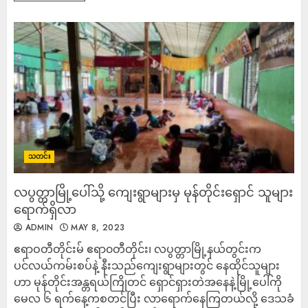
သတင်း
လပွတ္တာမြို့ပေါ်သို့ ကျေးရွာများမှ မုန်တိုင်းရှောင် သူများ
ရောက်ရှိလာ
ADMIN
MAY 8, 2023
ဧရာဝတီတိုင်းမ် ဧရာ၀တီတိုင်း၊ လပွတ္တာမြို့နယ်တွင်းက
ပင်လယ်ကမ်း​စပ်နဲ့ နီးသည်ကျေးရွာများတွင် နေထိုင်သူများ
ဟာ မုန်တိုင်းအန္တရယ်ကြိုတင် ရှောင်ရှားတဲအနေနဲ့မြို့ပေါ်ကို
မေလ ၆ ရက်နေ့ကစတင်ပြီး လာရောက်နေကြတယ်လို့ ဒေသခံ