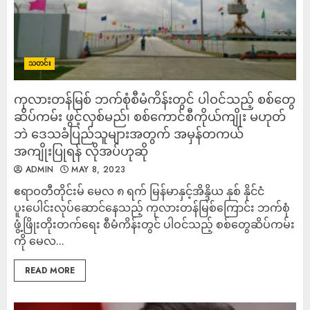
သတင်း
ကုလားတန်မြစ် ဘက်စုံစီမံကိန်းတွင် ပါဝင်သည့် စစ်တွေ
ဆိပ်ကမ်း ဖွင့်လှစ်မည်၊ စစ်ကောင်စီကိုယ်ကျိုး မဟုတ်
ဘဲ ဒေသခံပြည်သူများအတွက် အမှန်တကယ်
အကျိုးပြုရန် လိုအပ်ဟုဆို
ADMIN
MAY 8, 2023
ဧရာဝတီတိုင်းမ် မေလ ၈ ရက် မြန်မာနှင့်အိန္ဒိယ နှစ် နိုင်ငံ
ပူးပေါင်းလုပ်ဆောင်နေသည့် ကုလားတန်မြစ်ကြောင်း ဘက်စုံ
ဖွံ့ဖြိုးတိုးတက်ရေး စီမံကိန်းတွင် ပါဝင်သည့် စစ်တွေဆိပ်ကမ်း
ကို မေလ...
READ MORE