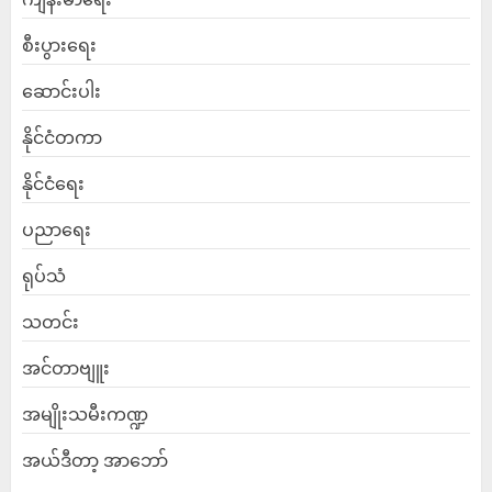
စီးပွားရေး
ဆောင်းပါး
နိုင်ငံတကာ
နိုင်ငံရေး
ပညာရေး
ရုပ်သံ
သတင်း
အင်တာဗျူး
အမျိုးသမီးကဏ္ဍ
အယ်ဒီတာ့ အာဘော်