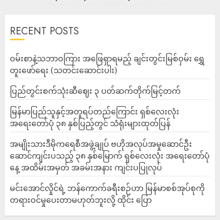
RECENT POSTS
ဝမ်းစာနဲ့သဘာဝကြား အဖြေရှာရမည့် ချင်းတွင်းမြစ်ဝှမ်း ရွှေ
တူးဖော်ရေး (သတင်းဆောင်းပါး)
ပြည်တွင်းစက်သုံးဆီဈေး ၃ ပတ်ဆက်တိုက်မြင့်တက်
မြန်မာပြည်သူနှင့်အတူရပ်တည်ကြောင်း ရှစ်လေးလုံး
အရေးတော်ပုံ ၃၈ နှစ်ပြည့်တွင် သံရုံးများထုတ်ပြန်
အမျိုးသားဒီမိုကရေစီအဖွဲ့ချုပ် ဗဟိုအလုပ်အမှုဆောင်ဦး
ဆောင်ကျင်းပသည့် ၃၈ နှစ်မြောက် ရှစ်လေးလုံး အရေးတော်ပုံ
နေ့ အထိမ်းအမှတ် အခမ်းအနား ကျင်းပပြုလုပ်
မင်းအောင်လှိုင်ရဲ့ ဘန်ကောက်ခရီးစဉ်ဟာ မြန်မာစစ်အုပ်စုကို
တရားဝင်မှုပေးတာမဟုတ်ဘူးလို့ ထိုင်း ပြော