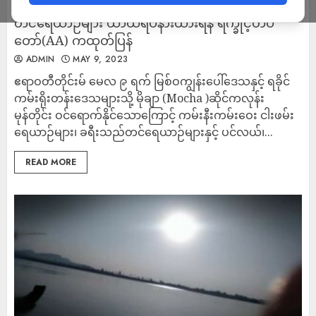
Mocha မုန်တိုင်းကြောင့် ရေလုပ်သားများနှင့် ခရီးသည်
တင်ရေယာဉ်များ ယာယီရပ်နားထားရန် ရက္ခိုင့်တပ်
တော်(AA) ကထုတ်ပြန်
ADMIN
MAY 9, 2023
ဧရာဝတီတိုင်းမ် မေလ ၉ ရက် မြစ်ဝကျွန်းပေါ်ဒေသနှင့် ရခိုင်
ကမ်းရိုးတန်းဒေသများသို့ မိုချာ (Mocha )ဆိုင်ကလုန်း
မုန်တိုင်း ဝင်ရောက်နိုင်သောကြောင့် ကမ်းနီးကမ်းဝေး ငါးဖမ်း
ရေယာဉ်များ၊ ခရီးသည်တင်ရေယာဉ်များနှင့် ပင်လယ်၊...
READ MORE