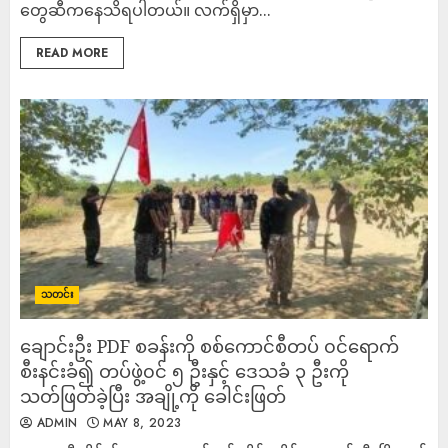
တွေဆီကနေသိရပါတယ်။ လက်ရှိမှာ...
READ MORE
သတင်း
ချောင်းဦး PDF စခန်းကို စစ်ကောင်စီတပ် ၀င်ရောက်
စီးနင်းခံ၍ တပ်ဖွဲ့၀င် ၅ ဦးနှင့် ဒေသခံ ၃ ဦးကို
သတ်ဖြတ်ခဲ့ပြီး အချို့ကို ခေါင်းဖြတ်
ADMIN
MAY 8, 2023