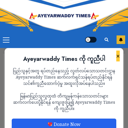
×
Ayeyarwaddy Times ကို ကူညီပါ
ပြည်သူနှင့်အတူ ရပ်တည်နေသည့် လွတ်လပ်သောသတင်းဌာန
Ayeyarwaddy Times ဆက်လက်ရှင်သန်ရပ်တည်နိုင်ရန်
သင်၏ကူညီထောက်ပံ့မှု အထူးလိုအပ်နေပါသည်။
မြန်မာပြည်သူလူထုထံ တိကျမှန်ကန်သောသတင်းများ
ဆက်လက်ပေးပို့နိုင်ရန် ကျေးဇူးပြု၍ Ayeyarwaddy Times
ကို ကူညီပါ။
သတင်း
Donate Now