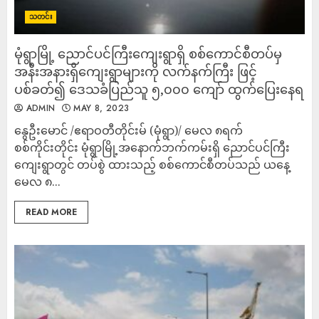
သတင်း
မုံရွာမြို့ ညောင်ပင်ကြီးကျေးရွာရှိ စစ်ကောင်စီတပ်မှ
အနီးအနားရှိကျေးရွာများကို လက်နက်ကြီး ဖြင့်
ပစ်ခတ်၍ ဒေသခံပြည်သူ ၅,၀၀၀ ကျော် ထွက်ပြေးနေရ
ADMIN
MAY 8, 2023
နွေဦးမောင် /ဧရာဝတီတိုင်းမ် (မုံရွာ)/ မေလ ၈ရက်
စစ်ကိုင်းတိုင်း မုံရွာမြို့အနောက်ဘက်ကမ်းရှိ ညောင်ပင်ကြီး
ကျေးရွာတွင် တပ်စွဲ ထားသည့် စစ်ကောင်စီတပ်သည် ယနေ့
မေလ ၈...
READ MORE