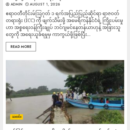
ADMIN
AUGUST 1, 2026
ဧရာဝတီတိုင်းမ်ဩဂုတ် ၁ ရက်အပြည်ပြည်ဆိုင်ရာ ရာဇဝတ်
တရားရုံး (ICC) ကို ဖျက်သိမ်းဖို့ အမေရိကန်နိုင်ငံရဲ့ ကြိုးပမ်းမှု
ဟာ အစ္စရေးဝန်ကြီးချုပ် ဘင်ဂျမင်နေတန်ယာဟုနဲ့ အခြားသူ
တွေကို အရေးယူခံရမှုမှ ကာကွယ်ဖို့ဖြစ်ပြီး...
READ MORE
သတင်း