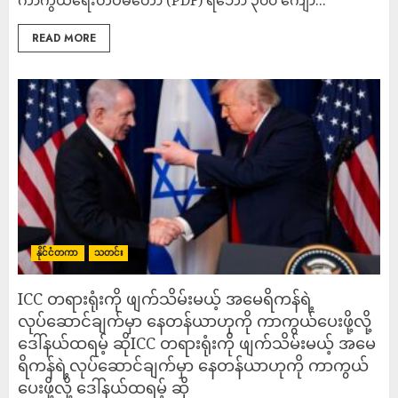
ကာကွယ်ရေးတပ်မတော် (PDF) ရဲဘော် ၃၀၀ ကျော်...
READ MORE
နိုင်ငံတကာ
သတင်း
ICC တရားရုံးကို ဖျက်သိမ်းမယ့် အမေရိကန်ရဲ့
လုပ်ဆောင်ချက်မှာ နေတန်ယာဟုကို ကာကွယ်ပေးဖို့လို့
ဒေါ်နယ်ထရမ့် ဆိုICC တရားရုံးကို ဖျက်သိမ်းမယ့် အမေ
ရိကန်ရဲ့လုပ်ဆောင်ချက်မှာ နေတန်ယာဟုကို ကာကွယ်
ပေးဖို့လို့ ဒေါ်နယ်ထရမ့် ဆို