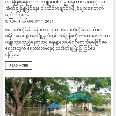
ငဝန်မြစ်ရေကာတာကျိုးပေါက်မှု ရေတားလမ်းနှင့် သဲ
အိတ်ချပြုပြင်နေ၊ ငါးသိုင်းချောင်းမြို့ခံများရေတက်
မည်ကိုစိုးရိမ်
ADMIN
AUGUST 1, 2026
ဧရာဝတီတိုင်းမ် ဩဂုတ် ၁ ရက် ဧရာဝတီတိုင်း၊ ဟင်္သာတ
ခရိုင်၊ လေးမျက်နှာမြို့နယ်တွင် ငဝန်မြစ်ကို ကာထားသော တာ
ကျိုးသွားသည့်နေရာတွင် ရေများထပ်မံဝင်ရောက်မှုမဖြစ်စေ
ရေးအတွက် ရေတားလမ်းနှင့် သဲအိတ်ချပြီးပြုပြင်နေ
ကြောင်း...
READ MORE