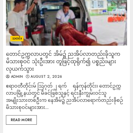
သတင်း
တောင်ဥက္ကလာပတွင် အိမ်၌ ညအိပ်လာတည်းခိုသူက
မိသားစုဝင် သုံးဦးအား တူဖြင့်ထုရိုက်၍ ပစ္စည်းများ
လုယက်သွား
ADMIN
AUGUST 2, 2026
ဧရာဝတီတိုင်းမ် ဩဂုတ် ၂ ရက် ရန်ကုန်တိုင်း၊ တောင်ဥက္က
လာပမြို့နယ်တွင် မိခင်ဖြစ်သူနှင့် ရင်းနှီးကျွမ်းဝင်သူ
အမျိုးသားတစ်ဦးက နေအိမ်၌ ညအိပ်လာရောက်တည်းခိုစဉ်
မိသားစုဝင်များအား...
READ MORE