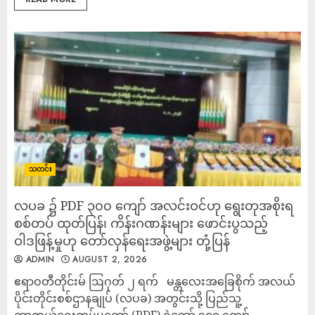
သတင်း
လပခ ၌ PDF ၃၀၀ ကျော် အလင်းဝင်ဟု ရွေးတုအစိုးရ
စစ်တပ် ထုတ်ပြန်၊ ကိန်းဂဏန်းများ ဖောင်းပွသည့်
ဝါဒဖြန့်မှုဟု တော်လှန်ရေးအဖွဲ့များ တုံ့ပြန်
ADMIN
AUGUST 2, 2026
ဧရာဝတီတိုင်းမ် ဩဂုတ် ၂ ရက် မန္တလေးအခြေစိုက် အလယ်
ပိုင်းတိုင်းစစ်ဌာနချုပ် (လပခ) အတွင်းသို့ ပြည်သူ့