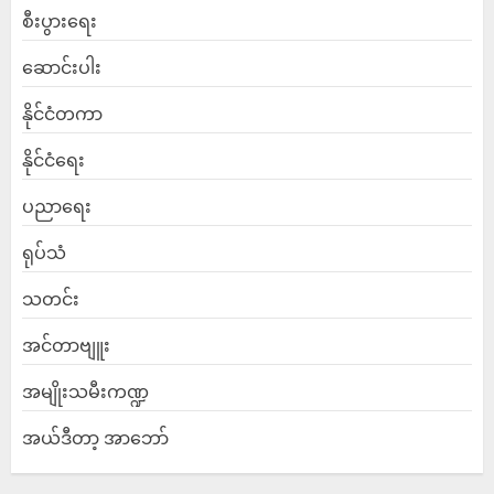
စီးပွားရေး
ဆောင်းပါး
နိုင်ငံတကာ
နိုင်ငံရေး
ပညာရေး
ရုပ်သံ
သတင်း
အင်တာဗျူး
အမျိုးသမီးကဏ္ဍ
အယ်ဒီတာ့ အာဘော်