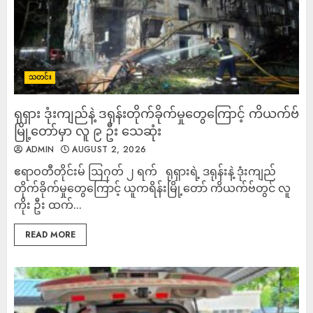
သတင်း
ရုရှား ဒုံးကျည်နဲ့ ဒရုန်းတိုက်ခိုက်မှုတွေကြောင့် ကိယက်ဗ်
မြို့တော်မှာ လူ ၉ ဦး သေဆုံး
ADMIN
AUGUST 2, 2026
ဧရာဝတီတိုင်းမ် ဩဂုတ် ၂ ရက် ရုရှားရဲ့ ဒရုန်းနဲ့ ဒုံးကျည်
တိုက်ခိုက်မှုတွေကြောင့် ယူကရိန်းမြို့တော် ကိယက်ဗ်တွင် လူ
ကိုး ဦး ထက်...
READ MORE