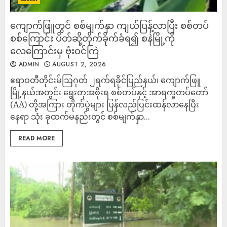
ကျောက်ဖြူတွင် စစ်မျက်နှာ ကျယ်ပြန့်လာပြီး စစ်တပ်
စစ်ကြောင်း ပိတ်ဆို့တိုက်ခိုက်ခံရ၍ စနဲမြို့ကို
လေကြောင်းမှ ဗုံးဝင်ကြဲ
ADMIN
AUGUST 2, 2026
‎ဧရာဝတီတိုင်းမ်‎ဩဂုတ် ၂ရက်‎ရခိုင်ပြည်နယ်၊ ကျောက်ဖြူ
မြို့နယ်အတွင်း ရွေးတုအစိုးရ စစ်တပ်နှင့် အာရက္ခတပ်တော်
(AA) တို့အကြား တိုက်ပွဲများ ပြန်လည်ပြင်းထန်လာနေပြီး
နေရာ သုံး ခုထက်မနည်းတွင် စစ်မျက်နှာ...
READ MORE