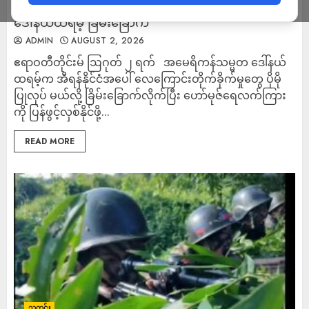
အီရန်အပေါ် နောက်ထပ် တိုက်ခိုက်မှုတွေ ပြုလုပ်မယ်လို့
ဒေါ်နယ်ထရမ့် ခြိမ်းခြောက်
ADMIN
AUGUST 2, 2026
ဧရာဝတီတိုင်းမ် ဩဂုတ် ၂ ရက် အမေရိကန်သမ္မတ ဒေါ်နယ်
ထရမ့်က အီရန်နိုင်ငံအပေါ် လေကြောင်းတိုက်ခိုက်မှုတွေ ပိုမို
ပြုလုပ် မယ်လို့ ခြိမ်းခြောက်လိုက်ပြီး ဟော်မုဇ်ရေလက်ကြား
ကို ပြန်ဖွင့်လှစ်နိုင်ဖို့...
READ MORE
သတင်း