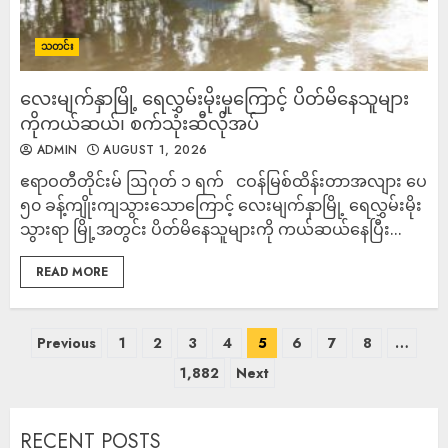
သတင်း
လေးမျက်နှာမြို့ ရေလွှမ်းမိုးမှုကြောင့် ပိတ်မိနေသူများ
ကိုကယ်ဆယ်၊ စက်သုံးဆီလိုအပ်
ADMIN
AUGUST 1, 2026
ဧရာဝတီတိုင်းမ် ဩဂုတ် ၁ ရက် ငဝန်မြစ်ထိန်းတာအလျား ပေ
၅၀ ခန့်ကျိုးကျသွားသောကြောင့် လေးမျက်နှာမြို့ ရေလွှမ်းမိုး
သွားရာ မြို့အတွင်း ပိတ်မိနေသူများကို ကယ်ဆယ်နေပြီး...
READ MORE
Previous
1
2
3
4
5
6
7
8
…
1,882
Next
RECENT POSTS