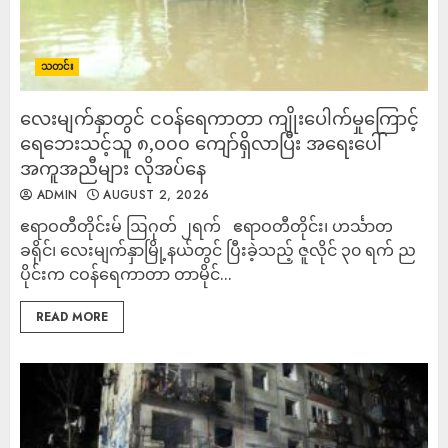
သတင်း
လေးမျက်နှာတွင် ငဝန်ရေကာတာ ကျိုးပေါက်မှုကြောင့်
ရေဘေးသင့်သူ ၈,၀၀၀ ကျော်ရှိလာပြီး အရေးပေါ်
အကူအညီများ လိုအပ်နေ
ADMIN
AUGUST 2, 2026
‎ဧရာဝတီတိုင်းမ် ‎ဩဂုတ် ၂ရက် ဧရာဝတီတိုင်း၊ ဟင်္သာတ
ခရိုင်၊ လေးမျက်နှာမြို့နယ်တွင် ပြီးခဲ့သည့် ဇူလိုင် ၃၀ ရက် ည
ပိုင်းက ငဝန်ရေကာတာ တာမိုင်...
READ MORE