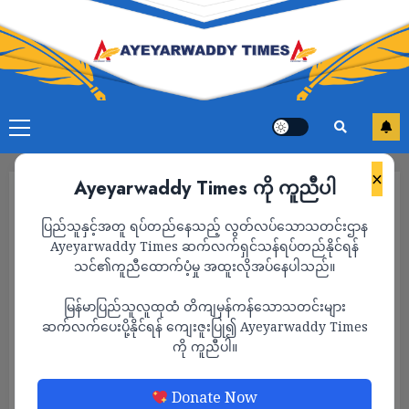
×
Ayeyarwaddy Times ကို ကူညီပါ
ပြည်သူနှင့်အတူ ရပ်တည်နေသည့် လွတ်လပ်သောသတင်းဌာန
Ayeyarwaddy Times ဆက်လက်ရှင်သန်ရပ်တည်နိုင်ရန်
သင်၏ကူညီထောက်ပံ့မှု အထူးလိုအပ်နေပါသည်။
မြန်မာပြည်သူလူထုထံ တိကျမှန်ကန်သောသတင်းများ
ဆက်လက်ပေးပို့နိုင်ရန် ကျေးဇူးပြု၍ Ayeyarwaddy Times
ကို ကူညီပါ။
နိုင်ငံတကာ
သတင်း
Donate Now