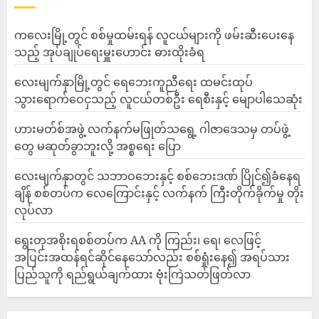
ကလေးမြို့တွင် စစ်မှုထမ်းရန် လူငယ်များကို ဖမ်းဆီးပေးနေ
သည့် အုပ်ချုပ်ရေးမှူးဟောင်း ဓားထိုးခံရ
လေးမျက်နှာမြို့တွင် ရေဘေးကူညီရေး ထမင်းထုပ်
သွားရောက်ဝေငှသည့် လူငယ်တစ်ဦး ရေစီးနှင့် မျောပါသေဆုံး
ဟားမတ်စ်အဖွဲ့ လက်နက်မဖြုတ်သရွေ့ ဂါဇာဒေသမှ တပ်ဖွဲ့
တွေ မဆုတ်ခွာဘူးလို့ အစ္စရေး ပြော
‎လေးမျက်နှာတွင် သဘာဝဘေးနှင့် စစ်ဘေးဒဏ် ပြိုင်၍ခံနေရ
ချိန် စစ်တပ်က လေကြောင်းနှင့် လက်နက် ကြီးတိုက်ခိုက်မှု တိုး
လုပ်လာ
ရွေးတုအစိုးရစစ်တပ်က AA ကို ကြည်း၊ ရေ၊ လေဖြင့်
အပြင်းအထန်ရင်ဆိုင်နေသော်လည်း စစ်ရှုံးနေ၍ အရပ်သား
ပြည်သူကို ရည်ရွယ်ချက်ထား ဗုံးကြဲသတ်ဖြတ်လာ