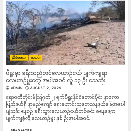
နိုင်ငံတကာ
သတင်း
ပီရူးမှာ ခရီးသည်တင်လေယာဉ်ငယ် ပျက်ကျရာ
လေယာဉ်မှူးတွေ အပါအဝင် လူ ၁၃ ဦး သေဆုံး
ADMIN
AUGUST 2, 2026
ဧရာဝတီတိုင်းမ်ဩဂုတ် ၂ ရက်ပီရူးနိုင်ငံတောင်ပိုင်း နာဇကာ
ပြည်နယ်ရှိ နာမည်ကျော် ရှေးဟောင်းသုတေသနနယ်မြေအပေါ်
ပျံသန်း နေစဉ် ခရီးသွားလေယာဉ်ငယ်တစ်စင်း စနေနေ့က
ပျက်ကျခဲ့လို့ လေယာဉ်မှူး နှစ် ဦးအပါအဝင်...
READ MORE