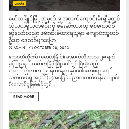
သတင်း
မော်လမြိုင်မြို့ အမှတ် ၉ အထက်ကျောင်းမီးရှို့မှုတွင်
သံသယရှိသူတစ်ဦးကို ဖမ်းဆီးထားဟု စစ်ကောင်စီ
ဆိုသော်လည်း ဖမ်းဆီးခံထားရသူမှာ ကျောင်းသူတစ်
ဦးဟု ဒေသခံများပြော
ADMIN
OCTOBER 28, 2023
ဧရာဝတီတိုင်းမ် (မော်လမြိုင်)၊ အောက်တိုဘာလ ၂၈ ရက်
မွန်ပြည်နယ်၊ မော်လမြိုင်မြို့ပေါ်တွင် ပြီးခဲ့သည့်
အောက်တိုဘာလ ၂၅ ရက်နေ့က နှစ်ပေါင်းတစ်ရာကျော်
သက်တမ်းရှိ အမှတ်(၉)အခြေခံပညာအထက်တန်းကျောင်း
မီးလောင်မှုဖြစ်စဉ်တွင်...
READ MORE