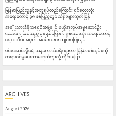
မြန်မာပြည်သူနှင့်အတူရပ်တည်ကြောင်း ရှစ်လေးလုံး
အရေးတော်ပုံ ၃၈ နှစ်ပြည့်တွင် သံရုံးများထုတ်ပြန်
အမျိုးသားဒီမိုကရေစီအဖွဲ့ချုပ် ဗဟိုအလုပ်အမှုဆောင်ဦး
ဆောင်ကျင်းပသည့် ၃၈ နှစ်မြောက် ရှစ်လေးလုံး အရေးတော်ပုံ
နေ့ အထိမ်းအမှတ် အခမ်းအနား ကျင်းပပြုလုပ်
မင်းအောင်လှိုင်ရဲ့ ဘန်ကောက်ခရီးစဉ်ဟာ မြန်မာစစ်အုပ်စုကို
တရားဝင်မှုပေးတာမဟုတ်ဘူးလို့ ထိုင်း ပြော
ARCHIVES
August 2026