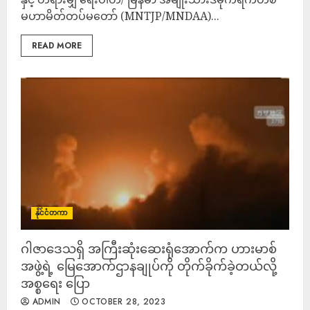
မဟာမိတ်တပ်မတော် (MNTJP/MNDAA)...
READ MORE
နိုင်ငံတကာ
ဂါဇာဒေသရှိ အကြီးဆုံးဆေးရုံအောက်က ဟားမာစ်
အဖွဲ့ရဲ့ မြေအောက်ဌာနချုပ်ကို တိုက်ခိုက်ခဲ့တယ်လို့
အစ္စရေး ပြော
ADMIN
OCTOBER 28, 2023