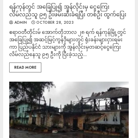
ရန်ကုန်တွင် အခြေပြု၍ အွန်လိုင်းမှ ငွေကြေး
လိမ်လည်သူ ၉၅ ဦးဖမ်းဆီးခံရပြီး တစ်ဦး ထွက်ပြေး
ADMIN
OCTOBER 28, 2023
ဧရာဝတီတိုင်းမ် အောက်တိုဘာလ ၂၈ ရက် ရန်ကုန်မြို့တွင်
အခြေပြု၍ အဆင့်မြင့်ကွန်ဒိုများတွင် ရုံးခန်းများငှားရမ်း
ကာ ပြည်ပနိုင်ငံ သားများကို အွန်လိုင်းမှတဆင့်ငွေကြေး
လိမ်လည်နေသူ ၉၅ ဦးကို ပြီးခဲ့သည့်...
READ MORE