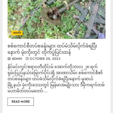
သတင်း
စစ်ကောင်စီတပ်စခန်းများ ထပ်မံသိမ်းပိုက်ခံရပြီး
နောက် မုံးကိုးတွင် တိုက်ပွဲပြင်းထန်
ADMIN
OCTOBER 28, 2023
နိုင်မင်းလွင်/ဧရာဝတီတိုင်းမ် အောက်တိုဘာလ ၂၈ ရက်
ရှမ်းပြည်နယ်(မြောက်ပိုင်း)ရှိ အာဏာသိမ်း စစ်ကောင်စီ၏
တပ်စခန်းများ ထပ်မံသိမ်းပိုက်ခံရပြီးနောက် မူဆယ်
မြို့နယ်၊ မုံးကိုးဒေသတွင် မြန်မာအမျိုးသား ဒီမိုကရက်တစ်
မဟာမိတ်တပ်မတော်-...
READ MORE