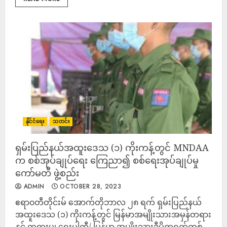
နိုင်ငံရေး
သတင်း
ရှမ်းပြည်နယ်အထူးဒေသ (၁) ကိုးကန့်တွင် MNDAA
က စစ်အုပ်ချုပ်ရေး ကြေညာ၍ စစ်ရေးအုပ်ချုပ်မှု
ကော်မတီ ဖွဲ့စည်း
ADMIN
OCTOBER 28, 2023
ဧရာ၀တီတိုင်းမ် အောက်တိုဘာလ ၂၈ ရက် ရှမ်းပြည်နယ်
အထူးဒေသ (၁) ကိုးကန့်တွင် မြန်မာအမျိုးသားအမှန်တရား
နှင့် တရားမျှ ရေးပါတီ/ မြန်မာ အမျိုးသားဒီမိုကရက်တစ်