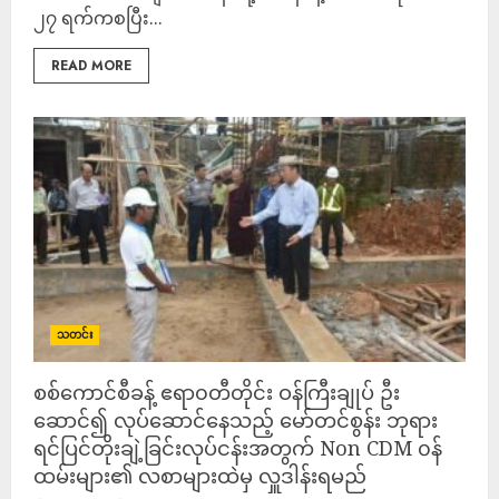
၂၇ ရက်ကစပြီး...
READ MORE
သတင်း
စစ်ကောင်စီခန့် ဧရာ၀တီတိုင်း ဝန်ကြီးချုပ် ဦး
ဆောင်၍ လုပ်ဆောင်နေသည့် မော်တင်စွန်း ဘုရား
ရင်ပြင်တိုးချဲ့ခြင်းလုပ်ငန်းအတွက် Non CDM ၀န်
ထမ်းများ၏ လစာများထဲမှ လှူဒါန်းရမည်