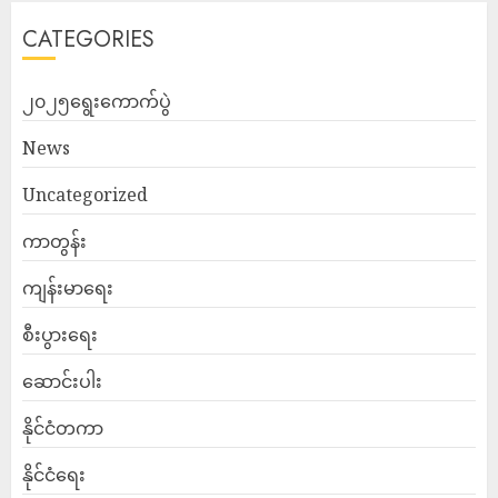
CATEGORIES
၂၀၂၅ရွေးကောက်ပွဲ
News
Uncategorized
ကာတွန်း
ကျန်းမာရေး
စီးပွားရေး
ဆောင်းပါး
နိုင်ငံတကာ
နိုင်ငံရေး