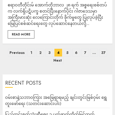
ဧရာဝတီတိုင်းမ် အောက်တိုဘာလ ၂၈ ရက် အစ္စရေးစစ်တပ်
က လက်ရှိပဋိပက္ခ စတင်ပြီးနောက်ပိုင်း ဂါဇာဒေသမှာ
အကြီးမားဆုံး လေကြောင်းတိုက် ခိုက်မှုတွေ ပြုလုပ်ခဲ့ပြီး
မြေပြင်စစ်ဆင်ရေးတွေ လုပ်ဆောင်နေတယ်လို့...
READ MORE
Previous
1
2
3
4
5
6
7
…
37
Next
RECENT POSTS
ဝမ်းစာနဲ့သဘာဝကြား အဖြေရှာရမည့် ချင်းတွင်းမြစ်ဝှမ်း ရွှေ
တူးဖော်ရေး (သတင်းဆောင်းပါး)
ပြည်တွင်းစက်သုံးဆီဈေး ၃ ပတ်ဆက်တိုက်မြင့်တက်