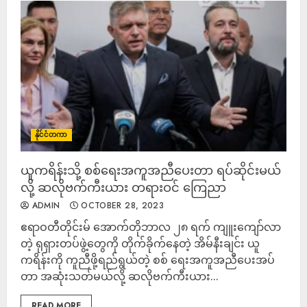
နိုင်ငံတကာ
ယူကရိန်းသို့ စစ်ရေးအကူအညီပေးတာ ရပ်ဆိုင်းမယ်
လို့ ဆလိုဗက်ကီးယား တရားဝင် ကြေညာ
ADMIN
OCTOBER 28, 2023
ဧရာဝတီတိုင်းမ် အောက်တိုဘာလ ၂၈ ရက် ကျူးကျော်လာ
တဲ့ ရုရှားတပ်ဖွဲ့တွေကို တိုက်ခိုက်နေတဲ့ အိမ်နီးချင်း ယူ
ကရိန်းကို ကူညီဖို့ရည်ရွယ်တဲ့ စစ် ရေးအကူအညီပေးအပ်
တာ အဆုံးသတ်မယ်လို့ ဆလိုဗက်ကီးယား...
READ MORE