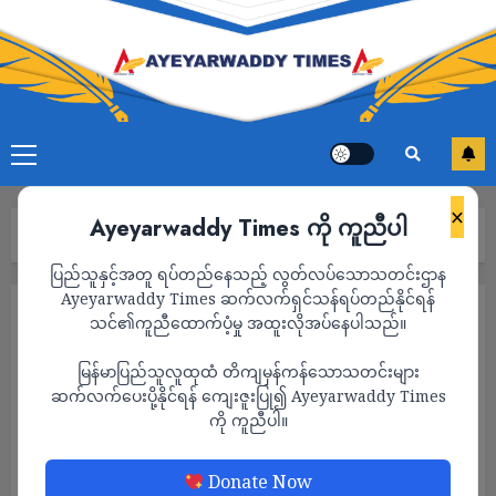
×
Ayeyarwaddy Times ကို ကူညီပါ
Home
2023
October
Page 4
ပြည်သူနှင့်အတူ ရပ်တည်နေသည့် လွတ်လပ်သောသတင်းဌာန
Ayeyarwaddy Times ဆက်လက်ရှင်သန်ရပ်တည်နိုင်ရန်
Month:
October 2023
သင်၏ကူညီထောက်ပံ့မှု အထူးလိုအပ်နေပါသည်။
မြန်မာပြည်သူလူထုထံ တိကျမှန်ကန်သောသတင်းများ
ဆက်လက်ပေးပို့နိုင်ရန် ကျေးဇူးပြု၍ Ayeyarwaddy Times
ကို ကူညီပါ။
Donate Now