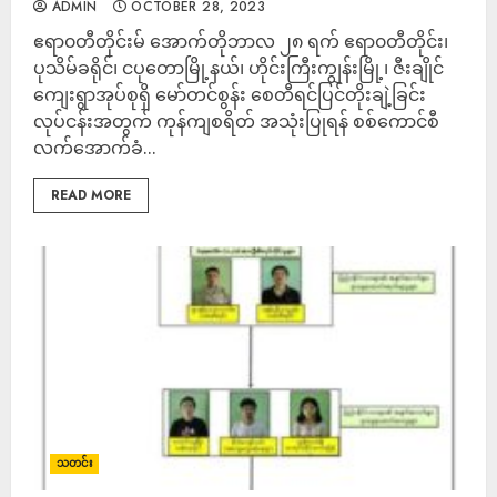
ADMIN
OCTOBER 28, 2023
ဧရာ၀တီတိုင်းမ် အောက်တိုဘာလ ၂၈ ရက် ဧရာ၀တီတိုင်း၊
ပုသိမ်ခရိုင်၊ ငပုတောမြို့နယ်၊ ဟိုင်းကြီးကျွန်းမြို့၊ ဇီးချိုင်
ကျေးရွာအုပ်စုရှိ မော်တင်စွန်း စေတီရင်ပြင်တိုးချဲ့ခြင်း
လုပ်ငန်းအတွက် ကုန်ကျစရိတ် အသုံးပြုရန် စစ်ကောင်စီ
လက်အောက်ခံ...
READ MORE
သတင်း