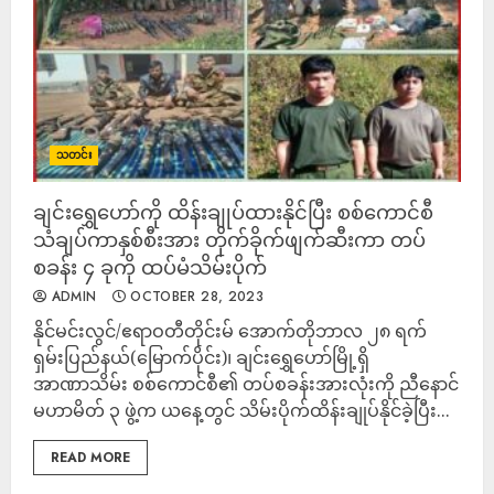
သတင်း
ချင်းရွှေဟော်ကို ထိန်းချုပ်ထားနိုင်ပြီး စစ်ကောင်စီ
သံချပ်ကာနှစ်စီးအား တိုက်ခိုက်ဖျက်ဆီးကာ တပ်
စခန်း ၄ ခုကို ထပ်မံသိမ်းပိုက်
ADMIN
OCTOBER 28, 2023
နိုင်မင်းလွင်/ဧရာဝတီတိုင်းမ် အောက်တိုဘာလ ၂၈ ရက်
ရှမ်းပြည်နယ်(မြောက်ပိုင်း)၊ ချင်းရွှေဟော်မြို့ရှိ
အာဏာသိမ်း စစ်ကောင်စီ၏ တပ်စခန်းအားလုံးကို ညီနောင်
မဟာမိတ် ၃ ဖွဲ့က ယနေ့တွင် သိမ်းပိုက်ထိန်းချုပ်နိုင်ခဲ့ပြီး...
READ MORE