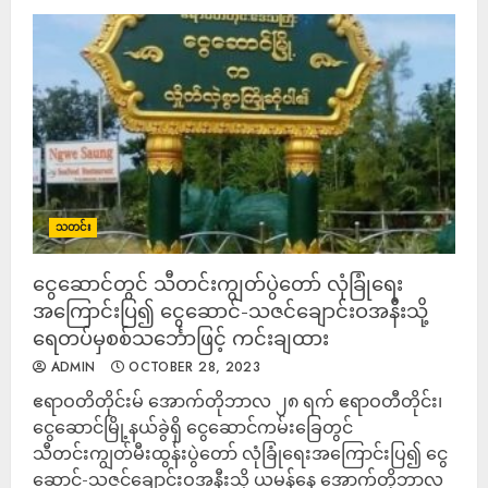
သတင်း
ငွေဆောင်တွင် သီတင်းကျွတ်ပွဲတော် လုံခြုံရေး
အကြောင်းပြ၍ ငွေဆောင်-သဇင်ချောင်းဝအနီးသို့
ရေတပ်မှစစ်သင်္ဘောဖြင့် ကင်းချထား
ADMIN
OCTOBER 28, 2023
ဧရာဝတိတိုင်းမ် အောက်တိုဘာလ ၂၈ ရက် ဧရာဝတီတိုင်း၊
ငွေဆောင်မြို့နယ်ခွဲရှိ ငွေဆောင်ကမ်းခြေတွင်
သီတင်းကျွတ်မီးထွန်းပွဲတော် လုံခြုံရေးအကြောင်းပြ၍ ငွေ
ဆောင်-သဇင်ချောင်းဝအနီးသို့ ယမန်နေ့ အောက်တိုဘာလ