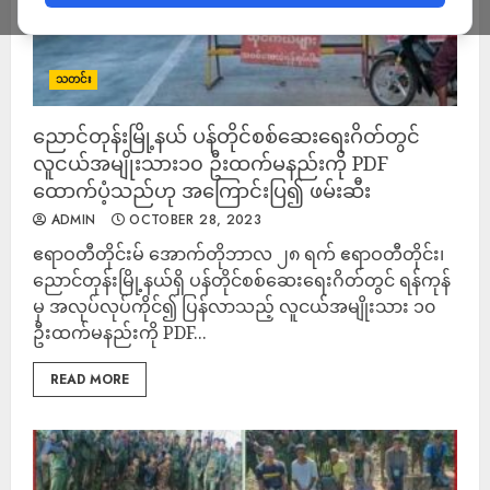
သတင်း
ညောင်တုန်းမြို့နယ် ပန်တိုင်စစ်ဆေးရေးဂိတ်တွင်
လူငယ်အမျိုးသား၁၀ ဦးထက်မနည်းကို PDF
ထောက်ပံ့သည်ဟု အကြောင်းပြ၍ ဖမ်းဆီး
ADMIN
OCTOBER 28, 2023
ဧရာဝတီတိုင်းမ် အောက်တိုဘာလ ၂၈ ရက် ဧရာဝတီတိုင်း၊
ညောင်တုန်းမြို့နယ်ရှိ ပန်တိုင်စစ်ဆေးရေးဂိတ်တွင် ရန်ကုန်
မှ အလုပ်လုပ်ကိုင်၍ ပြန်လာသည့် လူငယ်အမျိုးသား ၁၀
ဦးထက်မနည်းကို PDF...
READ MORE