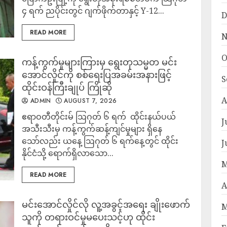
၄ ရက် ညပိုင်းတွင် ဂျက်ဖိုက်တာနှင့် Y-12...
D
READ MORE
N
O
ကန့်ကွက်မှုများကြားမှ ရွေးတုသမ္မတ မင်း
အောင်လှိုင်ကို စစ်ရေးပြအခမ်းအနားဖြင့်
S
ထိုင်းဝန်ကြီးချုပ် ကြိုဆို
A
ADMIN
AUGUST 7, 2026
‎ဧရာဝတီတိုင်းမ် ‎ဩဂုတ် ၆ ရက် ‎ ထိုင်းနယ်ပယ်
J
အသီးသီးမှ ကန့်ကွက်ဆန့်ကျင်မှုများ ရှိနေ
သော်လည်း ယနေ့ ဩဂုတ် ၆ ရက်နေ့တွင် ထိုင်း
J
နိုင်ငံသို့ ရောက်ရှိလာသော...
M
READ MORE
A
မင်းအောင်လှိုင်လို လူ့အခွင့်အရေး ချိုးဖောက်
M
သူကို တရားဝင်မှုမပေးသင့်ဟု ထိုင်း