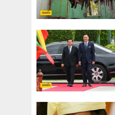
သတင်း
သတင်း