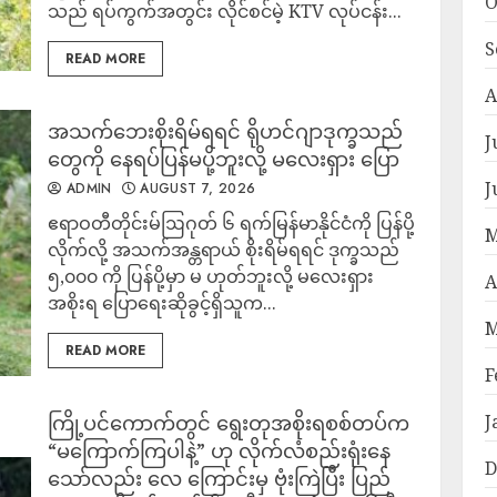
O
သည် ရပ်ကွက်အတွင်း လိုင်စင်မဲ့ KTV လုပ်ငန်း...
S
READ MORE
A
အသက်ဘေးစိုးရိမ်ရရင် ရိုဟင်ဂျာဒုက္ခသည်
J
တွေကို နေရပ်ပြန်မပို့ဘူးလို့ မလေးရှား ပြော
J
ADMIN
AUGUST 7, 2026
ဧရာဝတီတိုင်းမ်ဩဂုတ် ၆ ရက်မြန်မာနိုင်ငံကို ပြန်ပို့
M
လိုက်လို့ အသက်အန္တရာယ် စိုးရိမ်ရရင် ဒုက္ခသည်
၅,၀၀၀ ကို ပြန်ပို့မှာ မ ဟုတ်ဘူးလို့ မလေးရှား
A
အစိုးရ ပြောရေးဆိုခွင့်ရှိသူက...
M
READ MORE
F
ကြို့ပင်ကောက်တွင် ရွေးတုအစိုးရစစ်တပ်က
J
“မကြောက်ကြပါနဲ့” ဟု လိုက်လံစည်းရုံးနေ
D
သော်လည်း လေ ကြောင်းမှ ဗုံးကြဲပြီး ပြည်