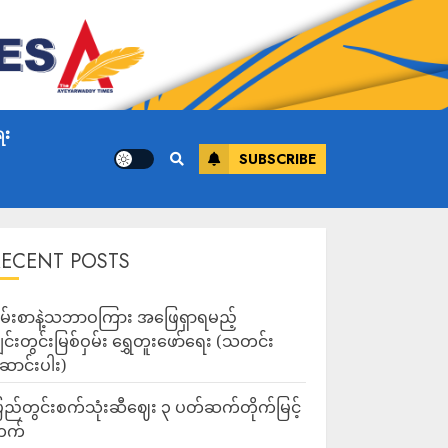
ေး
SUBSCRIBE
RECENT POSTS
မ်းစာနဲ့သဘာဝကြား အဖြေရှာရမည့်
ျင်းတွင်းမြစ်ဝှမ်း ရွှေတူးဖော်ရေး (သတင်း
ောင်းပါး)
ြည်တွင်းစက်သုံးဆီဈေး ၃ ပတ်ဆက်တိုက်မြင့်
တက်