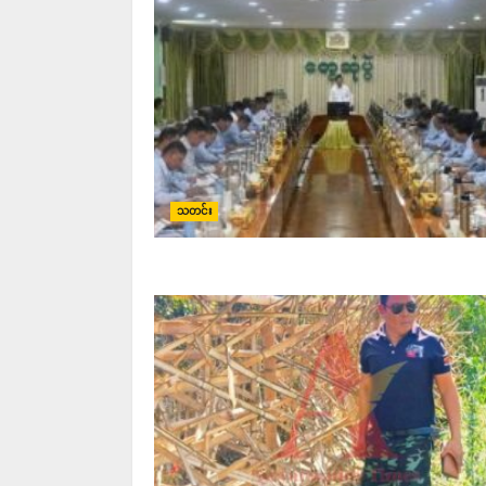
သတင်း