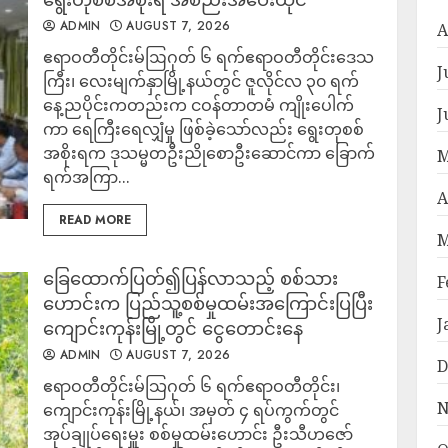
ADMIN
AUGUST 7, 2026
A
ဧရာဝတီတိုင်းမ်ဩဂုတ် ၆ ရက်ဧရာဝတီတိုင်းဒေသ
J
ကြီး၊ လေးမျက်နှာမြို့နယ်တွင် ဇူလိုင်လ ၃၀ ရက်
နေ့ညပိုင်းကတည်းက ငဝန်တာတမံ ကျိုးပေါက်
J
ကာ ရေကြီးရေလျှံမှု ဖြစ်ခဲ့သော်လည်း ရွေးတုစစ်
အစိုးရက ဒုသမ္မတဦးညိုစောဦးဆောင်ကာ ခြောက်
M
ရက်အကြာ...
A
READ MORE
M
ခြေထောက်ပြတ်၍ပြန်လာသည့် စစ်သား
F
ဟောင်းက ပြည်သူ့စစ်မှုထမ်းအကြောင်းပြပြီး
J
ကျောင်းကုန်းမြို့တွင် ငွေတောင်းနေ
ADMIN
AUGUST 7, 2026
D
ဧရာဝတီတိုင်းမ်သြဂုတ် ၆ ရက်​ဧရာဝတီတိုင်း၊
N
ကျောင်းကုန်းမြို့နယ်၊ အမှတ် ၄ ရပ်ကွက်တွင်
အုပ်ချုပ်ရေးမှူး စစ်မှုထမ်းဟောင်း ဦးသီဟဇော်