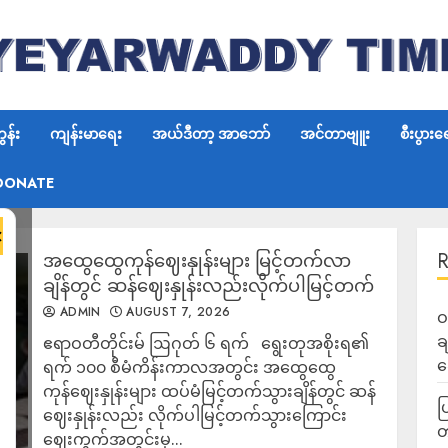
န်း
ကျန်းမာရေး
အယ်ဒီတာ့ အာဘော်
အင်တာဗျူး
စီးပွားရ
DONATE
×
အထွေထွေကုန်ဈေးနှုန်းများ မြင့်တက်လာ
ချိန်တွင် ဆန်ဈေးနှုန်းလည်းလိုက်ပါမြင့်တက်
ADMIN
AUGUST 7, 2026
ဝ
ခ
ဧရာဝတီတိုင်းမ် ဩဂုတ် ၆ ရက် ရွေးတုအစိုးရ၏
ဆ
ရက် ၁၀၀ စီမံကိန်းကာလအတွင်း အထွေထွေ
ကုန်ဈေးနှုန်းများ ထပ်မံမြင့်တက်သွားချိန်တွင် ဆန်
ပ
ဈေးနှုန်းလည်း လိုက်ပါမြင့်တက်သွားကြောင်း
ဈေးကွက်အတွင်းမှ...