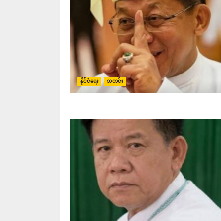
နိုင်ငံရေး
သတင်း