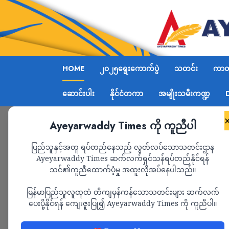
HOME
၂၀၂၅ရွေးကောက်ပွဲ
သတင်း
ကာတွ
ဆောင်းပါး
နိုင်ငံတကာ
အမျိုးသမီးကဏ္ဍ
Ayeyarwaddy Times ကို ကူညီပါ
ပြည်သူနှင့်အတူ ရပ်တည်နေသည့် လွတ်လပ်သောသတင်းဌာန
Ayeyarwaddy Times ဆက်လက်ရှင်သန်ရပ်တည်နိုင်ရန်
သင်၏ကူညီထောက်ပံ့မှု အထူးလိုအပ်နေပါသည်။
မြန်မာပြည်သူလူထုထံ တိကျမှန်ကန်သောသတင်းများ ဆက်လက်
ပေးပို့နိုင်ရန် ကျေးဇူးပြု၍ Ayeyarwaddy Times ကို ကူညီပါ။