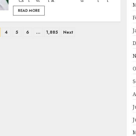
M
READ MORE
F
J
4
5
6
…
1,885
Next
D
N
O
S
A
J
J
M