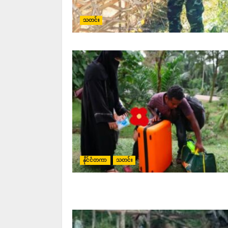
သတင်း
နိုင်ငံတကာ
သတင်း