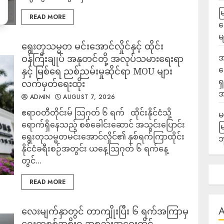
မ
READ MORE
လ
မ
ရွေးတုသမ္မတ မင်းအောင်လှိုင်နှင့် ထိုင်း
အ
ဝန်ကြီးချုပ် အနုတင်တို့ အလုပ်သမားရေးရာ
ဆ
နှင့် မြစ်ရေ ညစ်ညမ်းမှုဆိုင်ရာ MOU များ
ရ
လက်မှတ်ရေးထိုး
အ
ADMIN
AUGUST 7, 2026
ဧရာဝတီတိုင်းမ် ဩဂုတ် ၆ ရက် ထိုင်းနိုင်ငံသို့
မ
ရောက်ရှိနေသည့် စစ်ခေါင်းဆောင် အသွင်းပြောင်း
မ
ရွေးတုသမ္မတမင်းအောင်လှိုင်၏ နှစ်ရက်ကြာထိုင်း
ဘ
နိုင်ငံခရီးစဉ်အတွင်း ယနေ့ဩဂုတ် ၆ ရက်နေ့
တွင်...
READ MORE
လေးမျက်နှာတွင် တာကျိုးပြီး ၆ ရက်အကြာမှ
ရွေးတုစစ်အစိုးရ အစည်းအဝေးထိုင်