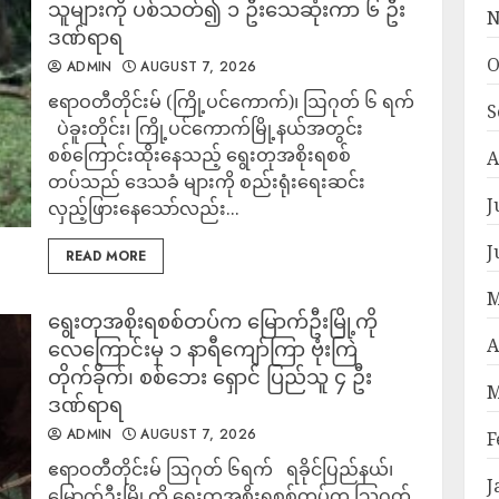
သူများကို ပစ်သတ်၍ ၁ ဦးသေဆုံးကာ ၆ ဦး
N
ဒဏ်ရာရ
O
ADMIN
AUGUST 7, 2026
ဧရာဝတီတိုင်းမ် (ကြို့ပင်ကောက်)၊ ဩဂုတ် ၆ ရက်
S
ပဲခူးတိုင်း၊ ကြို့ပင်ကောက်မြို့နယ်အတွင်း
စစ်ကြောင်းထိုးနေသည့် ရွေးတုအစိုးရစစ်
A
တပ်သည် ဒေသခံ များကို စည်းရုံးရေးဆင်း
J
လှည့်ဖြားနေသော်လည်း...
J
READ MORE
M
ရွေးတုအစိုးရစစ်တပ်က မြောက်ဦးမြို့ကို
A
လေကြောင်းမှ ၁ နာရီကျော်ကြာ ဗုံးကြဲ
တိုက်ခိုက်၊ စစ်ဘေး ရှောင် ပြည်သူ ၄ ဦး
M
ဒဏ်ရာရ
ADMIN
AUGUST 7, 2026
F
‎ဧရာဝတီတိုင်းမ် ‎ဩဂုတ် ၆ရက် ‎ ‎ ရခိုင်ပြည်နယ်၊
J
မြောက်ဦးမြို့ကို ရွေးတုအစိုးရစစ်တပ်က သြဂုတ်