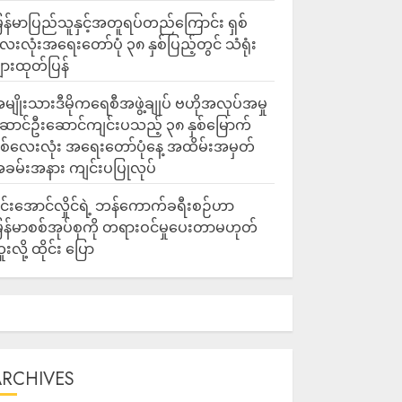
ြန်မာပြည်သူနှင့်အတူရပ်တည်ကြောင်း ရှစ်
ေးလုံးအရေးတော်ပုံ ၃၈ နှစ်ပြည့်တွင် သံရုံး
ျားထုတ်ပြန်
မျိုးသားဒီမိုကရေစီအဖွဲ့ချုပ် ဗဟိုအလုပ်အမှု
ောင်ဦးဆောင်ကျင်းပသည့် ၃၈ နှစ်မြောက်
ှစ်လေးလုံး အရေးတော်ပုံနေ့ အထိမ်းအမှတ်
ခမ်းအနား ကျင်းပပြုလုပ်
င်းအောင်လှိုင်ရဲ့ ဘန်ကောက်ခရီးစဉ်ဟာ
ြန်မာစစ်အုပ်စုကို တရားဝင်မှုပေးတာမဟုတ်
ူးလို့ ထိုင်း ပြော
ARCHIVES