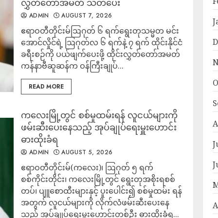
F
လွှတ်တော်အမတ် သတိပေး
ADMIN
AUGUST 7, 2026
J
ဧရာဝတီတိုင်းမ်ဩဂုတ် ၆ ရက်ရွေးတုသမ္မတ မင်း
D
အောင်လှိုင်ရဲ့ ဩဂုတ်လ ၆ ရက်နဲ့ ၇ ရက် ထိုင်းနိုင်ငံ
ခရီးစဉ်ကို ပယ်ဖျက်ပေးဖို့ ထိုင်းလွှတ်တော်အမတ်
N
ကန်နာဗီဆူဆန်က ဝန်ကြီးချုပ်...
O
READ MORE
S
ကလေးမြို့တွင် စစ်မှုထမ်းရန် လူငယ်များကို
A
ဖမ်းဆီးပေးနေသည့် အုပ်ချုပ်ရေးမှူးဟောင်း
ဓားထိုးခံရ
J
ADMIN
AUGUST 5, 2026
J
ဧရာဝတီတိုင်းမ်(ကလေး)၊ ဩဂုတ် ၅ ရက်
စစ်ကိုင်းတိုင်း၊ ကလေးမြို့တွင် ရွေးတုအစိုးရစစ်
M
တပ်၊ ပျူစောထီးများနှင့် ပူးပေါင်း၍ စစ်မှုထမ်း ရန်
အတွက် လူငယ်များကို လိုက်လံဖမ်းဆီးပေးနေ
A
သည့် အုပ်ချုပ်ရေးမှူးဟောင်းတစ်ဦး ဓားထိုးခံရ...