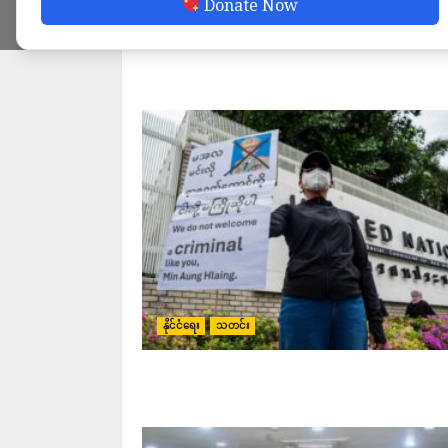
Donate Now
သတင်း
နိုင်ငံရေး
သတင်း