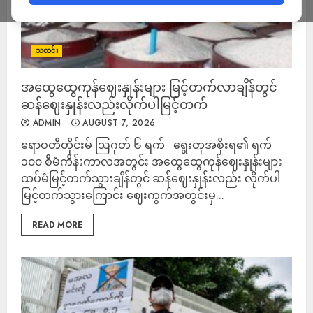
သတင်း
အထွေထွေကုန်ဈေးနှုန်းများ မြင့်တက်လာချိန်တွင်
ဆန်ဈေးနှုန်းလည်းလိုက်ပါမြင့်တက်
ADMIN
AUGUST 7, 2026
ဧရာဝတီတိုင်းမ် ဩဂုတ် ၆ ရက် ရွေးတုအစိုးရ၏ ရက်
၁၀၀ စီမံကိန်းကာလအတွင်း အထွေထွေကုန်ဈေးနှုန်းများ
ထပ်မံမြင့်တက်သွားချိန်တွင် ဆန်ဈေးနှုန်းလည်း လိုက်ပါ
မြင့်တက်သွားကြောင်း ဈေးကွက်အတွင်းမှ...
READ MORE