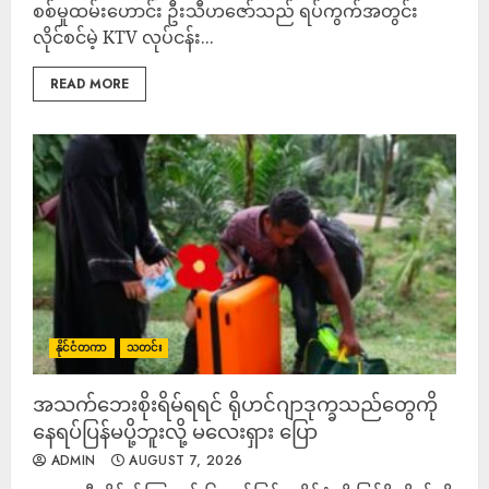
စစ်မှုထမ်းဟောင်း ဦးသီဟဇော်သည် ရပ်ကွက်အတွင်း
လိုင်စင်မဲ့ KTV လုပ်ငန်း...
READ MORE
နိုင်ငံတကာ
သတင်း
အသက်ဘေးစိုးရိမ်ရရင် ရိုဟင်ဂျာဒုက္ခသည်တွေကို
နေရပ်ပြန်မပို့ဘူးလို့ မလေးရှား ပြော
ADMIN
AUGUST 7, 2026