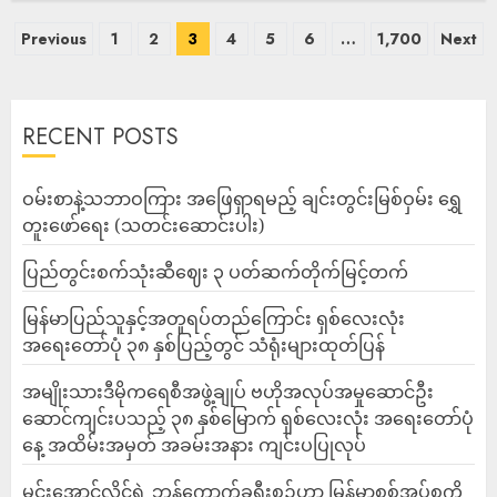
Previous
1
2
3
4
5
6
…
1,700
Next
RECENT POSTS
ဝမ်းစာနဲ့သဘာဝကြား အဖြေရှာရမည့် ချင်းတွင်းမြစ်ဝှမ်း ရွှေ
တူးဖော်ရေး (သတင်းဆောင်းပါး)
ပြည်တွင်းစက်သုံးဆီဈေး ၃ ပတ်ဆက်တိုက်မြင့်တက်
မြန်မာပြည်သူနှင့်အတူရပ်တည်ကြောင်း ရှစ်လေးလုံး
အရေးတော်ပုံ ၃၈ နှစ်ပြည့်တွင် သံရုံးများထုတ်ပြန်
အမျိုးသားဒီမိုကရေစီအဖွဲ့ချုပ် ဗဟိုအလုပ်အမှုဆောင်ဦး
ဆောင်ကျင်းပသည့် ၃၈ နှစ်မြောက် ရှစ်လေးလုံး အရေးတော်ပုံ
နေ့ အထိမ်းအမှတ် အခမ်းအနား ကျင်းပပြုလုပ်
မင်းအောင်လှိုင်ရဲ့ ဘန်ကောက်ခရီးစဉ်ဟာ မြန်မာစစ်အုပ်စုကို