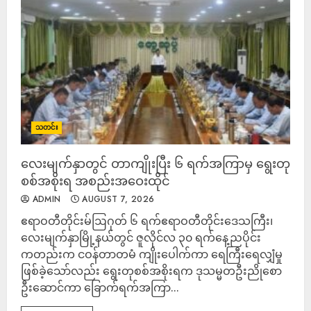
သတင်း
လေးမျက်နှာတွင် တာကျိုးပြီး ၆ ရက်အကြာမှ ရွေးတု
စစ်အစိုးရ အစည်းအဝေးထိုင်
ADMIN
AUGUST 7, 2026
ဧရာဝတီတိုင်းမ်ဩဂုတ် ၆ ရက်ဧရာဝတီတိုင်းဒေသကြီး၊
လေးမျက်နှာမြို့နယ်တွင် ဇူလိုင်လ ၃၀ ရက်နေ့ညပိုင်း
ကတည်းက ငဝန်တာတမံ ကျိုးပေါက်ကာ ရေကြီးရေလျှံမှု
ဖြစ်ခဲ့သော်လည်း ရွေးတုစစ်အစိုးရက ဒုသမ္မတဦးညိုစော
ဦးဆောင်ကာ ခြောက်ရက်အကြာ...