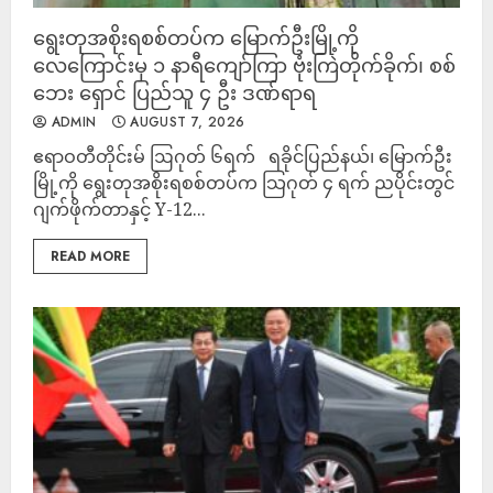
ရွေးတုအစိုးရစစ်တပ်က မြောက်ဦးမြို့ကို
လေကြောင်းမှ ၁ နာရီကျော်ကြာ ဗုံးကြဲတိုက်ခိုက်၊ စစ်
ဘေး ရှောင် ပြည်သူ ၄ ဦး ဒဏ်ရာရ
ADMIN
AUGUST 7, 2026
‎ဧရာဝတီတိုင်းမ် ‎ဩဂုတ် ၆ရက် ‎ ‎ ရခိုင်ပြည်နယ်၊ မြောက်ဦး
မြို့ကို ရွေးတုအစိုးရစစ်တပ်က သြဂုတ် ၄ ရက် ညပိုင်းတွင်
ဂျက်ဖိုက်တာနှင့် Y-12...
READ MORE