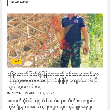
READ MORE
သတင်း
ခြေထောက်ပြတ်၍ပြန်လာသည့် စစ်သားဟောင်းက
ပြည်သူ့စစ်မှုထမ်းအကြောင်းပြပြီး ကျောင်းကုန်းမြို့
တွင် ငွေတောင်းနေ
ADMIN
AUGUST 7, 2026
ဧရာဝတီတိုင်းမ်သြဂုတ် ၆ ရက်​ဧရာဝတီတိုင်း၊ ကျောင်း
ကုန်းမြို့နယ်၊ အမှတ် ၄ ရပ်ကွက်တွင် အုပ်ချုပ်ရေးမှူး