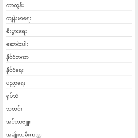
ကာတွန်း
ကျန်းမာရေး
စီးပွားရေး
ဆောင်းပါး
နိုင်ငံတကာ
နိုင်ငံရေး
ပညာရေး
ရုပ်သံ
သတင်း
အင်တာဗျူး
အမျိုးသမီးကဏ္ဍ