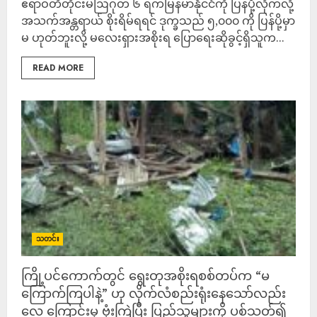
ဧရာဝတီတိုင်းမ်ဩဂုတ် ၆ ရက်မြန်မာနိုင်ငံကို ပြန်ပို့လိုက်လို့
အသက်အန္တရာယ် စိုးရိမ်ရရင် ဒုက္ခသည် ၅,၀၀၀ ကို ပြန်ပို့မှာ
မ ဟုတ်ဘူးလို့ မလေးရှားအစိုးရ ပြောရေးဆိုခွင့်ရှိသူက...
READ MORE
သတင်း
ကြို့ပင်ကောက်တွင် ရွေးတုအစိုးရစစ်တပ်က “မ
ကြောက်ကြပါနဲ့” ဟု လိုက်လံစည်းရုံးနေသော်လည်း
လေ ကြောင်းမှ ဗုံးကြဲပြီး ပြည်သူများကို ပစ်သတ်၍