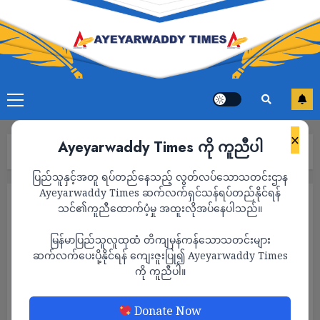
×
Ayeyarwaddy Times ကို ကူညီပါ
Home
သတင်း
Page 3
ပြည်သူနှင့်အတူ ရပ်တည်နေသည့် လွတ်လပ်သောသတင်းဌာန
Ayeyarwaddy Times ဆက်လက်ရှင်သန်ရပ်တည်နိုင်ရန်
သတင်း
သင်၏ကူညီထောက်ပံ့မှု အထူးလိုအပ်နေပါသည်။
မြန်မာပြည်သူလူထုထံ တိကျမှန်ကန်သောသတင်းများ
ဆက်လက်ပေးပို့နိုင်ရန် ကျေးဇူးပြု၍ Ayeyarwaddy Times
ကို ကူညီပါ။
Donate Now