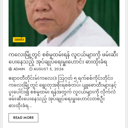
သတင်း
ကလေးမြို့တွင် စစ်မှုထမ်းရန် လူငယ်များကို ဖမ်းဆီး
ပေးနေသည့် အုပ်ချုပ်ရေးမှူးဟောင်း ဓားထိုးခံရ
ADMIN
AUGUST 5, 2026
ဧရာဝတီတိုင်းမ်(ကလေး)၊ ဩဂုတ် ၅ ရက်စစ်ကိုင်းတိုင်း၊
ကလေးမြို့တွင် ရွေးတုအစိုးရစစ်တပ်၊ ပျူစောထီးများနှင့်
ပူးပေါင်း၍ စစ်မှုထမ်း ရန်အတွက် လူငယ်များကို လိုက်လံ
ဖမ်းဆီးပေးနေသည့် အုပ်ချုပ်ရေးမှူးဟောင်းတစ်ဦး
ဓားထိုးခံရ...
READ MORE