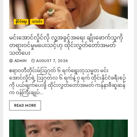
နိုင်ငံရေး
သတင်း
မင်းအောင်လှိုင်လို လူ့အခွင့်အရေး ချိုးဖောက်သူကို
တရားဝင်မှုမပေးသင့်ဟု ထိုင်းလွှတ်တော်အမတ်
သတိပေး
ADMIN
AUGUST 7, 2026
ဧရာဝတီတိုင်းမ်ဩဂုတ် ၆ ရက်ရွေးတုသမ္မတ မင်း
အောင်လှိုင်ရဲ့ ဩဂုတ်လ ၆ ရက်နဲ့ ၇ ရက် ထိုင်းနိုင်ငံခရီးစဉ်
ကို ပယ်ဖျက်ပေးဖို့ ထိုင်းလွှတ်တော်အမတ် ကန်နာဗီဆူဆန်
က ဝန်ကြီးချုပ်...
READ MORE