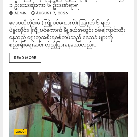
၁ ဦးသေဆုံးကာ ၆ ဦးဒဏ်ရာရ
ADMIN
AUGUST 7, 2026
ဧရာဝတီတိုင်းမ် (ကြို့ပင်ကောက်)၊ ဩဂုတ် ၆ ရက်
ပဲခူးတိုင်း၊ ကြို့ပင်ကောက်မြို့နယ်အတွင်း စစ်ကြောင်းထိုး
နေသည့် ရွေးတုအစိုးရစစ်တပ်သည် ဒေသခံ များကို
စည်းရုံးရေးဆင်း လှည့်ဖြားနေသော်လည်း...
READ MORE
သတင်း