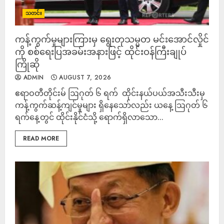
သတင်း
ကန့်ကွက်မှုများကြားမှ ရွေးတုသမ္မတ မင်းအောင်လှိုင်
ကို စစ်ရေးပြအခမ်းအနားဖြင့် ထိုင်းဝန်ကြီးချုပ်
ကြိုဆို
ADMIN
AUGUST 7, 2026
‎ဧရာဝတီတိုင်းမ် ‎ဩဂုတ် ၆ ရက် ‎ ထိုင်းနယ်ပယ်အသီးသီးမှ
ကန့်ကွက်ဆန့်ကျင်မှုများ ရှိနေသော်လည်း ယနေ့ ဩဂုတ် ၆
ရက်နေ့တွင် ထိုင်းနိုင်ငံသို့ ရောက်ရှိလာသော...
READ MORE