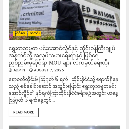
နိုင်ငံရေး
သတင်း
ရွေးတုသမ္မတ မင်းအောင်လှိုင်နှင့် ထိုင်းဝန်ကြီးချုပ်
အနုတင်တို့ အလုပ်သမားရေးရာနှင့် မြစ်ရေ
ညစ်ညမ်းမှုဆိုင်ရာ MOU များ လက်မှတ်ရေးထိုး
ADMIN
AUGUST 7, 2026
ဧရာဝတီတိုင်းမ် ဩဂုတ် ၆ ရက် ထိုင်းနိုင်ငံသို့ ရောက်ရှိနေ
သည့် စစ်ခေါင်းဆောင် အသွင်းပြောင်း ရွေးတုသမ္မတမင်း
အောင်လှိုင်၏ နှစ်ရက်ကြာထိုင်းနိုင်ငံခရီးစဉ်အတွင်း ယနေ့
ဩဂုတ် ၆ ရက်နေ့တွင်...
READ MORE