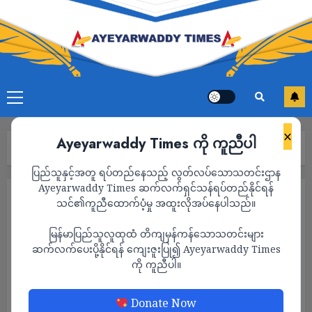
×
Ayeyarwaddy Times ကို ကူညီပါ
Home
သတင်း
Page 2
ပြည်သူနှင့်အတူ ရပ်တည်နေသည့် လွတ်လပ်သောသတင်းဌာန
Ayeyarwaddy Times ဆက်လက်ရှင်သန်ရပ်တည်နိုင်ရန်
သတင်း
သင်၏ကူညီထောက်ပံ့မှု အထူးလိုအပ်နေပါသည်။
မြန်မာပြည်သူလူထုထံ တိကျမှန်ကန်သောသတင်းများ
ဆက်လက်ပေးပို့နိုင်ရန် ကျေးဇူးပြု၍ Ayeyarwaddy Times
ကို ကူညီပါ။
Donate Now