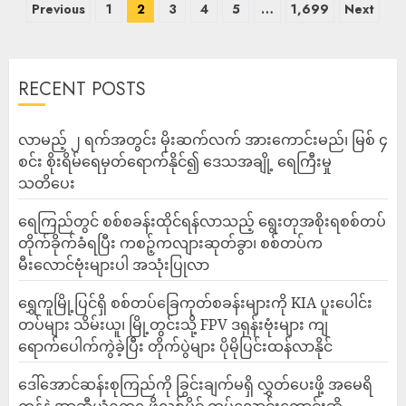
Previous
1
2
3
4
5
…
1,699
Next
RECENT POSTS
လာမည့် ၂ ရက်အတွင်း မိုးဆက်လက် အားကောင်းမည်၊ မြစ် ၄
စင်း စိုးရိမ်ရေမှတ်ရောက်နိုင်၍ ဒေသအချို့ ရေကြီးမှု
သတိပေး
ရေကြည်တွင် စစ်စခန်းထိုင်ရန်လာသည့် ရွေးတုအစိုးရစစ်တပ်
တိုက်ခိုက်ခံရပြီး ကစဉ့်ကလျားဆုတ်ခွာ၊ စစ်တပ်က
မီးလောင်ဗုံးများပါ အသုံးပြုလာ
‎ရွှေကူမြို့ပြင်ရှိ စစ်တပ်ခြေကုတ်စခန်းများကို KIA ပူးပေါင်း
တပ်များ သိမ်းယူ၊ မြို့တွင်းသို့ FPV ဒရုန်းဗုံးများ ကျ
ရောက်ပေါက်ကွဲခဲ့ပြီး တိုက်ပွဲများ ပိုမိုပြင်းထန်လာနိုင်
ဒေါ်အောင်ဆန်းစုကြည်ကို ခြွင်းချက်မရှိ လွှတ်ပေးဖို့ အမေရိ