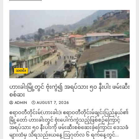
သတင်း
ဟားခါးမြို့တွင် ဗုံးကွဲ၍ အရပ်သား ၅၀ နီးပါး ဖမ်းဆီး
စစ်ဆး
ADMIN
AUGUST 7, 2026
ဧရာဝတီတိုင်းမ်(ဟားခါး)၊ ဧရာဝတီတိုင်းမ်ချင်းပြည်နယ်၏
မြို့တော် ဟားခါးတွင် ဗုံးပေါက်ကွဲသည့်ဖြစ်စဉ်ကြောင့်
အရပ်သား ၅၀ နီးပါးကို ဖမ်းဆီးစစ်ဆေးခဲ့ကြောင်း ဒေသခံ
များထံမှ သိရသည်။ယနေ့ သြဂုတ်လ ၆ ရက်နေ့တွင်...