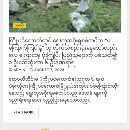
သတင်း
ကြို့ပင်ကောက်တွင် ရွေးတုအစိုးရစစ်တပ်က “မ
ကြောက်ကြပါနဲ့” ဟု လိုက်လံစည်းရုံးနေသော်လည်း
လေ ကြောင်းမှ ဗုံးကြဲပြီး ပြည်သူများကို ပစ်သတ်၍
၁ ဦးသေဆုံးကာ ၆ ဦးဒဏ်ရာရ
ADMIN
AUGUST 7, 2026
ဧရာဝတီတိုင်းမ် (ကြို့ပင်ကောက်)၊ ဩဂုတ် ၆ ရက်
ပဲခူးတိုင်း၊ ကြို့ပင်ကောက်မြို့နယ်အတွင်း စစ်ကြောင်းထိုး
နေသည့် ရွေးတုအစိုးရစစ်တပ်သည် ဒေသခံ များကို
စည်းရုံးရေးဆင်း လှည့်ဖြားနေသော်လည်း...
READ MORE