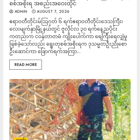
စစ်အစိုးရ အစည်းအဝေးထိုင်
ADMIN
AUGUST 7, 2026
ဧရာဝတီတိုင်းမ်ဩဂုတ် ၆ ရက်ဧရာဝတီတိုင်းဒေသကြီး၊
လေးမျက်နှာမြို့နယ်တွင် ဇူလိုင်လ ၃၀ ရက်နေ့ညပိုင်း
ကတည်းက ငဝန်တာတမံ ကျိုးပေါက်ကာ ရေကြီးရေလျှံမှု
ဖြစ်ခဲ့သော်လည်း ရွေးတုစစ်အစိုးရက ဒုသမ္မတဦးညိုစော
ဦးဆောင်ကာ ခြောက်ရက်အကြာ...
READ MORE