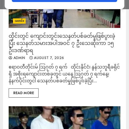
သတင်း
ထိုင်းတွင် ကျောင်းတွင်းသေနတ်ပစ်ခတ်မှုဖြစ်ပွားခဲ့
ပြီး သေနတ်သမားအပါအဝင် ၇ ဦးသေဆုံးကာ ၁၅
ဦးဒဏ်ရာရ
ADMIN
AUGUST 7, 2026
ဧရာဝတီတိုင်းမ် ဩဂုတ် ၇ ရက် ထိုင်းနိုင်ငံ၊ နွန်သဘူရီခရိုင်
ရှိ အစိုးရကျောင်းတစ်ခုတွင် ယနေ့ ဩဂုတ် ၇ ရက်နေ့၊
နံနက်ပိုင်းတွငါ သေနတ်ပစ်ခတ်မှုဖြစ်ပွါးခဲ့ပြီး...
READ MORE