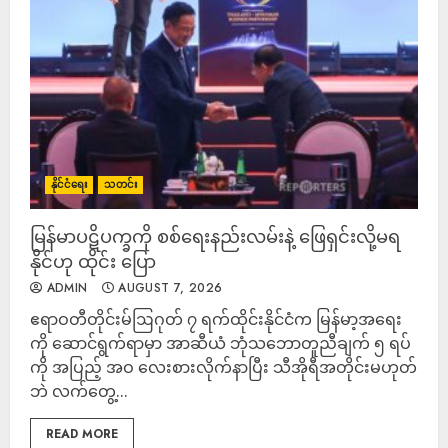
နိုင်ငံရေး
သတင်း
မြန်မာပဋိပက္ခကို စစ်ရေးနည်းလမ်းနဲ့ ဖြေရှင်းလို့မရ
နိုင်ဟု ထိုင်း ပြော
ADMIN
AUGUST 7, 2026
ဧရာဝတီတိုင်းမ်ဩဂုတ် ၇ ရက်ထိုင်းနိုင်ငံက မြန်မာ့အရေး
ကို ဆောင်ရွက်ရာမှာ အာဆီယံ ဘုံသဘောတူညီချက် ၅ ရပ်
ကို အပြည့် အဝ လေးစားလိုက်နာပြီး သီအိုရီအတိုင်းမဟုတ်
ဘဲ လက်တွေ့...
READ MORE