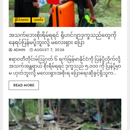
နိုင်ငံတကာ
သတင်း
အသက်ဘေးစိုးရိမ်ရရင် ရိုဟင်ဂျာဒုက္ခသည်တွေကို
နေရပ်ပြန်မပို့ဘူးလို့ မလေးရှား ပြော
ADMIN
AUGUST 7, 2026
ဧရာဝတီတိုင်းမ်ဩဂုတ် ၆ ရက်မြန်မာနိုင်ငံကို ပြန်ပို့လိုက်လို့
အသက်အန္တရာယ် စိုးရိမ်ရရင် ဒုက္ခသည် ၅,၀၀၀ ကို ပြန်ပို့မှာ
မ ဟုတ်ဘူးလို့ မလေးရှားအစိုးရ ပြောရေးဆိုခွင့်ရှိသူက...
READ MORE