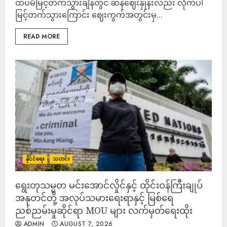
ထပ်မံမြင့်တက်သွားချိန်တွင် ဆန်ဈေးနှုန်းလည်း လိုက်ပါ
မြင့်တက်သွားကြောင်း ဈေးကွက်အတွင်းမှ...
READ MORE
နိုင်ငံရေး
သတင်း
ရွေးတုသမ္မတ မင်းအောင်လှိုင်နှင့် ထိုင်းဝန်ကြီးချုပ်
အနုတင်တို့ အလုပ်သမားရေးရာနှင့် မြစ်ရေ
ညစ်ညမ်းမှုဆိုင်ရာ MOU များ လက်မှတ်ရေးထိုး
ADMIN
AUGUST 7, 2026