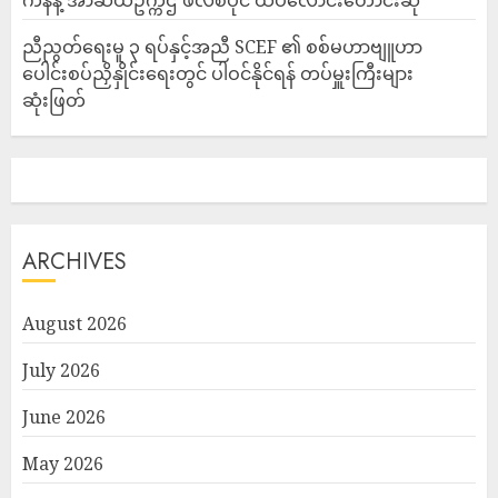
ကန်နဲ့ အာဆီယံဥက္ကဌ ဖိလစ်ပိုင် ထပ်လောင်းတောင်းဆို
ညီညွတ်ရေးမူ ၃ ရပ်နှင့်အညီ SCEF ၏ စစ်မဟာဗျူဟာ
ပေါင်းစပ်ညှိနှိုင်းရေးတွင် ပါဝင်နိုင်ရန် တပ်မှူးကြီးများ
ဆုံးဖြတ်
ARCHIVES
August 2026
July 2026
June 2026
May 2026