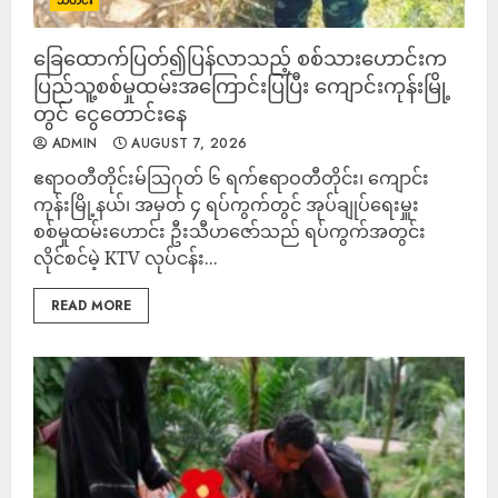
သတင်း
ခြေထောက်ပြတ်၍ပြန်လာသည့် စစ်သားဟောင်းက
ပြည်သူ့စစ်မှုထမ်းအကြောင်းပြပြီး ကျောင်းကုန်းမြို့
တွင် ငွေတောင်းနေ
ADMIN
AUGUST 7, 2026
ဧရာဝတီတိုင်းမ်သြဂုတ် ၆ ရက်​ဧရာဝတီတိုင်း၊ ကျောင်း
ကုန်းမြို့နယ်၊ အမှတ် ၄ ရပ်ကွက်တွင် အုပ်ချုပ်ရေးမှူး
စစ်မှုထမ်းဟောင်း ဦးသီဟဇော်သည် ရပ်ကွက်အတွင်း
လိုင်စင်မဲ့ KTV လုပ်ငန်း...
READ MORE