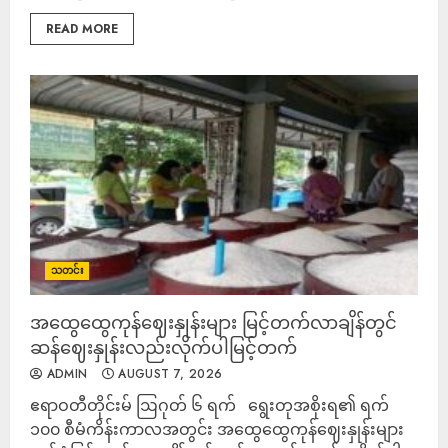
READ MORE
သတင်း
အထွေထွေကုန်ဈေးနှုန်းများ မြင့်တက်လာချိန်တွင်
ဆန်ဈေးနှုန်းလည်းလိုက်ပါမြင့်တက်
ADMIN
AUGUST 7, 2026
ဧရာဝတီတိုင်းမ် ဩဂုတ် ၆ ရက် ရွေးတုအစိုးရ၏ ရက်
၁၀၀ စီမံကိန်းကာလအတွင်း အထွေထွေကုန်ဈေးနှုန်းများ