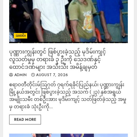
သတင်း
ပုဏ္ဏားကျွန်းတွင် ဖြစ်ပွားခဲ့သည့် မုဒိမ်းကျင့်
လူသတ်မှုမှ တရားခံ ၃ ဦးကို သေဒဏ်နှင့်
ထောင်ဒဏ်များ အသီးသီး အမိန့်ချမှတ်
ADMIN
AUGUST 7, 2026
‎ဧရာဝတီတိုင်းမ်‎ဩဂုတ် ၇ရက်‎‎ရခိုင်ပြည်နယ်၊ ပုဏ္ဏားကျွန်း
မြို့နယ်အတွင်း ဖြစ်ပွားခဲ့သည့် အသက် (၂၃) နှစ်အရွယ်
အမျိုးသမီး တစ်ဦးအား မုဒိမ်းကျင့် သတ်ဖြတ်ခဲ့သည့် အမှု
မှ တရားခံ သုံးဦးကို...
READ MORE