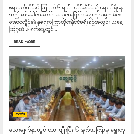
ဧရာဝတီတိုင်းမ် ဩဂုတ် ၆ ရက် ထိုင်းနိုင်ငံသို့ ရောက်ရှိနေ
သည့် စစ်ခေါင်းဆောင် အသွင်းပြောင်း ရွေးတုသမ္မတမင်း
အောင်လှိုင်၏ နှစ်ရက်ကြာထိုင်းနိုင်ငံခရီးစဉ်အတွင်း ယနေ့
ဩဂုတ် ၆ ရက်နေ့တွင်...
READ MORE
သတင်း
လေးမျက်နှာတွင် တာကျိုးပြီး ၆ ရက်အကြာမှ ရွေးတု