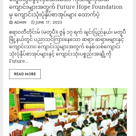
ကျောင်းများအတွက် Future Hope Foundation
မှ ကျောင်းသုံးပုံနှိပ်စာအုပ်များ ထောက်ပံ့
ADMIN
JUNE 17, 2025
ဧရာဝတီတိုင်းမ် (မတူပီ)၊ ဇွန် ၁၇ ရက် ချင်းပြည်နယ်၊ မတူပီ
မြို့နယ်တွင် ပညာသင်ကြားနေသော ဆရာ၊ ဆရာမများနှင့်
ကျောင်းသား၊ ကျောင်းသူများအတွက် စနစ်သစ်ကျောင်း
သုံးပုံနှိပ်စာအုပ်များနှင့် ကျောင်းသုံးပစ္စည်းအချို့ကို
Future...
READ MORE