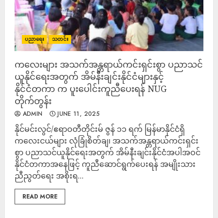
ပညာရေး
သတင်း
ကလေးများ အသက်အန္တရာယ်ကင်းရှင်းစွာ ပညာသင်
ယူနိုင်ရေးအတွက် အိမ်နီးချင်းနိုင်ငံများနှင့်
နိုင်ငံတကာ က ပူးပေါင်းကူညီပေးရန် NUG
တိုက်တွန်း
ADMIN
JUNE 11, 2025
နိုင်မင်းလွင်/ဧရာဝတီတိုင်းမ် ဇွန် ၁၁ ရက် မြန်မာနိုင်ငံရှိ
ကလေးငယ်များ လုံခြုံစိတ်ချ၊ အသက်အန္တရာယ်ကင်းရှင်း
စွာ ပညာသင်ယူနိုင်ရေးအတွက် အိမ်နီးချင်းနိုင်ငံအပါအဝင်
နိုင်ငံတကာအနေဖြင့် ကူညီဆောင်ရွက်ပေးရန် အမျိုးသား
ညီညွတ်ရေး အစိုးရ...
READ MORE