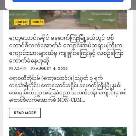
ပညာရေး
သတင်း
ကော့သောင်းခရိုင် ခမောက်ကြီးမြို့နယ်တွင် စစ်
ကောင်စီလက်အောက်ခံ ကျောင်းအုပ်ဆရာမကြီးက
ကျောင်းသားများထံမှ ကျူရှင်ကြေးနှင့် လစဉ်ကြေး
ကောက်ခံနေဟုဆို
ADMIN
AUGUST 4, 2025
ဧရာဝတီတိုင်းမ် (ကော့သောင်း)၊ ဩဂုတ် ၃ ရက်
တနင်္သာရီတိုင်း၊ ကော့သောင်းခရိုင်၊ ခမောက်ကြီးမြို့နယ်၊
အေးချမ်းသာရွာ အခြေခံပညာ အထက်တန်း ကျောင်းမှ စစ်
ကောင်စီလက်အောက်ခံ NON-CDM...
READ MORE