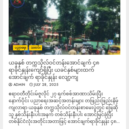
ပညာရေး
သတင်း
ယခုနှစ် တက္ကသိုလ်ဝင်တန်းအောင်ချက် ၄၈
ရာခိုင်နှုန်းကျော်ရှိပြီး ယခင်နှစ်များထက်
အောင်ချက် ရာခိုင်နှုန်း လျော့ကျ
ADMIN
JULY 28, 2025
ဧရာဝတီတိုင်းမ်ဇူလိုင် ၂၇ ရက်စစ်အာဏာသိမ်းပြီး
နောက်ပိုင်း ပညာရေးအဆင့်အတန်းများ တဖြည်းဖြည်းနိမ့်
ကျလာရာ ယခုနှစ် တက္ကသိုလ်ဝင်တန်းစာမေးပွဲတွင် ဖြေဆို
သူ နှစ်သိန်းနီးပါးအနက် တစ်သိန်းနီးပါး အောင်မြင်ခဲ့ပြီး
တစ်နိုင်ငံလုံးအတိုင်းအတာဖြင့် အောင်ချက်ရာခိုင်နှုန်း ၄၈...