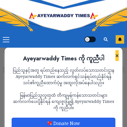
×
Ayeyarwaddy Times ကို ကူညီပါ
Home
ပညာရေး
Page 2
ပြည်သူနှင့်အတူ ရပ်တည်နေသည့် လွတ်လပ်သောသတင်းဌာန
Ayeyarwaddy Times ဆက်လက်ရှင်သန်ရပ်တည်နိုင်ရန်
ပညာရေး
သင်၏ကူညီထောက်ပံ့မှု အထူးလိုအပ်နေပါသည်။
မြန်မာပြည်သူလူထုထံ တိကျမှန်ကန်သောသတင်းများ
ဆက်လက်ပေးပို့နိုင်ရန် ကျေးဇူးပြု၍ Ayeyarwaddy Times
ကို ကူညီပါ။
Donate Now