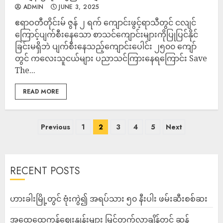
ADMIN
JUNE 3, 2025
ဧရာဝတီတိုင်းမ် ဇွန် ၂ ရက် ကျောင်းဖွင့်ရာသီတွင် ငလျင်
ကြောင့်ပျက်စီးနေသော စာသင်ကျောင်းများကိုပြုပြင်နိုင်
ခြင်းမရှိဘဲ ပျက်စီးနေသည့်ကျောင်းပေါင်း ၂၅၀၀ ကျော်
တွင် ကလေးသူငယ်များ ပညာသင်ကြားနေရကြောင်း Save
The...
READ MORE
Previous
1
2
3
4
5
Next
RECENT POSTS
ဟားခါးမြို့တွင် ဗုံးကွဲ၍ အရပ်သား ၅၀ နီးပါး ဖမ်းဆီးစစ်ဆး
အထွေထွေကုန်ဈေးနှုန်းများ မြင့်တက်လာချိန်တွင် ဆန်