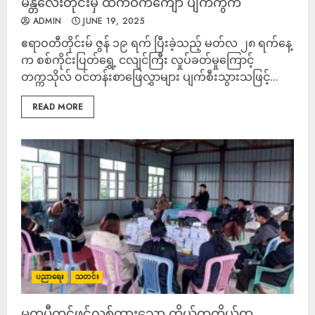
မန္တလေးတိုင်းမှ ထက်ဝက်ကျော် ပျက်ကွက်
ADMIN
JUNE 19, 2025
ဧရာဝတီတိုင်းမ် ဇွန် ၁၉ ရက် ပြီးခဲ့သည့် မတ်လ ၂၈ ရက်နေ့
က စစ်ကိုင်းပြတ်ရွှေ့ ငလျင်ကြီး လှုပ်ခတ်မှုကြောင့်
တက္ကသိုလ် ဝင်တန်းစာဖြေလွှာများ ပျက်စီးသွားသဖြင့်...
READ MORE
ပညာရေး
သတင်း
မတူပီတွင်ဖွင့်လှစ်ထားသော ကိုယ်ထူကိုယ်ထ