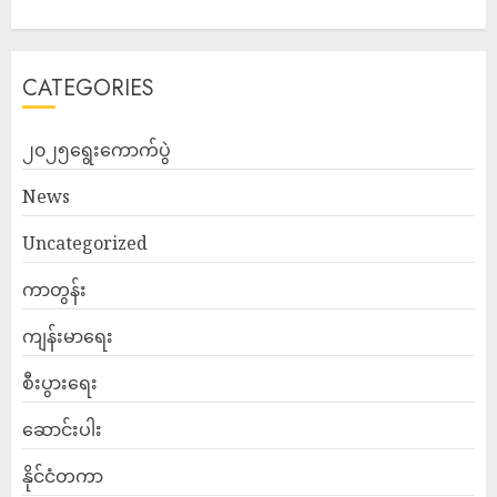
CATEGORIES
၂၀၂၅ရွေးကောက်ပွဲ
News
Uncategorized
ကာတွန်း
ကျန်းမာရေး
စီးပွားရေး
ဆောင်းပါး
နိုင်ငံတကာ