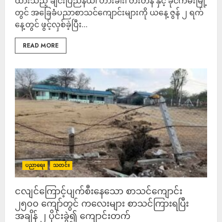
ထားသည့် ချင်းပြည်နယ်၊ ဟားခါး၊ တီးတိန် နှင့် ခိုင်ကမ်းမြို့
တွင် အခြေခံပညာစာသင်ကျောင်းများကို ယနေ့ ဇွန် ၂ ရက်
နေ့တွင် ဖွင့်လှစ်ခဲ့ပြီး...
READ MORE
ပညာရေး
သတင်း
ငလျင်ကြောင့်ပျက်စီးနေသော စာသင်ကျောင်း
၂၅၀၀ ကျော်တွင် ကလေးများ စာသင်ကြားရပြီး
အချိန် ၂ ပိုင်းခွဲ၍ ကျောင်းတက်