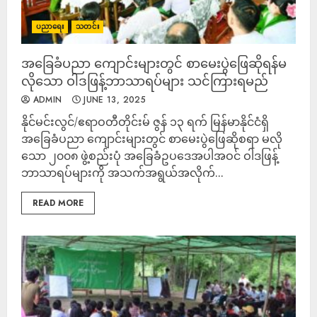
ပညာရေး
သတင်း
အခြေခံပညာ ကျောင်းများတွင် စာမေးပွဲဖြေဆိုရန်မ
လိုသော ဝါဒဖြန့်ဘာသာရပ်များ သင်ကြားရမည်
ADMIN
JUNE 13, 2025
နိုင်မင်းလွင်/ဧရာဝတီတိုင်းမ် ဇွန် ၁၃ ရက် မြန်မာနိုင်ငံရှိ
အခြေခံပညာ ကျောင်းများတွင် စာမေးပွဲဖြေဆိုစရာ မလို
သော ၂၀၀၈ ဖွဲ့စည်းပုံ အခြေခံဥပဒေအပါအဝင် ဝါဒဖြန့်
ဘာသာရပ်များကို အသက်အရွယ်အလိုက်...
READ MORE