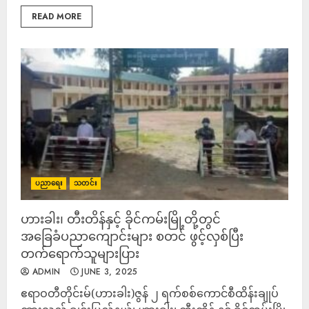
READ MORE
ပညာရေး
သတင်း
ဟားခါး၊ တီးတိန်နှင့် ခိုင်ကမ်းမြို့တို့တွင်
အခြေခံပညာကျောင်းများ စတင် ဖွင့်လှစ်ပြီး
တက်ရောက်သူများပြား
ADMIN
JUNE 3, 2025
ဧရာဝတီတိုင်းမ်(ဟားခါး)ဇွန် ၂ ရက်စစ်ကောင်စီထိန်းချုပ်