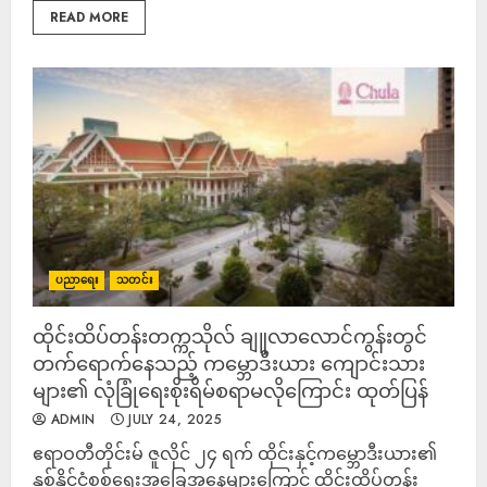
READ MORE
ပညာရေး
သတင်း
ထိုင်းထိပ်တန်းတက္ကသိုလ် ချူလာလောင်ကွန်းတွင်
တက်ရောက်နေသည့် ‌‌‌‌‌‌‌‌‌‌‌‌‌‌‌‌‌‌‌‌‌‌‌‌‌‌‌‌‌‌‌‌ကမ္ဘောဒီးယား ကျောင်းသား
များ၏ လုံခြုံရေးစိုးရိမ်စရာမလိုကြောင်း ထုတ်ပြန်
ADMIN
JULY 24, 2025
ဧရာဝတီတိုင်းမ် ဇူလိုင် ၂၄ ရက် ထိုင်းနှင့်က‌မ္ဘောဒီးယား၏
နှစ်နိုင်ငံစစ်ရေးအခြေအနေများကြောင့် ထိုင်းထိပ်တန်း