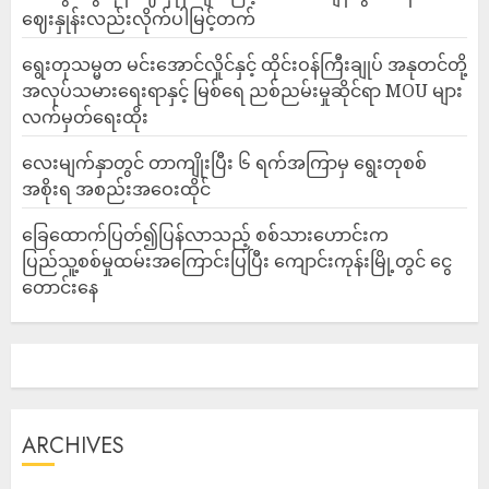
ဈေးနှုန်းလည်းလိုက်ပါမြင့်တက်
ရွေးတုသမ္မတ မင်းအောင်လှိုင်နှင့် ထိုင်းဝန်ကြီးချုပ် အနုတင်တို့
အလုပ်သမားရေးရာနှင့် မြစ်ရေ ညစ်ညမ်းမှုဆိုင်ရာ MOU များ
လက်မှတ်ရေးထိုး
လေးမျက်နှာတွင် တာကျိုးပြီး ၆ ရက်အကြာမှ ရွေးတုစစ်
အစိုးရ အစည်းအဝေးထိုင်
ခြေထောက်ပြတ်၍ပြန်လာသည့် စစ်သားဟောင်းက
ပြည်သူ့စစ်မှုထမ်းအကြောင်းပြပြီး ကျောင်းကုန်းမြို့တွင် ငွေ
တောင်းနေ
ARCHIVES