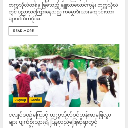
တက္ကသိုလ်တစ်ခု ဖြစ်သည့် ချူလာလောင်ကွန်း တက္ကသိုလ်
တွင် ပညာသင်ကြားနေသည့် က‌မ္ဘောဒီးယားကျောင်းသား
များ၏ စိတ်ပိုင်း၊...
READ MORE
ပညာရေး
သတင်း
ငလျင်ဒဏ်ကြောင့် တက္ကသိုလ်ဝင်တန်းစာဖြေလွှာ
များ ပျက်စီးသွား၍ ပြန်လည်ဖြေဆိုရာတွင်