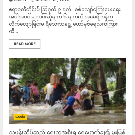
ADMIN
AUGUST 10, 2026
ဧရာဝတီတိုင်းမ် ဩဂုတ် ၉ ရက် စစ်လျော်ကြေးပေးရေး
အပါအဝင် တောင်းဆိုချက် ၆ ချက်ကို အမေရိကန်က
လိုက်လျောခြင်းမ ရှိသေးသရွေ့ ဟော်မုဇ်ရေလက်ကြား
ကို...
READ MORE
သတင်း
သဖန်းဆိပ်ဆည် ရွေးတုအစိုးရ ရေဖောက်ချ၍ မူးမြစ်