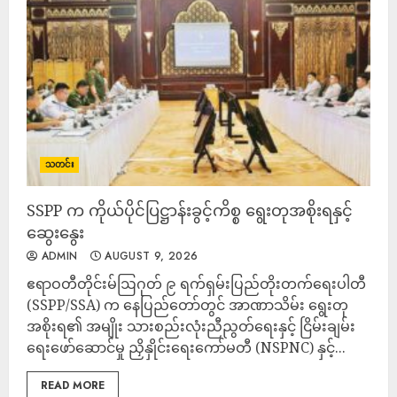
သတင်း
SSPP က ကိုယ်ပိုင်ပြဋ္ဌာန်းခွင့်ကိစ္စ ရွေးတုအစိုးရနှင့်
ဆွေးနွေး
ADMIN
AUGUST 9, 2026
ဧရာဝတီတိုင်းမ်ဩဂုတ် ၉ ရက်ရှမ်းပြည်တိုးတက်ရေးပါတီ
(SSPP/SSA) က နေပြည်တော်တွင် အာဏာသိမ်း ရွေးတု
အစိုးရ၏ အမျိုး သားစည်းလုံးညီညွတ်ရေးနှင့် ငြိမ်းချမ်း
ရေးဖော်ဆောင်မှု ညှိနှိုင်းရေးကော်မတီ (NSPNC) နှင့်...
READ MORE