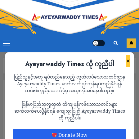
×
Ayeyarwaddy Times ကို ကူညီပါ
Home
သတင်း
ပြည်သူနှင့်အတူ ရပ်တည်နေသည့် လွတ်လပ်သောသတင်းဌာန
Ayeyarwaddy Times ဆက်လက်ရှင်သန်ရပ်တည်နိုင်ရန်
သတင်း
သင်၏ကူညီထောက်ပံ့မှု အထူးလိုအပ်နေပါသည်။
မြန်မာပြည်သူလူထုထံ တိကျမှန်ကန်သောသတင်းများ
ဆက်လက်ပေးပို့နိုင်ရန် ကျေးဇူးပြု၍ Ayeyarwaddy Times
ကို ကူညီပါ။
Donate Now