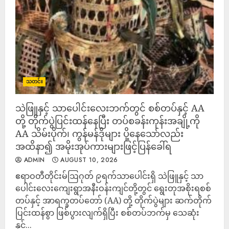
သတင်း
သဲဖြူနှင့် သာပေါင်းလေးဘက်တွင် စစ်တပ်နှင့် AA
တို့ တိုက်ပွဲပြင်းထန်‌နေပြီး တပ်စခန်းကုန်းအချို့ကို
AA သိမ်းပိုက်၊ ကွန်မန်ဒိုများ ပို့နေသော်လည်း
အထိနာ၍ အမိုးအုပ်ကားများဖြင့်ပြန်ခေါ်ရ
ADMIN
AUGUST 10, 2026
‎ဧရာဝတီတိုင်းမ်‎ဩဂုတ် ၉ရက်‎‎သာပေါင်းရှိ သဲဖြူနှင့် သာ
ပေါင်းလေးကျေးရွာအနီးဝန်းကျင်တို့တွင် ရွေးတုအစိုးရစစ်
တပ်နှင့် အာရက္ခတပ်တော် (AA) တို့ တိုက်ပွဲများ ဆက်တိုက်
ပြင်းထန်စွာ ဖြစ်ပွားလျက်ရှိပြီး စစ်တပ်ဘက်မှ သေဆုံး
နှင့်...