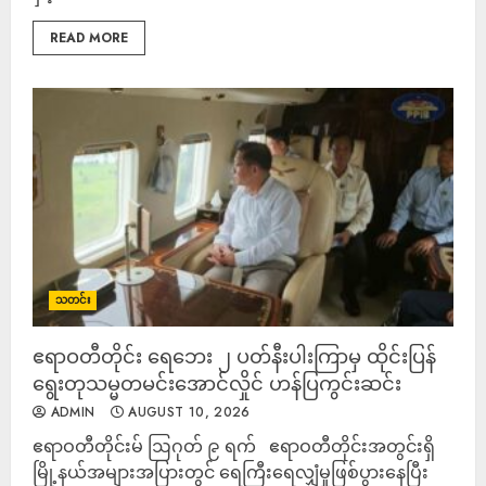
READ MORE
သတင်း
ဧရာဝတီတိုင်း ရေဘေး ၂ ပတ်နီးပါးကြာမှ ထိုင်းပြန်
ရွေးတုသမ္မတမင်းအောင်လှိုင် ဟန်ပြကွင်းဆင်း
ADMIN
AUGUST 10, 2026
ဧရာဝတီတိုင်းမ် ဩဂုတ် ၉ ရက် ဧရာဝတီတိုင်းအတွင်းရှိ
မြို့နယ်အများအပြားတွင် ရေကြီးရေလျှံမှုဖြစ်ပွားနေပြီး