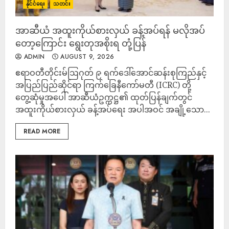
နိုင်ငံရေး
သတင်း
အာဆီယံ အထူးကိုယ်စားလှယ် ခန့်အပ်ရန် မလိုအပ်
တော့ကြောင်း ရွေးတုအစိုးရ တုံ့ပြန်
ADMIN
AUGUST 9, 2026
ဧရာဝတီတိုင်းမ်ဩဂုတ် ၉ ရက်ဒေါ်အောင်ဆန်းစုကြည်နှင့်
အပြည်ပြည်ဆိုင်ရာ ကြက်ခြေနီကော်မတီ (ICRC) တို့
တွေ့ဆုံမှုအပေါ် အာဆီယံဥက္ကဋ္ဌ၏ ထုတ်ပြန်ချက်တွင်
အထူးကိုယ်စားလှယ် ခန့်အပ်ရေး အပါအဝင် အချို့သော...
READ MORE