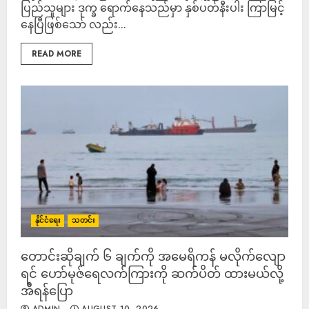
ပြည်သူများ ဒုက္ခ ရောက်နေသည်မှာ နှစ်ပတ်နီးပါး ကြာမြင့်
နေပြီဖြစ်သော် လည်း...
READ MORE
နိုင်ငံရေး
သတင်း
တောင်းဆိုချက် ၆ ချက်ကို အမေရိကန် မလိုက်လျော
ရင် ဟော်မုဇ်ရေလက်ကြားကို ဆက်ပိတ် ထားမယ်လို့
အီရန်ပြော