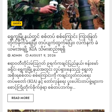
သတင်း
ရွှေကူမြို့နယ်တွင် စစ်တပ် စစ်ကြောင်း ကြားဖြတ်
တိုက်ခိုက်ခံရပြီး တပ်ပျက်ထွက်ပြေး၊ လက်နက် ခဲ
ယမ်းအချို့ KIA သိမ်းဆည်းရရှိ
ADMIN
AUGUST 9, 2026
‎ဧရာဝတီတိုင်းမ်‎ဩဂုတ် ၉ရက်‎‎ကချင်ပြည်နယ်၊ ဗန်းမော်
ခရိုင်၊ ရွှေကူမြို့နယ်အတွင်း လှုပ်ရှားနေသည့် ရွေးတု
အစိုးရစစ်တပ် စစ်ကြောင်းကို ကချင်လွတ်လပ်ရေး
တပ်မတော် (KIA) နှင့် တော်လှန်ရေး ပူးပေါင်းတပ်ဖွဲ့များက
စောင့်ကြိုတိုက်ခိုက်ခဲ့ရာ စစ်တပ်ဘက်မှ...
READ MORE