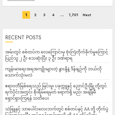
1
2
3
4
…
1,701
Next
RECENT POSTS
‎အမ်းတွင် စစ်တပ်က လေကြောင်းမှ ဗုံးကြဲတိုက်ခိုက်မှုကြောင့်
ပြည်သူ ၂ ဦး သေဆုံးပြီး ၃ ဦး ဒဏ်ရာရ
ကျန်းမာရေးအရအကျိုးများတဲ့ နွားနို့နဲ့ ဒိန်ချဉ်ကို ဘယ်လို
သောက်သုံးမလဲ
ဧရာဝတီမြစ်ရေသည် မြင်းမူ၊ ပခုက္ကူနှင့် ညောင်ဦးမြို့တို့တွင်
ရက်ပိုင်းအတွင်း စိုးရိမ်ရေမှတ် ရောက်ရှိ မည်၊ အချိန်မီ
ရှောင်ရှားကြရန် သတိပေး
သဲဖြူနှင့် သာပေါင်းလေးဘက်တွင် စစ်တပ်နှင့် AA တို့ တိုက်ပွဲ