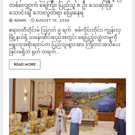
တစ်လျှောက် ရေကြီး၊ ပြည်သူ ၈ ဦး သေဆုံးပြီး
သောင်းချီ ဘေးလွတ်ရာ ပြေးနေရ
ADMIN
AUGUST 10, 2026
ဧရာဝတီတိုင်းမ် ဩဂုတ် ၉ ရက် စစ်ကိုင်းတိုင်း၊ ကျွန်းလှ
မြို့နယ်ရှိ သဖန်းဆိပ်ဆည်အတွင်း ရေပြည့်လျှံလာမှုကို
ရွေးတုအစိုးရတပ်က ပြည်သူများအား ကြိုတင်အသိပေး
ခြင်းမရှိဘဲ ရုတ် တရက်...
READ MORE