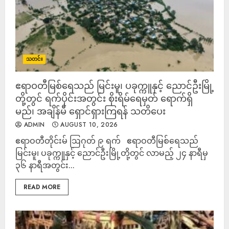
သတင်း
ဧရာဝတီမြစ်ရေသည် မြင်းမူ၊ ပခုက္ကူနှင့် ညောင်ဦးမြို့
တို့တွင် ရက်ပိုင်းအတွင်း စိုးရိမ်ရေမှတ် ရောက်ရှိ
မည်၊ အချိန်မီ ရှောင်ရှားကြရန် သတိပေး
ADMIN
AUGUST 10, 2026
ဧရာဝတီတိုင်းမ် ဩဂုတ် ၉ ရက် ဧရာဝတီမြစ်ရေသည်
မြင်းမူ၊ ပခုက္ကူနှင့် ညောင်ဦးမြို့တို့တွင် လာမည့် ၂၄ နာရီမှ
၃၆ နာရီအတွင်း...
READ MORE