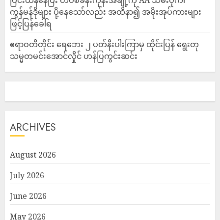
ပြင်းထန်‌နေပြီး တပ်စခန်းကုန်းအချို့ကို AA သိမ်းပိုက်၊
ကွန်မန်ဒိုများ ပို့နေသော်လည်း အထိနာ၍ အမိုးအုပ်ကားများ
ဖြင့်ပြန်ခေါ်ရ
ဧရာဝတီတိုင်း ရေဘေး ၂ ပတ်နီးပါးကြာမှ ထိုင်းပြန် ရွေးတု
သမ္မတမင်းအောင်လှိုင် ဟန်ပြကွင်းဆင်း
ARCHIVES
August 2026
July 2026
June 2026
May 2026