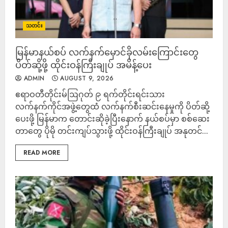
သတင်း
မြန်မာနယ်စပ် လက်နက်မှောင်ခိုလမ်းကြောင်းတွေ
ပိတ်ဆို့ဖို့ ထိုင်းဝန်ကြီးချုပ် အမိန့်ပေး
ADMIN
AUGUST 9, 2026
ဧရာဝတီတိုင်းမ်ဩဂုတ် ၉ ရက်တိုင်းရင်းသား
လက်နက်ကိုင်အဖွဲ့တွေထံ လက်နက်စီးဆင်းနေမှုကို ပိတ်ဆို့
ပေးဖို့ မြန်မာက တောင်းဆိုခဲ့ပြီးနောက် နယ်စပ်မှာ စစ်ဆေး
တာတွေ ပိုမို တင်းကျပ်သွားဖို့ ထိုင်းဝန်ကြီးချုပ် အနုတင်...
READ MORE