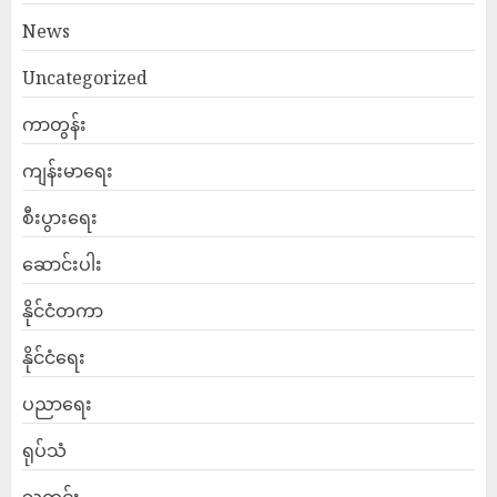
News
Uncategorized
ကာတွန်း
ကျန်းမာရေး
စီးပွားရေး
ဆောင်းပါး
နိုင်ငံတကာ
နိုင်ငံရေး
ပညာရေး
ရုပ်သံ