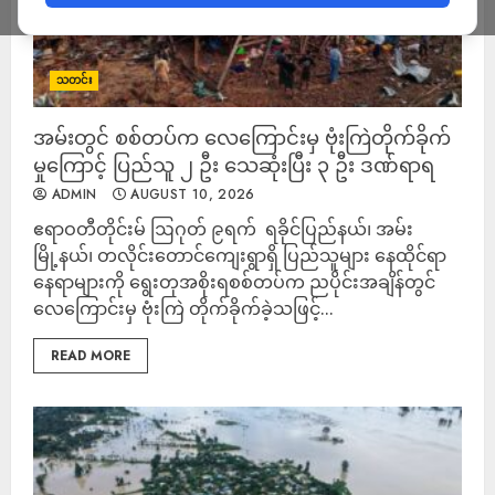
သတင်း
‎အမ်းတွင် စစ်တပ်က လေကြောင်းမှ ဗုံးကြဲတိုက်ခိုက်
မှုကြောင့် ပြည်သူ ၂ ဦး သေဆုံးပြီး ၃ ဦး ဒဏ်ရာရ
ADMIN
AUGUST 10, 2026
ဧရာဝတီတိုင်းမ် ‎ဩဂုတ် ၉ရက် ‎ ‎ရခိုင်ပြည်နယ်၊ အမ်း
မြို့နယ်၊ တလိုင်းတောင်ကျေးရွာရှိ ပြည်သူများ နေထိုင်ရာ
နေရာများကို ရွေးတုအစိုးရစစ်တပ်က ညပိုင်းအချိန်တွင်
လေကြောင်းမှ ဗုံးကြဲ တိုက်ခိုက်ခဲ့သဖြင့်...
READ MORE