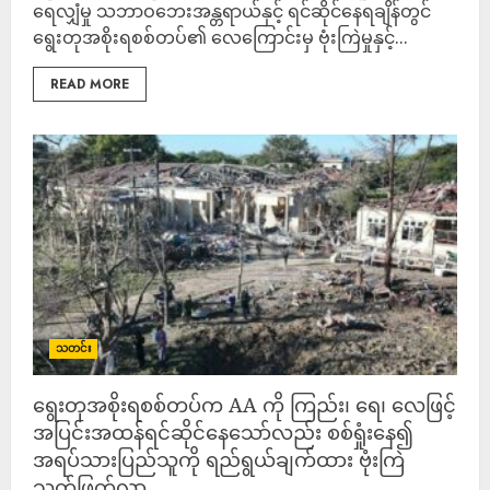
ရေလျှံမှု သဘာဝဘေးအန္တရာယ်နှင့် ရင်ဆိုင်နေရချိန်တွင်
ရွေးတုအစိုးရစစ်တပ်၏ လေကြောင်းမှ ဗုံးကြဲမှုနှင့်...
READ MORE
သတင်း
ရွေးတုအစိုးရစစ်တပ်က AA ကို ကြည်း၊ ရေ၊ လေဖြင့်
အပြင်းအထန်ရင်ဆိုင်နေသော်လည်း စစ်ရှုံးနေ၍
အရပ်သားပြည်သူကို ရည်ရွယ်ချက်ထား ဗုံးကြဲ
သတ်ဖြတ်လာ