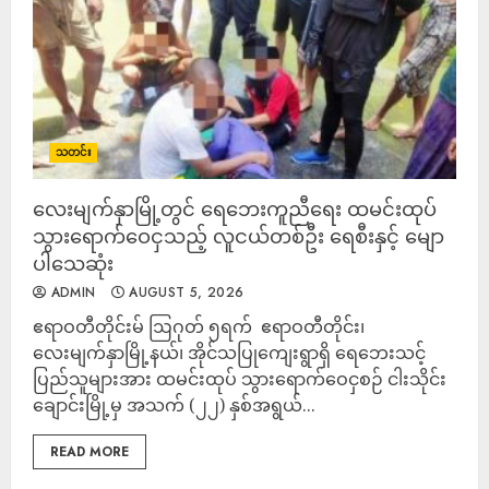
သတင်း
လေးမျက်နှာမြို့တွင် ရေဘေးကူညီရေး ထမင်းထုပ်
သွားရောက်ဝေငှသည့် လူငယ်တစ်ဦး ရေစီးနှင့် မျော
ပါသေဆုံး
ADMIN
AUGUST 5, 2026
‎ဧရာဝတီတိုင်းမ် ‎ဩဂုတ် ၅ရက် ‎ ‎ဧရာဝတီတိုင်း၊
လေးမျက်နှာမြို့နယ်၊ အိုင်သပြုကျေးရွာရှိ ရေဘေးသင့်
ပြည်သူများအား ထမင်းထုပ် သွားရောက်ဝေငှစဉ် ငါးသိုင်း
ချောင်းမြို့မှ အသက် (၂၂) နှစ်အရွယ်...
READ MORE