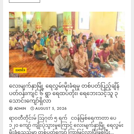
သတင်း
လေးမျက်နှာမြို့ ရေလွှမ်းမိုးခံရမှု တစ်ပတ်ပြည့်ချိန်
ပတ်ဝန်းကျင် ၆ ရွာ ရေထပ်တိုး၊ ရေဘေးသင့်သူ ၃
သောင်းကျော်ရှိလာ
ADMIN
AUGUST 5, 2026
ရာဝတီတိုင်းမ် ဩဂုတ် ၅ ရက် ငဝန်မြစ်ရေကာတာ ပေ
၁၂၀ ကျော် ကျိုးပဲ့သွားမှုကြောင့် လေးမျက်နှာမြို့ ရေလွှမ်း
မိုးခံရသည်မှာ တစ်ပတ်ကျော် ကြာမြင့်လာပြီဖြစ်ပြီး...