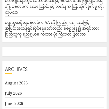
‎လေးမျက်နှာတွင် သဘာဝဘေးနှင့် စစ်ဘေးဒဏ် ပြိုင်၍ခံနေရ
ချိန် စစ်တပ်က လေကြောင်းနှင့် လက်နက် ကြီးတိုက်ခိုက်မှု တိုး
လုပ်လာ
ရွေးတုအစိုးရစစ်တပ်က AA ကို ကြည်း၊ ရေ၊ လေဖြင့်
အပြင်းအထန်ရင်ဆိုင်နေသော်လည်း စစ်ရှုံးနေ၍ အရပ်သား
ပြည်သူကို ရည်ရွယ်ချက်ထား ဗုံးကြဲသတ်ဖြတ်လာ
ARCHIVES
August 2026
July 2026
June 2026