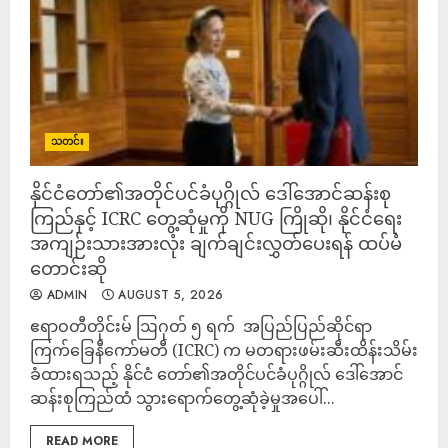
သတင်း
နိုင်ငံတော်၏အတိုင်ပင်ခံပုဂ္ဂိုလ် ဒေါ်အောင်ဆန်းစု
ကြည်နှင့် ICRC တွေ့ဆုံမှုကို NUG ကြိုဆို၊ နိုင်ငံရေး
အကျဉ်းသားအားလုံး ချက်ချင်းလွှတ်ပေးရန် ထပ်မံ
တောင်းဆို
ADMIN
AUGUST 5, 2026
‎ဧရာဝတီတိုင်းမ် ‎ဩဂုတ် ၅ ရက် ‎ ‎အပြည်ပြည်ဆိုင်ရာ
ကြက်ခြေနီကော်မတီ (ICRC) က မတရားဖမ်းဆီးထိန်းသိမ်း
ခံထားရသည့် နိုင်ငံ တော်၏အတိုင်ပင်ခံပုဂ္ဂိုလ် ဒေါ်အောင်
ဆန်းစုကြည်ထံ သွားရောက်တွေ့ဆုံခဲ့မှုအပေါ်...
READ MORE