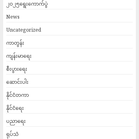
၂၀၂၅ရွေးကောက်ပွဲ
News
Uncategorized
ကာတွန်း
ကျန်းမာရေး
စီးပွားရေး
ဆောင်းပါး
နိုင်ငံတကာ
နိုင်ငံရေး
ပညာရေး
ရုပ်သံ