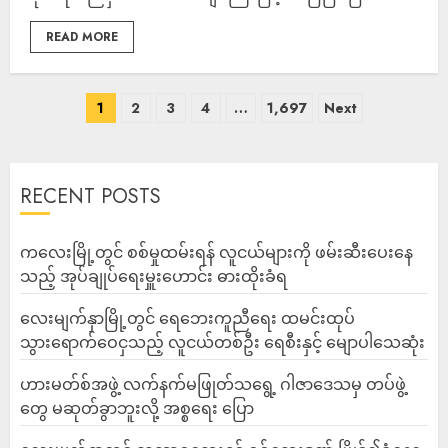
READ MORE
1
2
3
4
…
1,697
Next
RECENT POSTS
ကလေးမြို့တွင် စစ်မှုထမ်းရန် လူငယ်များကို ဖမ်းဆီးပေးနေ
သည့် အုပ်ချုပ်ရေးမှူးဟောင်း ဓားထိုးခံရ
လေးမျက်နှာမြို့တွင် ရေဘေးကူညီရေး ထမင်းထုပ်
သွားရောက်ဝေငှသည့် လူငယ်တစ်ဦး ရေစီးနှင့် မျောပါသေဆုံး
ဟားမတ်စ်အဖွဲ့ လက်နက်မဖြုတ်သရွေ့ ဂါဇာဒေသမှ တပ်ဖွဲ့
တွေ မဆုတ်ခွာဘူးလို့ အစ္စရေး ပြော