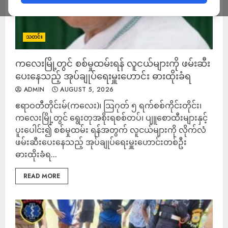
သတင်း
ကလေးမြို့တွင် စစ်မှုထမ်းရန် လူငယ်များကို ဖမ်းဆီး
ပေးနေသည့် အုပ်ချုပ်ရေးမှူးဟောင်း ဓားထိုးခံရ
ADMIN
AUGUST 5, 2026
ဧရာဝတီတိုင်းမ်(ကလေး)၊ ဩဂုတ် ၅ ရက်စစ်ကိုင်းတိုင်း၊
ကလေးမြို့တွင် ရွေးတုအစိုးရစစ်တပ်၊ ပျူစောထီးများနှင့်
ပူးပေါင်း၍ စစ်မှုထမ်း ရန်အတွက် လူငယ်များကို လိုက်လံ
ဖမ်းဆီးပေးနေသည့် အုပ်ချုပ်ရေးမှူးဟောင်းတစ်ဦး
ဓားထိုးခံရ...
READ MORE