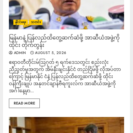
နိုင်ငံရေး
သတင်း
မြန်မာနဲ့ ပြန်လည်ထိတွေ့ဆက်ဆံဖို့ အာဆီယံအဖွဲ့ကို
ထိုင်း တိုက်တွန်း
ADMIN
AUGUST 5, 2026
ဧရာဝတီတိုင်းမ်ဩဂုတ် ၅ ရက်ဒေသတွင်း စည်းလုံး
ညီညွတ်မှုအတွက် အိမ်နီးချင်းနိုင်ငံ တည်ငြိမ်ဖို့ လိုအပ်တာ
ကြောင့် မြန်မာနိုင် ငံနဲ့ ပြန်လည်ထိတွေ့ဆက်ဆံဖို့ ထိုင်း
ဝန်ကြီးချုပ် အနုတင်ချာန်ဗီရကူးလ်က အာဆီယံအဖွဲ့ကို
အင်္ဂါနေ့မှာ...
READ MORE