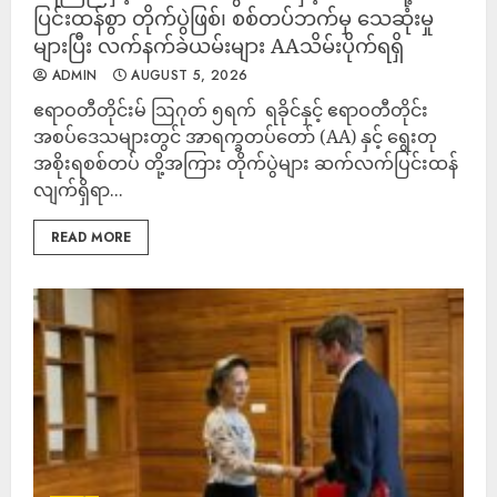
ပြင်းထန်စွာ တိုက်ပွဲဖြစ်၊ စစ်တပ်ဘက်မှ သေဆုံးမှု
များပြီး လက်နက်ခဲယမ်းများ AAသိမ်းပိုက်ရရှိ
ADMIN
AUGUST 5, 2026
‎ဧရာဝတီတိုင်းမ် ‎ဩဂုတ် ၅ရက် ‎ ‎​ရခိုင်နှင့် ဧရာဝတီတိုင်း
အစပ်ဒေသများတွင် အာရက္ခတပ်တော် (AA) နှင့် ရွေးတု
အစိုးရစစ်တပ် တို့အကြား တိုက်ပွဲများ ဆက်လက်ပြင်းထန်
လျက်ရှိရာ...
READ MORE