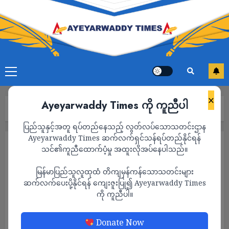
×
Ayeyarwaddy Times ကို ကူညီပါ
Home
သတင်း
ပြည်သူနှင့်အတူ ရပ်တည်နေသည့် လွတ်လပ်သောသတင်းဌာန
Ayeyarwaddy Times ဆက်လက်ရှင်သန်ရပ်တည်နိုင်ရန်
သတင်း
သင်၏ကူညီထောက်ပံ့မှု အထူးလိုအပ်နေပါသည်။
မြန်မာပြည်သူလူထုထံ တိကျမှန်ကန်သောသတင်းများ
ဆက်လက်ပေးပို့နိုင်ရန် ကျေးဇူးပြု၍ Ayeyarwaddy Times
ကို ကူညီပါ။
Donate Now