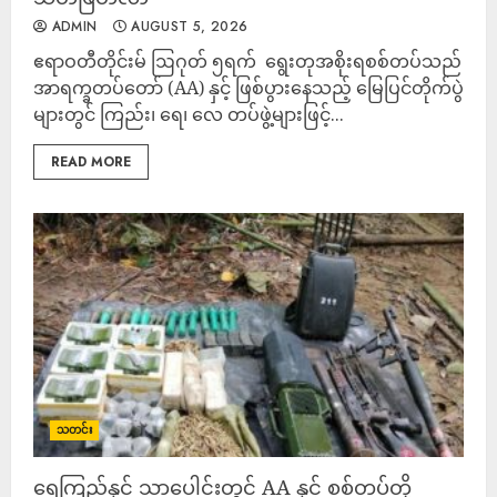
ADMIN
AUGUST 5, 2026
‎ဧရာဝတီတိုင်းမ် ‎ဩဂုတ် ၅ရက် ‎ ‎ရွေးတုအစိုးရစစ်တပ်သည်
အာရက္ခတပ်တော် (AA) နှင့် ဖြစ်ပွားနေသည့် မြေပြင်တိုက်ပွဲ
များတွင် ကြည်း၊ ရေ၊ လေ တပ်ဖွဲ့များဖြင့်...
READ MORE
သတင်း
‎ရေကြည်နှင့် သာပေါင်းတွင် AA နှင့် စစ်တပ်တို့