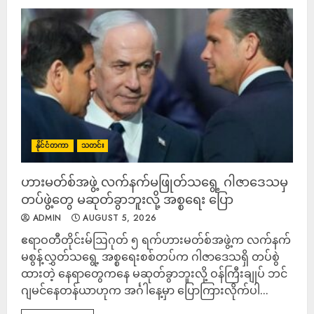
နိုင်ငံတကာ
သတင်း
ဟားမတ်စ်အဖွဲ့ လက်နက်မဖြုတ်သရွေ့ ဂါဇာဒေသမှ
တပ်ဖွဲ့တွေ မဆုတ်ခွာဘူးလို့ အစ္စရေး ပြော
ADMIN
AUGUST 5, 2026
ဧရာဝတီတိုင်းမ်ဩဂုတ် ၅ ရက်ဟားမတ်စ်အဖွဲ့က လက်နက်
မစွန့်လွှတ်သရွေ့ အစ္စရေးစစ်တပ်က ဂါဇာဒေသရှိ တပ်စွဲ
ထားတဲ့ နေရာတွေကနေ မဆုတ်ခွာဘူးလို့ ဝန်ကြီးချုပ် ဘင်
ဂျမင်နေတန်ယာဟုက အင်္ဂါနေ့မှာ ပြောကြားလိုက်ပါ...