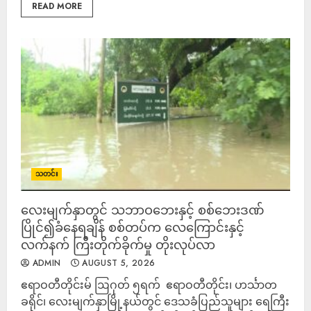
READ MORE
သတင်း
‎လေးမျက်နှာတွင် သဘာဝဘေးနှင့် စစ်ဘေးဒဏ်
ပြိုင်၍ခံနေရချိန် စစ်တပ်က လေကြောင်းနှင့်
လက်နက် ကြီးတိုက်ခိုက်မှု တိုးလုပ်လာ
ADMIN
AUGUST 5, 2026
‎ဧရာဝတီတိုင်းမ် ‎ဩဂုတ် ၅ရက် ‎ ‎ဧရာဝတီတိုင်း၊ ဟင်္သာတ
ခရိုင်၊ လေးမျက်နှာမြို့နယ်တွင် ဒေသခံပြည်သူများ ရေကြီး