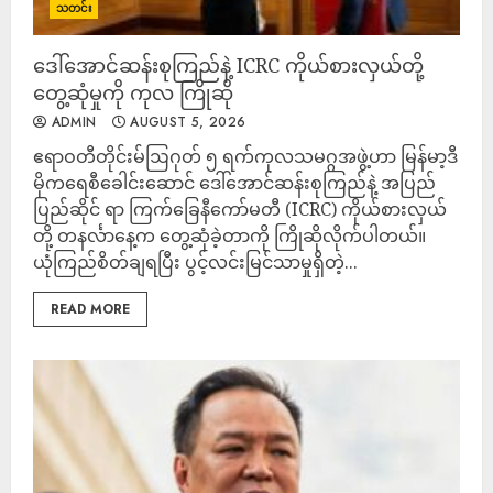
သတင်း
ဒေါ်အောင်ဆန်းစုကြည်နဲ့ ICRC ကိုယ်စားလှယ်တို့
တွေ့ဆုံမှုကို ကုလ ကြိုဆို
ADMIN
AUGUST 5, 2026
ဧရာဝတီတိုင်းမ်ဩဂုတ် ၅ ရက်ကုလသမဂ္ဂအဖွဲ့ဟာ မြန်မာ့ဒီ
မိုကရေစီခေါင်းဆောင် ဒေါ်အောင်ဆန်းစုကြည်နဲ့ အပြည်
ပြည်ဆိုင် ရာ ကြက်ခြေနီကော်မတီ (ICRC) ကိုယ်စားလှယ်
တို့ တနင်္လာနေ့က တွေ့ဆုံခဲ့တာကို ကြိုဆိုလိုက်ပါတယ်။
ယုံကြည်စိတ်ချရပြီး ပွင့်လင်းမြင်သာမှုရှိတဲ့...
READ MORE