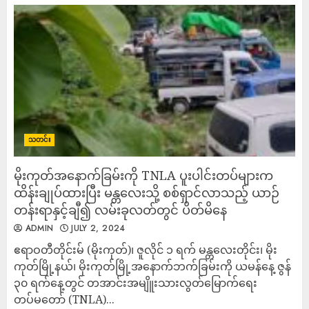
သတင်း
မိုးကုတ်အနောက်ခြမ်းကို TNLA ပူးပါင်းတပ်များက
ထိန်းချုပ်ထားပြီး မန္တလေးသို့ စစ်ရှာင်လာသည့် ယာဉ်
တန်းရာနှင့်ချီ၍ လမ်းခုလတ်တွင် ပိတ်မိနေ
ADMIN
JULY 2, 2024
ဧရာဝတီတိုင်းမ် (မိုးကုတ်)၊ ‌‌‌‌‌‌‌‌‌‌‌‌‌ဇူလိုင် ၁ ရက် မန္တလေးတိုင်း၊ မိုး
ကုတ်မြို့နယ်၊ မိုးကုတ်မြို့အနောက်ဘက်ခြမ်းကို ယမန်နေ့ ဇွန်
၃၀ ရက်နေ့တွင် တအာင်းအမျိူးသားလွတ်မြောက်ရေး
တပ်မတော် (TNLA)...