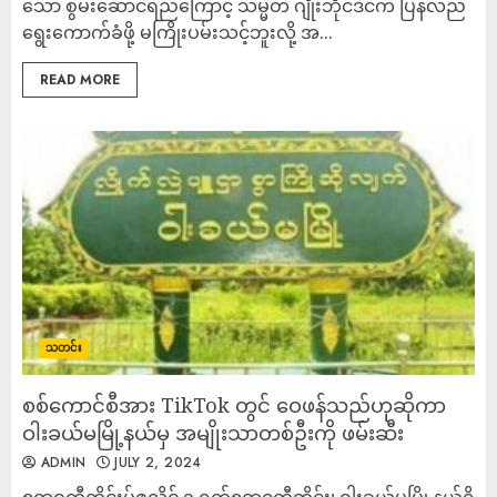
သော စွမ်းဆောင်ရည်ကြောင့် သမ္မတ ဂျိုးဘိုင်ဒင်က ပြန်လည်
ရွေးကောက်ခံဖို့ မကြိုးပမ်းသင့်ဘူးလို့ အ...
READ MORE
သတင်း
စစ်ကောင်စီအား TikTok တွင် ဝေဖန်သည်ဟုဆိုကာ
ဝါးခယ်မမြို့နယ်မှ အမျိုးသာတစ်ဦးကို ဖမ်းဆီး
ADMIN
JULY 2, 2024