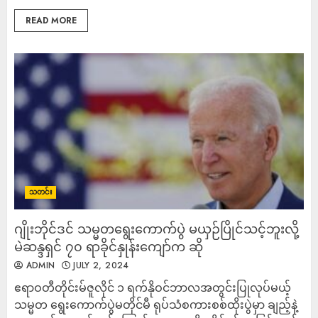
READ MORE
သတင်း
ဂျိုးဘိုင်ဒင် သမ္မတရွေးကောက်ပွဲ မယှဉ်ပြိုင်သင့်ဘူးလို့
မဲဆန္ဒရှင် ၇၀ ရာခိုင်နှုန်းကျော်က ဆို
ADMIN
JULY 2, 2024
ဧရာဝတီတိုင်းမ်ဇူလိုင် ၁ ရက်နိုဝင်ဘာလအတွင်းပြုလုပ်မယ့်
သမ္မတ ရွေးကောက်ပွဲမတိုင်မီ ရုပ်သံစကားစစ်ထိုးပွဲမှာ ချည့်နဲ့