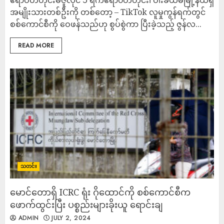
ဧရာဝတီတိုင်းမ်ဇူလိုင် ၁ ရက်ဧရာ၀တီတိုင်း၊ ဝါးခယ်မမြို့နယ်ရှိ
အမျိုးသားတစ်ဦးကို တစ်တော့ – TikTok လူမှုကွန်ရက်တွင်
စစ်ကောင်စီကို ဝေဖန်သည်ဟု စွပ်စွဲကာ ပြီးခဲ့သည့် ဇွန်လ...
READ MORE
သတင်း
မောင်တောရှိ ICRC ရုံး ဂိုထောင်ကို စစ်ကောင်စီက
ဖောက်ထွင်းပြီး ပစ္စည်းများခိုးယူ ရောင်းချ
ADMIN
JULY 2, 2024