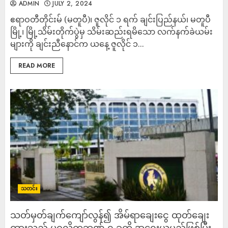
ADMIN
JULY 2, 2024
ဧရာဝတီတိုင်းမ် (မတူပီ)၊ ဇူလိုင် ၁ ရက် ချင်းပြည်နယ်၊ မတူပီ
မြို့၊ မြို့သိမ်းတိုက်ပွဲမှ သိမ်းဆည်းရမိသော လက်နက်ခဲယမ်း
များကို ချင်းညီနောင်က ယနေ့ ဇူလိုင် ၁...
READ MORE
သတင်း
သတ်မှတ်ချက်ကျော်လွန်၍ အိမ်ရာချေးငွေ ထုတ်ချေး
ထားသည့် ပုဂ္ဂလိကဘဏ် ၇ ခုကို အရေးယူမည်ဖြစ်ပြီး