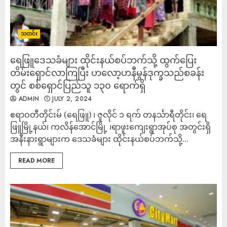
သတင်း
ရေဖြူဒေသခံများ ထိုင်းနယ်စပ်ဘက်သို့ ထွက်ပြေး
တိမ်းရှောင်လာကြပြီး ဟလော့ဟနီမွန်ဒုက္ခသည်စခန်း
တွင် စစ်ရှောင်ပြည်သူ ၁၃၀ ရောက်ရှိ
ADMIN
JULY 2, 2024
ဧရာဝတီတိုင်းမ် (ရေဖြူ) ၊ ဇူလိုင် ၁ ရက် တနင်္သာရီတိုင်း၊ ရေ
ဖြူမြို့နယ်၊ ကလိန်အောင်မြို့ ၊ရာဖူးကျေးရွာအုပ်စု အတွင်းရှိ
အနီးနားရွာများက ဒေသခံများ ထိုင်းနယ်စပ်ဘက်သို့...
READ MORE