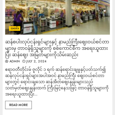
သတင်း
ဆန်စပါးလုပ်ငန်းရှင်များနှင့် နာမည်ကြီးဈေးဝယ်စင်တာ
များမှ တာဝန်ရှိသူများကို စစ်ကောင်စီက အရေးယူထား
ပြီး ဆန်ဈေး အမြတ်များကိုသိမ်းဆည်း
ADMIN
JULY 2, 2024
ဧရာဝတီတိုင်းမ် ဇူလိုင် ၁ ရက် ဆန်ရောင်းချမှုနှင့်ပတ်သက်၍
ဆန်လုပ်ငန်းရှင်များအပါအဝင် နာမည်ကြီး ဈေးဝယ်စင်တာ
များတွင် ရောင်းချသော ဆန်အိတ်ဈေးနှုန်းများသည်
သတ်မှတ်ဈေးနှုန်းထက် ကြီးမြင့်နေသဖြင့် တာဝန်ရှိသူများကို
အရေးယူထားပြီး...
READ MORE