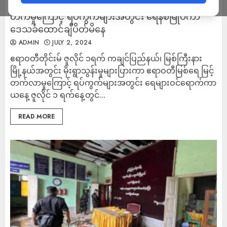
မြစ်ကြီးနားတွင် မိုးရွာသွန်းမှုများပြားပြီး မြစ်ရေမြင့်
တက်မှုကြောင့် ရပ်ကွက်များအတွင်း ရေနစ်မြုပ်ကာ
ဒေသခံထောင်ချီပိတ်မိနေ
ADMIN
JULY 2, 2024
ဧရာဝတီတိုင်းမ် ဇူလိုင် ၁ရက် ကချင်ပြည်နယ်၊ မြစ်ကြီးနား
မြို့နယ်အတွင်း မိုးရွာသွန်းမှုများပြားကာ ဧရာဝတီမြစ်ရေ မြင့်
တက်လာမှုကြောင့် ရပ်ကွက်များအတွင်း ရေများဝင်ရောက်ကာ
ယနေ့ ဇူလိုင် ၁ ရက်နေ့တွင်...
READ MORE