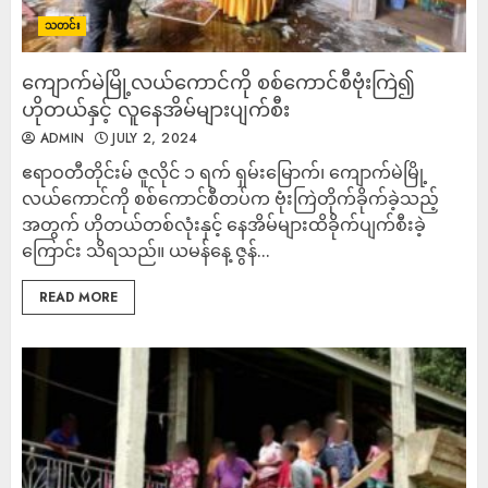
သတင်း
ကျောက်မဲမြို့လယ်ကောင်ကို စစ်ကောင်စီဗုံးကြဲ၍
ဟိုတယ်နှင့် လူနေအိမ်များပျက်စီး
ADMIN
JULY 2, 2024
ဧရာဝတီတိုင်းမ် ဇူလိုင် ၁ ရက် ရှမ်းမြောက်၊ ကျောက်မဲမြို့
လယ်ကောင်ကို စစ်ကောင်စီတပ်က ဗုံးကြဲတိုက်ခိုက်ခဲ့သည့်
အတွက် ဟိုတယ်တစ်လုံးနှင့် နေအိမ်များထိခိုက်ပျက်စီးခဲ့
ကြောင်း သိရသည်။ ယမန်နေ့ ဇွန်...
READ MORE