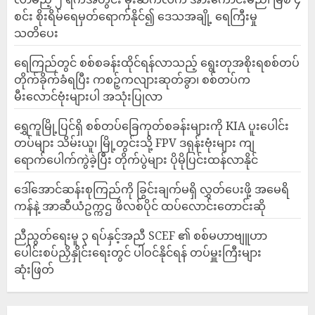
စင်း စိုးရိမ်ရေမှတ်ရောက်နိုင်၍ ဒေသအချို့ ရေကြီးမှု
သတိပေး
ရေကြည်တွင် စစ်စခန်းထိုင်ရန်လာသည့် ရွေးတုအစိုးရစစ်တပ်
တိုက်ခိုက်ခံရပြီး ကစဉ့်ကလျားဆုတ်ခွာ၊ စစ်တပ်က
မီးလောင်ဗုံးများပါ အသုံးပြုလာ
‎ရွှေကူမြို့ပြင်ရှိ စစ်တပ်ခြေကုတ်စခန်းများကို KIA ပူးပေါင်း
တပ်များ သိမ်းယူ၊ မြို့တွင်းသို့ FPV ဒရုန်းဗုံးများ ကျ
ရောက်ပေါက်ကွဲခဲ့ပြီး တိုက်ပွဲများ ပိုမိုပြင်းထန်လာနိုင်
ဒေါ်အောင်ဆန်းစုကြည်ကို ခြွင်းချက်မရှိ လွှတ်ပေးဖို့ အမေရိ
ကန်နဲ့ အာဆီယံဥက္ကဌ ဖိလစ်ပိုင် ထပ်လောင်းတောင်းဆို
ညီညွတ်ရေးမူ ၃ ရပ်နှင့်အညီ SCEF ၏ စစ်မဟာဗျူဟာ
ပေါင်းစပ်ညှိနှိုင်းရေးတွင် ပါဝင်နိုင်ရန် တပ်မှူးကြီးများ
ဆုံးဖြတ်