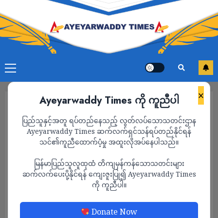
×
Ayeyarwaddy Times ကို ကူညီပါ
ပြည်သူနှင့်အတူ ရပ်တည်နေသည့် လွတ်လပ်သောသတင်းဌာန
Ayeyarwaddy Times ဆက်လက်ရှင်သန်ရပ်တည်နိုင်ရန်
သင်၏ကူညီထောက်ပံ့မှု အထူးလိုအပ်နေပါသည်။
မြန်မာပြည်သူလူထုထံ တိကျမှန်ကန်သောသတင်းများ
ဆက်လက်ပေးပို့နိုင်ရန် ကျေးဇူးပြု၍ Ayeyarwaddy Times
ကို ကူညီပါ။
သတင်း
Donate Now