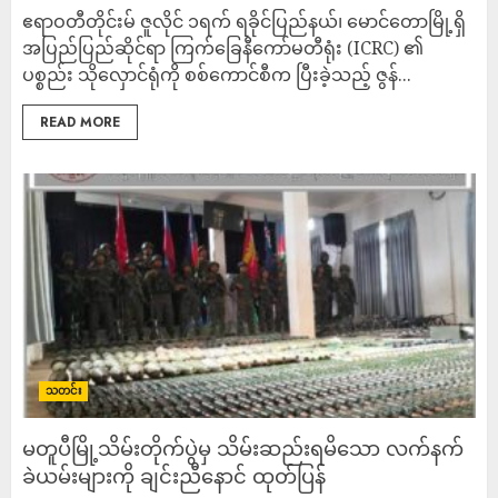
ဧရာဝတီတိုင်းမ် ဇူလိုင် ၁ရက် ရခိုင်ပြည်နယ်၊ မောင်တောမြို့ရှိ
အပြည်ပြည်ဆိုင်ရာ ကြက်ခြေနီကော်မတီရုံး (ICRC) ၏
ပစ္စည်း သိုလှောင်ရုံကို စစ်ကောင်စီက ပြီးခဲ့သည့် ဇွန်...
READ MORE
သတင်း
မတူပီမြို့သိမ်းတိုက်ပွဲမှ သိမ်းဆည်းရမိသော လက်နက်
ခဲယမ်းများကို ချင်းညီနောင် ထုတ်ပြန်