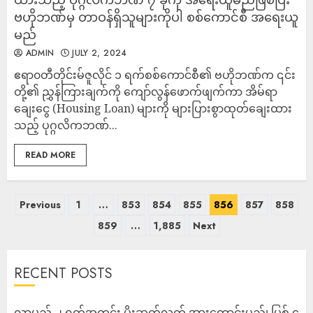
ဗဟိုဘဏ်မှ တာဝန်ရှိသူများကိုပါ စစ်ကောင်စီ အရေးယူ
မည်
ADMIN
JULY 2, 2024
ဧရာ၀တီတိုင်းမ်ဇူလိုင် ၁ ရက်စစ်ကောင်စီ၏ ဗဟိုဘဏ်က ၎င်း
တို့၏ ညွှန်ကြားချက်ကို ကျော်လွန်ဖောက်ဖျက်ကာ အိမ်ရာ
ချေးငွေ (Housing Loan) များကို များပြားစွာထုတ်ချေးထား
သည့် ပုဂ္ဂလိကဘဏ်...
READ MORE
Previous
1
…
853
854
855
856
857
858
859
…
1,885
Next
RECENT POSTS
လာမည့် ၂ ရက်အတွင်း မိုးဆက်လက် အားကောင်းမည်၊ မြစ် ၄