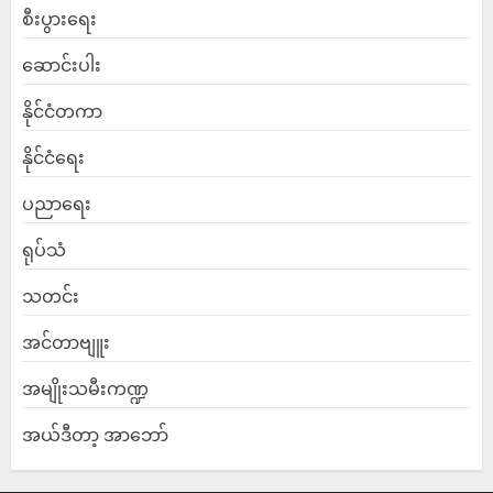
စီးပွားရေး
ဆောင်းပါး
နိုင်ငံတကာ
နိုင်ငံရေး
ပညာရေး
ရုပ်သံ
သတင်း
အင်တာဗျူး
အမျိုးသမီးကဏ္ဍ
အယ်ဒီတာ့ အာဘော်