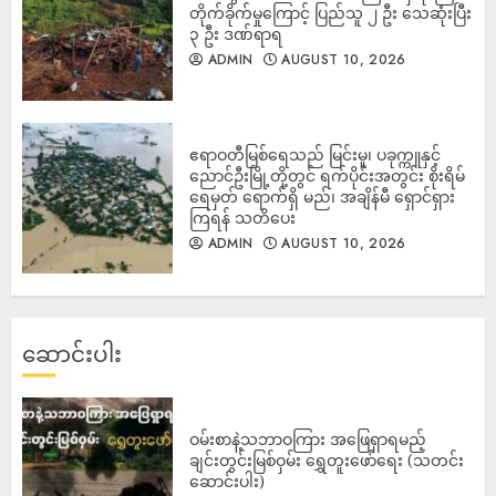
တိုက်ခိုက်မှုကြောင့် ပြည်သူ ၂ ဦး သေဆုံးပြီး
၃ ဦး ဒဏ်ရာရ
ADMIN
AUGUST 10, 2026
ဧရာဝတီမြစ်ရေသည် မြင်းမူ၊ ပခုက္ကူနှင့်
ညောင်ဦးမြို့တို့တွင် ရက်ပိုင်းအတွင်း စိုးရိမ်
ရေမှတ် ရောက်ရှိ မည်၊ အချိန်မီ ရှောင်ရှား
ကြရန် သတိပေး
ADMIN
AUGUST 10, 2026
ဆောင်းပါး
ဝမ်းစာနဲ့သဘာဝကြား အဖြေရှာရမည့်
ချင်းတွင်းမြစ်ဝှမ်း ရွှေတူးဖော်ရေး (သတင်း
ဆောင်းပါး)