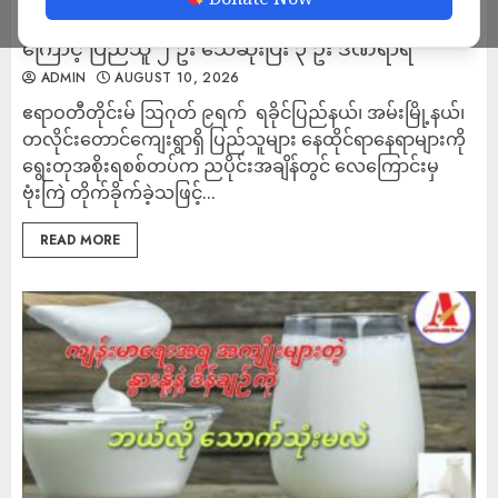
‎အမ်းတွင် စစ်တပ်က လေကြောင်းမှ ဗုံးကြဲတိုက်ခိုက်မှု
ကြောင့် ပြည်သူ ၂ ဦး သေဆုံးပြီး ၃ ဦး ဒဏ်ရာရ
ADMIN
AUGUST 10, 2026
ဧရာဝတီတိုင်းမ် ‎ဩဂုတ် ၉ရက် ‎ ‎ရခိုင်ပြည်နယ်၊ အမ်းမြို့နယ်၊
တလိုင်းတောင်ကျေးရွာရှိ ပြည်သူများ နေထိုင်ရာနေရာများကို
ရွေးတုအစိုးရစစ်တပ်က ညပိုင်းအချိန်တွင် လေကြောင်းမှ
ဗုံးကြဲ တိုက်ခိုက်ခဲ့သဖြင့်...
READ MORE