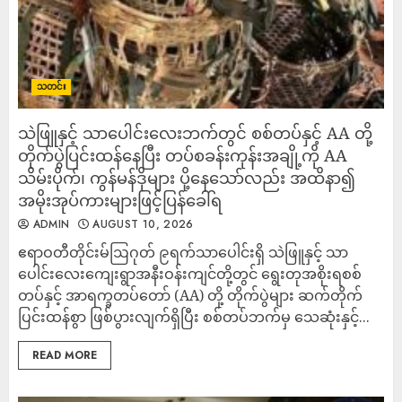
သတင်း
သဲဖြူနှင့် သာပေါင်းလေးဘက်တွင် စစ်တပ်နှင့် AA တို့
တိုက်ပွဲပြင်းထန်‌နေပြီး တပ်စခန်းကုန်းအချို့ကို AA
သိမ်းပိုက်၊ ကွန်မန်ဒိုများ ပို့နေသော်လည်း အထိနာ၍
အမိုးအုပ်ကားများဖြင့်ပြန်ခေါ်ရ
ADMIN
AUGUST 10, 2026
‎ဧရာဝတီတိုင်းမ်‎ဩဂုတ် ၉ရက်‎‎သာပေါင်းရှိ သဲဖြူနှင့် သာ
ပေါင်းလေးကျေးရွာအနီးဝန်းကျင်တို့တွင် ရွေးတုအစိုးရစစ်
တပ်နှင့် အာရက္ခတပ်တော် (AA) တို့ တိုက်ပွဲများ ဆက်တိုက်
ပြင်းထန်စွာ ဖြစ်ပွားလျက်ရှိပြီး စစ်တပ်ဘက်မှ သေဆုံးနှင့်...
READ MORE