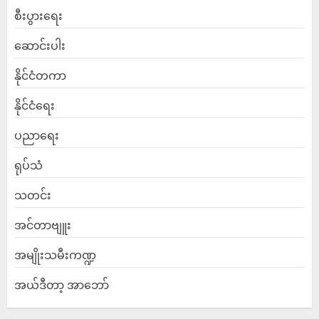
စီးပွားရေး
ဆောင်းပါး
နိုင်ငံတကာ
နိုင်ငံရေး
ပညာရေး
ရုပ်သံ
သတင်း
အင်တာဗျူး
အမျိုးသမီးကဏ္ဍ
အယ်ဒီတာ့ အာဘော်