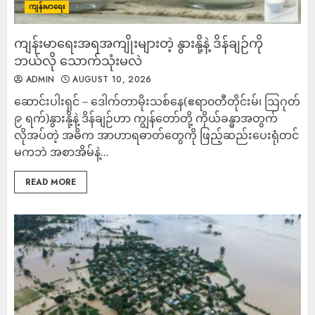
ကျန်းမာရေး
ကျန်းမာရေးအရအကျိုးများတဲ့ နွားနို့နဲ့ ဒိန်ချဉ်ကို
ဘယ်လို သောက်သုံးမလဲ
ADMIN
AUGUST 10, 2026
ဆောင်းပါးရှင် – ဒေါက်တာမိုးသစ်နေ(ဧရာ၀တီတိုင်းမ်၊ ဩဂုတ်
၉ ရက်)နွားနို့နဲ့ ဒိန်ချဉ်ဟာ ကျွန်တော်တို့ ကိုယ်ခန္ဓာအတွက်
လိုအပ်တဲ့ အဓိက အာဟာရဓာတ်တွေကို ဖြည့်ဆည်းပေးရုံတင်
မကဘဲ အစာအိမ်နဲ့...
READ MORE