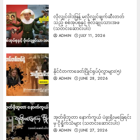
လိုလျှင်ဝါဒဖြန့် မလိုလျှင်ဖျက်ဆီးတတ်
သည့် စစ်အုပ်စုနှင့် ဗိုလ်ချုပ်သားအဖ
(သတင်းဆောင်းပါး)
ADMIN
JULY 11, 2026
နိုင်ငံတကာခေတ်ပြိုင်ရုပ်ပုံလွှာများ(၅)
ADMIN
JUNE 28, 2026
အုတ်ဖိုဘူတာ နောက်ကွယ် ပဲခူးရိုးမခြေရင်း
မှ ငိုရှိုက်သံများ (သတင်းဆောင်းပါး)
ADMIN
JUNE 27, 2026