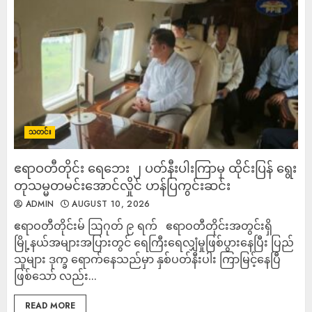
သတင်း
ဧရာဝတီတိုင်း ရေဘေး ၂ ပတ်နီးပါးကြာမှ ထိုင်းပြန် ရွေး
တုသမ္မတမင်းအောင်လှိုင် ဟန်ပြကွင်းဆင်း
ADMIN
AUGUST 10, 2026
ဧရာဝတီတိုင်းမ် ဩဂုတ် ၉ ရက် ဧရာဝတီတိုင်းအတွင်းရှိ
မြို့နယ်အများအပြားတွင် ရေကြီးရေလျှံမှုဖြစ်ပွားနေပြီး ပြည်
သူများ ဒုက္ခ ရောက်နေသည်မှာ နှစ်ပတ်နီးပါး ကြာမြင့်နေပြီ
ဖြစ်သော် လည်း...
READ MORE