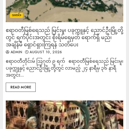
သတင်း
ဧရာဝတီမြစ်ရေသည် မြင်းမူ၊ ပခုက္ကူနှင့် ညောင်ဦးမြို့တို့
တွင် ရက်ပိုင်းအတွင်း စိုးရိမ်ရေမှတ် ရောက်ရှိ မည်၊
အချိန်မီ ရှောင်ရှားကြရန် သတိပေး
ADMIN
AUGUST 10, 2026
ဧရာဝတီတိုင်းမ် ဩဂုတ် ၉ ရက် ဧရာဝတီမြစ်ရေသည် မြင်းမူ၊
ပခုက္ကူနှင့် ညောင်ဦးမြို့တို့တွင် လာမည့် ၂၄ နာရီမှ ၃၆ နာရီ
အတွင်း...
READ MORE