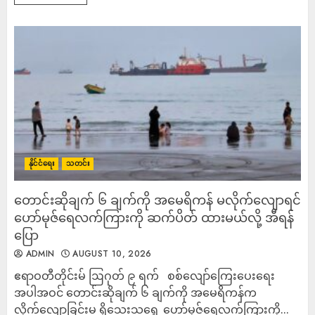
နိုင်ငံရေး
သတင်း
တောင်းဆိုချက် ၆ ချက်ကို အမေရိကန် မလိုက်လျောရင်
ဟော်မုဇ်ရေလက်ကြားကို ဆက်ပိတ် ထားမယ်လို့ အီရန်
ပြော
ADMIN
AUGUST 10, 2026
ဧရာဝတီတိုင်းမ် ဩဂုတ် ၉ ရက် စစ်လျော်ကြေးပေးရေး
အပါအဝင် တောင်းဆိုချက် ၆ ချက်ကို အမေရိကန်က
လိုက်လျောခြင်းမ ရှိသေးသရွေ့ ဟော်မုဇ်ရေလက်ကြားကို...