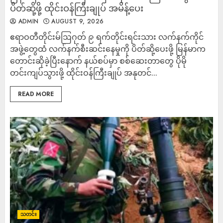
ပိတ်ဆို့ဖို့ ထိုင်းဝန်ကြီးချုပ် အမိန့်ပေး
ADMIN
AUGUST 9, 2026
ဧရာဝတီတိုင်းမ်ဩဂုတ် ၉ ရက်တိုင်းရင်းသား လက်နက်ကိုင်
အဖွဲ့တွေထံ လက်နက်စီးဆင်းနေမှုကို ပိတ်ဆို့ပေးဖို့ မြန်မာက
တောင်းဆိုခဲ့ပြီးနောက် နယ်စပ်မှာ စစ်ဆေးတာတွေ ပိုမို
တင်းကျပ်သွားဖို့ ထိုင်းဝန်ကြီးချုပ် အနုတင်...
READ MORE
သတင်း