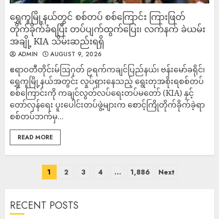
ရွှေကူမြို့နယ်တွင် စစ်တပ် စစ်ကြောင်း ကြားဖြတ်
တိုက်ခိုက်ခံရပြီး တပ်ပျက်ထွက်ပြေး၊ လက်နက် ခဲယမ်း
အချို့ KIA သိမ်းဆည်းရရှိ
ADMIN
AUGUST 9, 2026
‎ဧရာဝတီတိုင်းမ်‎ဩဂုတ် ၉ရက်‎‎ကချင်ပြည်နယ်၊ ဗန်းမော်ခရိုင်၊
ရွှေကူမြို့နယ်အတွင်း လှုပ်ရှားနေသည့် ရွေးတုအစိုးရစစ်တပ်
စစ်ကြောင်းကို ကချင်လွတ်လပ်ရေးတပ်မတော် (KIA) နှင့်
တော်လှန်ရေး ပူးပေါင်းတပ်ဖွဲ့များက စောင့်ကြိုတိုက်ခိုက်ခဲ့ရာ
စစ်တပ်ဘက်မှ...
READ MORE
1
2
3
4
…
1,886
Next
RECENT POSTS