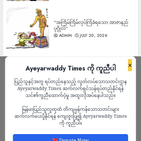
“အကြိမ်ကြိမ်လုပ်ကြံခံရသော အာဇာနည်
ပုဂ္ဂိုလ်”
ADMIN
JULY 20, 2026
×
Ayeyarwaddy Times ကို ကူညီပါ
ပြည်သူနှင့်အတူ ရပ်တည်နေသည့် လွတ်လပ်သောသတင်းဌာန
Ayeyarwaddy Times ဆက်လက်ရှင်သန်ရပ်တည်နိုင်ရန်
သင်၏ကူညီထောက်ပံ့မှု အထူးလိုအပ်နေပါသည်။
မြန်မာပြည်သူလူထုထံ တိကျမှန်ကန်သောသတင်းများ
ဆက်လက်ပေးပို့နိုင်ရန် ကျေးဇူးပြု၍ Ayeyarwaddy Times
ကို ကူညီပါ။
သတင်း
Donate Now