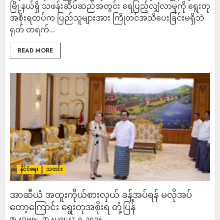
မြို့နယ်ရှိ သဖန်းဆိပ်ဆည်အတွင်း ရေပြည့်လျှံလာမှုကို ရွေးတု
အစိုးရတပ်က ပြည်သူများအား ကြိုတင်အသိပေးခြင်းမရှိဘဲ
ရုတ် တရက်...
READ MORE
နိုင်ငံရေး
သတင်း
အာဆီယံ အထူးကိုယ်စားလှယ် ခန့်အပ်ရန် မလိုအပ်
တော့ကြောင်း ရွေးတုအစိုးရ တုံ့ပြန်