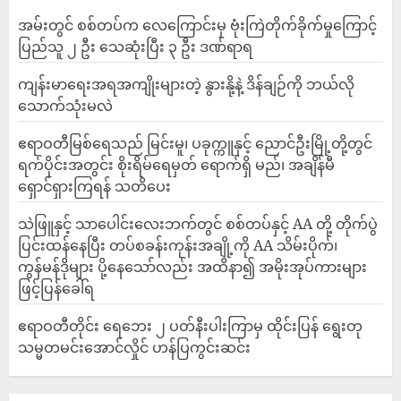
‎အမ်းတွင် စစ်တပ်က လေကြောင်းမှ ဗုံးကြဲတိုက်ခိုက်မှုကြောင့်
ပြည်သူ ၂ ဦး သေဆုံးပြီး ၃ ဦး ဒဏ်ရာရ
ကျန်းမာရေးအရအကျိုးများတဲ့ နွားနို့နဲ့ ဒိန်ချဉ်ကို ဘယ်လို
သောက်သုံးမလဲ
ဧရာဝတီမြစ်ရေသည် မြင်းမူ၊ ပခုက္ကူနှင့် ညောင်ဦးမြို့တို့တွင်
ရက်ပိုင်းအတွင်း စိုးရိမ်ရေမှတ် ရောက်ရှိ မည်၊ အချိန်မီ
ရှောင်ရှားကြရန် သတိပေး
သဲဖြူနှင့် သာပေါင်းလေးဘက်တွင် စစ်တပ်နှင့် AA တို့ တိုက်ပွဲ
ပြင်းထန်‌နေပြီး တပ်စခန်းကုန်းအချို့ကို AA သိမ်းပိုက်၊
ကွန်မန်ဒိုများ ပို့နေသော်လည်း အထိနာ၍ အမိုးအုပ်ကားများ
ဖြင့်ပြန်ခေါ်ရ
ဧရာဝတီတိုင်း ရေဘေး ၂ ပတ်နီးပါးကြာမှ ထိုင်းပြန် ရွေးတု
သမ္မတမင်းအောင်လှိုင် ဟန်ပြကွင်းဆင်း