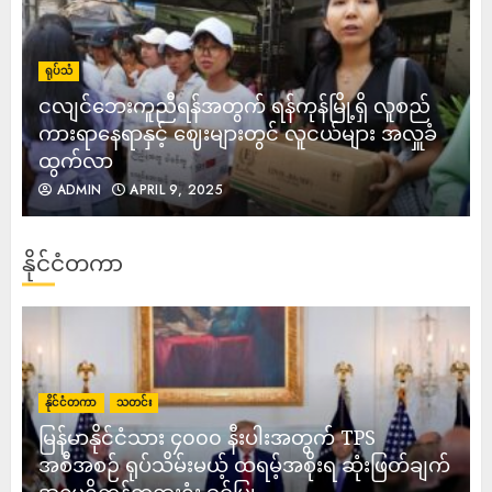
ရုပ်သံ
ငလျင်ဘေးကူညီရန်အတွက် ရန်ကုန်မြို့ရှိ လူစည်
ကားရာနေရာနှင့် ဈေးများတွင် လူငယ်များ အလှူခံ
ထွက်လာ
ADMIN
APRIL 9, 2025
နိုင်ငံတကာ
နိုင်ငံတကာ
သတင်း
မြန်မာနိုင်ငံသား ၄၀၀၀ နီးပါးအတွက် TPS
အစီအစဉ် ရုပ်သိမ်းမယ့် ထရမ့်အစိုးရ ဆုံးဖြတ်ချက်