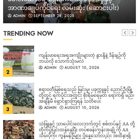
အာဏာချုပ်ကိုင်ရေး လမ်းဆုံး (ဆောင်းပါး)
ADMIN
SEPTEMBER 28, 2025
ကျန်းမာရေးအရအကျိုးများတဲ့ နွားနို့နဲ့ ဒိန်ချဉ်ကို
ဘယ်လို သောက်သုံးမလဲ
ADMIN
AUGUST 10, 2026
TRENDING NOW
2
ဧရာဝတီမြစ်ရေသည် မြင်းမူ၊ ပခုက္ကူနှင့် ညောင်ဦးမြို့
တို့တွင် ရက်ပိုင်းအတွင်း စိုးရိမ်ရေမှတ် ရောက်ရှိ မည်၊
အချိန်မီ ရှောင်ရှားကြရန် သတိပေး
ADMIN
AUGUST 10, 2026
3
သဲဖြူနှင့် သာပေါင်းလေးဘက်တွင် စစ်တပ်နှင့် AA တို့
တိုက်ပွဲပြင်းထန်‌နေပြီး တပ်စခန်းကုန်းအချို့ကို AA
သိမ်းပိုက်၊ ကွန်မန်ဒိုများ ပို့နေသော်လည်း အထိနာ၍
အမိုးအုပ်ကားများဖြင့်ပြန်ခေါ်ရ
4
ADMIN
AUGUST 10, 2026
ဧရာဝတီတိုင်း ရေဘေး ၂ ပတ်နီးပါးကြာမှ ထိုင်းပြန်
ရွေးတုသမ္မတမင်းအောင်လှိုင် ဟန်ပြကွင်းဆင်း