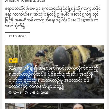
ADMIN
JUNE 2, 2025
ဧရာဝတီတိုင်းမ်မေ ၃၁ ရက်တရုတ်နိုင်ငံရဲ့ရန်ကို ကာကွယ်နိုင်
ရေး ကာကွယ်ရေးအသုံးစရိတ်နဲ့ ပူးပေါင်းဆောင်ရွက်မှု တိုး
မြှင့်ဖို့ အမေရိကန် ကာကွယ်ရေးဝန်ကြီး Pete Hegseth က
အာရှတိုက်ရှိ...
READ MORE
ရုပ်သံ
KIA က ပစ်ချ၍ အရေးပေါ်ဆင်းသက်လိုက်ရသည့်
ရဟတ်ယာဉ်ကိုထပ်မံ ပစ်ခတ်ဖျက်ဆီး၊ အလုံးစုံ
ပျက်ကျခဲ့သည့် ရဟတ်ယာဉ်မှ အလောင်း ၁၆
လောင်းနှင့် လက်နက်များတွေ့ရှိ
ADMIN
JUNE 2, 2025