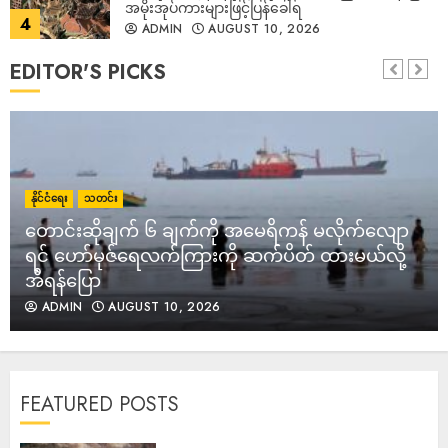
ADMIN
AUGUST 10, 2026
5
EDITOR'S PICKS
တောင်းဆိုချက် ၆ ချက်ကို အမေရိကန် မလိုက်လျော
ရင် ဟော်မုဇ်ရေလက်ကြားကို ဆက်ပိတ် ထားမယ်လို့
အီရန်ပြော
ADMIN
AUGUST 10, 2026
6
သဖန်းဆိပ်ဆည် ရွေးတုအစိုးရ ရေဖောက်ချ၍ မူးမြစ်
နိုင်ငံရေး
သတင်း
တစ်လျှောက် ရေကြီး၊ ပြည်သူ ၈ ဦး သေဆုံးပြီး
တောင်းဆိုချက် ၆ ချက်ကို အမေရိကန် မလိုက်လျော
သောင်းချီ ဘေးလွတ်ရာ ပြေးနေရ
ရင် ဟော်မုဇ်ရေလက်ကြားကို ဆက်ပိတ် ထားမယ်လို့
ADMIN
AUGUST 10, 2026
7
အီရန်ပြော
ADMIN
AUGUST 10, 2026
‎အမ်းတွင် စစ်တပ်က လေကြောင်းမှ ဗုံးကြဲတိုက်ခိုက်မှု
ကြောင့် ပြည်သူ ၂ ဦး သေဆုံးပြီး ၃ ဦး ဒဏ်ရာရ
ADMIN
AUGUST 10, 2026
1
FEATURED POSTS