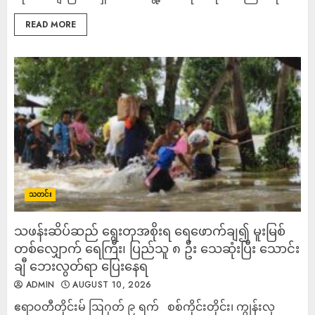
READ MORE
သတင်း
သဖန်းဆိပ်ဆည် ရွေးတုအစိုးရ ရေဖောက်ချ၍ မူးမြစ်
တစ်လျှောက် ရေကြီး၊ ပြည်သူ ၈ ဦး သေဆုံးပြီး သောင်း
ချီ ဘေးလွတ်ရာ ပြေးနေရ
ADMIN
AUGUST 10, 2026
ဧရာဝတီတိုင်းမ် ဩဂုတ် ၉ ရက် စစ်ကိုင်းတိုင်း၊ ကျွန်းလှ