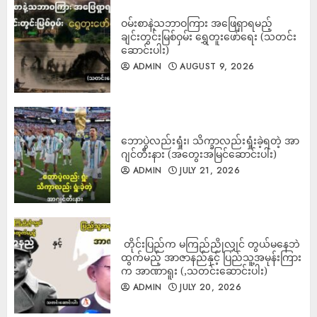
ကျန်းမာရေးအရအကျိုးများတဲ့ နွားနို့နဲ့ ဒိန်ချဉ်ကို
ဘယ်လို သောက်သုံးမလဲ
ဝမ်းစာနဲ့သဘာဝကြား အဖြေရှာရမည့်
ADMIN
AUGUST 10, 2026
ချင်းတွင်းမြစ်ဝှမ်း ရွှေတူးဖော်ရေး (သတင်း
2
ဆောင်းပါး)
ADMIN
AUGUST 9, 2026
ဧရာဝတီမြစ်ရေသည် မြင်းမူ၊ ပခုက္ကူနှင့် ညောင်ဦးမြို့
တို့တွင် ရက်ပိုင်းအတွင်း စိုးရိမ်ရေမှတ် ရောက်ရှိ မည်၊
အချိန်မီ ရှောင်ရှားကြရန် သတိပေး
ADMIN
AUGUST 10, 2026
3
ဘောပွဲလည်းရှုံး၊ သိက္ခာလည်းရှုံးခဲ့ရတဲ့ အာ
ဂျင်တီးနား (အတွေးအမြင်ဆောင်းပါး)
ADMIN
JULY 21, 2026
‎ တိုင်းပြည်က မကြည်ညိုလျှင် တွယ်မနေဘဲ
ထွက်မည့် အာဇာနည်နှင့် ပြည်သူ့အမုန်းကြား
က အာဏာရူး (,သတင်းဆောင်းပါး)
ADMIN
JULY 20, 2026