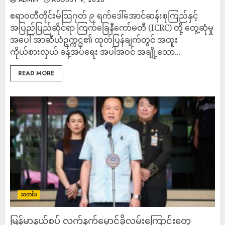
ADMIN
AUGUST 9, 2026
ဧရာဝတီတိုင်းမ်ဩဂုတ် ၉ ရက်ဒေါ်အောင်ဆန်းစုကြည်နှင့်
အပြည်ပြည်ဆိုင်ရာ ကြက်ခြေနီကော်မတီ (ICRC) တို့ တွေ့ဆုံမှု
အပေါ် အာဆီယံဥက္ကဋ္ဌ၏ ထုတ်ပြန်ချက်တွင် အထူး
ကိုယ်စားလှယ် ခန့်အပ်ရေး အပါအဝင် အချို့သော...
READ MORE
သတင်း
မြန်မာနယ်စပ် လက်နက်မှောင်ခိုလမ်းကြောင်းတွေ