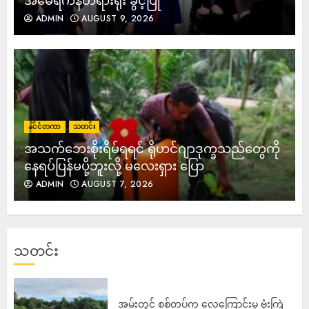
အမေရိကန်တရားရုံး ခွင့်ပြု
ADMIN
AUGUST 9, 2026
နိုင်ငံတကာ
သတင်း
အသက်ဘေးစိုးရိမ်ရရင် ရိုဟင်ဂျာဒုက္ခသည်တွေကို
နေရပ်ပြန်မပို့ဘူးလို့ မလေးရှား ပြော
ADMIN
AUGUST 7, 2026
သတင်း
‎အမ်းတွင် စစ်တပ်က လေကြောင်းမှ ဗုံးကြဲ