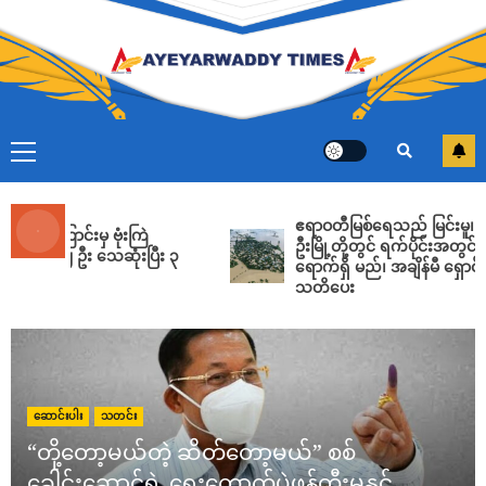
ဧရာဝတီတိုင်း ရေဘေး ၂ ပတ်နီးပါးကြာမှ ထိုင်းပြန်
ရွေးတုသမ္မတမင်းအောင်လှိုင် ဟန်ပြကွင်းဆင်း
ADMIN
AUGUST 10, 2026
5
တောင်းဆိုချက် ၆ ချက်ကို အမေရိကန် မလိုက်လျော
ရင် ဟော်မုဇ်ရေလက်ကြားကို ဆက်ပိတ် ထားမယ်လို့
အီရန်ပြော
ADMIN
AUGUST 10, 2026
6
ဧရာဝတီမြစ်ရေသည် မြင်းမူ၊ ပခုက္ကူနှင့် ည
မှ ဗုံးကြဲ
ဦးမြို့တို့တွင် ရက်ပိုင်းအတွင်း စိုးရိမ်ရေမှတ
 ဦး သေဆုံးပြီး ၃
ရောက်ရှိ မည်၊ အချိန်မီ ရှောင်ရှားကြရန်
သဖန်းဆိပ်ဆည် ရွေးတုအစိုးရ ရေဖောက်ချ၍ မူးမြစ်
သတိပေး
တစ်လျှောက် ရေကြီး၊ ပြည်သူ ၈ ဦး သေဆုံးပြီး
သောင်းချီ ဘေးလွတ်ရာ ပြေးနေရ
ADMIN
AUGUST 10, 2026
7
‎အမ်းတွင် စစ်တပ်က လေကြောင်းမှ ဗုံးကြဲတိုက်ခိုက်မှု
ဆောင်းပါး
သတင်း
ကြောင့် ပြည်သူ ၂ ဦး သေဆုံးပြီး ၃ ဦး ဒဏ်ရာရ
“တို့တော့မယ်တဲ့ ဆိတ်တော့မယ်” စစ်
ADMIN
AUGUST 10, 2026
1
ခေါင်းဆောင်ရဲ့ ရွေးကောက်ပွဲဖန်တီးမှုနှင့်