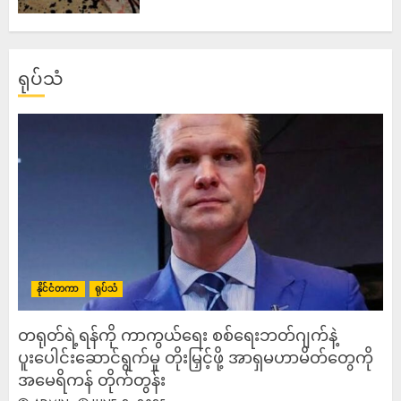
ရုပ်သံ
နိုင်ငံတကာ
ရုပ်သံ
တရုတ်ရဲ့ရန်ကို ကာကွယ်ရေး စစ်ရေးဘတ်ဂျက်နဲ့
ပူးပေါင်းဆောင်ရွက်မှု တိုးမြှင့်ဖို့ အာရှမဟာမိတ်တွေကို
အမေရိကန် တိုက်တွန်း