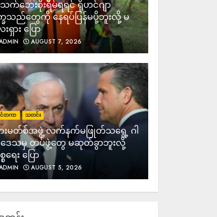
က်ဘေးစိုးရိမ်ရရင် ရိုဟင်ဂျာ
က္ခသည်တွေကို နေရပ်ပြန်မပို့ဘူးလို့ မ
းရှား ပြော
ADMIN
AUGUST 7, 2026
ုင်ငံတကာ
သတင်း
းမတ်စ်အဖွဲ့ လက်နက်မဖြုတ်သရွေ့ ဂါ
ဒေသမှ တပ်ဖွဲ့တွေ မဆုတ်ခွာဘူးလို့
္စရေး ပြော
ADMIN
AUGUST 5, 2026