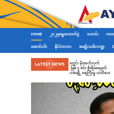
HOME
၂၀၂၅ရွေးကောက်ပွဲ
သတင်း
ကာတွ
ဆောင်းပါး
နိုင်ငံတကာ
အမျိုးသမီးကဏ္ဍ
လာမည့် ၂ ရက်အတွင်း မိုးဆက်လက်
LATEST NEWS
အားကောင်းမည်၊ မြစ် ၄ စင်း စိုးရိမ်ရေမှတ်
ရောက်နိုင်၍ ဒေသအချို့ ရေကြီးမှု သတိပေး