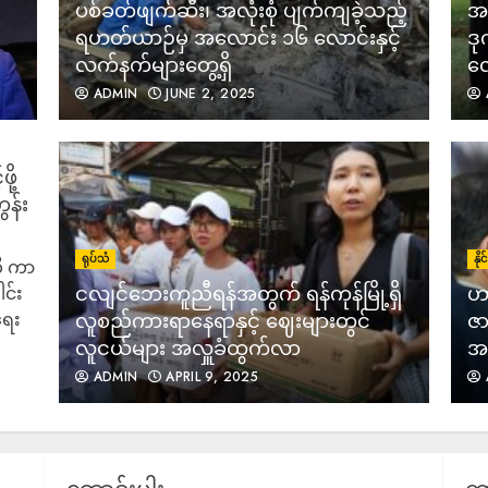
ပစ်ခတ်ဖျက်ဆီး၊ အလုံးစုံ ပျက်ကျခဲ့သည့်
အသ
ရဟတ်ယာဉ်မှ အလောင်း ၁၆ လောင်းနှင့်
ဒု
လက်နက်များတွေ့ရှိ
လေ
ADMIN
JUNE 2, 2025
ို့
န်း
ရုပ်သံ
နိ
ို ကာ
ငလျင်ဘေးကူညီရန်အတွက် ရန်ကုန်မြို့ရှိ
ဟာ
င်း
ရေး
လူစည်ကားရာနေရာနှင့် ဈေးများတွင်
ဇာ
လူငယ်များ အလှူခံထွက်လာ
အစ
ADMIN
APRIL 9, 2025