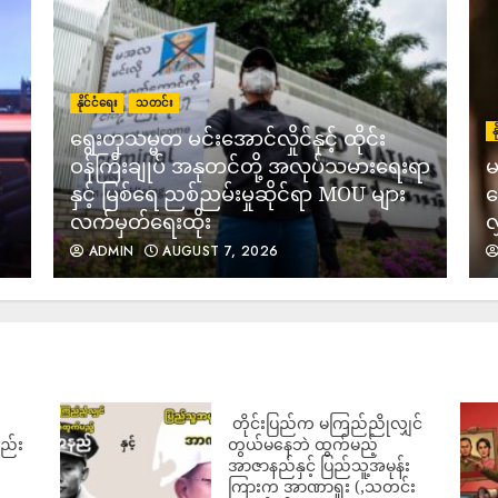
5
နိုင်ငံရေး
သတင်း
န
ရွေးတုသမ္မတ မင်းအောင်လှိုင်နှင့် ထိုင်း
ဝန်ကြီးချုပ် အနုတင်တို့ အလုပ်သမားရေးရာ
မ
နှင့် မြစ်ရေ ညစ်ညမ်းမှုဆိုင်ရာ MOU များ
ဖ
လက်မှတ်ရေးထိုး
လ
6
ADMIN
AUGUST 7, 2026
7
‎ တိုင်းပြည်က မကြည်ညိုလျှင်
လည်း
တွယ်မနေဘဲ ထွက်မည့်
အာဇာနည်နှင့် ပြည်သူ့အမုန်း
ကြားက အာဏာရူး (,သတင်း