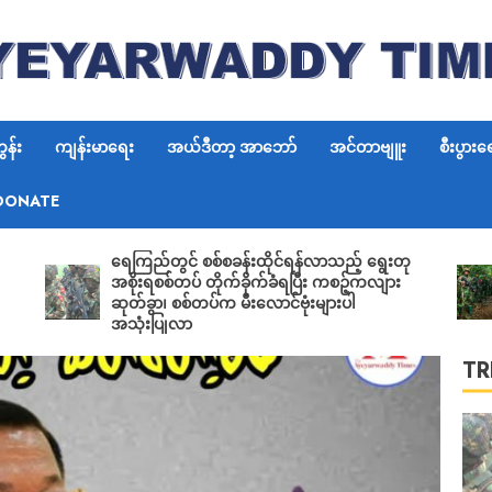
6
န်း
ကျန်းမာရေး
အယ်ဒီတာ့ အာဘော်
အင်တာဗျူး
စီးပွားရ
DONATE
7
ရေကြည်တွင် စစ်စခန်းထိုင်ရန်လာသည့် ရွေးတု
‎ရွှေကူ
အစိုးရစစ်တပ် တိုက်ခိုက်ခံရပြီး ကစဉ့်ကလျား
KIA ပူး
ဆုတ်ခွာ၊ စစ်တပ်က မီးလောင်ဗုံးများပါ
FPV ဒရ
အသုံးပြုလာ
တိုက်ပွ
TR
1