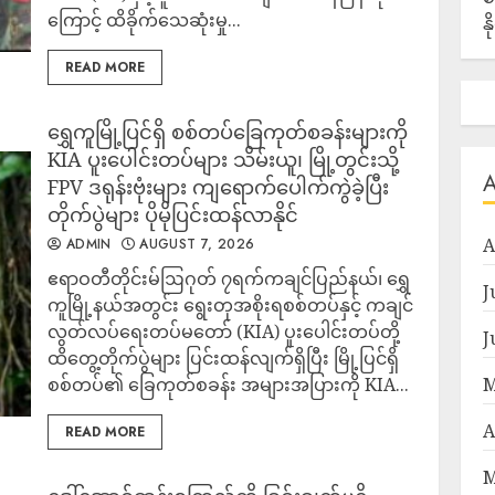
ကြောင့် ထိခိုက်သေဆုံးမှု...
န
READ MORE
‎ရွှေကူမြို့ပြင်ရှိ စစ်တပ်ခြေကုတ်စခန်းများကို
KIA ပူးပေါင်းတပ်များ သိမ်းယူ၊ မြို့တွင်းသို့
FPV ဒရုန်းဗုံးများ ကျရောက်ပေါက်ကွဲခဲ့ပြီး
တိုက်ပွဲများ ပိုမိုပြင်းထန်လာနိုင်
A
ADMIN
AUGUST 7, 2026
‎ဧရာဝတီတိုင်းမ်‎ဩဂုတ် ၇ရက်‎‎​ကချင်ပြည်နယ်၊ ရွှေ
J
ကူမြို့နယ်အတွင်း ရွေးတုအစိုးရစစ်တပ်နှင့် ကချင်
လွတ်လပ်ရေးတပ်မတော် (KIA) ပူးပေါင်းတပ်တို့
J
ထိတွေ့တိုက်ပွဲများ ပြင်းထန်လျက်ရှိပြီး မြို့ပြင်ရှိ
စစ်တပ်၏ ခြေကုတ်စခန်း အများအပြားကို KIA...
M
A
READ MORE
M