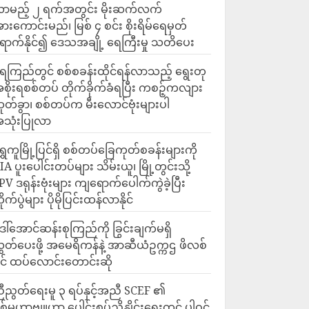
ာမည့် ၂ ရက်အတွင်း မိုးဆက်လက်
ားကောင်းမည်၊ မြစ် ၄ စင်း စိုးရိမ်ရေမှတ်
ောက်နိုင်၍ ဒေသအချို့ ရေကြီးမှု သတိပေး
ေကြည်တွင် စစ်စခန်းထိုင်ရန်လာသည့် ရွေးတု
စိုးရစစ်တပ် တိုက်ခိုက်ခံရပြီး ကစဉ့်ကလျား
ုတ်ခွာ၊ စစ်တပ်က မီးလောင်ဗုံးများပါ
သုံးပြုလာ
ရွှေကူမြို့ပြင်ရှိ စစ်တပ်ခြေကုတ်စခန်းများကို
IA ပူးပေါင်းတပ်များ သိမ်းယူ၊ မြို့တွင်းသို့
PV ဒရုန်းဗုံးများ ကျရောက်ပေါက်ကွဲခဲ့ပြီး
ိုက်ပွဲများ ပိုမိုပြင်းထန်လာနိုင်
ေါ်အောင်ဆန်းစုကြည်ကို ခြွင်းချက်မရှိ
ွှတ်ပေးဖို့ အမေရိကန်နဲ့ အာဆီယံဥက္ကဌ ဖိလစ်
ိုင် ထပ်လောင်းတောင်းဆို
ီညွတ်ရေးမူ ၃ ရပ်နှင့်အညီ SCEF ၏
စ်မဟာဗျူဟာ ပေါင်းစပ်ညှိနှိုင်းရေးတွင် ပါဝင်