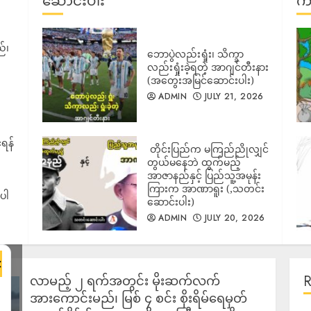
ဆောင်းပါး
ကာ
်၊
ဘောပွဲလည်းရှုံး၊ သိက္ခာ
လည်းရှုံးခဲ့ရတဲ့ အာဂျင်တီးနား
(အတွေးအမြင်ဆောင်းပါး)
ADMIN
JULY 21, 2026
်ရန်
‎ တိုင်းပြည်က မကြည်ညိုလျှင်
တွယ်မနေဘဲ ထွက်မည့်
အာဇာနည်နှင့် ပြည်သူ့အမုန်း
ကြားက အာဏာရူး (,သတင်း
းပါ
ဆောင်းပါး)
ADMIN
JULY 20, 2026
×
လာမည့် ၂ ရက်အတွင်း မိုးဆက်လက်
အားကောင်းမည်၊ မြစ် ၄ စင်း စိုးရိမ်ရေမှတ်