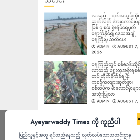
သတင်း
လာမည့် ၂ ရက်အတွင်း မိုး
ဆက်လက် အားကောင်းမည
မြစ် ၄ စင်း စိုးရိမ်ရေမှတ်
ရောက်နိုင်၍ ဒေသအချို့
ရေကြီးမှု သတိပေး
ADMIN
AUGUST 7,
2026
ရေကြည်တွင် စစ်စခန်းထိုင
လာသည့် ရွေးတုအစိုးရစစ်
တပ် တိုက်ခိုက်ခံရပြီး
ကစဉ့်ကလျားဆုတ်ခွာ၊
စစ်တပ်က မီးလောင်ဗုံးမျာ
အသုံးပြုလာ
ADMIN
AUGUST 7,
2026
Ayeyarwaddy Times ကို ကူညီပါ
ပြည်သူနှင့်အတူ ရပ်တည်နေသည့် လွတ်လပ်သောသတင်းဌာန