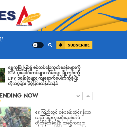
ADMIN
AUGUST 7, 2026
ကန်ချနဘူရီရှိ ကလေးထိန်း
ကျောင်းအတွင်းသို့ ကားဝင်တိုက်ခဲ့
ရာ ကလေးများအပါအဝင် ၁၅ ဦး
ေး
ဒဏ်ရာရရှိ
SUBSCRIBE
ADMIN
AUGUST 7, 2026
မြို့ပြင်ရှိ စစ်တပ်ခြေကုတ်စခန်းများကို
ဒေါ်အောင်ဆန်းစုကြည
လာမည့် ၂ ရက်အတွင်း မိုး
ပေါင်းတပ်များ သိမ်းယူ၊ မြို့တွင်းသို့
လွှတ်ပေးဖို့ အမေရ
ဆက်လက် အားကောင်းမည်၊ မြစ်
ုန်းဗုံးများ ကျရောက်ပေါက်ကွဲခဲ့ပြီး
ပိုင် ထပ်လောင်းတေ
၄ စင်း စိုးရိမ်ရေမှတ်ရောက်နိုင်၍
ဲများ ပိုမိုပြင်းထန်လာနိုင်
ဒေသအချို့ ရေကြီးမှု သတိပေး
ADMIN
AUGUST 7, 2026
ENDING NOW
ရေကြည်တွင် စစ်စခန်းထိုင်ရန်လာ
သည့် ရွေးတုအစိုးရစစ်တပ်
တိုက်ခိုက်ခံရပြီး ကစဉ့်ကလျား