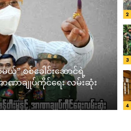
2
3
့မယ်” စစ်ခေါင်းဆောင်ရဲ့
် အာဏာချုပ်ကိုင်ရေး လမ်းဆုံး
4