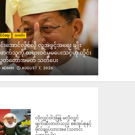
ညှိနှိုင်းရေးတွင် ပါဝင်နိုင်ရန်
တပ်မှူးကြီးများ ဆုံးဖြတ်
ADMIN
AUGUST 7, 2026
ိုင်ငံရေး
သတင်း
ကျွန်းလှမြို့နယ်ရှိ သဖန်းဆိပ်ဆည်
နိုင်ငံရေး
သတင
င်းအောင်လှိုင်လို လူ့အခွင့်အရေး ချိုး
ရေပိုလွှဲချမှုကြောင့် မူးမြစ်ရေတက်
ကာ မြို့နယ် ၅ မြို့နယ်တွင်ရေကြီး
ောက်သူကို တရားဝင်မှုမပေးသင့်ဟု ထိုင်း
မြန်မာနဲ့ 
ရေလျှံမှုဖြစ်ပွား
ွှတ်တော်အမတ် သတိပေး
အဖွဲ့ကို ထို
ADMIN
AUGUST 7, 2026
ADMIN
AUGUST 7, 2026
ADMIN
ကန်ချနဘူရီရှိ ကလေးထိန်း
ကျောင်းအတွင်းသို့ ကားဝင်တိုက်ခဲ့
ရာ ကလေးများအပါအဝင် ၁၅ ဦး
ဒဏ်ရာရရှိ
ADMIN
AUGUST 7, 2026
လိုလျှင်ဝါဒဖြန့် မလိုလျှင်
ဖျက်ဆီးတတ်သည့် စစ်အုပ်စုနှင့်
ဗိုလ်ချုပ်သားအဖ (သတင်း
လာမည့် ၂ ရက်အတွင်း မိုး
ဆောင်းပါး)