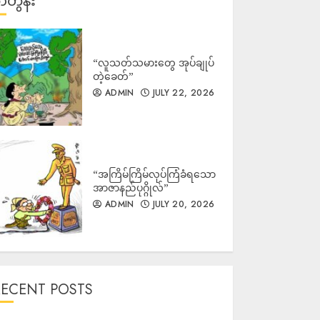
တွန်း
“လူသတ်သမားတွေ အုပ်ချုပ်
တဲ့ခေတ်”
ADMIN
JULY 22, 2026
“အကြိမ်ကြိမ်လုပ်ကြံခံရသော
အာဇာနည်ပုဂ္ဂိုလ်”
ADMIN
JULY 20, 2026
RECENT POSTS