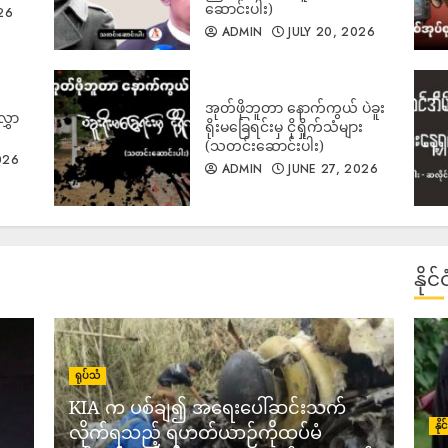
ဆောင်းပါး)
26
ADMIN
JULY 20, 2026
1
အုတ်ဖိုဘူတာ နောက်ကွယ် ပဲခူး
လွှာ
ရိုးမခြေရင်းမှ ငိုရှိုက်သံများ
(သတင်းဆောင်းပါး)
026
ADMIN
JUNE 27, 2026
2
နို
ရုပ်သံ
3
KIA က ပစ်ချ၍ အရေးပေါ်ဆင်းသက်
နိ
လိုက်ရသည့် ရဟတ်ယာဉ်ကိုထပ်မံ