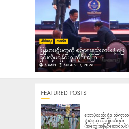
နိုင်ငံရေး
သတင်း
ျင်း
မြန်မာပဋိပက္ခကို စစ်ရေးနည်းလမ်းနဲ့ ဖြေ
ရှင်းလို့မရနိုင်ဟု ထိုင်း ပြော
ADMIN
AUGUST 7, 2026
FEATURED POSTS
ဘောပွဲလည်းရှုံး၊ သိက္ခာ
ရှုံးခဲ့ရတဲ့ အာဂျင်တီးနား
(အတွေးအမြင်ဆောင်းပါး)