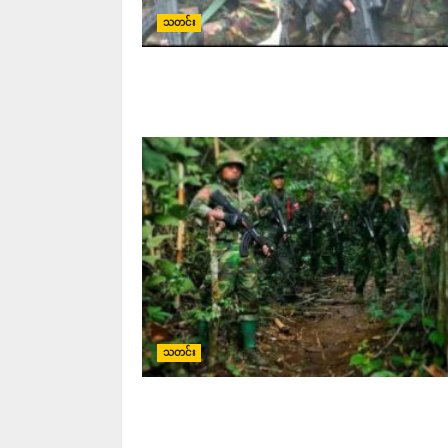
သတင်း
သတင်း