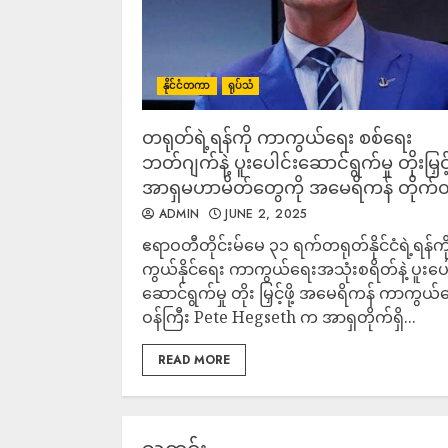
နိုင်ငံတကာ
ရုပ်သံ
တရုတ်ရဲ့ရန်ကို ကာကွယ်ရေး စစ်ရေး
ဘတ်ဂျက်နဲ့ ပူးပေါင်းဆောင်ရွက်မှု တိုးမြှင့်ဖ
အာရှမဟာမိတ်တွေကို အမေရိကန် တိုက်တွ
ADMIN
JUNE 2, 2025
ဧရာဝတီတိုင်းမ်မေ ၃၁ ရက်တရုတ်နိုင်ငံရဲ့ရန်က
ကွယ်နိုင်ရေး ကာကွယ်ရေးအသုံးစရိတ်နဲ့ ပူးပေါ
ဆောင်ရွက်မှု တိုး မြှင့်ဖို့ အမေရိကန် ကာကွယ်
ဝန်ကြီး Pete Hegseth က အာရှတိုက်ရှိ...
READ MORE