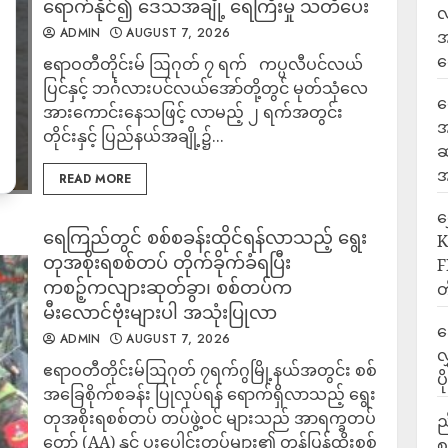
ရောက်နိုင်၍ ဒေသအချို့ ရေကြီးမှု သတိပေး
လ
ADMIN
AUGUST 7, 2026
အ
ရ
ဧရာဝတီတိုင်းမ် ဩဂုတ် ၇ ရက် ကပ္ပလီပင်လယ်
ပြင်နှင့် ဘင်္ဂလားပင်လယ်အော်တို့တွင် မုတ်သုံလေ
ရ
အားကောင်းနေသဖြင့် လာမည့် ၂ ရက်အတွင်း
အ
တိုင်းနှင့် ပြည်နယ်အချို့၌...
ဆ
အ
READ MORE
‎
ရေကြည်တွင် စစ်စခန်းထိုင်ရန်လာသည့် ရွေး
K
တုအစိုးရစစ်တပ် တိုက်ခိုက်ခံရပြီး
F
ကစဉ့်ကလျားဆုတ်ခွာ၊ စစ်တပ်က
တ
မီးလောင်ဗုံးများပါ အသုံးပြုလာ
ဒ
ADMIN
AUGUST 7, 2026
လ
‎ဧရာဝတီတိုင်းမ်‎ဩဂုတ် ၇ရက်‎‎ဂွမြို့နယ်အတွင်း စစ်
ပ
အခြေစိုက်စခန်း ပြုလုပ်ရန် ရောက်ရှိလာသည့် ရွေး
တုအစိုးရစစ်တပ် တပ်ဖွဲ့ဝင် များသည် အာရက္ခတပ်
ည
တော် (AA) နှင့် ပူးပေါင်းတပ်များ၏ တန်ပြန်ထိုးစစ်
စ