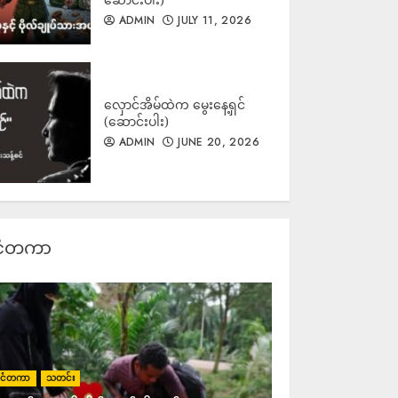
ဆက်လက် အားကောင်းမည်၊ မြစ်
ADMIN
JULY 11, 2026
၄ စင်း စိုးရိမ်ရေမှတ်ရောက်နိုင်၍
ဒေသအချို့ ရေကြီးမှု သတိပေး
ADMIN
AUGUST 7, 2026
လှောင်အိမ်ထဲက မွေးနေ့ရှင်
(ဆောင်းပါး)
ရေကြည်တွင် စစ်စခန်းထိုင်ရန်လာ
ADMIN
JUNE 20, 2026
သည့် ရွေးတုအစိုးရစစ်တပ်
တိုက်ခိုက်ခံရပြီး ကစဉ့်ကလျား
ဆုတ်ခွာ၊ စစ်တပ်က မီးလောင်ဗုံး
များပါ အသုံးပြုလာ
ADMIN
AUGUST 7, 2026
င်ငံတကာ
‎ရွှေကူမြို့ပြင်ရှိ စစ်တပ်ခြေကုတ်
စခန်းများကို KIA ပူးပေါင်းတပ်များ
သိမ်းယူ၊ မြို့တွင်းသို့ FPV ဒရုန်းဗုံး
များ ကျရောက်ပေါက်ကွဲခဲ့ပြီး
တိုက်ပွဲများ ပိုမိုပြင်းထန်လာနိုင်
ADMIN
AUGUST 7, 2026
ုင်ငံတကာ
သတင်း