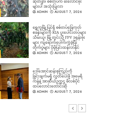
ဆုတ်ခွာ၊ စစ်တပ်က မီးလောင်ဗုံး
များပါ အသုံးပြုလာ
ADMIN
AUGUST 7, 2026
‎ရွှေကူမြို့ပြင်ရှိ စစ်တပ်ခြေကုတ်
စခန်းများကို KIA ပူးပေါင်းတပ်များ
သိမ်းယူ၊ မြို့တွင်းသို့ FPV ဒရုန်းဗုံး
များ ကျရောက်ပေါက်ကွဲခဲ့ပြီး
တိုက်ပွဲများ ပိုမိုပြင်းထန်လာနိုင်
ADMIN
AUGUST 7, 2026
ဒေါ်အောင်ဆန်းစုကြည်ကို
ခြွင်းချက်မရှိ လွှတ်ပေးဖို့ အမေရိ
ကန်နဲ့ အာဆီယံဥက္ကဌ ဖိလစ်ပိုင်
ထပ်လောင်းတောင်းဆို
ADMIN
AUGUST 7, 2026
ညီညွတ်ရေးမူ ၃ ရပ်နှင့်အညီ SCEF
၏ စစ်မဟာဗျူဟာ ပေါင်းစပ်