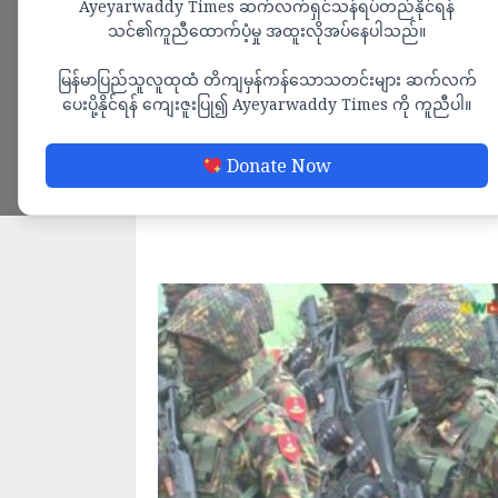
Ayeyarwaddy Times ဆက်လက်ရှင်သန်ရပ်တည်နိုင်ရန်
သင်၏ကူညီထောက်ပံ့မှု အထူးလိုအပ်နေပါသည်။
မြန်မာပြည်သူလူထုထံ တိကျမှန်ကန်သောသတင်းများ ဆက်လက်
ပေးပို့နိုင်ရန် ကျေးဇူးပြု၍ Ayeyarwaddy Times ကို ကူညီပါ။
Donate Now
သတင်း