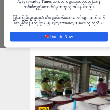
Ayeyarwaddy Times ဆက်လက်ရှင်သန်ရပ်တည်နိုင်ရန်
သင်၏ကူညီထောက်ပံ့မှု အထူးလိုအပ်နေပါသည်။
မြန်မာပြည်သူလူထုထံ တိကျမှန်ကန်သောသတင်းများ ဆက်လက်
ပေးပို့နိုင်ရန် ကျေးဇူးပြု၍ Ayeyarwaddy Times ကို ကူညီပါ။
Donate Now
သတင်း
သတင်း