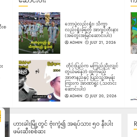
ဆောင်းပါး
ကာ
ဘောပွဲလည်းရှုံး၊ သိက္ခာ
ီးစ
လည်းရှုံးခဲ့ရတဲ့ အာဂျင်တီးနား
(အတွေးအမြင်ဆောင်းပါး)
ADMIN
JULY 21, 2026
‎ တိုင်းပြည်က မကြည်ညိုလျှင်
ား
တွယ်မနေဘဲ ထွက်မည့်
အာဇာနည်နှင့် ပြည်သူ့အမုန်း
်
ကြားက အာဏာရူး (,သတင်း
ဆောင်းပါး)
ADMIN
JULY 20, 2026
×
ဟားခါးမြို့တွင် ဗုံးကွဲ၍ အရပ်သား ၅၀ နီးပါး
ဖမ်းဆီးစစ်ဆး