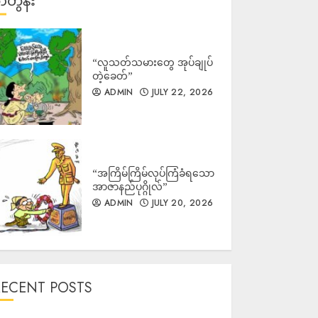
တွန်း
“လူသတ်သမားတွေ အုပ်ချုပ်
တဲ့ခေတ်”
ADMIN
JULY 22, 2026
“အကြိမ်ကြိမ်လုပ်ကြံခံရသော
အာဇာနည်ပုဂ္ဂိုလ်”
ADMIN
JULY 20, 2026
RECENT POSTS