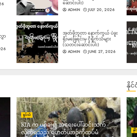
ဆောင်းပါး)
26
ADMIN
JULY 20, 2026
1
အုတ်ဖိုဘူတာ နောက်ကွယ် ပဲခူး
လွှာ
ရိုးမခြေရင်းမှ ငိုရှိုက်သံများ
(သတင်းဆောင်းပါး)
026
ADMIN
JUNE 27, 2026
2
နို
ရုပ်သံ
3
KIA က ပစ်ချ၍ အရေးပေါ်ဆင်းသက်
နိ
လိုက်ရသည့် ရဟတ်ယာဉ်ကိုထပ်မံ