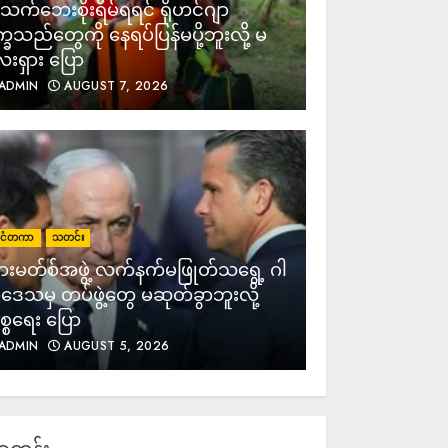
က်ဘေးစိုးရိမ်ရရင် ရိုဟင်ဂျာ
က္ခသည်တွေကို နေရပ်ပြန်မပို့ဘူးလို့ မ
းရှား ပြော
ADMIN
AUGUST 7, 2026
ုင်ငံတကာ
သတင်း
းမတ်စ်အဖွဲ့ လက်နက်မဖြုတ်သရွေ့ ဂါ
ဒေသမှ တပ်ဖွဲ့တွေ မဆုတ်ခွာဘူးလို့
္စရေး ပြော
ADMIN
AUGUST 5, 2026