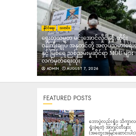
နိုင်ငံရေး
သတင်း
ရွေးတုသမ္မတ မင်းအောင်လှိုင်နှင့် ထိုင်း
အပြည့်အဝ
ဝန်ကြီးချုပ် အနုတင်တို့ အလုပ်သမားရေး
ီယံ
နှင့် မြစ်ရေ ညစ်ညမ်းမှုဆိုင်ရာ MOU များ
လက်မှတ်ရေးထိုး
ADMIN
AUGUST 7, 2026
FEATURED POSTS
ဘောပွဲလည်းရှုံး၊ သိက္ခာ
ရှုံးခဲ့ရတဲ့ အာဂျင်တီးနား
(အတွေးအမြင်ဆောင်းပါး)