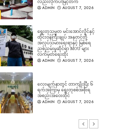
လည်းလိုက်ပါမြင့်တက်
ADMIN
AUGUST 7, 2026
ရွေးတုသမ္မတ မင်းအောင်လှိုင်နှင့်
ထိုင်းဝန်ကြီးချုပ် အနုတင်တို့
အလုပ်သမားရေးရာနှင့် မြစ်ရေ
ညစ်ညမ်းမှုဆိုင်ရာ MOU များ
လက်မှတ်ရေးထိုး
ADMIN
AUGUST 7, 2026
လေးမျက်နှာတွင် တာကျိုးပြီး ၆
ရက်အကြာမှ ရွေးတုစစ်အစိုးရ
အစည်းအဝေးထိုင်
ADMIN
AUGUST 7, 2026
ခြေထောက်ပြတ်၍ပြန်လာသည့်
စစ်သားဟောင်းက ပြည်သူ့စစ်မှု