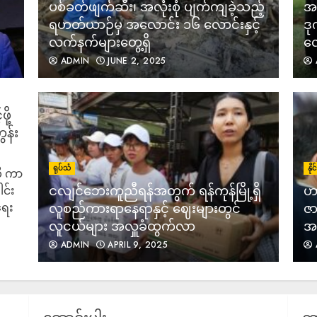
ပစ်ခတ်ဖျက်ဆီး၊ အလုံးစုံ ပျက်ကျခဲ့သည့်
အသ
ရဟတ်ယာဉ်မှ အလောင်း ၁၆ လောင်းနှင့်
ဒု
လက်နက်များတွေ့ရှိ
လေ
ADMIN
JUNE 2, 2025
ို့
န်း
ရုပ်သံ
နိ
ို ကာ
ငလျင်ဘေးကူညီရန်အတွက် ရန်ကုန်မြို့ရှိ
ဟာ
င်း
ရေး
လူစည်ကားရာနေရာနှင့် ဈေးများတွင်
ဇာ
လူငယ်များ အလှူခံထွက်လာ
အစ
ADMIN
APRIL 9, 2025