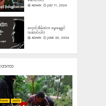
ဟားခါးမြို့တွင် ဗုံးကွဲ၍ အရပ်သား
ADMIN
JULY 11, 2026
၅၀ နီးပါး ဖမ်းဆီးစစ်ဆး
ADMIN
AUGUST 7, 2026
လှောင်အိမ်ထဲက မွေးနေ့ရှင်
(ဆောင်းပါး)
ADMIN
JUNE 20, 2026
အထွေထွေကုန်ဈေးနှုန်းများ မြင့်
တက်လာချိန်တွင် ဆန်ဈေးနှုန်း
လည်းလိုက်ပါမြင့်တက်
ADMIN
AUGUST 7, 2026
င်ငံတကာ
ရွေးတုသမ္မတ မင်းအောင်လှိုင်နှင့်
ထိုင်းဝန်ကြီးချုပ် အနုတင်တို့
အလုပ်သမားရေးရာနှင့် မြစ်ရေ
ညစ်ညမ်းမှုဆိုင်ရာ MOU များ
လက်မှတ်ရေးထိုး
ADMIN
AUGUST 7, 2026
ုင်ငံတကာ
သတင်း