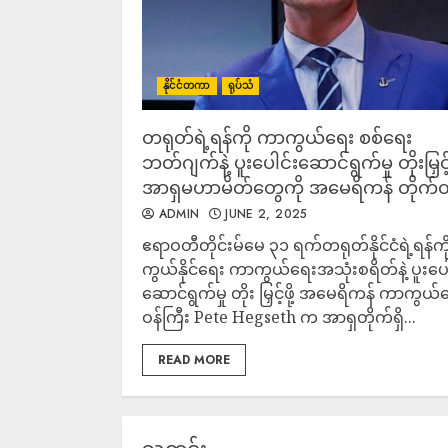
နိုင်ငံတကာ
ရုပ်သံ
တရုတ်ရဲ့ရန်ကို ကာကွယ်ရေး စစ်ရေး
ဘတ်ဂျက်နဲ့ ပူးပေါင်းဆောင်ရွက်မှု တိုးမြှင့်ဖ
အာရှမဟာမိတ်တွေကို အမေရိကန် တိုက်တွ
ADMIN
JUNE 2, 2025
ဧရာဝတီတိုင်းမ်မေ ၃၁ ရက်တရုတ်နိုင်ငံရဲ့ရန်က
ကွယ်နိုင်ရေး ကာကွယ်ရေးအသုံးစရိတ်နဲ့ ပူးပေါ
ဆောင်ရွက်မှု တိုး မြှင့်ဖို့ အမေရိကန် ကာကွယ်
ဝန်ကြီး Pete Hegseth က အာရှတိုက်ရှိ...
READ MORE