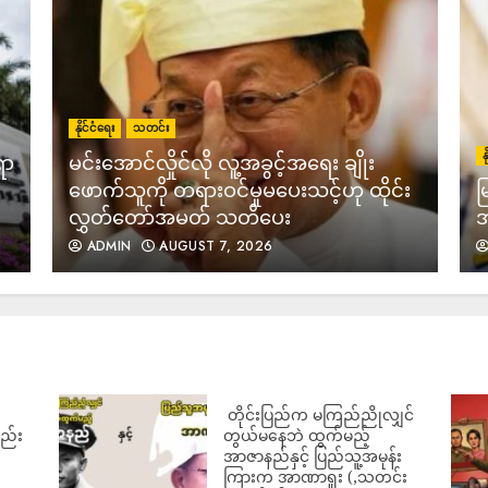
5
နိုင်ငံရေး
သတင်း
န
ရာ
မင်းအောင်လှိုင်လို လူ့အခွင့်အရေး ချိုး
ဖောက်သူကို တရားဝင်မှုမပေးသင့်ဟု ထိုင်း
မ
လွှတ်တော်အမတ် သတိပေး
အ
6
ADMIN
AUGUST 7, 2026
7
‎ တိုင်းပြည်က မကြည်ညိုလျှင်
လည်း
တွယ်မနေဘဲ ထွက်မည့်
အာဇာနည်နှင့် ပြည်သူ့အမုန်း
ကြားက အာဏာရူး (,သတင်း