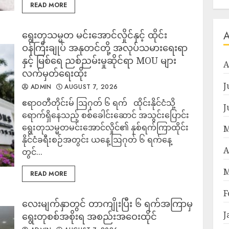
READ MORE
ရွေးတုသမ္မတ မင်းအောင်လှိုင်နှင့် ထိုင်း
ဝန်ကြီးချုပ် အနုတင်တို့ အလုပ်သမားရေးရာ
နှင့် မြစ်ရေ ညစ်ညမ်းမှုဆိုင်ရာ MOU များ
A
လက်မှတ်ရေးထိုး
J
ADMIN
AUGUST 7, 2026
ဧရာဝတီတိုင်းမ် ဩဂုတ် ၆ ရက် ထိုင်းနိုင်ငံသို့
J
ရောက်ရှိနေသည့် စစ်ခေါင်းဆောင် အသွင်းပြောင်း
ရွေးတုသမ္မတမင်းအောင်လှိုင်၏ နှစ်ရက်ကြာထိုင်း
M
နိုင်ငံခရီးစဉ်အတွင်း ယနေ့ဩဂုတ် ၆ ရက်နေ့
A
တွင်...
M
READ MORE
F
လေးမျက်နှာတွင် တာကျိုးပြီး ၆ ရက်အကြာမှ
J
ရွေးတုစစ်အစိုးရ အစည်းအဝေးထိုင်