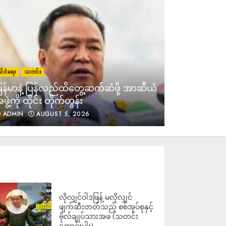
ထမ်းအကြောင်းပြပြီး ကျောင်း
ကုန်းမြို့တွင် ငွေတောင်းနေ
ADMIN
AUGUST 7, 2026
အသက်ဘေးစိုးရိမ်ရရင် ရိုဟင်ဂျာ
ိုင်ငံရေး
သတင်း
နိုင်ငံရေး
သတင
ဒုက္ခသည်တွေကို နေရပ်ပြန်မပို့ဘူး
ြန်မာနဲ့ ပြန်လည်ထိတွေ့ဆက်ဆံဖို့ အာဆီယံ
ဒေါ်အောင်ဆ
လို့ မလေးရှား ပြော
ဖွဲ့ကို ထိုင်း တိုက်တွန်း
လွှတ်ပေးဖို
ADMIN
AUGUST 7, 2026
ADMIN
AUGUST 5, 2026
ADMIN
ကြို့ပင်ကောက်တွင် ရွေးတု
အစိုးရစစ်တပ်က “မကြောက်ကြပါ
နဲ့” ဟု လိုက်လံစည်းရုံးနေ
သော်လည်း လေ ကြောင်းမှ ဗုံးကြဲ
ပြီး ပြည်သူများကို ပစ်သတ်၍ ၁ ဦး
သေဆုံးကာ ၆ ဦးဒဏ်ရာရ
ADMIN
AUGUST 7, 2026
လိုလျှင်ဝါဒဖြန့် မလိုလျှင်
ဖျက်ဆီးတတ်သည့် စစ်အုပ်စုနှင့်
ဗိုလ်ချုပ်သားအဖ (သတင်း
ဆောင်းပါး)