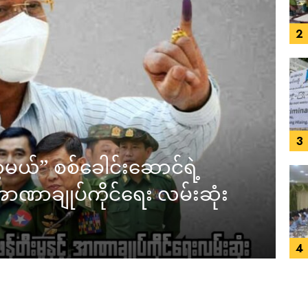
2
3
့မယ်” စစ်ခေါင်းဆောင်ရဲ့
် အာဏာချုပ်ကိုင်ရေး လမ်းဆုံး
4