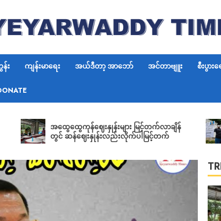
6
န်း
ကျန်းမာရေး
အယ်ဒီတာ့ အာဘော်
အင်တာဗျူး
စီးပွားရ
DONATE
7
ရွေးတု
အထွေထွေကုန်ဈေးနှုန်းများ မြင့်တက်လာချိန်
ဝန်ကြီ
တွင် ဆန်ဈေးနှုန်းလည်းလိုက်ပါမြင့်တက်
မြစ်ရ
လက်မှ
TR
1