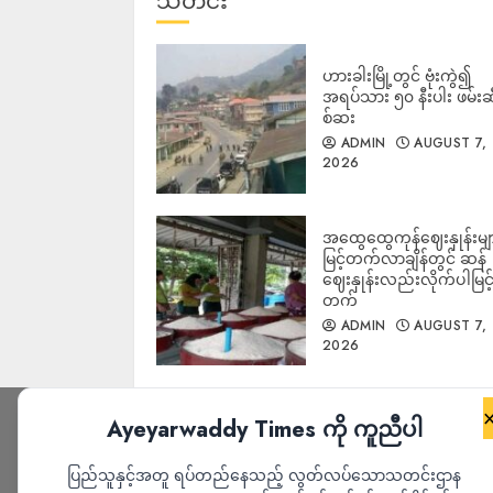
သတင်း
ဟားခါးမြို့တွင် ဗုံးကွဲ၍
အရပ်သား ၅၀ နီးပါး ဖမ်းဆ
စ်ဆး
ADMIN
AUGUST 7,
2026
အထွေထွေကုန်ဈေးနှုန်းမျ
မြင့်တက်လာချိန်တွင် ဆန်
ဈေးနှုန်းလည်းလိုက်ပါမြင့
တက်
ADMIN
AUGUST 7,
2026
Ayeyarwaddy Times ကို ကူညီပါ
ပြည်သူနှင့်အတူ ရပ်တည်နေသည့် လွတ်လပ်သောသတင်းဌာန