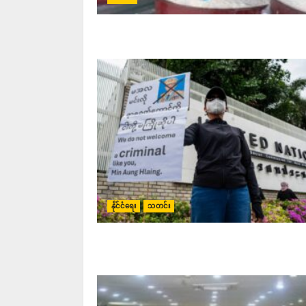
နိုင်ငံရေး
သတင်း