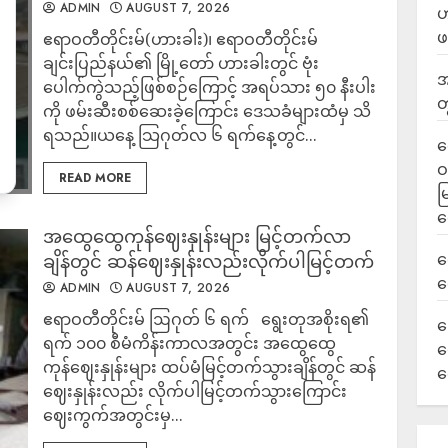
ADMIN
AUGUST 7, 2026
ဟ
ဖ
ဧရာဝတီတိုင်းမ်(ဟားခါး)၊ ဧရာဝတီတိုင်းမ်
ချင်းပြည်နယ်၏ မြို့တော် ဟားခါးတွင် ဗုံး
အ
ပေါက်ကွဲသည့်ဖြစ်စဉ်ကြောင့် အရပ်သား ၅၀ နီးပါး
တ
ကို ဖမ်းဆီးစစ်ဆေးခဲ့ကြောင်း ဒေသခံများထံမှ သိ
ရသည်။ယနေ့ သြဂုတ်လ ၆ ရက်နေ့တွင်...
ရ
ဝ
READ MORE
မ
ရ
အထွေထွေကုန်ဈေးနှုန်းများ မြင့်တက်လာ
လ
ချိန်တွင် ဆန်ဈေးနှုန်းလည်းလိုက်ပါမြင့်တက်
ရ
ADMIN
AUGUST 7, 2026
ဧရာဝတီတိုင်းမ် ဩဂုတ် ၆ ရက် ရွေးတုအစိုးရ၏
ခ
ရက် ၁၀၀ စီမံကိန်းကာလအတွင်း အထွေထွေ
ဟ
ကုန်ဈေးနှုန်းများ ထပ်မံမြင့်တက်သွားချိန်တွင် ဆန်
က
ဈေးနှုန်းလည်း လိုက်ပါမြင့်တက်သွားကြောင်း
ဈေးကွက်အတွင်းမှ...