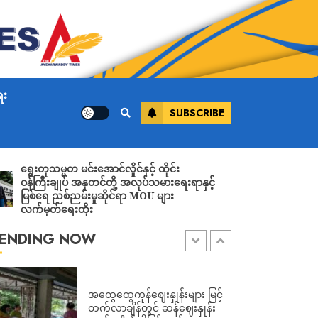
ADMIN
AUGUST 7, 2026
ကြို့ပင်ကောက်တွင် ရွေးတု
အစိုးရစစ်တပ်က “မကြောက်ကြပါ
နဲ့” ဟု လိုက်လံစည်းရုံးနေ
သော်လည်း လေ ကြောင်းမှ ဗုံးကြဲ
ေး
ပြီး ပြည်သူများကို ပစ်သတ်၍ ၁ ဦး
SUBSCRIBE
သေဆုံးကာ ၆ ဦးဒဏ်ရာရ
ADMIN
AUGUST 7, 2026
သမ္မတ မင်းအောင်လှိုင်နှင့် ထိုင်း
းချုပ် အနုတင်တို့ အလုပ်သမားရေးရာနှင့်
လေးမျက်နှာတွင် တ
ဟားခါးမြို့တွင် ဗုံးကွဲ၍ အရပ်သား
ေ ညစ်ညမ်းမှုဆိုင်ရာ MOU များ
ရွေးတုစစ်အစိုးရ 
၅၀ နီးပါး ဖမ်းဆီးစစ်ဆး
တ်ရေးထိုး
ADMIN
AUGUST 7, 2026
ENDING NOW
အထွေထွေကုန်ဈေးနှုန်းများ မြင့်
တက်လာချိန်တွင် ဆန်ဈေးနှုန်း