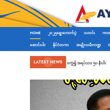
HOME
၂၀၂၅ရွေးကောက်ပွဲ
သတင်း
ကာတွ
ဆောင်းပါး
နိုင်ငံတကာ
အမျိုးသမီးကဏ္ဍ
LATEST NEWS
ဟားခါးမြို့တွင် ဗုံးကွဲ၍ အရပ်သား ၅၀ နီးပါး
ဖမ်းဆီးစစ်ဆး