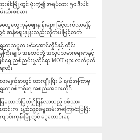
ားခါးမြို့တွင် ဗုံးကွဲ၍ အရပ်သား ၅၀ နီးပါး
မ်းဆီးစစ်ဆး
ထွေထွေကုန်ဈေးနှုန်းများ မြင့်တက်လာချိန်
ွင် ဆန်ဈေးနှုန်းလည်းလိုက်ပါမြင့်တက်
ွေးတုသမ္မတ မင်းအောင်လှိုင်နှင့် ထိုင်း
န်ကြီးချုပ် အနုတင်တို့ အလုပ်သမားရေးရာနှင့်
ြစ်ရေ ညစ်ညမ်းမှုဆိုင်ရာ MOU များ လက်မှတ်
ေးထိုး
ေးမျက်နှာတွင် တာကျိုးပြီး ၆ ရက်အကြာမှ
ွေးတုစစ်အစိုးရ အစည်းအဝေးထိုင်
ြေထောက်ပြတ်၍ပြန်လာသည့် စစ်သား
ောင်းက ပြည်သူ့စစ်မှုထမ်းအကြောင်းပြပြီး
ျောင်းကုန်းမြို့တွင် ငွေတောင်းနေ