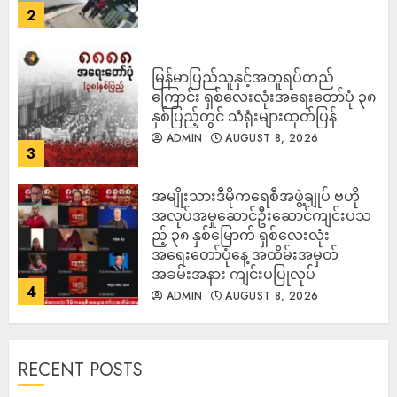
2
မြန်မာပြည်သူနှင့်အတူရပ်တည်
ကြောင်း ရှစ်လေးလုံးအရေးတော်ပုံ ၃၈
နှစ်ပြည့်တွင် သံရုံးများထုတ်ပြန်
ADMIN
AUGUST 8, 2026
3
အမျိုးသားဒီမိုကရေစီအဖွဲ့ချုပ် ဗဟို
အလုပ်အမှုဆောင်ဦးဆောင်ကျင်းပသ
ည့် ၃၈ နှစ်မြောက် ရှစ်လေးလုံး
အရေးတော်ပုံနေ့ အထိမ်းအမှတ်
အခမ်းအနား ကျင်းပပြုလုပ်
4
ADMIN
AUGUST 8, 2026
RECENT POSTS