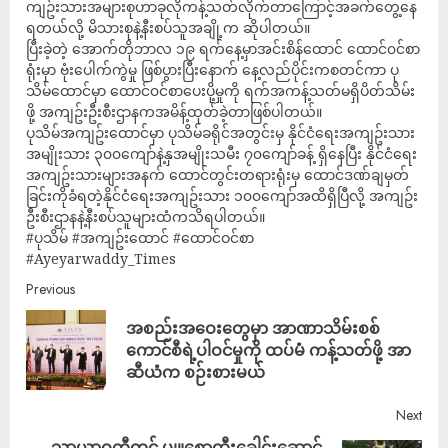
ကျဥ်းသားအများစုဟာခုလိုကန့်သတ်လိုက်တာကြောင့်အခက်တွေ့နေ
ရတယ်လို့ မိသားစုနဲ့နီးစပ်သူအချို့က ဆိုပါတယ်။
ပြီးခဲ့တဲ့ အောက်တိုဘာလ ၁၉ ရက်နေ့မှာအင်းစိန်ထောင် ထောင်၀င်စာ
ရုံးမှာ ဗုံးပေါက်ကွဲမှု ဖြစ်ပွားပြီးနောက် နေ့လည်ပိုင်းကစတင်ကာ ပု
သိမ်ထောင်မှာ ထောင်၀င်စာပေးပို့မှုကို ရက်အကန့်သတ်မရှိပိတ်သိမ်း
ဖို့ အကျဥ်းဦးစီးဌာနကအမိန့်ထုတ်ခဲ့တာဖြစ်ပါတယ်။
ပုသိမ်အကျဥ်းထောင်မှာ ပုသိမ်ခရိုင်အတွင်းမှ နိုင်ငံရေးအကျဥ်းသား
အမျိုးသား ၃၀၀ကျော်နဲ့နှအမျိုးသမီး ၇၀ကျော်ခန့် ရှိနေပြီး နိုင်ငံရေး
အကျဥ်းသားများအနက် ထောင်တွင်းတရားရုံးမှ ထောင်ဒဏ်ချမှတ်
ခြင်းကိုခံရတဲ့နိုင်ငံရေးအကျဥ်းသား ၁၀၀ကျော်အထိရှိပြီလို့ အကျဥ်း
ဦးစီးဌာနနဲ့နီးစပ်သူများထံကသိရပါတယ်။
#ပုသိမ် #အကျဥ်းထောင် #ထောင်ဝင်စာ
#Ayeyarwaddy_Times
Previous
အစည်းအဝေးတွေမှာ အာဏာသိမ်းစစ်
ကောင်စီရဲ့ပါဝင်မှုကို ထပ်မံ ကန့်သတ်ဖို့ အာ
ဆီယံက စဉ်းစားမယ်
Next
သာယာဝတီတွင် ပျူစောထီးခေါင်းဆောင်