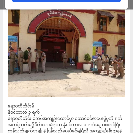
ဧရာဝတီတိုင်းမ်
နိုဝင်ဘာလ ၃ ရက်
ဧရာ၀တီတိုင်း ပုသိမ်အကျဥ်းထောင်မှာ ထောင်၀င်စာပေးပို့မှုကို ရက်
အကန့်သတ်မရှိပိတ်ထားခဲ့ရာက နို၀င်ဘာလ ၁ ရက်နေ့ကစတင်ပြီး
ကန့်သတ်ချက်အချို့နဲ့ ပြန်လည်ပေးပို့ခွင့်ရပြီလို့ အကျဥ်းဦးစီးဌာနနဲ့