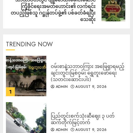
ကြံ့ခိုင်ရေးအမတ်ဟောင်း၏ လက်ရင်း
တပည့်ဖြစ်သူ ဂဋ္ဌုန်တပ်ဖွဲ့၏ ပစ်ခတ်ခံရပြီး
သေဆုံး
TRENDING NOW
ဝမ်းစာနဲ့သဘာဝကြား အဖြေရှာရမည့်
ချင်းတွင်းမြစ်ဝှမ်း ရွှေတူးဖော်ရေး
(သတင်းဆောင်းပါး)
ADMIN
AUGUST 9, 2026
1
ပြည်တွင်းစက်သုံးဆီဈေး ၃ ပတ်
ဆက်တိုက်မြင့်တက်
ADMIN
AUGUST 9, 2026