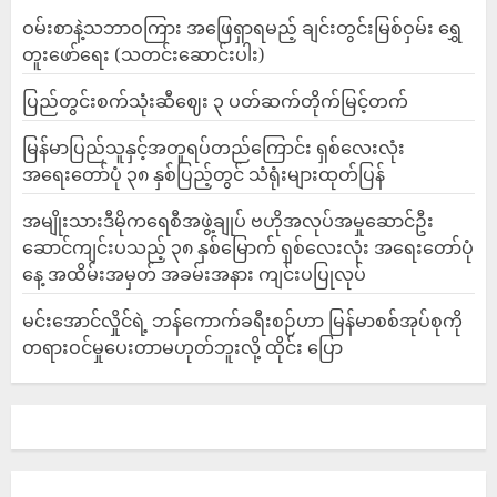
ဝမ်းစာနဲ့သဘာဝကြား အဖြေရှာရမည့် ချင်းတွင်းမြစ်ဝှမ်း ရွှေ
တူးဖော်ရေး (သတင်းဆောင်းပါး)
ပြည်တွင်းစက်သုံးဆီဈေး ၃ ပတ်ဆက်တိုက်မြင့်တက်
မြန်မာပြည်သူနှင့်အတူရပ်တည်ကြောင်း ရှစ်လေးလုံး
အရေးတော်ပုံ ၃၈ နှစ်ပြည့်တွင် သံရုံးများထုတ်ပြန်
အမျိုးသားဒီမိုကရေစီအဖွဲ့ချုပ် ဗဟိုအလုပ်အမှုဆောင်ဦး
ဆောင်ကျင်းပသည့် ၃၈ နှစ်မြောက် ရှစ်လေးလုံး အရေးတော်ပုံ
နေ့ အထိမ်းအမှတ် အခမ်းအနား ကျင်းပပြုလုပ်
မင်းအောင်လှိုင်ရဲ့ ဘန်ကောက်ခရီးစဉ်ဟာ မြန်မာစစ်အုပ်စုကို
တရားဝင်မှုပေးတာမဟုတ်ဘူးလို့ ထိုင်း ပြော