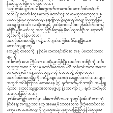
နီးစပ်သူတစ်ဦးက ပြောပါတယ်။
“စည်းကမ်းချက်အသစ်တွေထုတ်ထားတယ်။ ထောင်၀င်စာနဲ့ပတ်
သတ်ပြီး ခုလက်ခံတဲ့နေရာကို ထောင်၀န်းထဲမှာမဟုတ်တော့ဘူး။ ခု
ထောင်ပြင်မှာ လက်ခံမယ့်နေရာရှိမယ်ပို့တဲ့အထုပ်တွေကိုတစ်ခုခြင်း
သေချာရှာတယ်။ လာပို့တဲ့လူရဲ့ မှတ်ပုံတင်၊လိပ်စာ၊ဖုန်းနံပါတ်အကုန်
စစ်ပြီးမှပို့ရမယ်”လို့ အကျဥ်းဦးစီးဌာနနဲ့ နီးစပ်သူတစ်ဦးက ဧရာဝတီ
တိုင်းမ်ကို ပြောပါတယ်။
ထောင်၀င်စာပေးပို့မှု ကန့်သတ်ချက်အဖြစ်အမိန့်ကျပြီးသား
ထောင်ကျများကို
ပေးပို့ခွင့် တစ်လကို ၂ ကြိမ်၊ တရားရင်ဆိုင်ဆဲ အချုပ်ထောင်သမား
များကို
တစ်လကို လေးကြိမ်သာ ပေးပို့ရမှာဖြစ်ပြီး ယခင်က တစ်ဦးကို ဟင်း
ဘူး၅ဘူးအစား ၃ ဘူး နဲ့ ကော်ဖိီမစ်အထုပ်ကြီးတစ်ထုပ်အစား အသေး
၁၀ ထုပ်အထိ ကန့်သတ်လျော့ချလိုက်တယ်လို့ သိရပါတယ်။
ထောင်၀င်စာပေးပို့မှုကို အမိန့်မချရသေးတဲ့ အချုပ်ထောင်သမားများ
အတွက်အဂ်ါ၊ကြာသပတေး၊စနေ (၃) ရက်သတ်မှတ်ထားပြီး အမိန့်ချ
ပြီးသား ထောင်ကျများအတွက်ဗုဒ္ဓဟူးနဲ့သောကြာ (၂) ရက် သတ်မှတ်
ထားတာဖြစ်ပါတယ်။
ပုသိမ်အကျဥ်းထောင်မှာ စစ်ကောင်စီကမတရားစွပ်စွဲဖမ်းဆီးထားတဲ့
နိုင်ငံရေးအကျဥ်းသားတွေ အနေနဲ့ မိသားစုတွေက ပို့တဲ့ထောင်၀င်စာ
အစားအသောက်တွေကို မျှဝေစားသုံးနေရတာဖြစ်ပြီတဲ့နိုင်ငံရေးအ