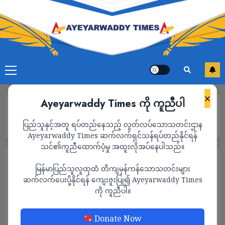
×
Ayeyarwaddy Times ကို ကူညီပါ
Home
ပုသိမ်အကျဥ်းထောင်မှာ ကန့်သတ်ချက်များ စစ်ဆေးမှုများ​စွာနဲ့
ပြည်သူနှင့်အတူ ရပ်တည်နေသည့် လွတ်လပ်သောသတင်းဌာန
ထောင်၀င်စာပြန်ပို့ခွင့်ရ
Ayeyarwaddy Times ဆက်လက်ရှင်သန်ရပ်တည်နိုင်ရန်
သင်၏ကူညီထောက်ပံ့မှု အထူးလိုအပ်နေပါသည်။
နိုင်ငံရေး
သတင်း
မြန်မာပြည်သူလူထုထံ တိကျမှန်ကန်သောသတင်းများ
ပုသိမ်အကျဥ်းထောင်မှာ ကန့်သတ်ချက်များ
ဆက်လက်ပေးပို့နိုင်ရန် ကျေးဇူးပြု၍ Ayeyarwaddy Times
ကို ကူညီပါ။
စစ်ဆေးမှုများ​စွာနဲ့ ထောင်၀င်စာပြန်ပို့ခွင့်ရ
ADMIN
NOVEMBER 3, 2022
Donate Now