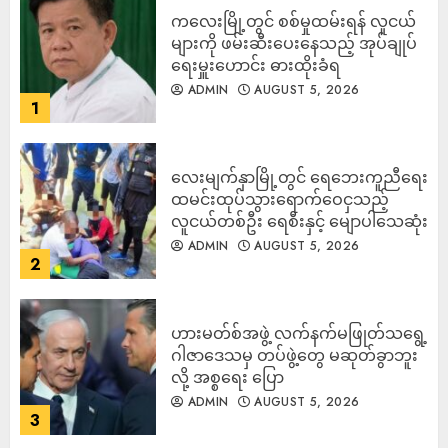
ကလေးမြို့တွင် စစ်မှုထမ်းရန် လူငယ်
များကို ဖမ်းဆီးပေးနေသည့် အုပ်ချုပ်
ရေးမှူးဟောင်း ဓားထိုးခံရ
ADMIN
AUGUST 5, 2026
1
လေးမျက်နှာမြို့တွင် ရေဘေးကူညီရေး
ထမင်းထုပ်သွားရောက်ဝေငှသည့်
လူငယ်တစ်ဦး ရေစီးနှင့် မျောပါသေဆုံး
ADMIN
AUGUST 5, 2026
2
ဟားမတ်စ်အဖွဲ့ လက်နက်မဖြုတ်သရွေ့
ဂါဇာဒေသမှ တပ်ဖွဲ့တွေ မဆုတ်ခွာဘူး
လို့ အစ္စရေး ပြော
ADMIN
AUGUST 5, 2026
3