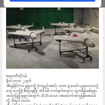
ဧရာဝတီတိုင်းမ်
နိုဝင်ဘာလ ၂ ရက်
အီရန်နိုင်ငံက ရုရှားသို့ ဒုံးကျည်အစင်း ၁၀၀၀ နဲ့ မောင်းသူမဲ့လေယာဉ်
တွေ ပေးပို့ဖို့ စီစဉ်နေပြီး အဲဒီ စစ် လက်နက်တွေက ယူကရိန်းစစ်ပွဲမှာ
အသုံးပြုဖို့ ရုရှားအတွက် သိသိသာသာ အထောက်အကူဖြစ်စေမယ်
လို့ သိရပါ တယ်။