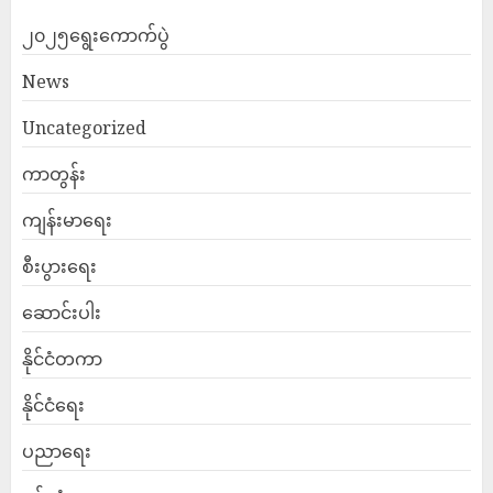
၂၀၂၅ရွေးကောက်ပွဲ
News
Uncategorized
ကာတွန်း
ကျန်းမာရေး
စီးပွားရေး
ဆောင်းပါး
နိုင်ငံတကာ
နိုင်ငံရေး
ပညာရေး