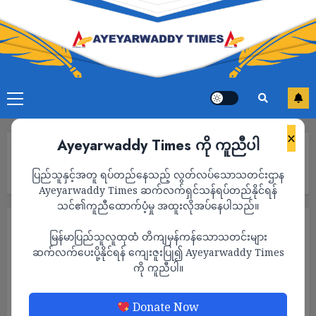
×
Ayeyarwaddy Times ကို ကူညီပါ
Home
အီရန်က ရုရှားသို့ ဒုံးကျည် အစင်း ၁၀၀၀ နဲ့ တိုက်ခိုက်ရေးဒရုန်းတွေ
ပြည်သူနှင့်အတူ ရပ်တည်နေသည့် လွတ်လပ်သောသတင်းဌာန
ပေးပို့ဖို့ စီစဉ်နေ
Ayeyarwaddy Times ဆက်လက်ရှင်သန်ရပ်တည်နိုင်ရန်
သင်၏ကူညီထောက်ပံ့မှု အထူးလိုအပ်နေပါသည်။
နိုင်ငံတကာ
မြန်မာပြည်သူလူထုထံ တိကျမှန်ကန်သောသတင်းများ
အီရန်က ရုရှားသို့ ဒုံးကျည် အစင်း ၁၀၀၀ နဲ့
ဆက်လက်ပေးပို့နိုင်ရန် ကျေးဇူးပြု၍ Ayeyarwaddy Times
ကို ကူညီပါ။
တိုက်ခိုက်ရေးဒရုန်းတွေ ပေးပို့ဖို့ စီစဉ်နေ
ADMIN
NOVEMBER 2, 2022
Donate Now