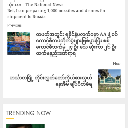
ကိုးကား – The National News
Ref; Iran preparing 1,000 missiles and drones for
shipment to Russia
Previous
တပတ်အတွင်း ရခိုင်နဲ့ပလက်ဝမှာ AA နဲ့ စစ်
ကောင်စီတပ်တိုက်ပွဲများဖြစ်ပွားပြီး စစ်
ကောင်စီဘက်မှ ၂၄ ဦး သေ ဆုံးကာ ၂၆ ဦး
ထက်မနည်းဒဏ်ရာရ
Next
ဟင်္သာတမြို့ တိုင်းလွှတ်တော်ကိုယ်စားလှယ်
နေအိမ် ချိပ်ပိတ်ခံရ
TRENDING NOW