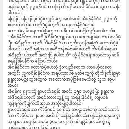
အီရန်နိုင်ငံက ထောက်ပံ့တဲ့ တာတိုပဲ့ထိန်းဒုံးကျည်တွေနဲ့ ကာမီကာဇေ
ဒရုန်းတွေကို ရုရှားနိုင်ငံက မကြာ မီ ရရှိမယ်လို့ မီဒီယာတွေက ဖော်ပြ
ပါတယ်။
မြေပြင်-မြေပြင်ခွင်းဒုံးကျည်တွေ အပါအဝင် အီရန်နိုင်ငံရဲ့ ရုရှားသို့
စစ်လက်နက်ထောက်ပံ့မှုတွေကို အ နောက်နိုင်ငံများမှ
ထောက်လှမ်းရေးတပ်ဖွဲ့တွေက အနီးကပ် စောင့်ကြည့်နေပါတယ်။
“အီရန်နိုင်ငံက တာတိုပဲ့ထိန်းဒုံးကျည်တွေ ပမာဏများစွာ ထုတ်လုပ်ခဲ့
ပြီး အဲဒီနည်းပညာကို ယီမင်နိုင်ငံ က ဟူသီသူပုန်အဖွဲ့ထံ ထောက်ပံ့ခဲ့
ပါတယ်။ ဟူသီအဖွဲ့က အမေရိကန်စစ်စခန်းတွေကို တိုက်ခိုက်ရာမှာ
အဲဒီနည်း ပညာကို အသုံးပြုခဲ့ပါတယ်” လို့ နိုင်ငံရေးလေ့လာသူ ဆမ်
ခရန်နီအီဗန်စ်က ပြောပါတယ်။
အီရန်နိုင်ငံက ထောက်ပံ့ပေးတဲ့ ဒုံးကျည်တွေက လာမယ့်လတွေ
အတွင်း ယူကရိန်းနိုင်ငံက အရပ်သားပစ် မှတ်တွေကို တိုက်ခိုက်ရာမှာ
ရုရှားတပ်ဖွဲ့တွေအတွက် အထောက်အပံ့ဖြစ်စေမယ်လို့ သူက ဆိုပါ
တယ်။
အီရန်က ရုရှားသို့ ရှာဟတ်ဒရုန်း အစင်း ၄၅၀ ပေးပို့ခဲ့ပြီး ရုရှားက
အဲဒီဒရုန်းတွေကို အရပ်သားတွေနဲ့ ယူ ကရိန်းနိုင်ငံရဲ့ လျှပ်စစ်
ကွန်ရက်ကိုဖျက်ဆီးရာမှာ အသုံးပြုခဲ့ပါတယ်။
ရှာဟတ်ဒရုန်းဟာ ကီလိုဂရမ် ၄၀ ရှိတဲ့ ထိပ်ဖူးတစ်ခုကို သယ်ဆောင်
ကာ ကီလိုမီတာ ၂၀၀၀ အထိ ပျံ သန်းနိုင်ပါတယ်။ ပျံသန်းမှုနှေးကွေး
တဲ့ ရှာဟတ်ဒရုန်း အစင်း ၃၀၀ ကျော်ကို ပစ်ချနိုင်ခဲ့တယ်လို့ ယူ
ကရိန်းစစ်တပ် က ပြောပါတယ်။