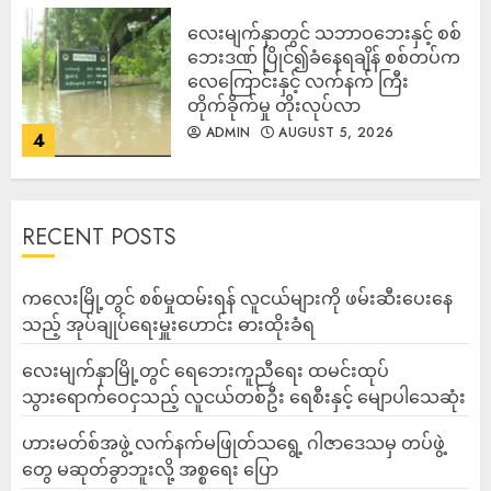
‎လေးမျက်နှာတွင် သဘာဝဘေးနှင့် စစ်
ဘေးဒဏ် ပြိုင်၍ခံနေရချိန် စစ်တပ်က
လေကြောင်းနှင့် လက်နက် ကြီး
တိုက်ခိုက်မှု တိုးလုပ်လာ
ADMIN
AUGUST 5, 2026
4
RECENT POSTS
ကလေးမြို့တွင် စစ်မှုထမ်းရန် လူငယ်များကို ဖမ်းဆီးပေးနေ
သည့် အုပ်ချုပ်ရေးမှူးဟောင်း ဓားထိုးခံရ
လေးမျက်နှာမြို့တွင် ရေဘေးကူညီရေး ထမင်းထုပ်
သွားရောက်ဝေငှသည့် လူငယ်တစ်ဦး ရေစီးနှင့် မျောပါသေဆုံး
ဟားမတ်စ်အဖွဲ့ လက်နက်မဖြုတ်သရွေ့ ဂါဇာဒေသမှ တပ်ဖွဲ့
တွေ မဆုတ်ခွာဘူးလို့ အစ္စရေး ပြော