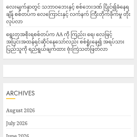
‎လေးမျက်နှာတွင် သဘာဝဘေးနှင့် စစ်ဘေးဒဏ် ပြိုင်၍ခံနေရ
ချိန် စစ်တပ်က လေကြောင်းနှင့် လက်နက် ကြီးတိုက်ခိုက်မှု တိုး
လုပ်လာ
ရွေးတုအစိုးရစစ်တပ်က AA ကို ကြည်း၊ ရေ၊ လေဖြင့်
အပြင်းအထန်ရင်ဆိုင်နေသော်လည်း စစ်ရှုံးနေ၍ အရပ်သား
ပြည်သူကို ရည်ရွယ်ချက်ထား ဗုံးကြဲသတ်ဖြတ်လာ
ARCHIVES
August 2026
July 2026
June 2026