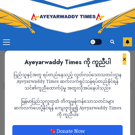
×
Ayeyarwaddy Times ကို ကူညီပါ
Home
မတူပီမြို့တွင် ဗိုလ်မှူးအငြိမ်းစားက အသက်မပြည့်သေးသူ ၁၇ နှစ်
ပြည်သူနှင့်အတူ ရပ်တည်နေသည့် လွတ်လပ်သောသတင်းဌာန
အရွယ် မိန်းကလေးငယ်ကို အဓမ္မပြုကျင့်
Ayeyarwaddy Times ဆက်လက်ရှင်သန်ရပ်တည်နိုင်ရန်
သင်၏ကူညီထောက်ပံ့မှု အထူးလိုအပ်နေပါသည်။
သတင်း
မြန်မာပြည်သူလူထုထံ တိကျမှန်ကန်သောသတင်းများ
မတူပီမြို့တွင် ဗိုလ်မှူးအငြိမ်းစားက အသက်မ
ဆက်လက်ပေးပို့နိုင်ရန် ကျေးဇူးပြု၍ Ayeyarwaddy Times
ကို ကူညီပါ။
ပြည့်သေးသူ ၁၇ နှစ်အရွယ် မိန်းကလေးငယ်ကို
အဓမ္မပြုကျင့်
Donate Now