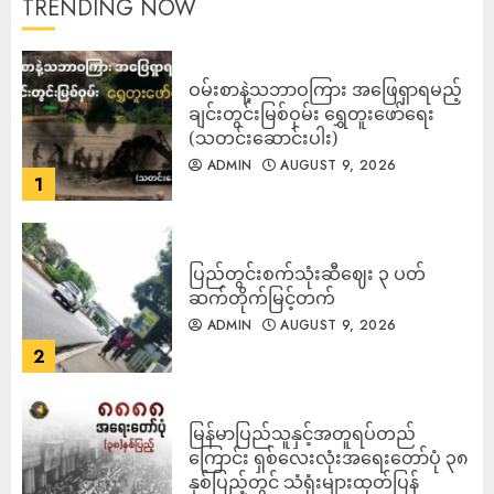
TRENDING NOW
ဝမ်းစာနဲ့သဘာဝကြား အဖြေရှာရမည့်
ချင်းတွင်းမြစ်ဝှမ်း ရွှေတူးဖော်ရေး
(သတင်းဆောင်းပါး)
ADMIN
AUGUST 9, 2026
1
ပြည်တွင်းစက်သုံးဆီဈေး ၃ ပတ်
ဆက်တိုက်မြင့်တက်
ADMIN
AUGUST 9, 2026
2
မြန်မာပြည်သူနှင့်အတူရပ်တည်
ကြောင်း ရှစ်လေးလုံးအရေးတော်ပုံ ၃၈
နှစ်ပြည့်တွင် သံရုံးများထုတ်ပြန်