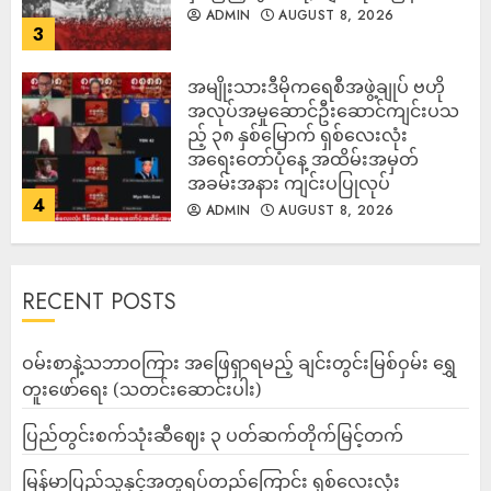
ADMIN
AUGUST 8, 2026
3
အမျိုးသားဒီမိုကရေစီအဖွဲ့ချုပ် ဗဟို
အလုပ်အမှုဆောင်ဦးဆောင်ကျင်းပသ
ည့် ၃၈ နှစ်မြောက် ရှစ်လေးလုံး
အရေးတော်ပုံနေ့ အထိမ်းအမှတ်
အခမ်းအနား ကျင်းပပြုလုပ်
4
ADMIN
AUGUST 8, 2026
RECENT POSTS
ဝမ်းစာနဲ့သဘာဝကြား အဖြေရှာရမည့် ချင်းတွင်းမြစ်ဝှမ်း ရွှေ
တူးဖော်ရေး (သတင်းဆောင်းပါး)
ပြည်တွင်းစက်သုံးဆီဈေး ၃ ပတ်ဆက်တိုက်မြင့်တက်
မြန်မာပြည်သူနှင့်အတူရပ်တည်ကြောင်း ရှစ်လေးလုံး