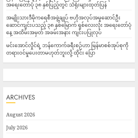
အရေးတော်ပုံ ၃၈ နှစ်ပြည့်တွင် သံရုံးများထုတ်ပြန်
အမျိုးသားဒီမိုကရေစီအဖွဲ့ချုပ် ဗဟိုအလုပ်အမှုဆောင်ဦး
ဆောင်ကျင်းပသည့် ၃၈ နှစ်မြောက် ရှစ်လေးလုံး အရေးတော်ပုံ
နေ့ အထိမ်းအမှတ် အခမ်းအနား ကျင်းပပြုလုပ်
မင်းအောင်လှိုင်ရဲ့ ဘန်ကောက်ခရီးစဉ်ဟာ မြန်မာစစ်အုပ်စုကို
တရားဝင်မှုပေးတာမဟုတ်ဘူးလို့ ထိုင်း ပြော
ARCHIVES
August 2026
July 2026