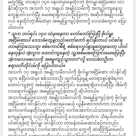
မတူပီမြို့ တပ်ရင်း ၁၄၀ ဝန်းထဲမှာနေထိုင်တဲ့ ဗိုလ်မှူးအငြိမ်းစား ဝင်း
နိုင်ဆိုသူက အသက် ၁၇ အရွယ် အမျိုးသမီးကို အကျဉ်းကျနေသူ
တွေနဲ့ပတ်သက်ပြီး မေးစရာရှိတယ်လို့ပြောကာ အဆိုပါအမျိုးသမီး
ငယ် နေထိုင်တဲ့အိမ်ထဲမှာ အဓမ္မပြုကျင့်ခဲ့တာလို့ ဒေသခံတွေက ပြော
ပါတယ်။
“ သူက တပ်ရင်း ၁၄၀ ထဲမှာနေတာ တော်တော်ကြာပြီ ဗိုလ်မှူး
အငြိမ်းစားပါ ဒေသခံတွေနဲ့လည်းတော်တော် ရင်းနှီးတယ် ပင်စင်ရ
တာမကြာသေးဘူး စစ်ကောင်စီရဲ့ စစ်ရေးလှုပ်ရှာမှုတွေမှာတော့ ပါဝင်
နေတုန်းပဲ အဲ့လူက ထောင်ကျနေတဲ့ သူ့အစ်မအကြောင်းမေးပြောပြီး
အဲ့ကလေးမလေးကို အဓမ္မကျင့်သွားတာ”လို့ ဒေသခံတဦးက
ဧရာဝတီတိုင်းမ်ကို ပြောပါတယ်။
အသက် ၁၇ အရွယ် အမျိုးသမီးငယ်ကို ဗိုလ်မှူးအငြိမ်းစား ဝင်းနိုင်ဆို
သူက ဧပြီလထဲမှာ စစ်သားတဦး ထွက်ပြေးမှုနဲ့ မတရားစွပ်စွဲခံရကာ
ထောင်ကျခဲ့တဲ့ အစ်မဖြစ်သူအကြောင်း မေးစရာရှိတယ်ဆိုပြီး အိမ်ကို
လာရောက်ချိန်မှာ အဓမ္မပြုကျင့်ခဲ့တာလို့ ဆိုပါတယ်။
အသက်မပြည့်သေးတဲ့ အမျိုးသမီးငယ်ကို အဓမ္မပြုကျင့်ခဲ့တဲ့ ဗိုလ်မှူး
အငြိမ်းစား ဝင်းနိုင်ဟာ ပင်စင်ရပေမယ့် ယူနီဖောင်းဝတ်ကာ တပ်ထဲ
ဆက်လက်နေထိုင်နေတာကြောင့် လက်အောက်ငယ်သားတွေက မ
ကျေနပ်မှုတွေ လည်းရှိနေတယ်လို့ ဒေသခံတွေထံက သိရပါတယ်။
ပင်စင်ရခဲ့တဲ့ ဗိုလ်မှူး ဝင်းနိုင်ဟာ တာဝန်ထမ်းဆောင်စဉ်ကလည်း
အရက်မူးလာရင် လက်အောက်ငယ်သား တွေကို ဆဲဆိုကြိမ်းမောင်း
တက်သလို လစာတွေကိုလည်း ခေါင်းပုံဖြတ်သုံးစွဲတာတွေရှိတယ်လို့