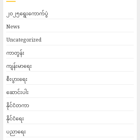
၂၀၂၅ရွေးကောက်ပွဲ
News
Uncategorized
ကာတွန်း
ကျန်းမာရေး
စီးပွားရေး
ဆောင်းပါး
နိုင်ငံတကာ
နိုင်ငံရေး
ပညာရေး