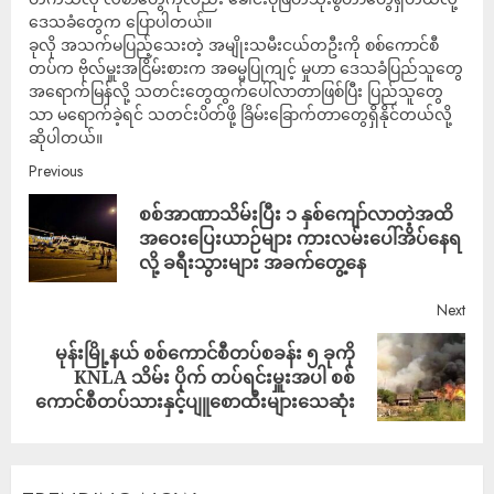
ဒေသခံတွေက ပြောပါတယ်။
ခုလို အသက်မပြည့်သေးတဲ့ အမျိုးသမီးငယ်တဦးကို စစ်ကောင်စီ
တပ်က ဗိုလ်မှူးအငြိမ်းစားက အဓမ္မပြုကျင့် မှုဟာ ဒေသခံပြည်သူတွေ
အရောက်မြန်လို့ သတင်းတွေထွက်ပေါ်လာတာဖြစ်ပြီး ပြည်သူတွေ
သာ မရောက်ခဲ့ရင် သတင်းပိတ်ဖို့ ခြိမ်းခြောက်တာတွေရှိနိုင်တယ်လို့
ဆိုပါတယ်။
Previous
စစ်အာဏာသိမ်းပြီး ၁ နှစ်ကျော်လာတဲ့အထိ
အဝေးပြေးယာဉ်များ ကားလမ်းပေါ်အိပ်နေရ
လို့ ခရီးသွားများ အခက်တွေ့နေ
Next
မုန်းမြို့နယ် စစ်ကောင်စီတပ်စခန်း ၅ ခုကို
KNLA သိမ်း ပိုက် တပ်ရင်းမှူးအပါ စစ်
ကောင်စီတပ်သားနှင့်ပျူစောထီးများသေဆုံး