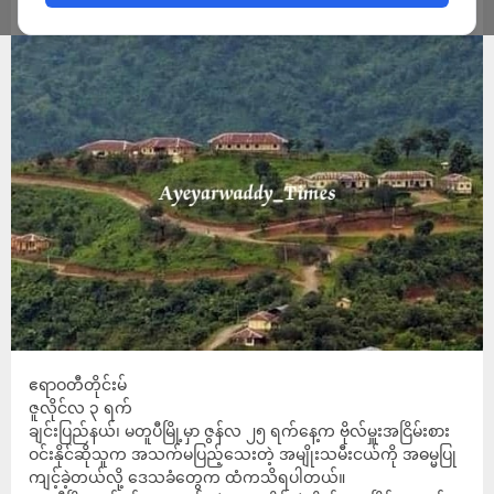
ADMIN
JULY 3, 2022
ဧရာဝတီတိုင်းမ်
ဇူလိုင်လ ၃ ရက်
ချင်းပြည်နယ်၊ မတူပီမြို့မှာ ဇွန်လ ၂၅ ရက်နေ့က ဗိုလ်မှူးအငြိမ်းစား
ဝင်းနိုင်ဆိုသူက အသက်မပြည့်သေးတဲ့ အမျိုးသမီးငယ်ကို အဓမ္မပြု
ကျင့်ခဲ့တယ်လို့ ဒေသခံတွေက ထံကသိရပါတယ်။