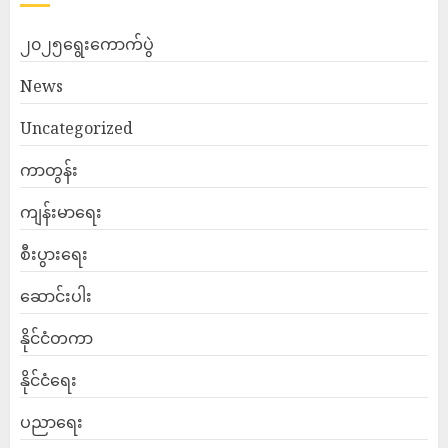
၂၀၂၅ရွေးကောက်ပွဲ
News
Uncategorized
ကာတွန်း
ကျန်းမာရေး
စီးပွားရေး
ဆောင်းပါး
နိုင်ငံတကာ
နိုင်ငံရေး
ပညာရေး