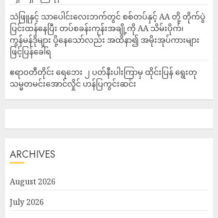
သဲဖြူနှင့် သာပေါင်းလေးဘက်တွင် စစ်တပ်နှင့် AA တို့ တိုက်ပွဲ
ပြင်းထန်‌နေပြီး တပ်စခန်းကုန်းအချို့ကို AA သိမ်းပိုက်၊
ကွန်မန်ဒိုများ ပို့နေသော်လည်း အထိနာ၍ အမိုးအုပ်ကားများ
ဖြင့်ပြန်ခေါ်ရ
ဧရာဝတီတိုင်း ရေဘေး ၂ ပတ်နီးပါးကြာမှ ထိုင်းပြန် ရွေးတု
သမ္မတမင်းအောင်လှိုင် ဟန်ပြကွင်းဆင်း
ARCHIVES
August 2026
July 2026