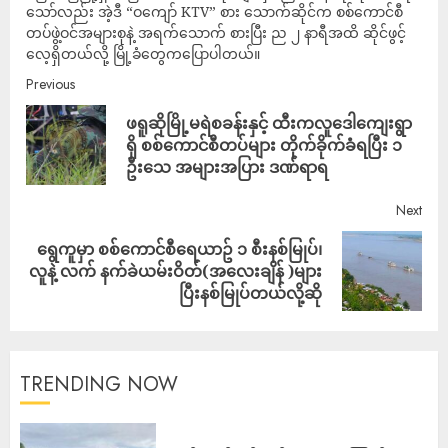
သော်လည်း အဲ့ဒီ “ဝကျော် KTV” စား သောက်ဆိုင်က စစ်ကောင်စီ
တပ်ဖွဲ့ဝင်အများစုနဲ့ အရက်သောက် စားပြီး ည ၂ နာရီအထိ ဆိုင်ဖွင့်
လေ့ရှိတယ်လို့ မြို့ခံတွေကပြောပါတယ်။
Previous
ဖရူဆိုမြို့မရဲစခန်းနှင့် ထီးကလူဒေါကျေးရွာ
ရှိ စစ်ကောင်စီတပ်များ တိုက်ခိုက်ခံရပြီး ၁
ဦးသေ အများအပြား ဒဏ်ရာရ
Next
ရွေကူမှာ စစ်ကောင်စီ​ရေယာဥ် ၁ စီးနစ်မြုပ်၊
လူနဲ့ လက် နက်ခဲယမ်းဝိတ်(အလေးချိန် )များ
ပြီးနစ်မြုပ်တယ်လို့ဆို
TRENDING NOW