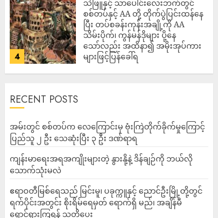
သဲဖြူနှင့် သာပေါင်းလေးဘက်တွင်
စစ်တပ်နှင့် AA တို့ တိုက်ပွဲပြင်းထန်‌နေ
ပြီး တပ်စခန်းကုန်းအချို့ကို AA
သိမ်းပိုက်၊ ကွန်မန်ဒိုများ ပို့နေ
သော်လည်း အထိနာ၍ အမိုးအုပ်ကား
4
များဖြင့်ပြန်ခေါ်ရ
ADMIN
AUGUST 10, 2026
RECENT POSTS
‎အမ်းတွင် စစ်တပ်က လေကြောင်းမှ ဗုံးကြဲတိုက်ခိုက်မှုကြောင့်
ပြည်သူ ၂ ဦး သေဆုံးပြီး ၃ ဦး ဒဏ်ရာရ
ကျန်းမာရေးအရအကျိုးများတဲ့ နွားနို့နဲ့ ဒိန်ချဉ်ကို ဘယ်လို
သောက်သုံးမလဲ
ဧရာဝတီမြစ်ရေသည် မြင်းမူ၊ ပခုက္ကူနှင့် ညောင်ဦးမြို့တို့တွင်
ရက်ပိုင်းအတွင်း စိုးရိမ်ရေမှတ် ရောက်ရှိ မည်၊ အချိန်မီ
ရှောင်ရှားကြရန် သတိပေး