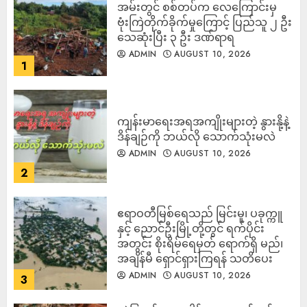
‎အမ်းတွင် စစ်တပ်က လေကြောင်းမှ
ဗုံးကြဲတိုက်ခိုက်မှုကြောင့် ပြည်သူ ၂ ဦး
သေဆုံးပြီး ၃ ဦး ဒဏ်ရာရ
ADMIN
AUGUST 10, 2026
1
ကျန်းမာရေးအရအကျိုးများတဲ့ နွားနို့နဲ့
ဒိန်ချဉ်ကို ဘယ်လို သောက်သုံးမလဲ
ADMIN
AUGUST 10, 2026
2
ဧရာဝတီမြစ်ရေသည် မြင်းမူ၊ ပခုက္ကူ
နှင့် ညောင်ဦးမြို့တို့တွင် ရက်ပိုင်း
အတွင်း စိုးရိမ်ရေမှတ် ရောက်ရှိ မည်၊
အချိန်မီ ရှောင်ရှားကြရန် သတိပေး
ADMIN
AUGUST 10, 2026
3