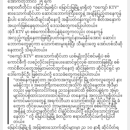
အောက်တိုဘာလ ၂၅ ရက်
ဧရာဝတီတိုင်း၊ မြောင်းမြခရိုင်၊ မြောင်းမြမြို့မှာရှိတဲ့ “ဝကျော် KTV”
စားသောက်ဆိုင်ဟာ ဆောင်းဘောက်ကြီးတွေနဲ့ အချိန်ပြည့်တနေကုန်
နီးပါး အော်ဟစ်သီချင်းဆိုနေလို့ အနီးပတ်ဝန်းကျင်က စိတ်အနှောက်
အယှက်ဖြစ်နေရတယ်လို့ ဒေသခံတွေကပြောပါတယ်။
အဲ့ဒီ KTV မှာ စစ်ကောင်စီတပ်နဲ့ရဲတွေကလည်း တနေကုန်
အလှည့်ကျရှိနေတာဖြစ်ပြီးပတ်ဝန်းကျင်နားမခံနိုင်အောင် ဆောင်း
ဘောက်တွေဖွင့်ကာ သောက်စားမူးရစ်ပြီး သီချင်းတွေ အော်ဟစ်သီဆို
နေတာလို့ သိရပါတယ်။
“ဝကျော် KTV” စားသောက်ဆိုင်ဟာ ယစ်မျိုးလိုင်စင်မရှိပဲ စစ်
ကောင်စီကို လစဉ်လိုင်းကြေးပေးဆောင်ဖွင့်လှစ် ထားတာဖြစ်ပြီး စစ်
ကာင်စီတပ်တွေအမြဲတမ်းဝင်ထွက်နေတဲ့ ဆိုင်ဖြစ်ကာ ဆိုင်ပိုင်ရှင် မှာ
ဒေါ်ကေခိုင်ဦး ဖြစ်တယ်လို့ ဒေသခံတွေကပြောပါတယ်။
“တစ်နေကုန်ဖွင့်တာ အသံကအကျယ်ကြီး မြို့ထဲကလူတွေလဲ နား
မခံနိုင်ဘူး ။ အဝေးကြီးကတောင်အသံက ဆူညံနေတာ။ အဲ့ဒီမှာ
လည်း မနက်မိုးလင်းကနေ ညသန်းခေါင်ထိ စစ်တပ်နဲ့ရဲက အဲ့မှာ
များတပ်စွဲထားသလားထင်ရတယ် တနေကုန် အလှည့်ကျရှိတယ်။
ကောင်မလေးတွေနဲ့ အရက်ဘီယာ သောက်စားပြီး ဆူညံလို့ မြို့ခံ
တွေက တိုင်ပေမယ့်လဲ ဘာမှအရေးမယူကြဘူး။ စစ်ကောင်စီရဲ့
အရှိန်နဲ့ ဘယ်ဌာနတိုင်တိုင် ငါနဲ့ပိုင်တယ်လို့ ပြောပီးသောင်းကြမ်း
နေတာ ” လို့ မြောင်းမြမြို့ခံတဦးက ဧရာဝတီတိုင်းမ်ကိုပြောပါ
တယ်။
မြောင်းမြမြို့ရှိ အခြာစားသောက်ဆိုင်များမှာ ည ၁၀ နာရီ ဆိုင်ပိတ်ရ