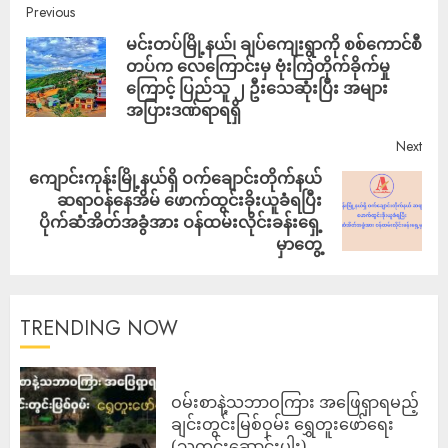
Previous
မင်းတပ်မြို့နယ်၊ ချပ်ကျေးရွာကို စစ်ကောင်စီ
တပ်က လေကြောင်းမှ ဗုံးကြဲတိုက်ခိုက်မှု
ကြောင့် ပြည်သူ ၂ ဦးသေဆုံးပြီး အများ
အပြားဒဏ်ရာရရှိ
Next
ကျောင်းကုန်းမြို့နယ်ရှိ ဝက်ချောင်းတိုက်နယ်
ဆရာဝန်နေအိမ် ဖောက်ထွင်းခိုးယူခံရပြီး
ပိုက်ဆံအိတ်အခွံအား ဝန်ထမ်းလိုင်းခန်းရှေ့
မှာတွေ့
TRENDING NOW
ဝမ်းစာနဲ့သဘာဝကြား အဖြေရှာရမည့်
ချင်းတွင်းမြစ်ဝှမ်း ရွှေတူးဖော်ရေး
(သတင်းဆောင်းပါး)