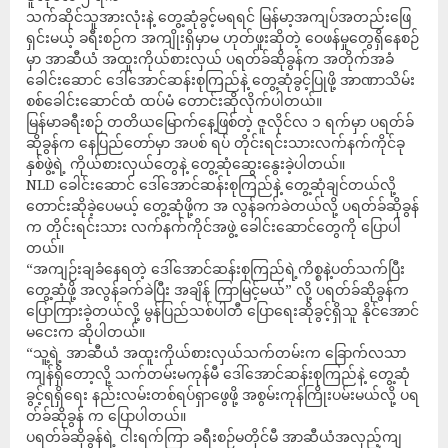
သက်ဆိုင်သူအားလုံးနဲ့ တွေ့ဆုံခွင့်မရရင် မြန်မာ့အကျပ်အတည်းဖြေ
ရှင်းမယ့် ခရီးစဉ်က အကျိုးရှိမှာမ ဟုတ်ဖူးဆိုတဲ့ ဝေဖန်မှုတွေရှိနေစဉ်
မှာ အာဆီယံ အထူးကိုယ်စားလှယ် ပရတ်ခ်ဆိုခွန်က အတိုက်အခံ
ခေါင်းဆောင် ဒေါ်အောင်ဆန်းစုကြည်နဲ့ တွေ့ဆုံခွင့်ပြုဖို့ အာဏာသိမ်း
စစ်ခေါင်းဆောင်ထံ ထပ်မံ တောင်းဆိုလိုက်ပါတယ်။
မြန်မာခရီးစဉ် တတိယမြောက်နေ့ဖြစ်တဲ့ ဇူလိုင်လ ၁ ရက်မှာ ပရတ်ခ်
ဆိုခွန်က နေပြည်တော်မှာ အပစ် ရပ် တိုင်းရင်းသားလက်နက်ကိုင်ခု
နှစ်ဖွဲ့ရဲ့ ကိုယ်စားလှယ်တွေနဲ့ တွေ့ဆုံဆွေးနွေးခဲ့ပါတယ်။
NLD ခေါင်းဆောင် ဒေါ်အောင်ဆန်းစုကြည်နဲ့ တွေ့ဆုံချင်တယ်လို့
တောင်းဆိုခဲ့ပေမယ့် တွေ့ဆုံဖို့က အ လွန်ခက်ခဲတယ်လို့ ပရတ်ခ်ဆိုခွန်
က တိုင်းရင်းသား လက်နက်ကိုင်အဖွဲ့ ခေါင်းဆောင်တွေကို ပြောပါ
တယ်။
“အကျဉ်းချခံနေရတဲ့ ဒေါ်အောင်ဆန်းစုကြည်ရဲ့ကိစ္စနဲ့ပတ်သက်ပြီး
တွေ့ဆုံဖို့ အလွန်ခက်ခဲပြီး အချိန် ကြာမြင့်မယ်” လို့ ပရတ်ခ်ဆိုခွန်က
ပြောကြားခဲ့တယ်လို့ မွန်ပြည်သစ်ပါတီ ပြောရေးဆိုခွင့်ရှိသူ နိုင်အောင်
မငေးက ဆိုပါတယ်။
“သူ့ရဲ့ အာဆီယံ အထူးကိုယ်စားလှယ်သက်တမ်းက ခြောက်လသာ
ကျန်ရှိတော့လို့ သက်တမ်းမကုန်မီ ဒေါ်အောင်ဆန်းစုကြည်နဲ့ တွေ့ဆုံ
ခွင့်ရရှိရေး နည်းလမ်းတစ်ရပ်ရှာဖွေဖို့ အစွမ်းကုန်ကြိုးပမ်းမယ်လို့ ပရ
တ်ခ်ဆိုခွန် က ပြောပါတယ်။
ပရတ်ခ်ဆိုခွန်ရဲ့ ငါးရက်ကြာ ခရီးစဉ်မတိုင်မီ အာဆီယံအလှည့်ကျ