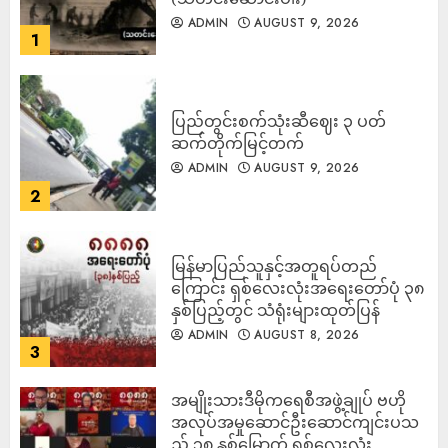
ADMIN
AUGUST 9, 2026
1
ပြည်တွင်းစက်သုံးဆီဈေး ၃ ပတ်
ဆက်တိုက်မြင့်တက်
ADMIN
AUGUST 9, 2026
2
မြန်မာပြည်သူနှင့်အတူရပ်တည်
ကြောင်း ရှစ်လေးလုံးအရေးတော်ပုံ ၃၈
နှစ်ပြည့်တွင် သံရုံးများထုတ်ပြန်
ADMIN
AUGUST 8, 2026
3
အမျိုးသားဒီမိုကရေစီအဖွဲ့ချုပ် ဗဟို
အလုပ်အမှုဆောင်ဦးဆောင်ကျင်းပသ
ည့် ၃၈ နှစ်မြောက် ရှစ်လေးလုံး