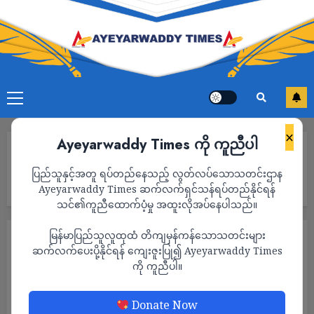
×
Ayeyarwaddy Times ကို ကူညီပါ
Home
အာဆီယံ အထူးကိုယ်စားလှယ်က ဒေါ်အောင်ဆန်းစုကြည်ကို နေအိမ်
ပြည်သူနှင့်အတူ ရပ်တည်နေသည့် လွတ်လပ်သောသတင်းဌာန
အကျယ်ချုပ်ထားဖို့ တောင်းဆိုပေမယ့် စစ်ကောင်စီက အကျဉ်းထောင်
မှာသာ ဆက်လက်ထိန်းသိမ်းထား
Ayeyarwaddy Times ဆက်လက်ရှင်သန်ရပ်တည်နိုင်ရန်
သင်၏ကူညီထောက်ပံ့မှု အထူးလိုအပ်နေပါသည်။
မြန်မာပြည်သူလူထုထံ တိကျမှန်ကန်သောသတင်းများ
သတင်း
ဆက်လက်ပေးပို့နိုင်ရန် ကျေးဇူးပြု၍ Ayeyarwaddy Times
အာဆီယံ အထူးကိုယ်စားလှယ်က ဒေါ်အောင်
ကို ကူညီပါ။
ဆန်းစုကြည်ကို နေအိမ်အကျယ်ချုပ်ထားဖို့
တောင်းဆိုပေမယ့် စစ်ကောင်စီက
Donate Now