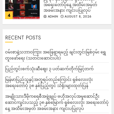
အရေးတော်ပုံနေ့ အထိမ်းအမှတ်
အခမ်းအနား ကျင်းပပြုလုပ်
4
ADMIN
AUGUST 8, 2026
RECENT POSTS
ဝမ်းစာနဲ့သဘာဝကြား အဖြေရှာရမည့် ချင်းတွင်းမြစ်ဝှမ်း ရွှေ
တူးဖော်ရေး (သတင်းဆောင်းပါး)
ပြည်တွင်းစက်သုံးဆီဈေး ၃ ပတ်ဆက်တိုက်မြင့်တက်
မြန်မာပြည်သူနှင့်အတူရပ်တည်ကြောင်း ရှစ်လေးလုံး
အရေးတော်ပုံ ၃၈ နှစ်ပြည့်တွင် သံရုံးများထုတ်ပြန်
အမျိုးသားဒီမိုကရေစီအဖွဲ့ချုပ် ဗဟိုအလုပ်အမှုဆောင်ဦး
ဆောင်ကျင်းပသည့် ၃၈ နှစ်မြောက် ရှစ်လေးလုံး အရေးတော်ပုံ
နေ့ အထိမ်းအမှတ် အခမ်းအနား ကျင်းပပြုလုပ်