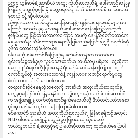
ဥက္ကဌ ဟွန်ဆမ်နဲ့ အာဆီယံ အထူး ကိုယ်စားလှယ်ရဲ့ ဒေါ်အောင်ဆန်းစု
ကြည်နဲ့ တွေ့ဆုံခွင့်ပြုဖို့ မေတ္တာရပ်ခံချက်ကို စစ်ကောင်စီက ငြင်းပယ်
ခဲ့တယ် လို့ ဆိုပါတယ်။
ညံ့ဖျင်းသော ထောင်တွင်းအခြေအနေနဲ့ ကျန်းမာရေးစောင့်ရှောက်မှု
ကြောင့် အသက် ၇၇ နှစ်အရွယ် ဒေါ် အောင်ဆန်းစုကြည်အတွက်
စိုးရိမ်မှုတွေ မြင့်တက်လာတာကြောင့် သူမကို နေပြည်တော်ထောင်က
နေ မူလထိန်း သိမ်းထားရာနေရာသို့ ပြန်လည်ပြောင်းရွှေ့ဖို့ ပရတ်ခ်ဆို
ခွန်က တောင်းဆိုခဲ့ပါတယ်။
ဒါပေမယ့် စစ်ကောင်စီပြောခွင့်ရ ဇော်မင်းထွန်းက သတင်းစာ
ရှင်းလင်းပွဲတစ်ခုမှာ “ဥပဒေအထက်မှာ ဘယ်သူမှ မရှိဘူး” လို့ဆိုကာ
မေတ္တာရပ်ခံချက်ကို ငြင်းဆန်ခဲ့ပြီး ဒေါ်အောင်ဆန်းစုကြည်အတွက်
ကောင်းမွန်တဲ့ အစားအသောက်နဲ့ ကျန်းမာရေးစောင့်ရှောက်မှုတွေ
စီစဉ်ထားတယ်လို့ ပြောပါတယ်။
တရားရင်ဆိုင်နေရတဲ့သူတွေကို အာဆီယံ အထူးကိုယ်စားလှယ်နဲ့
တွေ့ခွင့်မပြုနိုင်ဘဲ မြန်မာနိုင်ငံက ပဋိပက္ခအဆုံးသတ်ဖို့ စစ်ကောင်စီ
က အဖွဲ့အချို့နဲ့ လက်တွဲဆောင်ရွက်နေတယ်လို့ ဒီသီတင်းပတ်အစော
ပိုင်းမှာ ဇော်မင်းထွန်းက ပြောကြားခဲ့ပါတယ်။
စစ်ကောင်စီ အာဆီယံ အထူးကိုယ်စားလှယ်ရဲ့ မြန်မာခရီးစဉ်အတွင်း
NLD ပါဝင်ဝင်အချို့နဲ့ တွေ့ဆုံခွင့် ပြုမယ်လို့ ဆိုပေမယ့်
ဘယ်သူဘယ်ဝါနဲ့ တွေ့ဆုံခွင့်ပြုမယ်ဆိုတာတော့ ထုတ်ဖော်မပြောပါ
ဘူး။