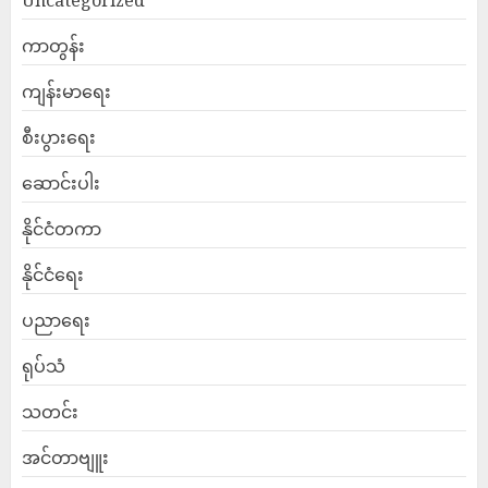
Uncategorized
ကာတွန်း
ကျန်းမာရေး
စီးပွားရေး
ဆောင်းပါး
နိုင်ငံတကာ
နိုင်ငံရေး
ပညာရေး
ရုပ်သံ
သတင်း
အင်တာဗျူး