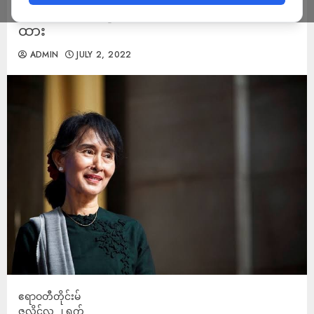
အကျဉ်းထောင်မှာသာ ဆက်လက်ထိန်းသိမ်း
ထား
ADMIN
JULY 2, 2022
ဧရာဝတီတိုင်းမ်
ဇူလိုင်လ ၂ ရက်