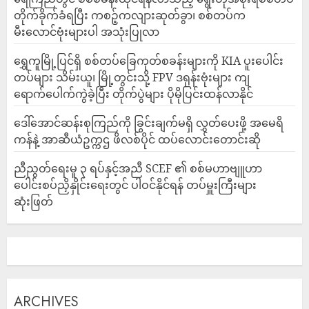
တိုက်ခိုက်ခံရပြီး ကစဉ့်ကလျားဆုတ်ခွာ၊ စစ်တပ်က
မီးလောင်ဗုံးများပါ အသုံးပြုလာ
‎ရွှေကူမြို့ပြင်ရှိ စစ်တပ်ခြေကုတ်စခန်းများကို KIA ပူးပေါင်း
တပ်များ သိမ်းယူ၊ မြို့တွင်းသို့ FPV ဒရုန်းဗုံးများ ကျ
ရောက်ပေါက်ကွဲခဲ့ပြီး တိုက်ပွဲများ ပိုမိုပြင်းထန်လာနိုင်
ဒေါ်အောင်ဆန်းစုကြည်ကို ခြွင်းချက်မရှိ လွှတ်ပေးဖို့ အမေရိ
ကန်နဲ့ အာဆီယံဥက္ကဌ ဖိလစ်ပိုင် ထပ်လောင်းတောင်းဆို
ညီညွတ်ရေးမူ ၃ ရပ်နှင့်အညီ SCEF ၏ စစ်မဟာဗျူဟာ
ပေါင်းစပ်ညှိနှိုင်းရေးတွင် ပါဝင်နိုင်ရန် တပ်မှူးကြီးများ
ဆုံးဖြတ်
ARCHIVES