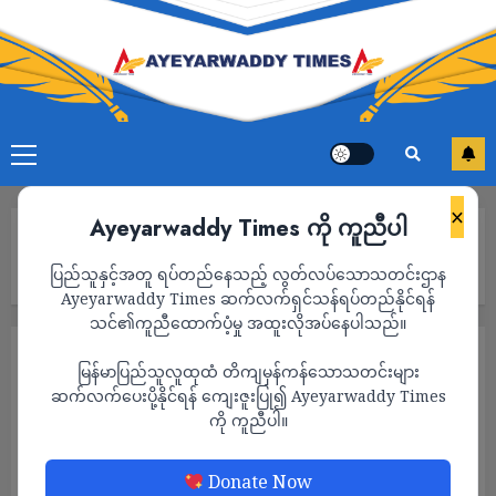
×
Ayeyarwaddy Times ကို ကူညီပါ
Home
မင်းတပ်မြို့နယ်တွင် ရွေးတုအစိုးရတပ်၏ လေကြောင်းတိုက်ခိုက်မှု
ပြည်သူနှင့်အတူ ရပ်တည်နေသည့် လွတ်လပ်သောသတင်းဌာန
ကြောင့် အမျိုးသမီးတစ်ဦး သေဆုံးပြီး နေအိမ် ၁၀ လုံးကျော် ပျက်စီး
Ayeyarwaddy Times ဆက်လက်ရှင်သန်ရပ်တည်နိုင်ရန်
သင်၏ကူညီထောက်ပံ့မှု အထူးလိုအပ်နေပါသည်။
သတင်း
မြန်မာပြည်သူလူထုထံ တိကျမှန်ကန်သောသတင်းများ
မင်းတပ်မြို့နယ်တွင် ရွေးတုအစိုးရတပ်၏
ဆက်လက်ပေးပို့နိုင်ရန် ကျေးဇူးပြု၍ Ayeyarwaddy Times
ကို ကူညီပါ။
လေကြောင်းတိုက်ခိုက်မှုကြောင့် အမျိုးသမီးတစ်
ဦး သေဆုံးပြီး နေအိမ် ၁၀ လုံးကျော် ပျက်စီး
Donate Now