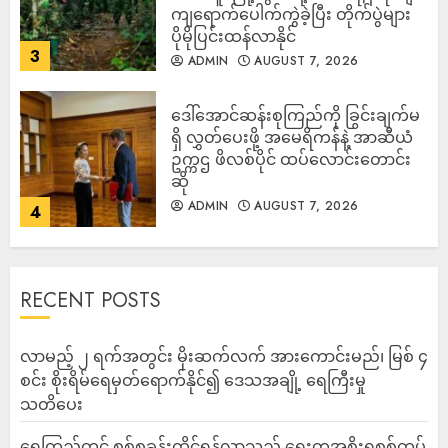
ကျရောက်ပေါက်ကွဲခဲ့ပြီး တိုက်ပွဲများ
ပိုမိုပြင်းထန်လာနိုင်
3
ADMIN
AUGUST 7, 2026
ဒေါ်အောင်ဆန်းစုကြည်ကို ခြွင်းချက်မ
ရှိ လွှတ်ပေးဖို့ အမေရိကန်နဲ့ အာဆီယံ
ဥက္ကဌ ဖိလစ်ပိုင် ထပ်လောင်းတောင်း
ဆို
ADMIN
AUGUST 7, 2026
4
RECENT POSTS
လာမည့် ၂ ရက်အတွင်း မိုးဆက်လက် အားကောင်းမည်၊ မြစ် ၄
စင်း စိုးရိမ်ရေမှတ်ရောက်နိုင်၍ ဒေသအချို့ ရေကြီးမှု
သတိပေး
ရေကြည်တွင် စစ်စခန်းထိုင်ရန်လာသည့် ရွေးတုအစိုးရစစ်တပ်