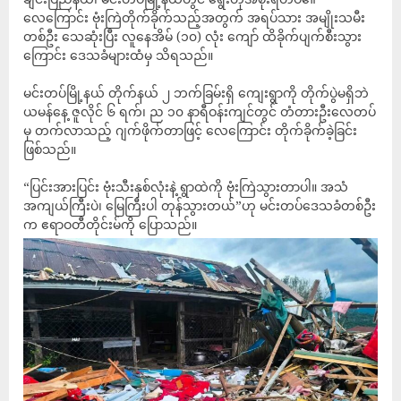
လေကြောင်း ဗုံးကြဲတိုက်ခိုက်သည့်အတွက် အရပ်သား အမျိုးသမီး
တစ်ဦး သေဆုံးပြီး လူနေအိမ် (၁၀) လုံး ကျော် ထိခိုက်ပျက်စီးသွား
ကြောင်း ဒေသခံများထံမှ သိရသည်။
မင်းတပ်မြို့နယ် တိုက်နယ် ၂ ဘက်ခြမ်းရှိ ကျေးရွာကို တိုက်ပွဲမရှိဘဲ
ယမန်နေ့ ဇူလိုင် ၆ ရက်၊ ည ၁၀ နာရီဝန်းကျင်တွင် တံတားဦးလေတပ်
မှ တက်လာသည့် ဂျက်ဖိုက်တာဖြင့် လေကြောင်း တိုက်ခိုက်ခဲ့ခြင်း
ဖြစ်သည်။
“ပြင်းအားပြင်း ဗုံးသီးနှစ်လုံးနဲ့ ရွာထဲကို ဗုံးကြဲသွားတာပါ။ အသံ
အကျယ်ကြီးပဲ၊ မြေကြီးပါ တုန်သွားတယ်”ဟု မင်းတပ်ဒေသခံတစ်ဦး
က ဧရာဝတီတိုင်းမ်ကို ပြောသည်။