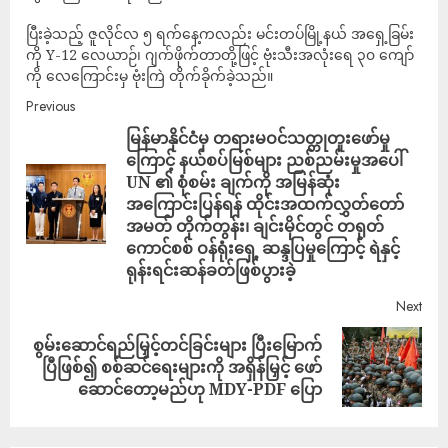
ပြီးခဲ့သည့် ဇူလိုင်လ ၅ ရက်နေ့ကလည်း မင်းတပ်မြို့နယ် အရှေ့ခြမ်း
ကို Y-12 လေယာဉ်၊ ဂျက်ဖိုက်တာတို့ဖြင့် ဗုံးသီးအလုံးရေ ၃၀ ကျော်
ကို လေကြောင်းမှ ဗုံးကြဲ တိုက်ခိုက်ခဲ့သည်။
Previous
မြန်မာနိုင်ငံမှ တရားမဝင်သတ္တုတူးဖော်မှု
ကြောင့် နယ်စပ်မြစ်များ ညစ်ညမ်းမှုအပေါ်
UN ၏ စုံစမ်း ချက်ကို အမြန်ဆုံး
အကြောင်းပြန်ရန် ထိုင်းအထက်လွှတ်တော်
အမတ် တိုက်တွန်း၊ ချင်းမိုင်တွင် တရုတ်
ကောင်စစ် ဝန်ရုံးရှေ့ ဆန္ဒပြမှုကြောင့် ရဲနှင့်
ရုန်းရင်းဆန်ခတ်ဖြစ်ပွားခဲ့
Next
စွမ်းဆောင်ရည်မြှင့်တင်ခြင်းများ ပြီးမြောက်
ပြီဖြစ်၍ စစ်ဆင်ရေးများကို အရှိန်မြှင့် ဖော်
ဆောင်တော့မည်ဟု MDY-PDF ပြော