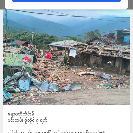
ADMIN
JULY 7, 2026
ဧရာဝတီတိုင်းမ်
မင်းတပ်၊ ဇူလိုင် ၇ ရက်
ချင်းပြည်နယ်၊ မင်းတပ်မြို့နယ်တွင် ရွေးတုအစိုးရတပ်၏