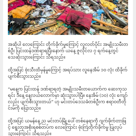
အဆိုပါ လေကြောင်း တိုက်ခိုက်မှုကြောင့် လူလတ်ပိုင်း အမျိုးသမီးတ
စ်ဦး ပြင်းထန်ဒဏ်ရာရပြီးနောက် ယနေ့ ဇူလိုင်လ ၇ ရက်နေ့တွင်
သေဆုံးသွားကြောင်း သိရသည်။
ထို့အပြင် ဗုံးသီးထိမှန်မှုကြောင့် အရပ်သား လူနေအိမ် ၁၀ လုံး ထိခိုက်
ပျက်စီးသွားသည်။
“မနေ့က ပြင်းထန် ဒဏ်ရာရတဲ့ အမျိုးသမီးတယောက်က ဆေးကုသ
ရင်း ဒီနေ့ နေ့လယ်လောက်မှာ ဆုံးသွားပါပြီ။ နေအိမ် (၁၀) လုံး ကျော်
လည်း ပျက်စီးသွားတယ်” ဟု မင်းတပ်ဒေသခံတစ်ဦးက ဧရာဝတီတို
င်းမ်ကို ပြောသည်။
ထို့အပြင် ယမန်နေ့ ည မင်းတပ်မြို့ပေါ် တစ်နေရာကို ဂျက်ဖိုက်တာဖြ
င့် ရွေးတုအစိုးရစစ်တပ်က လေကြောင်း ဗုံးကြဲတိုက်ခိုက်မှု ပြုလုပ်
သွားကြောင်း သိရသည်။