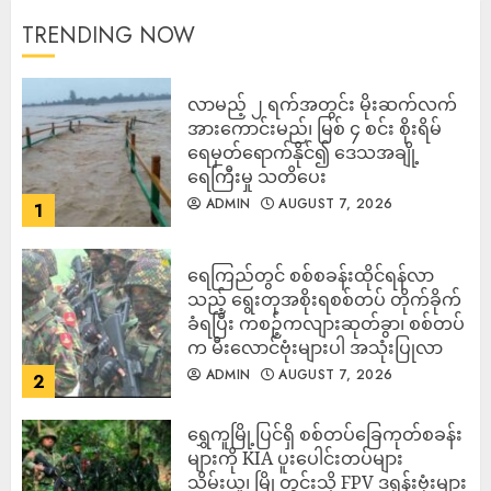
TRENDING NOW
လာမည့် ၂ ရက်အတွင်း မိုးဆက်လက်
အားကောင်းမည်၊ မြစ် ၄ စင်း စိုးရိမ်
ရေမှတ်ရောက်နိုင်၍ ဒေသအချို့
ရေကြီးမှု သတိပေး
ADMIN
AUGUST 7, 2026
1
ရေကြည်တွင် စစ်စခန်းထိုင်ရန်လာ
သည့် ရွေးတုအစိုးရစစ်တပ် တိုက်ခိုက်
ခံရပြီး ကစဉ့်ကလျားဆုတ်ခွာ၊ စစ်တပ်
က မီးလောင်ဗုံးများပါ အသုံးပြုလာ
ADMIN
AUGUST 7, 2026
2
‎ရွှေကူမြို့ပြင်ရှိ စစ်တပ်ခြေကုတ်စခန်း
များကို KIA ပူးပေါင်းတပ်များ
သိမ်းယူ၊ မြို့တွင်းသို့ FPV ဒရုန်းဗုံးများ