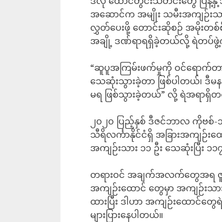
ဒီလို ထောင်တွင်းသတင်းတွေ ပြန့်နှ
အဆောင်က အမျိုး သမီးအကျဉ်းသားတွ
လွှတ်ပေးဖို့ တောင်းဆိုစဉ် အမိုးတစ်
အချို့ ဒဏ်ရာရရှိခဲ့တယ်လို့ ရဲတပ်
“ဆူပူအကြမ်းဖက်မှုကို ဝင်ရောက်တား
သေဆုံးသွားခဲ့တာ ဖြစ်ပါတယ်၊ ဒီမန
မရ ဖြစ်သွားခဲ့တယ်” လို့ ရဲအရာရှ
၂၀၂၀ ပြည့်နှစ် ဒီဇင်ဘာလ ကိုဗစ်-၁၉
သီရိလင်္ကာနိုင်ငံရှိ အခြားအကျဉ်းထော
အကျဉ်းသား ၁၁ ဦး သေဆုံးပြီး ၁၁၇
တရားဝင် အချက်အလက်တွေအရ ဇူလိုင်
အကျဉ်းထောင် တွေမှာ အကျဉ်းသား စု
ထားပြီး ဒါဟာ အကျဉ်းထောင်တွေရဲ့ 
များပြားနေပါတယ်။