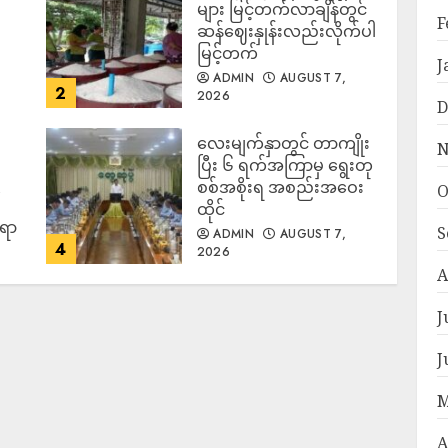
များ မြင့်တက်လာချိန်တွင်
F
ဆန်ဈေးနှုန်းလည်းလိုက်ပါ
မြင့်တက်
J
ADMIN
AUGUST 7,
2
2026
D
လေးမျက်နှာတွင် တာကျိုး
N
ပြီး ၆ ရက်အကြာမှ ရွေးတု
စစ်အစိုးရ အစည်းအဝေး
O
ထိုင်
်ရာ
S
ADMIN
AUGUST 7,
4
2026
A
J
J
M
A