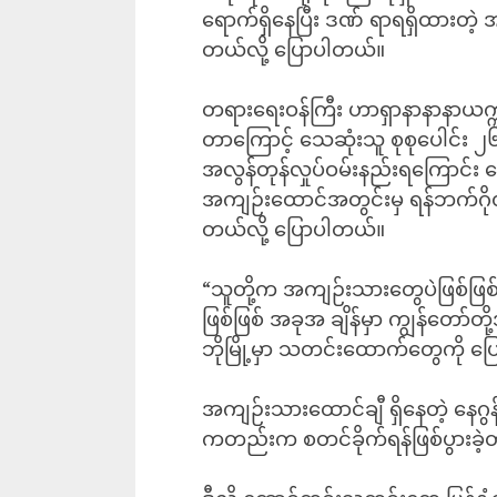
ရောက်ရှိနေပြီး ဒဏ် ရာရရှိထားတဲ့ 
တယ်လို့ ပြောပါတယ်။
တရားရေးဝန်ကြီး ဟာရှာနာနာနာယက
တာကြောင့် သေဆုံးသူ စုစုပေါင်း ၂၆ 
အလွန်တုန်လှုပ်ဝမ်းနည်းရကြောင်း ပ
အကျဉ်းထောင်အတွင်းမှ ရန်ဘက်ဂိုဏ်း
တယ်လို့ ပြောပါတယ်။
“သူတို့က အကျဉ်းသားတွေပဲဖြစ်ဖ
ဖြစ်ဖြစ် အခုအ ချိန်မှာ ကျွန်တော်တ
ဘိုမြို့မှာ သတင်းထောက်တွေကို ပ
အကျဉ်းသားထောင်ချီ ရှိနေတဲ့ နေဂွန
ကတည်းက စတင်ခိုက်ရန်ဖြစ်ပွားခဲ့တ