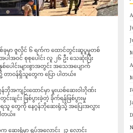
A
J
J
စ်ခုမှာ ဇူလိုင် ၆ ရက်က ထောင်တွင်းဆူပူမှုတစ်
M
ဦးအပါအဝင် စုစုပေါင်း လူ ၂၆ ဦး သေဆုံးပြီး
A
 နှစ်ပေါင်းများစွာအတွင်း အသေအပျောက်
ို့ တာဝန်ရှိသူတွေက ပြော ပါတယ်။
M
ေဂွန်ဘိုအကျဉ်းထောင်မှာ မူးယစ်ဆေးဝါးဂိုဏ်း
F
းချင်း ဖြစ်ပွားခဲ့တဲ့ ခိုက်ရန်ဖြစ်ပွားမှု
J
ူ တွေကို နေဂွန်ဘိုဆေးရုံသို့ အပြေးအလွှား
ုပါတယ်။
D
N
လတ်က ဆေးရုံမှာ ရုပ်အလောင်း ၂၃ လောင်း