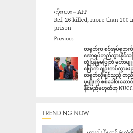
ကိုးကား – AFP
Ref; 26 killed, more than 100 
prison
Previous
တရုတ်က စစ်အုပ်စုဘက် ပ
အောရပ်တည်သွားနိုင်သဖြ
တုံ့ပြန်မှုမပြုဘဲ မဟာဗ
မြောက် ချဉ်းကပ်သွားမည
တရုတ်လိုချင်သည့် တည်င
မှုမျိုးကို စစ်ခေါင်းဆောင
နိုင်မည်မဟုတ်ဟု NUCC
TRENDING NOW
ဟားခါးမြို့တွင် ဗုံးကွဲ