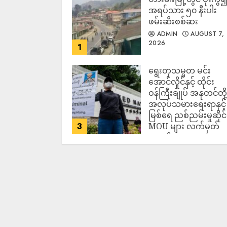
အရပ်သား ၅၀ နီးပါး
ဖမ်းဆီးစစ်ဆး
ADMIN
AUGUST 7,
2026
1
ရွေးတုသမ္မတ မင်း
အောင်လှိုင်နှင့် ထိုင်း
ဝန်ကြီးချုပ် အနုတင်တို့
အလုပ်သမားရေးရာနှင့်
မြစ်ရေ ညစ်ညမ်းမှုဆိုင
3
MOU များ လက်မှတ်
ရေးထိုး
ADMIN
AUGUST 7,
2026