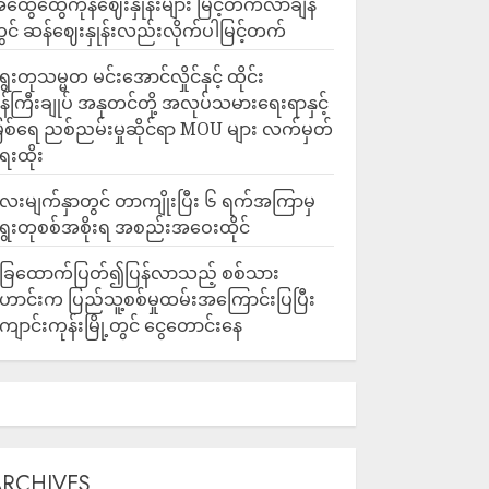
ထွေထွေကုန်ဈေးနှုန်းများ မြင့်တက်လာချိန်
ွင် ဆန်ဈေးနှုန်းလည်းလိုက်ပါမြင့်တက်
ွေးတုသမ္မတ မင်းအောင်လှိုင်နှင့် ထိုင်း
န်ကြီးချုပ် အနုတင်တို့ အလုပ်သမားရေးရာနှင့်
ြစ်ရေ ညစ်ညမ်းမှုဆိုင်ရာ MOU များ လက်မှတ်
ေးထိုး
ေးမျက်နှာတွင် တာကျိုးပြီး ၆ ရက်အကြာမှ
ွေးတုစစ်အစိုးရ အစည်းအဝေးထိုင်
ြေထောက်ပြတ်၍ပြန်လာသည့် စစ်သား
ောင်းက ပြည်သူ့စစ်မှုထမ်းအကြောင်းပြပြီး
ျောင်းကုန်းမြို့တွင် ငွေတောင်းနေ
ARCHIVES