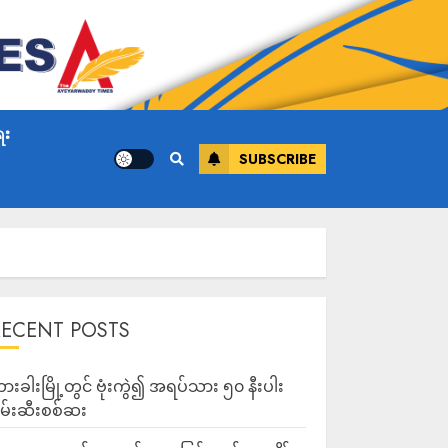
ေး
SUBSCRIBE
RECENT POSTS
ားခါးမြို့တွင် ဗုံးကွဲ၍ အရပ်သား ၅၀ နီးပါး
မ်းဆီးစစ်ဆး