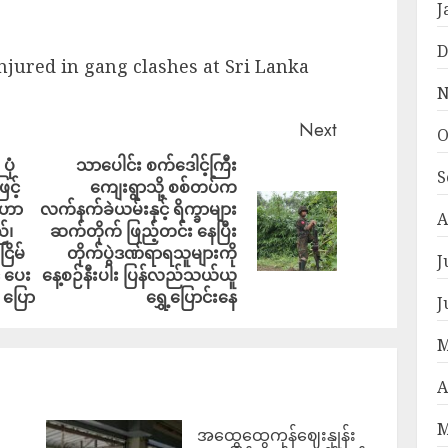
J
D
injured in gang clashes at Sri Lanka
N
Next
O
ုံ
သာပေါင်း စက်ဒေါင့်ကြီး
S
င့်
ကျေးရွာသို့ စစ်တပ်က
ျူဟာ
လက်နက်ခဲယမ်းနှင့် ရိက္ခာများ
A
်၊
ဆက်တိုက် ဖြည့်တင်း နေပြီး
ြိမ်
တိုက်ပွဲဒဏ်ရာရသူများကို
J
် ပေး
နေ့စဉ်နီးပါး ပြန်လည်သယ်ယူ
 ပြော
ရွှေ့ပြောင်းနေ
J
M
A
M
အထွေထွေကုန်ဈေးနှုန်း
၍