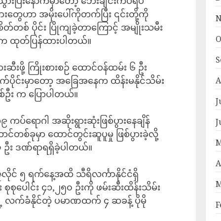
ံ့သွားပြီးနောက်မှာတော့ ဘေးချင်းကပ်ရပ်
ေဟာ အမိုးပေါ်ကိုတက်ပြီး ၎င်းတို့ကို
N
စိတ်တစ် ပိုင်း ပြိုကျခဲ့တာကြောင့် အမျိုးသမီး
O
ဖွဲ့က ထုတ်ပြန်ထားပါတယ်။
S
ဆီးဖို့ ကြိုးစားစဉ် ထောင်ဝန်ထမ်း ၆ ဦး
က်ပိုင်းမှာတော့ အခြေအနေက ထိန်းမနိုင်သိမ်း
A
ိတစ်ဦး က ပြောပါတယ်။
J
 ကပ်ရောဂါ အဆိုးရွားဆုံးဖြစ်ပွားနေချိန်
J
င်တစ်ခုမှာ ထောင်တွင်းဆူပူမှု ဖြစ်ပွားခဲ့လို့
M
 ဦး ဒဏ်ရာရရှိခဲ့ပါတယ်။
A
 ၅ ရက်နေ့အထိ သီရိလင်္ကာနိုင်ငံရှိ
M
စုပေါင်း ၄၁,၂၅၀ ဦးကို ဖမ်းဆီးထိန်းသိမ်း
လက်ခံနိုင်တဲ့ ပမာဏထက် ၄ ဆခန့် ပိုမို
F