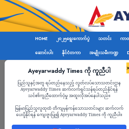
HOME
၂၀၂၅ရွေးကောက်ပွဲ
သတင်း
ကာတွ
ဆောင်းပါး
နိုင်ငံတကာ
အမျိုးသမီးကဏ္ဍ
Ayeyarwaddy Times ကို ကူညီပါ
Home
သီရိလင်္ကာအကျဉ်းထောင်မှာ ဂိုဏ်းအချင်းချင်း
ပြည်သူနှင့်အတူ ရပ်တည်နေသည့် လွတ်လပ်သောသတင်းဌာန
Ayeyarwaddy Times ဆက်လက်ရှင်သန်ရပ်တည်နိုင်ရန်
သင်၏ကူညီထောက်ပံ့မှု အထူးလိုအပ်နေပါသည်။
နိုင်ငံတကာ
သတင်း
မြန်မာပြည်သူလူထုထံ တိကျမှန်ကန်သောသတင်းများ ဆက်လက်
သီရိလင်္ကာအကျဉ်းထော
ပေးပို့နိုင်ရန် ကျေးဇူးပြု၍ Ayeyarwaddy Times ကို ကူညီပါ။
ခိုက်ရန်ဖြစ်လို့ ၂၆ 