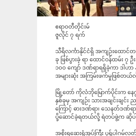
ဧရာဝတီတိုင်းမ်
ဇူလိုင် ၇ ရက်
သီရိလင်္ကာနိုင်ငံရှိ အကျဉ်းထောင်တ
ခု ဖြစ်ပွားခဲ့ ရာ ထောင်ဝန်ထမ်း ၇ 
၁၀၀ ကျော် ဒဏ်ရာရရှိခဲ့ကာ ဒါဟာ
အများဆုံး အကြမ်းဖက်မှုဖြစ်တယ်လ
မြို့တော် ကိုလံဘိုမြောက်ပိုင်းက န
နှစ်ခုမှ အကျဉ်း သားအချင်းချင်း ညတွင်
ကြောင့် ဓားဒဏ်ရာ၊ သေနတ်ဒဏ်ရာရသ
ပို့ဆောင်ခဲ့ရတယ်လို့ ရဲတပ်ဖွဲ့က ဆိ
အစိုးရဆေးရုံအုပ်ကြီး ပုရှ်ပါဂမ်