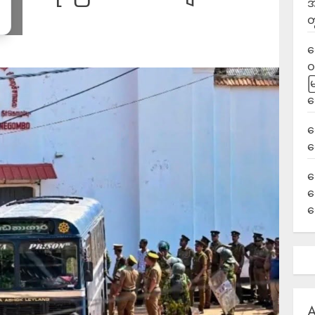
အ
တ
ရ
ဝ
မ
ရ
လ
ရ
ခ
ဟ
က