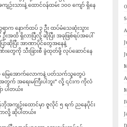
အကျဉ်းသားနဲ့ ထောင်ဝန်ထမ်း ၁၀၀ ကျော် ရှိနေ
O
S
္ကရာက နောက်ထပ် ၃ ဦး ထပ်မံသေဆုံးသွား
A
ဦးအထိ ရှိလာပြီလို့ ဆိုပြီး အခုဖြစ်ရပ်အပေါ်
J
ြောဆိုပြီး အာဏာပိုင်တွေအနေနဲ့
တွေကို သီးခြားစီ ခွဲထုတ်ဖို့ လုပ်ဆောင်နေ
J
M
ြစ် မြေအောက်လောကနဲ့ ပတ်သက်သူတွေပဲ
A
ို့အတွက် အရေးမကြီးပါဘူး” လို့ ၎င်းက ကိုလံ
ြော ပါတယ်။
M
F
်ဘိုအကျဉ်းထောင်မှာ ဇူလိုင် ၅ ရက် ညနေပိုင်း
ာလို့ ဆိုပါတယ်။
J
D