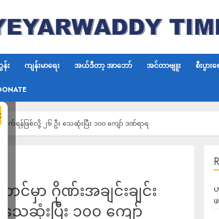
န်း
ကျန်းမာရေး
အယ်ဒီတာ့ အာဘော်
အင်တာဗျူး
စီးပွားရ
DONATE
×
 ခိုက်ရန်ဖြစ်လို့ ၂၆ ဦး သေဆုံးပြီး ၁၀၀ ကျော် ဒဏ်ရာရ
င်မှာ ဂိုဏ်းအချင်းချင်း
ဟ
ဖ
ဦး သေဆုံးပြီး ၁၀၀ ကျော်