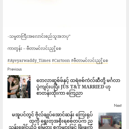
-သမ္မတကြီးအလောင်းစည်သူအဘပု”
ကာတွန်း – ဗီတာမင်လင်းညှို့စေ
#Ayeyarwaddy_Times
#Cartoon
#ဗီတာမင်လင်းညှို့စေ
Previous
တေလာဆွစ်ဖ်နှင့် ထရဲဗစ်ကဲလ်ဆီတို့ မင်္ဂလာ
ပွဲကျင်းပပြီး JUS T&T MARRIED ဟု
စာတန်းထိုးကာ ကြေညာ
Next
မအူပင်တွင် ဗိုလ်ချုပ်အောင်ဆန်း ကြေးရုပ်
ထုကို ရွေးတုအစိုးရစစ်တပ်က ည
သန်းခေါင်ယံ၌ မြေတူး စက်များဖြင့် ဖြိုဖျက်