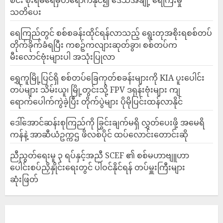
စင်း စိုးရိမ်ရေမှတ်ရောက်နိုင်၍ ဒေသအချို့ ရေကြီးမှု
သတိပေး
ရေကြည်တွင် စစ်စခန်းထိုင်ရန်လာသည့် ရွေးတုအစိုးရစစ်တပ်
တိုက်ခိုက်ခံရပြီး ကစဉ့်ကလျားဆုတ်ခွာ၊ စစ်တပ်က
မီးလောင်ဗုံးများပါ အသုံးပြုလာ
‎ရွှေကူမြို့ပြင်ရှိ စစ်တပ်ခြေကုတ်စခန်းများကို KIA ပူးပေါင်း
တပ်များ သိမ်းယူ၊ မြို့တွင်းသို့ FPV ဒရုန်းဗုံးများ ကျ
ရောက်ပေါက်ကွဲခဲ့ပြီး တိုက်ပွဲများ ပိုမိုပြင်းထန်လာနိုင်
ဒေါ်အောင်ဆန်းစုကြည်ကို ခြွင်းချက်မရှိ လွှတ်ပေးဖို့ အမေရိ
ကန်နဲ့ အာဆီယံဥက္ကဌ ဖိလစ်ပိုင် ထပ်လောင်းတောင်းဆို
ညီညွတ်ရေးမူ ၃ ရပ်နှင့်အညီ SCEF ၏ စစ်မဟာဗျူဟာ
ပေါင်းစပ်ညှိနှိုင်းရေးတွင် ပါဝင်နိုင်ရန် တပ်မှူးကြီးများ
ဆုံးဖြတ်