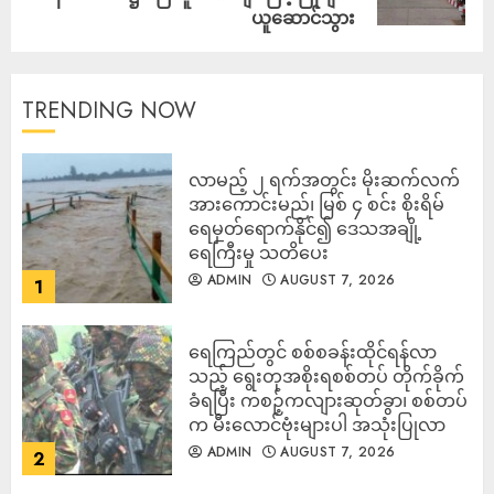
ယူဆောင်သွား
TRENDING NOW
လာမည့် ၂ ရက်အတွင်း မိုးဆက်လက်
အားကောင်းမည်၊ မြစ် ၄ စင်း စိုးရိမ်
ရေမှတ်ရောက်နိုင်၍ ဒေသအချို့
ရေကြီးမှု သတိပေး
ADMIN
AUGUST 7, 2026
1
ရေကြည်တွင် စစ်စခန်းထိုင်ရန်လာ
သည့် ရွေးတုအစိုးရစစ်တပ် တိုက်ခိုက်
ခံရပြီး ကစဉ့်ကလျားဆုတ်ခွာ၊ စစ်တပ်
က မီးလောင်ဗုံးများပါ အသုံးပြုလာ
ADMIN
AUGUST 7, 2026
2