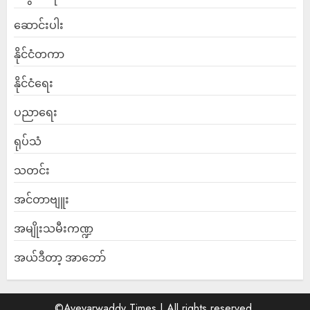
ဆောင်းပါး
နိုင်ငံတကာ
နိုင်ငံရေး
ပညာရေး
ရုပ်သံ
သတင်း
အင်တာဗျူး
အမျိုးသမီးကဏ္ဍ
အယ်ဒီတာ့ အာဘော်
©Ayeyarwaddy Times | All rights reserved.