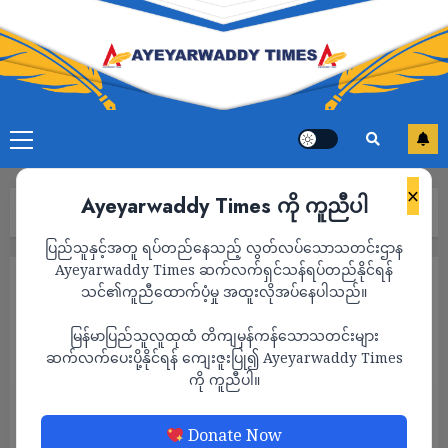
×
Ayeyarwaddy Times ကို ကူညီပါ
Home
-သမ္မတကြီးအလောင်းစည်သူအဘပု”
ပြည်သူနှင့်အတူ ရပ်တည်နေသည့် လွတ်လပ်သောသတင်းဌာန
Ayeyarwaddy Times ဆက်လက်ရှင်သန်ရပ်တည်နိုင်ရန်
ကာတွန်း
သင်၏ကူညီထောက်ပံ့မှု အထူးလိုအပ်နေပါသည်။
-သမ္မတကြီးအလောင်းစည်သူအဘပု”
မြန်မာပြည်သူလူထုထံ တိကျမှန်ကန်သောသတင်းများ
ADMIN
ဆက်လက်ပေးပို့နိုင်ရန် ကျေးဇူးပြု၍ Ayeyarwaddy Times
JULY 5, 2026
ကို ကူညီပါ။
Donate Now