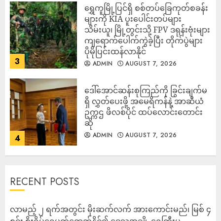
‎ရွှေကူမြို့ပြင်ရှိ စစ်တပ်ခြေကုတ်စခန်း
များကို KIA ပူးပေါင်းတပ်များ
သိမ်းယူ၊ မြို့တွင်းသို့ FPV ဒရုန်းဗုံးများ
ကျရောက်ပေါက်ကွဲခဲ့ပြီး တိုက်ပွဲများ
ပိုမိုပြင်းထန်လာနိုင်
3
ADMIN
AUGUST 7, 2026
ဒေါ်အောင်ဆန်းစုကြည်ကို ခြွင်းချက်မ
ရှိ လွှတ်ပေးဖို့ အမေရိကန်နဲ့ အာဆီယံ
ဥက္ကဌ ဖိလစ်ပိုင် ထပ်လောင်းတောင်း
ဆို
ADMIN
AUGUST 7, 2026
4
RECENT POSTS
လာမည့် ၂ ရက်အတွင်း မိုးဆက်လက် အားကောင်းမည်၊ မြစ် ၄