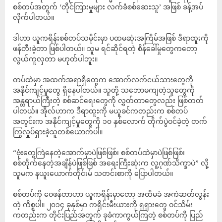
စစ်တပ်အတွက် ‘တိုင်ကြားမှုများ လက်ခံစစ်ဆေးသူ’ အဖြစ် ခန့်အပ်
လိုက်ပါတယ်။
ဒါဟာ ယူကရိန်းစစ်တပ်သမိုင်းမှာ ပထမဆုံးအကြိမ်အဖြစ် ဒီရာထူးကို
ဖန်တီးခဲ့တာ ဖြစ်ပါတယ်။ သူမ ရင်ဆိုင်ရတဲ့ စိန်ခေါ်မှုတွေကတော့
လွယ်ကူလှတာ မဟုတ်ပါဘူး။
တပ်ထဲမှာ အထက်အရာရှိတွေက အောက်လက်ငယ်သားတွေကို
အနိုင်ကျင့်မှုတွေ ရှိနေပါတယ်။ သူတို့ သဘောမကျတဲ့သူတွေကို
အန္တရာယ်ကြီးတဲ့ စစ်ဆင်ရေးတွေကို လွှတ်တာတွေလည်း ဖြစ်တတ်
ပါတယ်။ အိုလ်ဟာက ဒီရာထူးကို မယူခင်ကတည်းက စစ်တပ်
အတွင်းက အနိုင်ကျင့်မှုတွေကို ၁၀ နှစ်လောက် တိုက်ပွဲဝင်ခဲ့တဲ့ တက်
ကြွလှုပ်ရှားခဲ့သူတစ်ယောက်ပါ။
“ဗုံးတွေကြဲနေတဲ့အောက်မှာပဲဖြစ်ဖြစ်၊ စစ်တပ်ထဲမှာပဲဖြစ်ဖြစ်၊
စစ်တိုက်နေတဲ့အချိန်ပဲဖြစ်ဖြစ် အရေးကြီးဆုံးက လူ့ဂုဏ်သိက္ခာပဲ” လို့
သူမက နယူးယောက်တိုင်းမ် သတင်းစာကို ပြောပါတယ်။
စစ်တပ်ကို ဝေဖန်တာဟာ ယူကရိန်းမှာတော့ အထိမခံ အကဲဆတ်လွန်း
တဲ့ ကိစ္စပါ။ ၂၀၁၄ ခုနှစ်မှာ ကရိုင်းမီးယားကို ရုရှားတွေ ဝင်သိမ်း
ကတည်းက တိုင်းပြည်အတွက် ခုခံကာကွယ်ကြတဲ့ စစ်တပ်ကို ပြည်