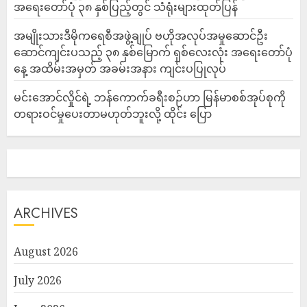
အရေးတော်ပုံ ၃၈ နှစ်ပြည့်တွင် သံရုံးများထုတ်ပြန်
အမျိုးသားဒီမိုကရေစီအဖွဲ့ချုပ် ဗဟိုအလုပ်အမှုဆောင်ဦး
ဆောင်ကျင်းပသည့် ၃၈ နှစ်မြောက် ရှစ်လေးလုံး အရေးတော်ပုံ
နေ့ အထိမ်းအမှတ် အခမ်းအနား ကျင်းပပြုလုပ်
မင်းအောင်လှိုင်ရဲ့ ဘန်ကောက်ခရီးစဉ်ဟာ မြန်မာစစ်အုပ်စုကို
တရားဝင်မှုပေးတာမဟုတ်ဘူးလို့ ထိုင်း ပြော
ARCHIVES
August 2026
July 2026