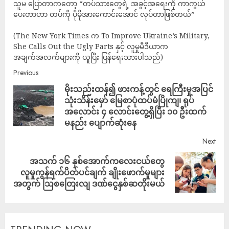
သူမ ပြောတာကတော့ “တပ်သားတွေရဲ့ အခွင့်အရေးကို ကာကွယ်
ပေးတာဟာ တပ်ကို ပိုမိုအားကောင်းအောင် လုပ်တာဖြစ်တယ်”
(The New York Times က To Improve Ukraine’s Military,
She Calls Out the Ugly Parts နှင့် လူမှုမီဒီယာက
အချက်အလက်များကို ယူပြီး ပြန်ရေးသားပါသည်)
Previous
မိုးသည်းထန်၍ ဖားကန့်တွင် ရေကြီးမှုအပြင်
သုံးသိန်းမှော် မြေစာပုံထပ်မံပြိုကျ၊ ရုပ်
အလောင်း ၄ လောင်းတွေ့ရှိပြီး ၁၀ ဦးထက်
မနည်း ပျောက်ဆုံးနေ
Next
အသက် ၁၆ နှစ်အောက်ကလေးငယ်တွေ
လူမှုကွန်ရက်ပိတ်ပင်ချက် ချိုးဖောက်မှုများ
အတွက် ဩစတြေးလျ ဒဏ်ငွေနှစ်ဆတိုးမယ်