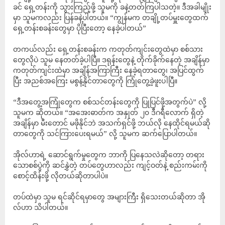
ခင် ရှေ့တန်းကို သွားကြည့်ဖို့ သူမကို ခနဲ့တတ်ကြပါသတဲ့။ ဒီအခါမျိုး
မှာ သူမကလည်း ပြန်ခနဲ့ပါတယ်။ “ကျွန်မက တချို့တပ်မှူးတွေထက်
ရှေ့တန်းစခန်းတွေမှာ ပိုပြီးတော့ နေခဲ့ပါတယ်”
တကယ်လည်း ရှေ့တန်းစခန်းက ကတုတ်ကျင်းတွေထဲမှာ စစ်သား
တွေလိုပဲ သူမ နေတတ်ခဲ့ပါပြီ။ ဒရုန်းတွေနဲ့ တိုက်ခိုက်နေတဲ့ အချိန်မှာ
ကတုတ်ကျင်းထဲမှာ အချိန်အကြာကြီး နေခဲ့ရတာတွေ၊ အပြင်ထွက်
ပြီး အညစ်အကြေး မစွန့်နိုင်တာတွေကို ကြုံတွေ့ခဲ့ဖူးပါပြီ။
“ဒီအတွေ့အကြုံတွေက စစ်သင်တန်းတွေကို ပြုပြင်ဖို့အတွက်ပဲ” လို့
သူမက ဆိုတယ်။ “အအေးဓာတ်က အနှုတ် ၂၀ ဒီဂရီလောက် ရှိတဲ့
အချိန်မှာ မီးတောင် မဖိုနိုင်ဘဲ အသက်ရှင်ဖို့ ဘယ်လို နေထိုင်ရမယ်ဆို
တာတွေကို သင်ကြားပေးရမယ်” လို့ သူမက ဆက်ပြောပါတယ်။
အိုလ်ဟာရဲ့ ဆောင်ရွက်မှုတွေက ဘာကို ပြနေသလဲဆိုတော့ တရား
သောစစ်ပွဲကို ဆင်နွှဲတဲ့ တပ်တွေဟာလည်း ကျင့်ဝတ်နဲ့ စည်းကမ်းကို
စောင့်ထိန်းဖို့ လိုတယ်ဆိုတာပါပဲ။
တပ်ထဲမှာ သူမ ရင်ဆိုင်ရမှာတွေ အများကြီး ရှိသေးတယ်ဆိုတာ အို
လ်ဟာ သိပါတယ်။