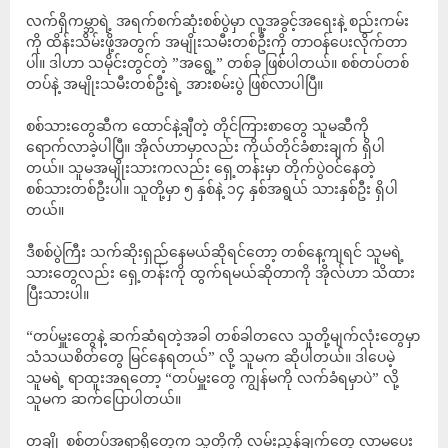
လက်ရှိကမ္ဘာရဲ့ အရက်စက်ဆုံးစစ်ပွဲမှာ လူ့အခွင့်အရေးနဲ့ စည်းကမ်း
ကို ထိန်းသိမ်းဖို့အတွက် အမျိုးသမီးတစ်ဦးကို တာဝန်ပေးလိုက်တာ
ပါ။ ဒါဟာ သမိုင်းတွင်တဲ့ ”အရွေ့” တစ်ခု ဖြစ်ပါတယ်။ စစ်တပ်တစ်
တပ်နဲ့ အမျိုးသမီးတစ်ဦးရဲ့ အားစမ်းပွဲ ဖြစ်လာပါပြီ။
စစ်သားတွေဆီက ထောင်နဲ့ချီတဲ့ တိုင်ကြားစာတွေ သူမဆီကို
ရောက်လာခဲ့ပါပြီ။ အိုလ်ဟာမှာလည်း ကိုယ်တိုင်ခံစားချက် ရှိပါ
တယ်။ သူမအမျိုးသားကလည်း ရှေ့တန်းမှာ တိုက်ပွဲဝင်နေတဲ့
စစ်သားတစ်ဦးပါ။ သူတို့မှာ ၅ နှစ်နဲ့ ၁၄ နှစ်အရွယ် သားနှစ်ဦး ရှိပါ
တယ်။
ဒီစစ်ပွဲကြီး သက်ဆိုးရှည်နေမယ်ဆိုရင်တော့ တစ်နေ့ကျရင် သူမရဲ့
သားတွေလည်း ရှေ့တန်းကို ထွက်ရမယ်ဆိုတာကို အိုလ်ဟာ သိထား
ပြီးသားပါ။
“တပ်မှူးတွေနဲ့ ဆက်ဆံရတဲ့အခါ တစ်ခါတလေ သူတို့မျက်လုံးတွေမှာ
သံသယစိတ်တွေ မြင်နေရတယ်” လို့ သူမက ဆိုပါတယ်။ ဒါပေမဲ့
သူမရဲ့ ရာထူးအရတော့ “တပ်မှူးတွေ ကျွန်မကို လက်ခံရမှာပဲ” လို့
သူမက ဆက်ပြောပါတယ်။
တချို့ စစ်တပ်အရာရှိတွေက သူတို့ကို လမ်းညွှန်ချက်တွေ လာမပေး