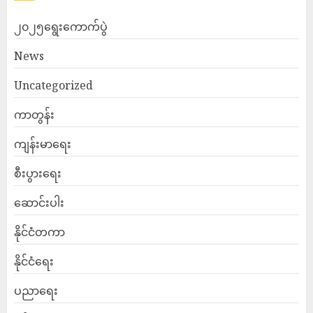
၂၀၂၅ရွေးကောက်ပွဲ
News
Uncategorized
ကာတွန်း
ကျန်းမာရေး
စီးပွားရေး
ဆောင်းပါး
နိုင်ငံတကာ
နိုင်ငံရေး
ပညာရေး