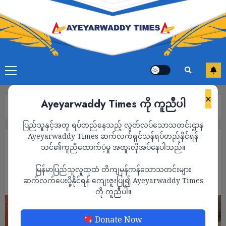
×
Ayeyarwaddy Times ကို ကူညီပါ
Home
နိုင်ငံတကာခေတ်ပြိုင်ရုပ်ပုံလွှာများ(၅)
ပြည်သူနှင့်အတူ ရပ်တည်နေသည့် လွတ်လပ်သောသတင်းဌာန
Ayeyarwaddy Times ဆက်လက်ရှင်သန်ရပ်တည်နိုင်ရန်
ဆောင်းပါး
သင်၏ကူညီထောက်ပံ့မှု အထူးလိုအပ်နေပါသည်။
နိုင်ငံတကာခေတ်ပြိုင်ရုပ်ပုံလွှာများ(၅)
မြန်မာပြည်သူလူထုထံ တိကျမှန်ကန်သောသတင်းများ
ADMIN
ဆက်လက်ပေးပို့နိုင်ရန် ကျေးဇူးပြု၍ Ayeyarwaddy Times
JUNE 28, 2026
ကို ကူညီပါ။
Donate Now