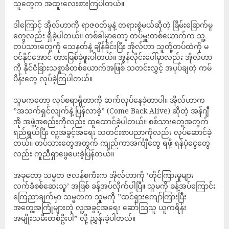
သူတွေက အထူးလေးစားကြပါတယ်။
ဒါကြောင့် အိုလ်ဟာကို ရာဇဝတ်မှုနဲ့ တရားစွဲမယ်ဆိုတဲ့ ခြိမ်းခြောက်မှု
တွေလည်း ရှိခဲ့ပါတယ်။ တစ်ခါမှာတော့ တပ်မှူးတစ်ယောက်က သူ့
တပ်သားတွေကို သေနတ်နဲ့ ချိန်ခိုင်းပြီး အိုလ်ဟာ သူတို့တပ်ထဲကို မ
ဝင်နိုင်အောင် တားမြစ်ခဲ့ဖူးပါတယ်။ အွန်လိုင်းပေါ်မှာလည်း အိုလ်ဟာ
ကို နိုင်ငံခြားသစ္စာခံတစ်ယောက်အဖြစ် သတင်းလွှင့် အပုပ်ချတဲ့ ကမ်
ပိန်းတွေ လုပ်ခဲ့ကြပါတယ်။
သူမကတော့ လုပ်စရာရှိတာကို ဆက်လုပ်နေခဲ့တာပါ။ အိုလ်ဟာက
”အသက်ရှင်လျက်နဲ့ ပြန်လာခဲ့” (Come Back Alive) ဆိုတဲ့ အန်ဂျီ
အို အဖွဲ့အစည်းကိုလည်း ထူထောင်ခဲ့ပါတယ်။ စစ်သားတွေအတွက်
ရည်ရွယ်ပြီး လူ့အခွင့်အရေး သတင်းစာပညာကိုလည်း လုပ်ဆောင်ခဲ့
တယ်။ တပ်သားတွေအတွက် ကျည်ကာအင်္ကျီတွေ ရဖို့ ရန်ပုံငွေတွေ
လည်း ကူညီရှာဖွေပေးခဲ့ပြန်တယ်။
အခုတော့ သမ္မတ ဇလန်စကီးက အိုလ်ဟာကို ’တိုင်ကြားမှုများ
လက်ခံစစ်ဆေးသူ’ အဖြစ် ခန့်အပ်လိုက်ပါပြီ။ သူမကို ခန့်အပ်ကြောင်း
ကြေညာချက်မှာ သမ္မတက သူမကို ”ထင်ရှားကျော်ကြားပြီး
အတွေ့အကြုံများတဲ့ လူ့အခွင့်အရေး ဆော်ဩသူ ယူကရိန်း
အမျိုးသမီးတစ်ဦးပါ” လို့ ညွှန်းခဲ့ပါတယ်။