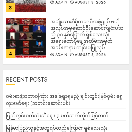
ADMIN
AUGUST 8, 2026
3
အမျိုးသားဒီမိုကရေစီအဖွဲ့ချုပ် ဗဟို
အလုပ်အမှုဆောင်ဦးဆောင်ကျင်းပသ
ည့် ၃၈ နှစ်မြောက် ရှစ်လေးလုံး
အရေးတော်ပုံနေ့ အထိမ်းအမှတ်
အခမ်းအနား ကျင်းပပြုလုပ်
4
ADMIN
AUGUST 8, 2026
RECENT POSTS
ဝမ်းစာနဲ့သဘာဝကြား အဖြေရှာရမည့် ချင်းတွင်းမြစ်ဝှမ်း ရွှေ
တူးဖော်ရေး (သတင်းဆောင်းပါး)
ပြည်တွင်းစက်သုံးဆီဈေး ၃ ပတ်ဆက်တိုက်မြင့်တက်
မြန်မာပြည်သူနှင့်အတူရပ်တည်ကြောင်း ရှစ်လေးလုံး