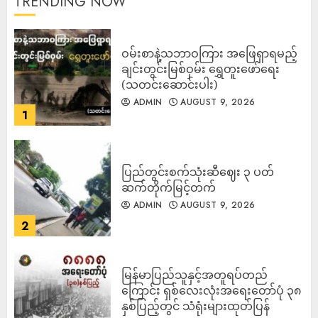
TRENDING NOW
ဝမ်းစာနဲ့သဘာဝကြား အဖြေရှာရမည့်
ချင်းတွင်းမြစ်ဝှမ်း ရွှေတူးဖော်ရေး
(သတင်းဆောင်းပါး)
ADMIN
AUGUST 9, 2026
1
ပြည်တွင်းစက်သုံးဆီဈေး ၃ ပတ်
ဆက်တိုက်မြင့်တက်
ADMIN
AUGUST 9, 2026
2
မြန်မာပြည်သူနှင့်အတူရပ်တည်
ကြောင်း ရှစ်လေးလုံးအရေးတော်ပုံ ၃၈
နှစ်ပြည့်တွင် သံရုံးများထုတ်ပြန်