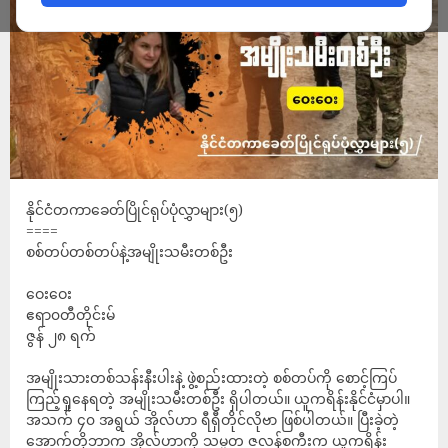
နိုင်ငံတကာခေတ်ပြိုင်ရုပ်ပုံလွှာများ(၅)
====
စစ်တပ်တစ်တပ်နဲ့အမျိုးသမီးတစ်ဦး
ဝေးဝေး
ဧရာ၀တီတိုင်းမ်
ဇွန် ၂၈ ရက်
အမျိုးသားတစ်သန်းနီးပါးနဲ့ ဖွဲ့စည်းထားတဲ့ စစ်တပ်ကို စောင့်ကြပ်
ကြည့်ရှုနေရတဲ့ အမျိုးသမီးတစ်ဦး ရှိပါတယ်။ ယူကရိန်းနိုင်ငံမှာပါ။
အသက် ၄၀ အရွယ် အိုလ်ဟာ ရီရှီတိုင်လိုဗာ ဖြစ်ပါတယ်။ ပြီးခဲ့တဲ့
အောက်တိုဘာက အိုလ်ဟာကို သမ္မတ ဇလန်စကီးက ယူကရိန်း