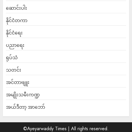
ဆောင်းပါး
နိုင်ငံတကာ
နိုင်ငံရေး
ပညာရေး
ရုပ်သံ
သတင်း
အင်တာဗျူး
အမျိုးသမီးကဏ္ဍ
အယ်ဒီတာ့ အာဘော်
©Ayeyarwaddy Times | All rights reserved.