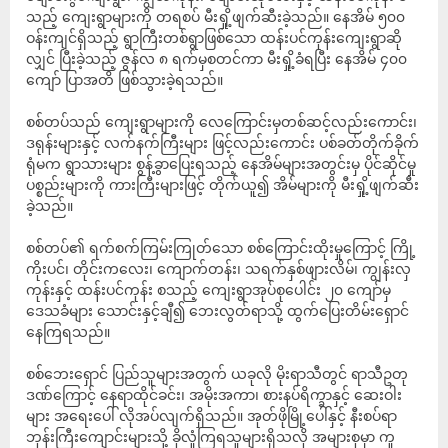
သည့် ကျေးရွာများကို တရစပ် မီးရှို့ဖျက်ဆီးခဲ့သည်။ နေအိမ် ၅၀၀
ဝန်းကျင်ရှိသည့် ရွာကြီးတစ်ရွာဖြစ်သော ထန်းပင်ကုန်းကျေးရွာဆို
လျှင် ပြီးခဲ့သည့် ဇွန်လ ၈ ရက်မှစတင်ကာ မီးရှို့ခံရပြီး နေအိမ် ၄၀၀
ကျော် ပြာအတိ ဖြစ်သွားခဲ့ရသည်။
စစ်တပ်သည် ကျေးရွာများကို လေကြောင်းမှတစ်ဆင့်လည်းကောင်း၊
ဒရုန်းများနှင့် လက်နက်ကြီးများ ဖြင့်လည်းကောင်း ပစ်ခတ်တိုက်ခိုက်
ရုံမက ရွာသားများ စွန့်ခွာပြေးရသည့် နေအိမ်များအတွင်းမှ ပိုင်ဆိုင်မှု
ပစ္စည်းများကို ကားကြီးများဖြင့် တိုက်ယူ၍ အိမ်များကို မီးရှို့ဖျက်ဆီး
ခဲ့သည်။
စစ်တပ်၏ ရက်စက်ကြမ်းကြုတ်သော စစ်ကြောင်းထိုးမှုကြောင့် ကြို့
ကိုးပင်၊ တိုင်းကလေး၊ ကျောက်တန်း၊ သရက်နှစ်ဖျားလိမ်၊ ကျွန်းလှ
ကုန်းနှင့် ထန်းပင်ကုန်း စသည့် ကျေးရွာအုပ်စုပေါင်း ၂၀ ကျော်မှ
ဒေသခံများ သောင်းနှင့်ချီ၍ ဘေးလွတ်ရာသို့ ထွက်ပြေးတိမ်းရှောင်
နေကြရသည်။
စစ်ဘေးရှောင် ပြည်သူများအတွက် ယခုလို မိုးရာသီတွင် ရာသီဥတု
ဒဏ်ကြောင့် နေရာထိုင်ခင်း၊ အမိုးအကာ၊ စားနပ်ရိက္ခာနှင့် ဆေးဝါး
များ အရေးပေါ် လိုအပ်လျက်ရှိသည်။ အုတ်ဖိုမြို့ပေါ်နှင့် နီးစပ်ရာ
ဘုန်းကြီးကျောင်းများသို့ ခိုလှုံကြရသူများရှိသလို အများစုမှာ ကူ