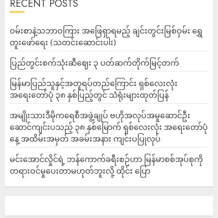
RECENT POSTS
ဝမ်းစာနဲ့သဘာဝကြား အဖြေရှာရမည့် ချင်းတွင်းမြစ်ဝှမ်း ရွှေ
တူးဖော်ရေး (သတင်းဆောင်းပါး)
ပြည်တွင်းစက်သုံးဆီဈေး ၃ ပတ်ဆက်တိုက်မြင့်တက်
မြန်မာပြည်သူနှင့်အတူရပ်တည်ကြောင်း ရှစ်လေးလုံး
အရေးတော်ပုံ ၃၈ နှစ်ပြည့်တွင် သံရုံးများထုတ်ပြန်
အမျိုးသားဒီမိုကရေစီအဖွဲ့ချုပ် ဗဟိုအလုပ်အမှုဆောင်ဦး
ဆောင်ကျင်းပသည့် ၃၈ နှစ်မြောက် ရှစ်လေးလုံး အရေးတော်ပုံ
နေ့ အထိမ်းအမှတ် အခမ်းအနား ကျင်းပပြုလုပ်
မင်းအောင်လှိုင်ရဲ့ ဘန်ကောက်ခရီးစဉ်ဟာ မြန်မာစစ်အုပ်စုကို
တရားဝင်မှုပေးတာမဟုတ်ဘူးလို့ ထိုင်း ပြော