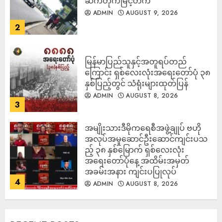
ဆက်တိုက်မြင့်တက်
ADMIN
AUGUST 9, 2026
2
မြန်မာပြည်သူနှင့်အတူရပ်တည်
ကြောင်း ရှစ်လေးလုံးအရေးတော်ပုံ ၃၈
နှစ်ပြည့်တွင် သံရုံးများထုတ်ပြန်
ADMIN
AUGUST 8, 2026
3
အမျိုးသားဒီမိုကရေစီအဖွဲ့ချုပ် ဗဟို
အလုပ်အမှုဆောင်ဦးဆောင်ကျင်းပသ
ည့် ၃၈ နှစ်မြောက် ရှစ်လေးလုံး
အရေးတော်ပုံနေ့ အထိမ်းအမှတ်
အခမ်းအနား ကျင်းပပြုလုပ်
4
ADMIN
AUGUST 8, 2026