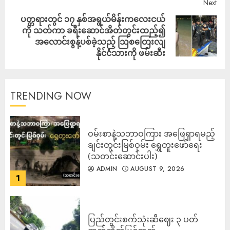
Next
ပတ္တရားတွင် ၁၇ နှစ်အရွယ်မိန်းကလေးငယ်
ကို သတ်ကာ ခရီးဆောင်အိတ်တွင်းထည့်၍
အလောင်းစွန့်ပစ်ခဲ့သည့် ဩစတြေးလျ
နိုင်ငံသားကို ဖမ်းဆီး
TRENDING NOW
ဝမ်းစာနဲ့သဘာဝကြား အဖြေရှာရမည့်
ချင်းတွင်းမြစ်ဝှမ်း ရွှေတူးဖော်ရေး
(သတင်းဆောင်းပါး)
ADMIN
AUGUST 9, 2026
1
ပြည်တွင်းစက်သုံးဆီဈေး ၃ ပတ်