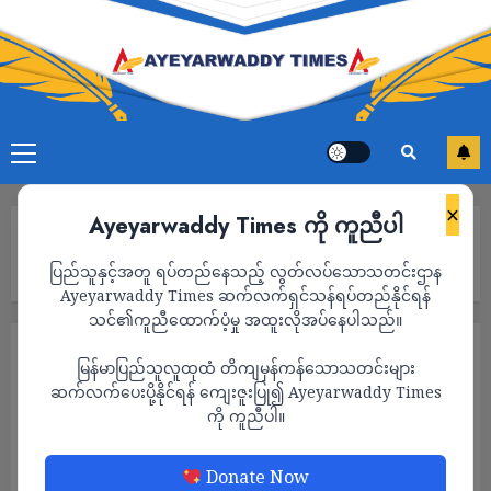
×
Ayeyarwaddy Times ကို ကူညီပါ
Home
အုတ်ဖိုဘူတာ နောက်ကွယ် ပဲခူးရိုးမခြေရင်းမှ ငိုရှိုက်သံများ (သတင်း
ပြည်သူနှင့်အတူ ရပ်တည်နေသည့် လွတ်လပ်သောသတင်းဌာန
ဆောင်းပါး)
Ayeyarwaddy Times ဆက်လက်ရှင်သန်ရပ်တည်နိုင်ရန်
သင်၏ကူညီထောက်ပံ့မှု အထူးလိုအပ်နေပါသည်။
ဆောင်းပါး
သတင်း
မြန်မာပြည်သူလူထုထံ တိကျမှန်ကန်သောသတင်းများ
အုတ်ဖိုဘူတာ နောက်ကွယ် ပဲခူးရိုးမခြေရင်းမှ ငို
ဆက်လက်ပေးပို့နိုင်ရန် ကျေးဇူးပြု၍ Ayeyarwaddy Times
ကို ကူညီပါ။
ရှိုက်သံများ (သတင်းဆောင်းပါး)
ADMIN
JUNE 27, 2026
Donate Now