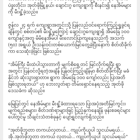
ပဲခူးတိုင်း၊ အုတ်ဖိုမြို့နယ်၊ ချောင်းဂွ ကျေးရွာကို စီးနင်း၍ နေအိမ်များ
ကို မီးရှို့ခဲ့သည်။
ဇွန်လ ၂၄ ရက် ကျေးရွာအတွင်းသို့ ပြန်လည်ဝင်ရောက်ကြည့်ရှုခွင်ရ
ချိန်တွင် စစ်တပ်၏ မီးရှို့မှုကြောင့် ချောင်းဂွကျေးရွာရှိ အိမ်ခြေ ၁၀၀
ကျော်နှင့်အတူ မိမိနေအိမ်ပါ မီးလောင်ပြာကျနေသည်ကို အသက်
(၅၀) အရွယ် ဦးသန်းဝင်းတစ်ယောက်မြင်တွေ့ခဲ့ပြီးနောက် စိတ်ထိခိုက်
ကာ သေဆုံးခဲ့ခြင်း ဖြစ်သည်။
“အိမ်ကြီး မီးထဲပါသွားတာကို မျက်စိရှေ့တင် မြင်လိုက်ရပြီး ရွာ
အတွင်း ပြန်ဝင်လို့ရတဲ့အချိန် ပြန်ဝင်ကြည့်ချိန်မှာ စိတ်ထိခိုက်ပြီး မခံ
နိုင်ဘဲ ဆုံးသွားရှာတာ။ ရွာက အိမ်ခြေ ၁၀၀ ကျော်လည်း ပြာအတိ
ဖြစ်သွားရတယ်” ဟု ဘေးလွတ်ရာ တိမ်းရှောင်နေရသည့် အုတ်ဖို
ဒေသခံက ဆိုသည်။
မြေပြင်တွင် နေအိမ်များ မီးရှို့ခံထားရသော ပြာအပုံအတိမြင်ကွင်း၊
မျက်ရည်စများ၊ စိတ်ဒဏ်ရာများဖြင့် ပြည့်နှက်နေချိန် ဖုန်းစခရင်များ
ပေါ်တွင်မူ သီချင်းသံတစ်ခုနှင့် ပျော်ရွှင်လျက်ရှိသည်။
“အုတ်ဖိုဘူတာ တကယ်လှတယ်… ကျုပ်ကိုယူပါ သူငယ်မရယ်…
အို..အုတ်ဖိုဘူတာ တကယ် လှတယ်… ကျုပ်ကိုယူပါ သူငယ်မရယ်”