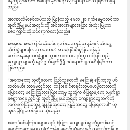
နေသည့်အတွက် စစ်ရေး၊ နိုင်ငံရေး လှုပ်ရှားရာ ဒေသ ဖြစ်လာခဲ့ရ
သည်။
အာဏာသိမ်းစစ်တပ်သည် ပြီးခဲ့သည့် မေလ ၂၀ ရက်နေ့မှစတင်ကာ
အုတ်ဖိုမြို့နယ်အတွင်းသို့ အင်အားအများအပြား အသုံး ပြုကာ
စစ်ကြောင်းထိုးဝင်ရောက်လာခဲ့သည်။
စစ်အုပ်စု စစ်ကြောင်းထိုးဝင်ရောက်လာသည်မှာ နှစ်ဖက်ထိတွေ့
တိုက်ပွဲများကြောင့် မဟုတ်ဘဲ နယ်မြေစိုးမိုးမှုပြသရန်နှင့်
တော်လှန်ရေးတပ်ဖွဲ့များ သွားလာတတ်သည်ဟု ထင်မြင်သည့်
ကျေးရွာ များကို ရည်ရွယ်ချက်ရှိရှိ ဝင်ရောက်ဖျက်ဆီးခြင်းသာ
ဖြစ်သည်။
“အစကတော့ သူတို့တွေက ပြည်သူတွေကို မပြေးနဲ့၊ ပြေးတဲ့လူ ပစ်
သတ်မယ်၊ ဘာမှမလုပ်ဘူး၊ သန်းခေါင်စာရင်းလုပ်ပေးဖို့လာတာလို့
ပြောတော့ မပြေးကြဘူး။ ပြီးတော့မှ သူတို့က စံပြရွာနဲ့ ကျေးပျက်ရွာ
နှစ်ရွာကနေ ညှပ်ပြီး အုတ်ဖိုမြို့နယ်မှာရှိတဲ့ ကျေးရွာတွေဘက်ကို
လက်နက်ကြီးတွေနဲ့ ချိန်ပြီးထုတော့ ပြည်သူတွေ ပြေးရတာပါ” ဟု
အုတ်ဖိုမြို့ခံတစ်ဦးက ဆိုသည်။
စစ်တပ်စစ်ကြောင်းများသည် စံပြရွာ၊ ကျေးပျက်ရွာတို့မှတစ်ဆင့်
ချောင်းဂွကျေးရွာ၊ ကျွဲတဲကုန်း၊ ချောင်းဆုံလေးနှင့် ထန်းပင်ကုန်း စ