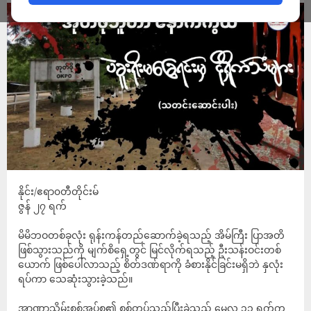
နိုင်း/ဧရာ၀တီတိုင်းမ်
ဇွန် ၂၇ ရက်
မိမိဘဝတစ်ခုလုံး ရုန်းကန်တည်ဆောက်ခဲ့ရသည့် အိမ်ကြီး ပြာအတိ
ဖြစ်သွားသည်ကို မျက်စိရှေ့တွင် မြင်လိုက်ရသည့် ဦးသန်းဝင်းတစ်
ယောက် ဖြစ်ပေါ်လာသည့် စိတ်ဒဏ်ရာကို ခံစားနိုင်ခြင်းမရှိဘဲ နှလုံး
ရပ်ကာ သေဆုံးသွားခဲ့သည်။
အာဏာသိမ်းစစ်အုပ်စု၏ စစ်တပ်သည်ပြီးခဲ့သည့် မေလ ၃၁ ရက်က