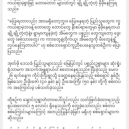
ကယ်ရာမဲ့စွာဖြင့် တောတောင် များထဲတွင် ချို့ချို့တဲ့တဲ့ မှီခိုနေကြရ
သည်။
“ပြောရတာလည်း အားမရှိတော့ဘူး။ ပြေးနေရတဲ့ ပြည်သူတွေက ကူ
ကယ်ရာမဲ့ဘဝနဲ့ တောတွေ တောင်တွေ နီးစပ်ရာတွေမှာ မှီခိုနေရတယ်
ချို့ချို့တဲ့တဲ့နဲ့။ ရွာမှာကျန်ခဲ့တဲ့ အိမ်တွေက ပစ္စည်း တွေကျတော့ ခွေး
တွေ (စစ်သားတွေ) က ကားတွေနဲ့တိုက်ယူ၊ အိမ်တွေကို မီးတွေနဲ့ရှို့
လုပ်နေကြတာပါပဲ” ဟု စစ်ဘေးရှောင်ကူညီပေးနေသူတစ်ဦးက ပြော
ပြသည်။
အုတ်ဖို ဒေသခံ ပြည်သူများသည် မြေပြင်တွင် ပစ္စည်းဥစ္စာများ ဆုံးရှုံး
ရုံသာမက အသက်အန္တရာယ်ပါ စတေးနေရသည်။ ပြီးခဲ့သည့် မေလ
၂၆ ရက်နေ့က ကိုင်းကြီးရွာသို့ ခေတ္တနေရပ်ပြန်သည့် စစ်ရှောင် နှစ်ဦး
ဖြစ်သော ဦးဖိုးဇော် (၄၀ နှစ်) နှင့် ဦးအေးကြီး (၅၀ နှစ်) တို့ကို စစ်တပ်
က အကြောင်းမဲ့ ပစ်သတ်ခဲ့သည်။
ထိုစဉ်က ချောင်းဂွရွာတံတားပေါ်တွင်လည်း သတ်ဖြတ်ခံထားရသည့်
ရုပ်အလောင်း ၅ လောင်း ရှိနေသည်ကို တွေ့ခဲ့သော်လည်း စစ်တပ်
စစ်ကြောင်းများကြောင့် အတည်ပြုနိုင်ခဲ့ခြင်း မရှိဟု စစ်ရှောင်များက
ဆိုသည်။