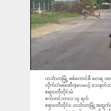
ဟင်္သာတမြို့ စစ်ကောင်စီ ခလရ ၁၈
လိုက်လံဖမ်းဆီးခဲ့ပေမယ့် သေနတ်
ဧရာဝတီတိုင်းမ်
စက်တင်ဘာလ ၁၄ ရက်
ဧရာ၀တီတိုင်း၊ ဟင်္သာတမြို့အထွ