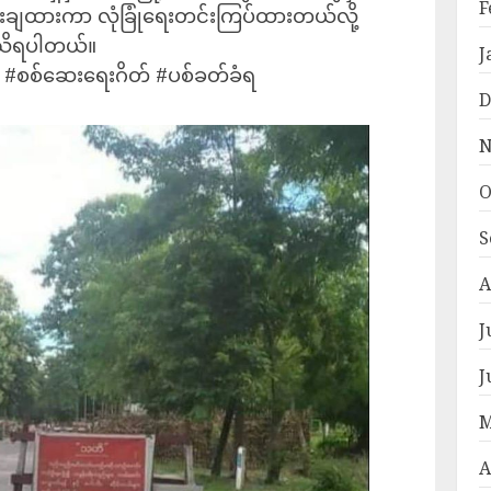
F
တိုးချထားကာ လုံခြုံရေးတင်းကြပ်ထားတယ်လို့
သိရပါတယ်။
J
#စစ်ဆေးရေးဂိတ် #ပစ်ခတ်ခံရ
D
N
O
S
A
J
J
M
A