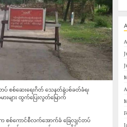
A
J
J
M
တပ် စစ်ဆေးရေးဂိတ် သေနတ်နဲ့ပစ်ခတ်ခံရ၊
A
သမားများ ထွက်ပြေးလွတ်မြောက်
M
F
က်က စစ်ကောင်စီလက်အောက်ခံ ခြေလျင်တပ်
J