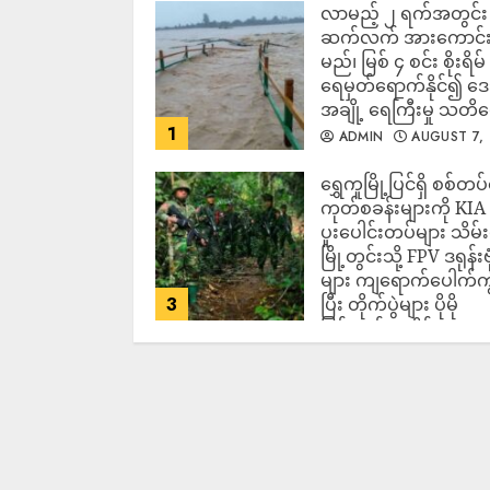
လာမည့် ၂ ရက်အတွင်း မ
ဆက်လက် အားကောင်
မည်၊ မြစ် ၄ စင်း စိုးရိမ်
ရေမှတ်ရောက်နိုင်၍ 
အချို့ ရေကြီးမှု သတိ
1
ADMIN
AUGUST 7,
2026
‎ရွှေကူမြို့ပြင်ရှိ စစ်တပ
ကုတ်စခန်းများကို KIA
ပူးပေါင်းတပ်များ သိမ်း
မြို့တွင်းသို့ FPV ဒရုန်းဗု
များ ကျရောက်ပေါက်ကွဲ
3
ပြီး တိုက်ပွဲများ ပိုမို
ပြင်းထန်လာနိုင်
ADMIN
AUGUST 7,
2026