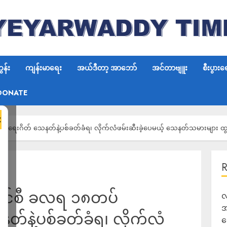
န်း
ကျန်းမာရေး
အယ်ဒီတာ့ အာဘော်
အင်တာဗျူး
စီးပွားရ
DONATE
×
ေးရေးဂိတ် သေနတ်နဲ့ပစ်ခတ်ခံရ၊ လိုက်လံဖမ်းဆီးခဲ့ပေမယ့် သေနတ်သမားများ 
ောင်စီ ခလရ ၁၈တပ်
လ
အ
်နဲ့ပစ်ခတ်ခံရ၊ လိုက်လံ
ရ