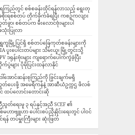
ေကြည်တွင် စစ်စခန်းထိုင်ရန်လာသည့် ရွေးတု
စိုးရစစ်တပ် တိုက်ခိုက်ခံရပြီး ကစဉ့်ကလျား
ုတ်ခွာ၊ စစ်တပ်က မီးလောင်ဗုံးများပါ
သုံးပြုလာ
ရွှေကူမြို့ပြင်ရှိ စစ်တပ်ခြေကုတ်စခန်းများကို
IA ပူးပေါင်းတပ်များ သိမ်းယူ၊ မြို့တွင်းသို့
PV ဒရုန်းဗုံးများ ကျရောက်ပေါက်ကွဲခဲ့ပြီး
ိုက်ပွဲများ ပိုမိုပြင်းထန်လာနိုင်
ေါ်အောင်ဆန်းစုကြည်ကို ခြွင်းချက်မရှိ
ွှတ်ပေးဖို့ အမေရိကန်နဲ့ အာဆီယံဥက္ကဌ ဖိလစ်
ိုင် ထပ်လောင်းတောင်းဆို
ီညွတ်ရေးမူ ၃ ရပ်နှင့်အညီ SCEF ၏
စ်မဟာဗျူဟာ ပေါင်းစပ်ညှိနှိုင်းရေးတွင် ပါဝင်
ိုင်ရန် တပ်မှူးကြီးများ ဆုံးဖြတ်