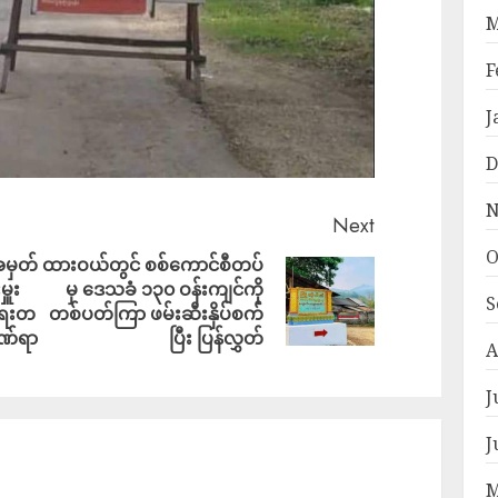
M
F
J
D
N
Next
O
 အမှတ်
ထားဝယ်တွင် စစ်ကောင်စီတပ်
ှူး
မှ ဒေသခံ ၁၃၀ ဝန်းကျင်ကို
S
ာရေးတ
တစ်ပတ်ကြာ ဖမ်းဆီးနှိပ်စက်
ဒဏ်ရာ
ပြီး ပြန်လွှတ်
A
J
J
M