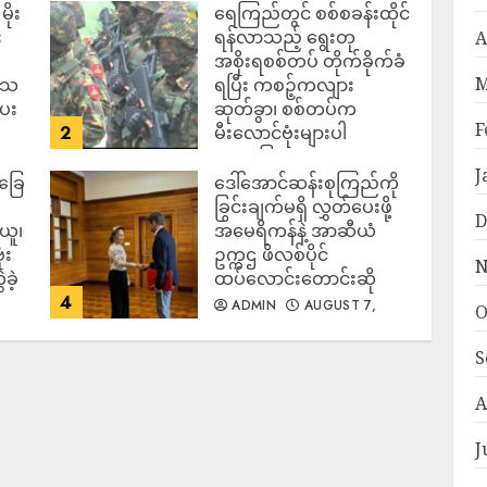
ိုး
ရေကြည်တွင် စစ်စခန်းထိုင်
း
ရန်လာသည့် ရွေးတု
A
အစိုးရစစ်တပ် တိုက်ခိုက်ခံ
M
ဒေသ
ရပြီး ကစဉ့်ကလျား
ပေး
ဆုတ်ခွာ၊ စစ်တပ်က
F
2
မီးလောင်ဗုံးများပါ
အသုံးပြုလာ
J
်ခြေ
ဒေါ်အောင်ဆန်းစုကြည်ကို
ADMIN
AUGUST 7,
2026
ခြွင်းချက်မရှိ လွှတ်ပေးဖို့
D
ယူ၊
အမေရိကန်နဲ့ အာဆီယံ
ံး
ဥက္ကဌ ဖိလစ်ပိုင်
N
ခဲ့
ထပ်လောင်းတောင်းဆို
4
ADMIN
AUGUST 7,
O
2026
S
A
J