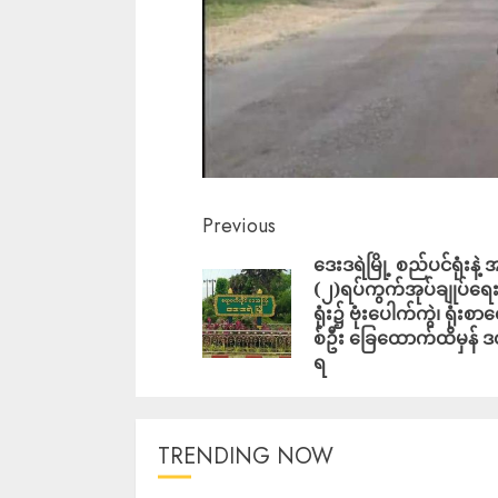
Previous
ဒေးဒရဲမြို့ စည်ပင်ရုံးနဲ့
(၂)ရပ်ကွက်အုပ်ချုပ်ရေးမ
ရုံး၌ ဗုံးပေါက်ကွဲ၊ ရုံးစ
စ်ဦး ခြေထောက်ထိမှန် 
ရ
TRENDING NOW