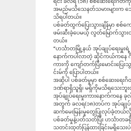
ရင်း ခလရ (၁၈) စစ်ဆေးရေးဂိတ်က
အမည်မသိသေနတ်သမားများက သေနတ
သိရပါတယ်။
ပစ်ခတ်ထွက်ပြေးသွားချိန်မှာ စစ
ဖမ်းဆီးခဲ့ပေမယ့် လွတ်မြောက်သွား
တယ်။
“ဟင်္သာတမြို့နယ် အုပ်ချုပ်ရေးမှူ
နောက်ကပါလာတဲ့ ဆိုင်ကယ်ကနေ ဂိတ်က
ကားကို ကျော်တက်ပြီးမောင်းပြေး
င်းမ်ကို ပြောပါတယ်။
အဆိုပါ ပစ်ခတ်မှုမှာ စစ်ဆေးရေးဂ
ဒဏ်ရာရှိသူရှိ၊ မရှိကိုမသိရသေးဘ
အုပ်ချုပ်ရေးမှုးကားနောက်ကနေ ခုလို
အတွက် ခလရ(၁၈)တပ်က အုပ်ချုပ်ရေးမှူ
ဆက်မေးမြန်းမှုတွေပြုလုပ်ခဲ့တယ်လို
ပစ်ခတ်မှုနဲ့ပတ်သတ်ပြီး ဟင်္သာတခ
သတင်းထုတ်ပြန်ထားခြင်းမရှိသေးပဲ 