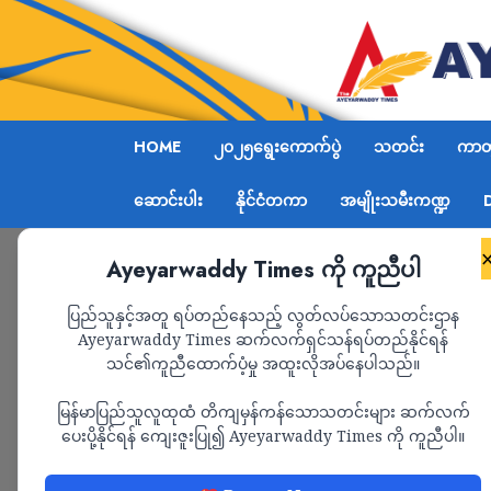
HOME
၂၀၂၅ရွေးကောက်ပွဲ
သတင်း
ကာတွ
ဆောင်းပါး
နိုင်ငံတကာ
အမျိုးသမီးကဏ္ဍ
Ayeyarwaddy Times ကို ကူညီပါ
Home
ဟင်္သာတမြို့ စစ်ကောင်စီ ခလရ ၁၈တပ် စစ်ဆ
ပြည်သူနှင့်အတူ ရပ်တည်နေသည့် လွတ်လပ်သောသတင်းဌာန
Ayeyarwaddy Times ဆက်လက်ရှင်သန်ရပ်တည်နိုင်ရန်
သင်၏ကူညီထောက်ပံ့မှု အထူးလိုအပ်နေပါသည်။
သတင်း
မြန်မာပြည်သူလူထုထံ တိကျမှန်ကန်သောသတင်းများ ဆက်လက်
ဟင်္သာတမြို့ စစ်က
ပေးပို့နိုင်ရန် ကျေးဇူးပြု၍ Ayeyarwaddy Times ကို ကူညီပါ။
စစ်ဆေးရေးဂိတ် သေနတ