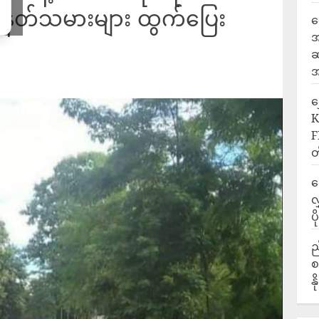
သေနတ်သမားများ ထွက်ပြေး
ရ
အ
ဆ
အ
‎
K
F
တ
ဒ
လ
ပ
ည
စ
န