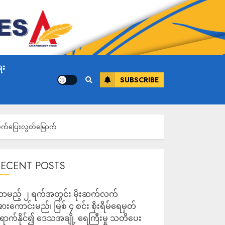
ေး
SUBSCRIBE
ထွက်ပြေးလွတ်မြောက်
RECENT POSTS
ာမည့် ၂ ရက်အတွင်း မိုးဆက်လက်
ားကောင်းမည်၊ မြစ် ၄ စင်း စိုးရိမ်ရေမှတ်
ောက်နိုင်၍ ဒေသအချို့ ရေကြီးမှု သတိပေး