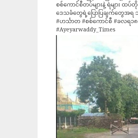
စစ်ကောင်စီတပ်များနဲ့ ရဲများ ထပ်
ဒေသခံတွေရဲ့ပြောပြချက်တွေအရ 
#ဟင်္သာတ #စစ်ကောင်စီ #ခလရ၁၈ 
#Ayeyarwaddy_Times