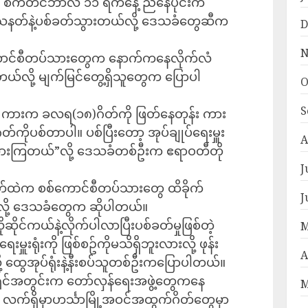
ို စက်တင်ဘာလ ၁၁ ရက်နေ့ ညနေပိုင်းက
်နဲ့ပစ်ခတ်သွားတယ်လို့ ဒေသခံတွေဆီက
D
N
်ကောင်စီတပ်သားတွေက နောက်ကနေလိုက်လံ
တယ်လို့ မျက်မြင်တွေ့ရှိသူတွေက ပြောပါ
O
S
းရဲ့ ကားက ခလရ(၁၈)ဂိတ်ကို ဖြတ်နေတုန်း ကား
ိုပစ်တာပါ။ ပစ်ပြီးတော့ အုပ်ချုပ်ရေးမှူး
A
သွားကြတယ်”လို့ ဒေသခံတစ်ဦးက ဧရာဝတီတို
J
ိတ်ထဲက စစ်ကောင်စီတပ်သားတွေ ထိခိုက်
J
ူးလို့ ဒေသခံတွေက ဆိုပါတယ်။
ဆိုင်ကယ်နဲ့လိုက်ပါလာပြီးပစ်ခတ်မှုဖြစ်တဲ့
M
းရုံးကို ဖြစ်စဥ်ကိုမသိရှိဘူးလားလို့ ဖုန်း
A
့ ထွေအုပ်ရုံးနဲ့နီးစပ်သူတစ်ဦးကပြောပါတယ်။
ရိုင်အတွင်းက တော်လှန်ရေးအဖွဲ့တွေကနေ
M
လက်ရှိမှာဟင်္သာမြို့အဝင်အထွက်ဂိတ်တွေမှာ