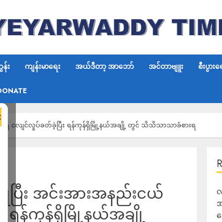
န်း
ကျန်းမာရေး
အယ်ဒီတာ့ အာဘော်
အင်တာဗျူး
စီးပွားရ
DONATE
×
ှိ ငလျင်လှုပ်ခတ်ခဲ့ပြီး ရန်ကုန်ရှိမြို့နယ်အချို့ တွင် သိသိသာသာခံစားရ
ုပြုပြီး အင်းအားအနည်းငယ်
လ
အ
း ရန်ကုန်ရှိမြို့နယ်အချို့
ရ