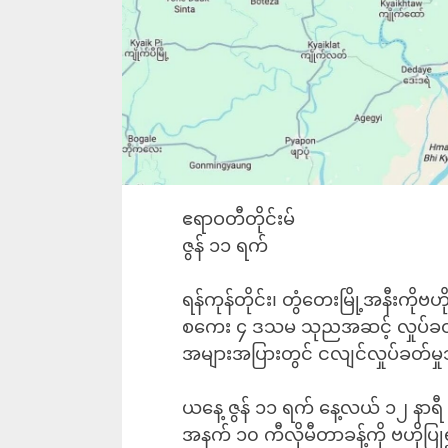
ဧရာဝတီတိုင်းမ်
ဇွန် ၁၁ ရက်
ရန်ကုန်တိုင်း၊ တွံတေးမြို့အနီးကိုဗ
စကေး ၄ ဒသမ သုညအဆင့် လှုပ်ခတ်မှုရာ 
အများအပြားတွင် ငလျင်လှုပ်ခတ်
ယနေ့ ဇွန် ၁၁ ရက် နေ့လယ် ၁၂ နာရီ
အနက် ၁၀ ကီလိုမီတာခန့်ကို ဗဟို