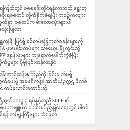
ေကြည်တွင် စစ်စခန်းထိုင်ရန်လာသည့် ရွေးတု
စိုးရစစ်တပ် တိုက်ခိုက်ခံရပြီး ကစဉ့်ကလျား
ုတ်ခွာ၊ စစ်တပ်က မီးလောင်ဗုံးများပါ
သုံးပြုလာ
ရွှေကူမြို့ပြင်ရှိ စစ်တပ်ခြေကုတ်စခန်းများကို
IA ပူးပေါင်းတပ်များ သိမ်းယူ၊ မြို့တွင်းသို့
PV ဒရုန်းဗုံးများ ကျရောက်ပေါက်ကွဲခဲ့ပြီး
ိုက်ပွဲများ ပိုမိုပြင်းထန်လာနိုင်
ေါ်အောင်ဆန်းစုကြည်ကို ခြွင်းချက်မရှိ
ွှတ်ပေးဖို့ အမေရိကန်နဲ့ အာဆီယံဥက္ကဌ ဖိလစ်
ိုင် ထပ်လောင်းတောင်းဆို
ီညွတ်ရေးမူ ၃ ရပ်နှင့်အညီ SCEF ၏
စ်မဟာဗျူဟာ ပေါင်းစပ်ညှိနှိုင်းရေးတွင် ပါဝင်
ိုင်ရန် တပ်မှူးကြီးများ ဆုံးဖြတ်