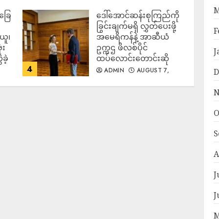
အသုံးပြုလာ
M
်ခြေ
ဒေါ်အောင်ဆန်းစုကြည်ကို
ADMIN
AUGUST 7,
2026
ခြွင်းချက်မရှိ လွှတ်ပေးဖို့
F
ယူ၊
အမေရိကန်နဲ့ အာဆီယံ
ံး
ဥက္ကဌ ဖိလစ်ပိုင်
J
ခဲ့
ထပ်လောင်းတောင်းဆို
4
ADMIN
AUGUST 7,
D
2026
N
O
S
A
J
J
M