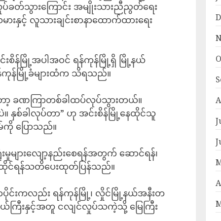
ပ်ခတ်သွားကြောင်း အမျိုးသားညီညွတ်ရေး
D
သမားနှင့် လူသားချင်းစာနာထောက်ထားရေး
N
O
စိန်မြို့အပါအဝင် ရန်ကုန်မြို့ရှိ မြို့နယ်
်ကုန်မြို့ခံများထံက သိရသည်။
S
ားတော့ ခဏကြာတစ်ခါထပ်လုပ်သွားတယ်။
A
။ နှစ်ခါလုပ်တာ” ဟု အင်းစိန်မြို့နေထိုင်သူ
J
်ကို ပြောသည်။
J
ှုံးမှုများလျော့နည်းစေရန်အတွက် ဆောင်ရန်၊
M
ထိုင်ရန်သတိပေးထုတ်ပြန်သည်။
A
ပိုင်းကလည်း ရန်ကုန်မြို့၊ လှိုင်မြို့နယ်အနီးတ
M
ယ်ကြီးနှင့်အတူ ငလျင်လှုပ်သကဲ့သို့ မြေကြီး