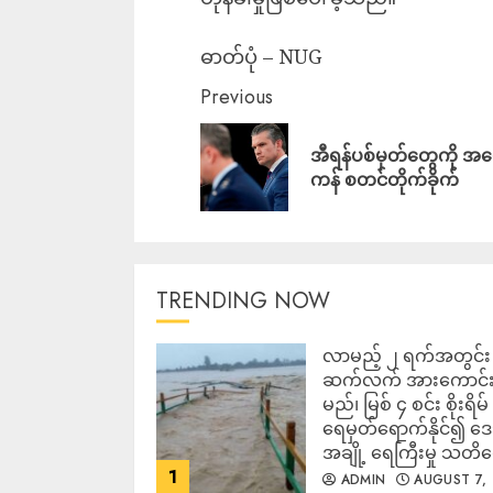
ဓာတ်ပုံ – NUG
Previous
အီရန်ပစ်မှတ်တွေကို အမ
ကန် စတင်တိုက်ခိုက်
TRENDING NOW
လာမည့် ၂ ရက်အတွင်း မ
ဆက်လက် အားကောင်
မည်၊ မြစ် ၄ စင်း စိုးရိမ်
ရေမှတ်ရောက်နိုင်၍ 
အချို့ ရေကြီးမှု သတိ
1
ADMIN
AUGUST 7,