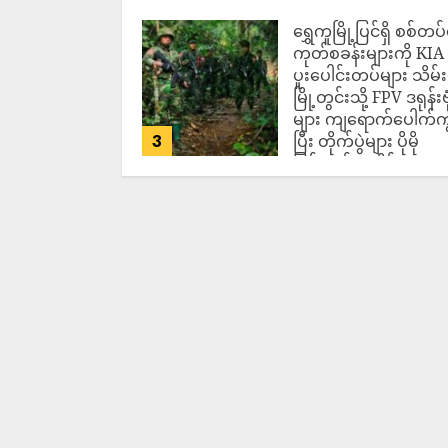
2026
‎ရွှေကူမြို့ပြင်ရှိ စစ်တပ
ကုတ်စခန်းများကို KIA
ပူးပေါင်းတပ်များ သိမ်း
မြို့တွင်းသို့ FPV ဒရုန်းဗု
များ ကျရောက်ပေါက်ကွဲ
3
ပြီး တိုက်ပွဲများ ပိုမို
ပြင်းထန်လာနိုင်
ADMIN
AUGUST 7,
2026