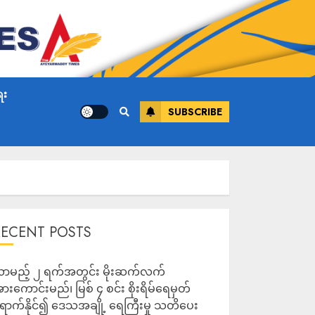
ေး
SUBSCRIBE
RECENT POSTS
ာမည့် ၂ ရက်အတွင်း မိုးဆက်လက်
ားကောင်းမည်၊ မြစ် ၄ စင်း စိုးရိမ်ရေမှတ်
ောက်နိုင်၍ ဒေသအချို့ ရေကြီးမှု သတိပေး