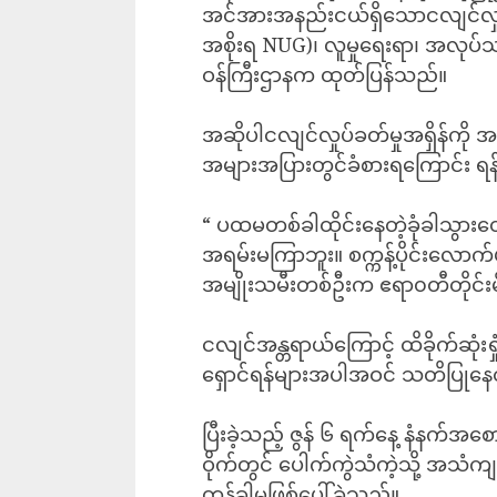
အင်အားအနည်းငယ်ရှိသောငလျင်လှု
အစိုးရ NUG)၊ လူမှုရေးရာ၊ အလုပ်
ဝန်ကြီးဌာနက ထုတ်ပြန်သည်။
အဆိုပါငလျင်လှုပ်ခတ်မှုအရှိန်ကို အင်း
အများအပြားတွင်ခံစားရကြောင်း ရန
“ ပထမတစ်ခါထိုင်းနေတဲ့ခုံခါသွ
အရမ်းမကြာဘူး။ စက္ကန့်ပိုင်းလောက်ပဲ
အမျိုးသမီးတစ်ဦးက ဧရာ၀တီတိုင်းမ
ငလျင်အန္တရာယ်ကြောင့် ထိခိုက်ဆုံးရ
ရှောင်ရန်များအပါအဝင် သတိပြုနေ
ပြီးခဲ့သည့် ဇွန် ၆ ရက်နေ့ နံနက်အစော
ဝိုက်တွင် ပေါက်ကွဲသံကဲ့သို့ အသံကျ
တုန်ခါမှုဖြစ်ပေါ်ခဲ့သည်။