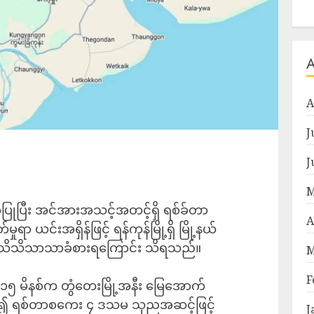
A
J
J
M
ဟိုပြုပြီး အင်အားအသင့်အတင့်ရှိ ရစ်ခ်တာ
A
ယင်းအရှိန်ဖြင့် ရန်ကုန်မြို့ရှိ မြို့နယ်
မှုသိသိသာသာခံစားရကြောင်း သိရသည်။
M
F
 ၁၅ မိနစ်က တွံတေးမြို့အနီး မြေအောက်
ပြု၍ ရစ်တာစကေး ၄ ဒသမ သုညအဆင့်ဖြင့်
J