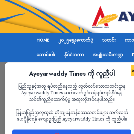
HOME
၂၀၂၅ရွေးကောက်ပွဲ
သတင်း
ကာတွ
ဆောင်းပါး
နိုင်ငံတကာ
အမျိုးသမီးကဏ္ဍ
Ayeyarwaddy Times ကို ကူညီပါ
Home
တွံတေးမြို့အနီးဗဟိုပြုပြီး အင်းအားအနည်းငယ်ရ
ပြည်သူနှင့်အတူ ရပ်တည်နေသည့် လွတ်လပ်သောသတင်းဌာန
Ayeyarwaddy Times ဆက်လက်ရှင်သန်ရပ်တည်နိုင်ရန်
သင်၏ကူညီထောက်ပံ့မှု အထူးလိုအပ်နေပါသည်။
သတင်း
မြန်မာပြည်သူလူထုထံ တိကျမှန်ကန်သောသတင်းများ ဆက်လက်
တွံတေးမြို့အနီးဗဟိ
ပေးပို့နိုင်ရန် ကျေးဇူးပြု၍ Ayeyarwaddy Times ကို ကူညီပါ။
ရှိ ငလျင်လှုပ်ခတ်ခဲ့ပြီ