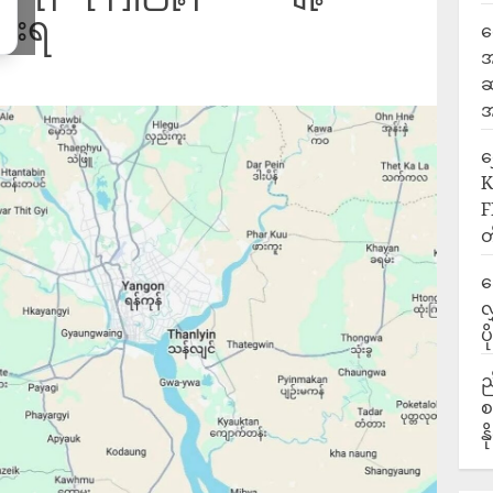
ားရ
ရ
အ
ဆ
အ
‎
K
F
တ
ဒ
လ
ပ
ည
စ
န