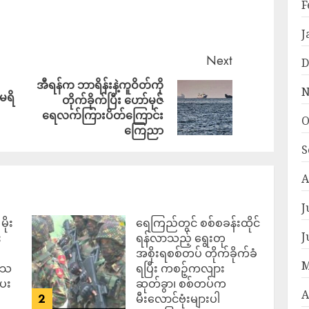
F
J
Next
D
အီရန်က ဘာရိန်းနဲ့ကူဝိတ်ကို
N
ေရိ
တိုက်ခိုက်ပြီး ဟော်မုဇ်
ရေလက်ကြားပိတ်ကြောင်း
O
ကြေညာ
S
A
J
ိုး
ရေကြည်တွင် စစ်စခန်းထိုင်
J
း
ရန်လာသည့် ရွေးတု
အစိုးရစစ်တပ် တိုက်ခိုက်ခံ
M
ဒေသ
ရပြီး ကစဉ့်ကလျား
ပေး
ဆုတ်ခွာ၊ စစ်တပ်က
A
2
မီးလောင်ဗုံးများပါ