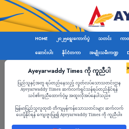
HOME
၂၀၂၅ရွေးကောက်ပွဲ
သတင်း
ကာတွ
ဆောင်းပါး
နိုင်ငံတကာ
အမျိုးသမီးကဏ္ဍ
Ayeyarwaddy Times ကို ကူညီပါ
Home
အကြမ်းဖက်စစ်အုပ်စုနှင့် အလျင်စလို ထိတွေ
ပြည်သူနှင့်အတူ ရပ်တည်နေသည့် လွတ်လပ်သောသတင်းဌာန
Ayeyarwaddy Times ဆက်လက်ရှင်သန်ရပ်တည်နိုင်ရန်
သင်၏ကူညီထောက်ပံ့မှု အထူးလိုအပ်နေပါသည်။
နိုင်ငံရေး
သတင်း
မြန်မာပြည်သူလူထုထံ တိကျမှန်ကန်သောသတင်းများ ဆက်လက်
အကြမ်းဖက်စစ်အုပ်စု
ပေးပို့နိုင်ရန် ကျေးဇူးပြု၍ Ayeyarwaddy Times ကို ကူညီပါ။
ဆက်ဆံခြင်းသည် စစ်ရ