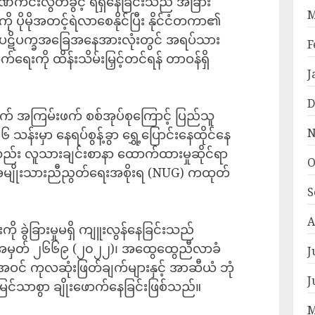
်ကင်းလွတ်ခွင့် ရရှိနေခြင်းသည် အခြား
M
ကို ပိုမိုအတင့်ရဲလာစေနိုင်ပြီး နိုင်ငံတကာ၏
ကာမူ ပဋိပက္ခအခြေအနေအားလုံးတွင် အရပ်သား
F
ေးကို ထိန်းသိမ်းမြှင့်တင်ရန် တာဝန်ရှိ
J
D
ောက် အကြမ်းဖက် စစ်အုပ်စုကြောင့် ပြည်သူ
N
သန်းမှာ နေရပ်စွန့်ခွာ ရွှေ့ပြောင်းနေထိုင်နေ
်း လူသားချင်းစာနာ ထောက်ထားမှုဆိုင်ရာ
O
မျိုးသားညီညွတ်ရေးအစိုးရ (NUG) ကထုတ်
S
A
ို ခွဲခြားမှုမရှိ ကျူးလွန်နေခြင်းသည်
ျက်အမှတ် ၂၆၆၉ (၂၀၂၂)၊ အထွေထွေညီလာခံ
J
င် ကုလဆုံးဖြတ်ချက်များနှင့် အာဆီယံ ဘုံ
J
င်သာစွာ ချိုးဖောက်နေခြင်းဖြစ်သည်။
M