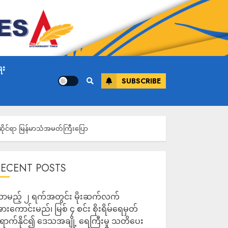
ေး
SUBSCRIBE
ိုင်ရာ မြန်မာသံအမတ်ကြီးပြော
RECENT POSTS
ာမည့် ၂ ရက်အတွင်း မိုးဆက်လက်
ားကောင်းမည်၊ မြစ် ၄ စင်း စိုးရိမ်ရေမှတ်
ောက်နိုင်၍ ဒေသအချို့ ရေကြီးမှု သတိပေး