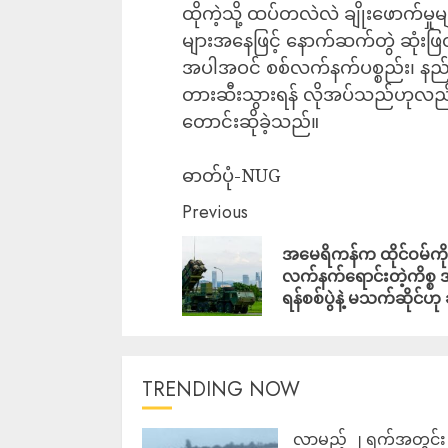
ထိုကဲ့သို့ ထပ်တလဲလဲ ချိုးဖောက်မှုမျာ
များအနေဖြင့် နောက်ဆက်တွဲ ဆုံးဖ
အပါအဝင် စစ်လက်နက်ပစ္စည်း၊ နည်းပ
တားဆီးသွားရန် လိုအပ်သည်ဟုလည်း
တောင်းဆိုခဲ့သည်။
ဓာတ်ပုံ-NUG
Previous
အမေရိကန်က ထိုင်ဝမ်ကို
လက်နက်ရောင်းတဲ့ကိစ္စ 
ရန်စစ်ပွဲနဲ့ မသက်ဆိုင်ဟု 
TRENDING NOW
လာမည့် ၂ ရက်အတွင်း မ