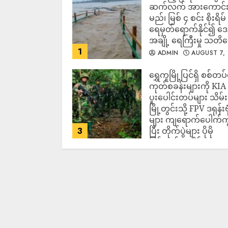
ဆက်လက် အားကောင်
မည်၊ မြစ် ၄ စင်း စိုးရိမ်
ရေမှတ်ရောက်နိုင်၍ 
အချို့ ရေကြီးမှု သတိ
1
ADMIN
AUGUST 7,
2026
‎ရွှေကူမြို့ပြင်ရှိ စစ်တပ
ကုတ်စခန်းများကို KIA
ပူးပေါင်းတပ်များ သိမ်း
မြို့တွင်းသို့ FPV ဒရုန်းဗု
များ ကျရောက်ပေါက်ကွဲ
3
ပြီး တိုက်ပွဲများ ပိုမို
ပြင်းထန်လာနိုင်
ADMIN
AUGUST 7,
2026