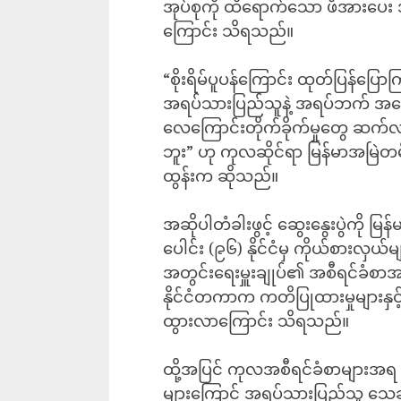
အုပ်စုကို ထိရောက်သော ဖိအားပေး အ
ကြောင်း သိရသည်။
“စိုးရိမ်ပူပန်ကြောင်း ထုတ်ပြန်ပြ
အရပ်သားပြည်သူနဲ့ အရပ်ဘက် အခြေ
လေကြောင်းတိုက်ခိုက်မှုတွေ ဆက်လက်
ဘူး” ဟု ကုလဆိုင်ရာ မြန်မာအမြဲတမ
ထွန်းက ဆိုသည်။
အဆိုပါတံခါးဖွင့် ဆွေးနွေးပွဲကို မြန
ပေါင်း (၉၆) နိုင်ငံမှ ကိုယ်စားလှ
အတွင်းရေးမှူးချုပ်၏ အစီရင်ခံစာ
နိုင်ငံတကာက ကတိပြုထားမှုများနှင့
ထွားလာကြောင်း သိရသည်။
ထို့အပြင် ကုလအစီရင်ခံစာများအရ 
များကြောင့် အရပ်သားပြည်သူ သေဆုံး