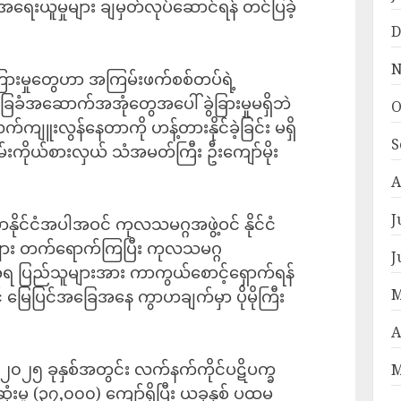
ရေးယူမှုများ ချမှတ်လုပ်ဆောင်ရန် တင်ပြခဲ့
D
N
ောကြားမှုတွေဟာ အကြမ်းဖက်စစ်တပ်ရဲ့
ခံအဆောက်အအုံတွေအပေါ် ခွဲခြားမှုမရှိဘဲ
O
ကျူးလွန်နေတာကို ဟန့်တားနိုင်ခဲ့ခြင်း မရှိ
S
်းကိုယ်စားလှယ် သံအမတ်ကြီး ဦးကျော်မိုး
A
J
်မာနိုင်ငံအပါအဝင် ကုလသမဂ္ဂအဖွဲ့ဝင် နိုင်ငံ
ယ်များ တက်ရောက်ကြပြီး ကုလသမဂ္ဂ
J
အရ ပြည်သူများအား ကာကွယ်စောင့်ရှောက်ရန်
M
် မြေပြင်အခြေအနေ ကွာဟချက်မှာ ပိုမိုကြီး
A
၂၀၂၅ ခုနှစ်အတွင်း လက်နက်ကိုင်ပဋိပက္ခ
M
မှု (၃၇,၀၀၀) ကျော်ရှိပြီး ယခုနှစ် ပထမ