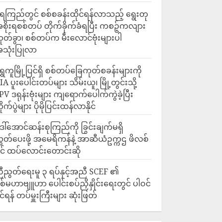
ေကြည်တွင် စစ်စခန်းထိုင်ရန်လာသည့် ရွေးတု
စိုးရစစ်တပ် တိုက်ခိုက်ခံရပြီး ကစဉ့်ကလျား
ုတ်ခွာ၊ စစ်တပ်က မီးလောင်ဗုံးများပါ
သုံးပြုလာ
ရွှေကူမြို့ပြင်ရှိ စစ်တပ်ခြေကုတ်စခန်းများကို
IA ပူးပေါင်းတပ်များ သိမ်းယူ၊ မြို့တွင်းသို့
PV ဒရုန်းဗုံးများ ကျရောက်ပေါက်ကွဲခဲ့ပြီး
ိုက်ပွဲများ ပိုမိုပြင်းထန်လာနိုင်
ေါ်အောင်ဆန်းစုကြည်ကို ခြွင်းချက်မရှိ
ွှတ်ပေးဖို့ အမေရိကန်နဲ့ အာဆီယံဥက္ကဌ ဖိလစ်
ိုင် ထပ်လောင်းတောင်းဆို
ီညွတ်ရေးမူ ၃ ရပ်နှင့်အညီ SCEF ၏
စ်မဟာဗျူဟာ ပေါင်းစပ်ညှိနှိုင်းရေးတွင် ပါဝင်
ိုင်ရန် တပ်မှူးကြီးများ ဆုံးဖြတ်