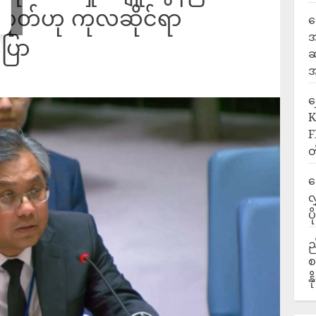
မဟုတ်ဟု ကုလဆိုင်ရာ
ရ
အ
ြော
ဆ
အ
‎
K
F
တ
ဒ
လ
ပ
ည
စ
န