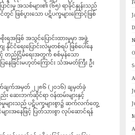
F
ြောင်းမှု အသစ်များ၏ (၆၅) ရာခိုင်နှုန်းသည်
်ငံတွင် ဖြစ်ပွားသော ပဋိပက္ခများကြောင့်ဖြစ်
J
D
ိုးရအဖြစ် အသွင်ပြောင်းထားမှုမှာ အဖွဲ့
N
နိုင်ငံရေးပြောင်းလဲမှုတစ်ရပ် ဖြစ်ပေါ်နေ
O
းနှင့် တည်ငြိမ်ရေးအတွက် စစ်မှန်သော
်ပြနေခြင်းမဟုတ်ကြောင်း သံအမတ်ကြီး ဦး
S
A
ြတ်ချက်အမှတ် ၂၂၈၆ (၂၀၁၆) ချမှတ်ခဲ့
J
ည်း ဆေးဘက်ဆိုင်ရာ ဝန်ထမ်းများနှင့်
မှုများသည် ပဋိပက္ခများစွာ၌ ဆက်လက်တွေ့
J
င်ငံများအနေဖြင့် ပြတ်သားစွာ လုပ်ဆောင်ရန်
M
A