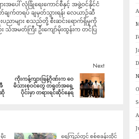
းအပေါ် လုံခြုံရေးကောင်စီနှင့် အဖွဲ့ဝင်နိုင်ငံ
A
ြတ်ချက်တရပ် ချမှတ်သွားရန်၊ လေယာဉ်ဆီ
ညာများ စသည်တို့ စီးဆင်းရောက်ရှိမှုကို
M
 သံအမတ်ကြီး ဦးကျော်မိုးထွန်းက တင်ပြ
F
J
D
Next
N
ကိုးကန့်ကျားဖြန့်ဂိုဏ်းက ဝေ
အီ
မိသားစုဝင်တွေ တရုတ်အရှေ့
O
ဆို
ပိုင်းမှာ တရားရင်ဆိုင်နေရ
S
A
J
ိုး
ရေကြည်တွင် စစ်စခန်းထိုင်