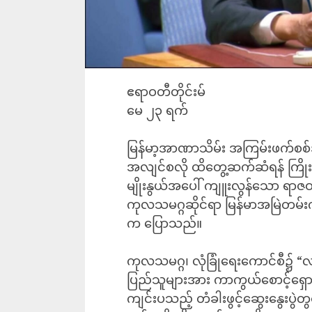
ဧရာဝတီတိုင်းမ်
မေ ၂၃ ရက်
မြန်မာ့အာဏာသိမ်း အကြမ်းဖက်စစ်အုပ်
အလျင်စလို ထိတွေ့ဆက်ဆံရန် ကြိုးပမ
မျိုးနွယ်အပေါ် ကျူးလွန်သော ရာဇဝ
ကုလသမဂ္ဂဆိုင်ရာ မြန်မာအမြဲတမ်းက
က ပြောသည်။
ကုလသမဂ္ဂ၊ လုံခြုံရေးကောင်စီ၌ “
ပြည်သူများအား ကာကွယ်စောင့်ရှော
ကျင်းပသည့် တံခါးဖွင့်ဆွေးနွေးပွဲတွင