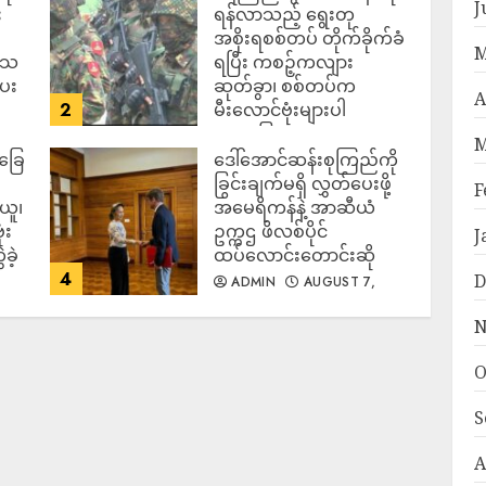
J
း
ရန်လာသည့် ရွေးတု
အစိုးရစစ်တပ် တိုက်ခိုက်ခံ
M
ဒေသ
ရပြီး ကစဉ့်ကလျား
ပေး
ဆုတ်ခွာ၊ စစ်တပ်က
A
2
မီးလောင်ဗုံးများပါ
အသုံးပြုလာ
M
်ခြေ
ဒေါ်အောင်ဆန်းစုကြည်ကို
ADMIN
AUGUST 7,
2026
ခြွင်းချက်မရှိ လွှတ်ပေးဖို့
F
ယူ၊
အမေရိကန်နဲ့ အာဆီယံ
ံး
ဥက္ကဌ ဖိလစ်ပိုင်
J
ခဲ့
ထပ်လောင်းတောင်းဆို
4
D
ADMIN
AUGUST 7,
2026
N
O
S
A