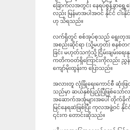
ခြောက်လအတွင်း နေရပ်စွန့်ခွာရွှေ့ပ
လည်း မြန်မာအပါအဝင် နိုင်ငံ ငါးနိုင
ဟု သိရသည်။
လက်ရှိတွင် စစ်အုပ်စုသည် ရွေးတုအစ
အစည်းဆိုင်ရာ (သို့မဟုတ်) စနစ်တကျ 
ခြင်း မဟုတ်သကဲ့သို့ ငြိမ်းချမ်းရေ
ကတိကဝတ်ရှိကြောင်းကိုလည်း ညွှန
ကျော်မိုးထွန်းက ပြောသည်။
အလားတူ လုံခြုံရေးကောင်စီ ဆုံးဖ
သည်မှာ ဆယ်နှစ်ပြည့်ပြီဖြစ်သော်လ
အဆောက်အအုံများအပေါ် တိုက်ခိုက်
မြင်နေရဆဲဖြစ်ပြီး ကုလအဖွဲ့ဝင် နို
၎င်းက တောင်းဆိုသည်။