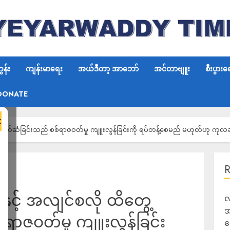
န်း
ကျန်းမာရေး
အယ်ဒီတာ့ အာဘော်
အင်တာဗျူး
စီးပွားရ
DONATE
×
့ဆက်ဆံခြင်းသည် စစ်ရာဇဝတ်မှု ကျူးလွန်ခြင်းကို ရပ်တန့်စေမည် မဟုတ်ဟု ကုလဆ
နှင့် အလျင်စလို ထိတွေ့
လ
အ
ာဇဝတ်မှု ကျူးလွန်ခြင်း
ရ