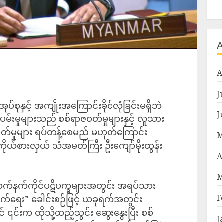
A
J
စုနှင့် အကျိုးအကြောင်းခိုင်လုံခြင်းမရှိဘဲ
J
်းမှုများသည် စစ်ရာဇဝတ်မှုများနှင့် လူသား
တ်မှုများ ရပ်တန့်စေမည် မဟုတ်ကြောင်း
M
ိုယ်စားလှယ် သံအမတ်ကြီး ဦးကျော်မိုးထွန်း
A
M
လက်နက်ကိုင်ပဋိပက္ခများအတွင်း အရပ်သား
F
က်ရေး” ခေါင်းစဉ်ဖြင့် ယခုရက်အတွင်း
် ၎င်းက ထိုသို့ထည့်သွင်း ဆွေးနွေးပြီး စစ်
J