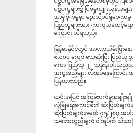
ပဋိပက္ခအခြေအနေတစ်ခုတွင် ပြစ်ဒဏ
ပဋိပက္ခများ၌ ပြစ်မှုကျူးလွန်သူများ
အာရုံစိုက်မှုမှာ မည်သို့ပင်ရှိစေ
ပြည်သူများအား ကာကွယ်စောင့်ရှောက်ရ
ကြောင်း သိရသည်။
မြန်မာနိုင်ငံတွင် အာဏာသိမ်းပြီးန
၈,၀၀၀ ကျော် သေဆုံးပြီး ပြည်သူ ၃.၆ 
ရကာ ပြည်သူ ၂၂ သန်းနီးပါးသည်လည
အကူအညီများ လိုအပ်နေကြောင်း အ
ပြန်ထားသည်။
ယင်းအပြင် အကြမ်းဖက်မှုအမျိုးမျိုးက
လုံခြုံရေးကောင်စီ၏ ဆုံးဖြတ်ခ
ဆုံးဖြတ်ချက်အမှတ် ၇၅/၂၈၇ အပါအဝ
သဘောတူညီချက် ငါးရပ်ကို သိသာမြ