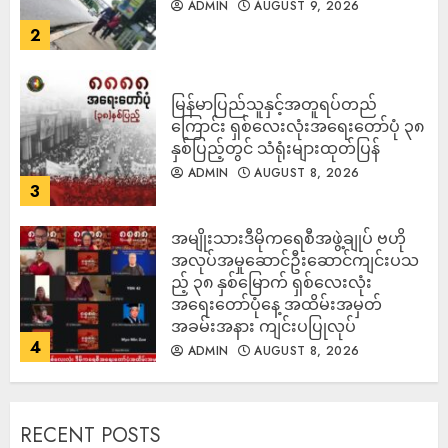
ADMIN
AUGUST 9, 2026
2
မြန်မာပြည်သူနှင့်အတူရပ်တည်
ကြောင်း ရှစ်လေးလုံးအရေးတော်ပုံ ၃၈
နှစ်ပြည့်တွင် သံရုံးများထုတ်ပြန်
ADMIN
AUGUST 8, 2026
3
အမျိုးသားဒီမိုကရေစီအဖွဲ့ချုပ် ဗဟို
အလုပ်အမှုဆောင်ဦးဆောင်ကျင်းပသ
ည့် ၃၈ နှစ်မြောက် ရှစ်လေးလုံး
အရေးတော်ပုံနေ့ အထိမ်းအမှတ်
အခမ်းအနား ကျင်းပပြုလုပ်
4
ADMIN
AUGUST 8, 2026
RECENT POSTS