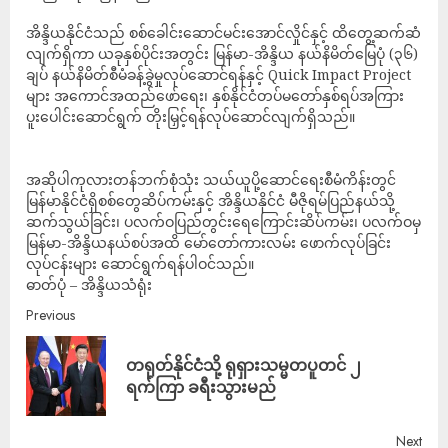
‎အိန္ဒိယနိုင်ငံသည် စစ်ခေါင်းဆောင်မင်းအောင်လှိုင်နှင့် ထိတွေ့ဆက်ဆံ
လျက်ရှိကာ ယခုနှစ်ပိုင်းအတွင်း မြန်မာ-အိန္ဒိယ နယ်နိမိတ်မြေပုံ (၃၆)
ချပ် နယ်နိမိတ်စီမံခန့်ခွဲမှုလုပ်ဆောင်ရန်နှင့် Quick Impact Project
များ အကောင်အထည်ဖော်ရေး၊ နှစ်နိုင်ငံတပ်မတော်နှစ်ရပ်အကြား
ပူးပေါင်းဆောင်ရွက် တိုးမြှင့်ရန်လုပ်ဆောင်လျက်ရှိသည်။
အဆိုပါကုလားတန်ဘက်စုံသုံး သယ်ယူပို့ဆောင်ရေးစီမံကိန်းတွင်
မြန်မာနိုင်ငံရှိစစ်တွေဆိပ်ကမ်းနှင့် အိန္ဒိယနိုင်ငံ မီဇိုရမ်ပြည်နယ်သို့
ဆက်သွယ်ခြင်း၊ ပလက်ဝပြည်တွင်းရေကြောင်းဆိပ်ကမ်း၊ ပလက်ဝမှ
မြန်မာ-အိန္ဒိယနယ်စပ်အထိ မော်တော်ကားလမ်း ဖောက်လုပ်ခြင်း
လုပ်ငန်းများ ဆောင်ရွက်ရန်ပါဝင်သည်။
ဓာတ်ပုံ – အိန္ဒိယသံရုံး
Previous
တရုတ်နိုင်ငံသို့ ရုရှားသမ္မတပူတင် ၂
ရက်ကြာ ခရီးသွားမည်
Next