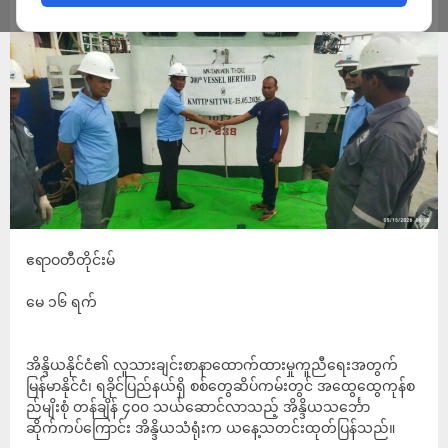
ADMIN
MAY 16, 2026
‎ဧရာဝတီတိုင်းမ်
‎မေ ၁၆ ရက်
အိန္ဒိယနိုင်ငံ၏ လူသားချင်းစာနာထောက်ထားမှုကူညီရေးအတွက်
မြန်မာနိုင်ငံ၊ ရခိုင်ပြည်နယ်ရှိ စစ်တွေဆိပ်ကမ်းတွင် အထွေထွေကုန်စ
ည်မျိးစုံ တန်ချိန် ၄၀၀ သယ်ဆောင်လာသည့် အိန္ဒိယသင်္ဘော
ဆိုက်ကပ်ကြောင်း အိန္ဒိယသံရုံးက ယနေ့သတင်းထုတ်ပြန်သည်။