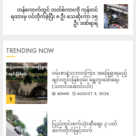
ဘန်ကောက်တွင် ဘတ်စ်ကားကို ကုန်တင်
ရထားမှ ဝင်တိုက်ခဲ့ပြီး ၈ ဦး သေဆုံးကာ ၁၅
ဦး ဒဏ်ရာရ
TRENDING NOW
ဝမ်းစာနဲ့သဘာဝကြား အဖြေရှာရမည့်
ချင်းတွင်းမြစ်ဝှမ်း ရွှေတူးဖော်ရေး
(သတင်းဆောင်းပါး)
ADMIN
AUGUST 9, 2026
1
ပြည်တွင်းစက်သုံးဆီဈေး ၃ ပတ်
ဆက်တိုက်မြင့်တက်