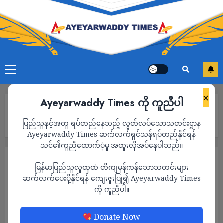
×
Ayeyarwaddy Times ကို ကူညီပါ
Home
စစ်တွေဆိပ်ကမ်းတွင် ကုန်စည်မျိုးစုံ တန်ချိန် ၄၀၀ ပါဝင်သည့်
ပြည်သူနှင့်အတူ ရပ်တည်နေသည့် လွတ်လပ်သောသတင်းဌာန
အိန္ဒိယ၏ လူသားစာနာ ကူညီပေးရေးသင်္ဘော ဆိုက်ကပ်
Ayeyarwaddy Times ဆက်လက်ရှင်သန်ရပ်တည်နိုင်ရန်
သင်၏ကူညီထောက်ပံ့မှု အထူးလိုအပ်နေပါသည်။
သတင်း
မြန်မာပြည်သူလူထုထံ တိကျမှန်ကန်သောသတင်းများ
စစ်တွေဆိပ်ကမ်းတွင် ကုန်စည်မျိုးစုံ တန်ချိန်
ဆက်လက်ပေးပို့နိုင်ရန် ကျေးဇူးပြု၍ Ayeyarwaddy Times
ကို ကူညီပါ။
၄၀၀ ပါဝင်သည့် အိန္ဒိယ၏ လူသားစာနာ ကူညီ
ပေးရေးသင်္ဘော ဆိုက်ကပ်
Donate Now