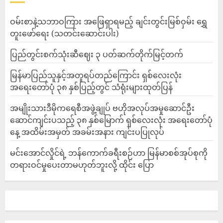
ဝမ်းစာနဲ့သဘာဝကြား အဖြေရှာရမည့် ချင်းတွင်းမြစ်ဝှမ်း ရွှေ
တူးဖော်ရေး (သတင်းဆောင်းပါး)
ပြည်တွင်းစက်သုံးဆီဈေး ၃ ပတ်ဆက်တိုက်မြင့်တက်
မြန်မာပြည်သူနှင့်အတူရပ်တည်ကြောင်း ရှစ်လေးလုံး
အရေးတော်ပုံ ၃၈ နှစ်ပြည့်တွင် သံရုံးများထုတ်ပြန်
အမျိုးသားဒီမိုကရေစီအဖွဲ့ချုပ် ဗဟိုအလုပ်အမှုဆောင်ဦး
ဆောင်ကျင်းပသည့် ၃၈ နှစ်မြောက် ရှစ်လေးလုံး အရေးတော်ပုံ
နေ့ အထိမ်းအမှတ် အခမ်းအနား ကျင်းပပြုလုပ်
မင်းအောင်လှိုင်ရဲ့ ဘန်ကောက်ခရီးစဉ်ဟာ မြန်မာစစ်အုပ်စုကို
တရားဝင်မှုပေးတာမဟုတ်ဘူးလို့ ထိုင်း ပြော