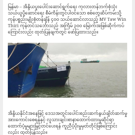
‎မြန်မာ – အိန္ဒိယပူးပေါင်းဆောင်ရွက်ရေး ကုလားတန်ဘက်စုံသုံး
သယ်ယူပို့ဆောင်ရေး စီမံကိန်းတွင်ပါဝင်သော စစ်တွေဆိပ်ကမ်းသို့
ကုန်ပစ္စည်းမျိုးစုံတန်ချိန် ၄၀၀ သယ်ဆောင်လာသည့် MV Taw Win
Thiri ကုန်တင်သင်္ဘောသည် အကြိမ် ၃၀၀ မြောက်အဖြစ်ဆိုက်ကပ်
ကြောင်းလည်း ထုတ်ပြန်ချက်တွင် ဖော်ပြထားသည်။
‎အိန္ဒိယနိုင်ငံအနေဖြင့် ဒေသအတွင်းပေါင်းစည်းဆက်နွယ်ချိတ်ဆက်မှု
အားကောင်းစေရန်နှင့် လူသားချင်းစာနာထောက်ထားမှုဆိုင်ရာ
ထောက်ပံ့မှုများမြှင့်တင်ပေးရန် ကူညီပံ့ပိုးမှုမှတ်တိုင်ဖြစ်ကြောင်း
လည်း ထုတ်ပြန်သည်။