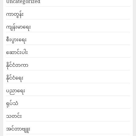
Uncategorized
ကာတွန်း
ကျန်းမာရေး
စီးပွားရေး
ဆောင်းပါး
နိုင်ငံတကာ
နိုင်ငံရေး
ပညာရေး
ရုပ်သံ
သတင်း
အင်တာဗျူး