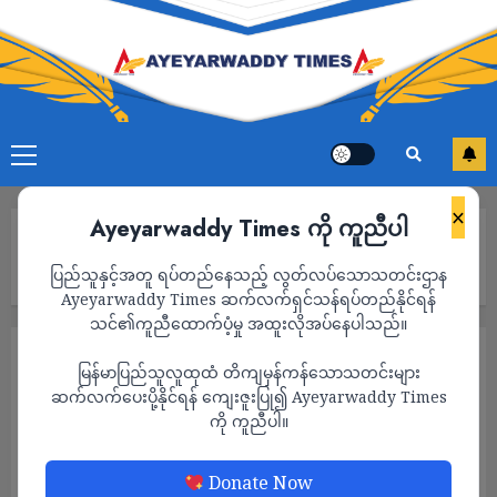
×
Ayeyarwaddy Times ကို ကူညီပါ
Home
ယင်းမာပင်တွင် စစ်ကြောင်းထိုးနေသည့် တပ်မ ၃၃ တိုက်ခိုက်ခံရပြီး
ပြည်သူနှင့်အတူ ရပ်တည်နေသည့် လွတ်လပ်သောသတင်းဌာန
စစ်သား ၅ ဦး လက်နက်နှင့်တကွ အလင်းဝင်
Ayeyarwaddy Times ဆက်လက်ရှင်သန်ရပ်တည်နိုင်ရန်
သင်၏ကူညီထောက်ပံ့မှု အထူးလိုအပ်နေပါသည်။
သတင်း
မြန်မာပြည်သူလူထုထံ တိကျမှန်ကန်သောသတင်းများ
ယင်းမာပင်တွင် စစ်ကြောင်းထိုးနေသည့် တပ်မ
ဆက်လက်ပေးပို့နိုင်ရန် ကျေးဇူးပြု၍ Ayeyarwaddy Times
ကို ကူညီပါ။
၃၃ တိုက်ခိုက်ခံရပြီး စစ်သား ၅ ဦး လက်နက်နှင့်
တကွ အလင်းဝင်
Donate Now