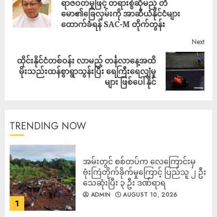
ရာဇဝတ်မှုဖြင့် တရားစွဲဆိုမည့် တီ
မော၏ခြေလှမ်းကို အာဆီယံနိုင်ငံများ
ထောက်ခံရန် SAC-M တိုက်တွန်း
Next
ထိုင်းနိုင်ငံတစ်ဝန်း လာမည့် တင်္နလာနေ့အထိ
မိုးသည်းထန်စွာရွာသွန်းပြီး ရေကြီးရေလျှံမှု
များ ဖြစ်ပေါ်နိုင်
TRENDING NOW
‎အမ်းတွင် စစ်တပ်က လေကြောင်းမှ
ဗုံးကြဲတိုက်ခိုက်မှုကြောင့် ပြည်သူ ၂ ဦး
သေဆုံးပြီး ၃ ဦး ဒဏ်ရာရ
ADMIN
AUGUST 10, 2026
1