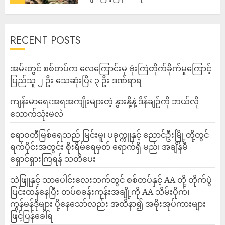
ADMIN
AUGUST 10, 2026
RECENT POSTS
‎အမ်းတွင် စစ်တပ်က လေကြောင်းမှ ဗုံးကြဲတိုက်ခိုက်မှုကြောင့်
ပြည်သူ ၂ ဦး သေဆုံးပြီး ၃ ဦး ဒဏ်ရာရ
ကျန်းမာရေးအရအကျိုးများတဲ့ နွားနို့နဲ့ ဒိန်ချဉ်ကို ဘယ်လို
သောက်သုံးမလဲ
ဧရာဝတီမြစ်ရေသည် မြင်းမူ၊ ပခုက္ကူနှင့် ညောင်ဦးမြို့တို့တွင်
ရက်ပိုင်းအတွင်း စိုးရိမ်ရေမှတ် ရောက်ရှိ မည်၊ အချိန်မီ
ရှောင်ရှားကြရန် သတိပေး
သဲဖြူနှင့် သာပေါင်းလေးဘက်တွင် စစ်တပ်နှင့် AA တို့ တိုက်ပွဲ
ပြင်းထန်‌နေပြီး တပ်စခန်းကုန်းအချို့ကို AA သိမ်းပိုက်၊
ကွန်မန်ဒိုများ ပို့နေသော်လည်း အထိနာ၍ အမိုးအုပ်ကားများ
ဖြင့်ပြန်ခေါ်ရ