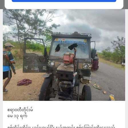
ADMIN
MAY 14, 2026
ဧရာဝတီတိုင်းမ်
မေ ၁၃ ရက်
စစ်ကိုင်းတိုင်း၊ ယင်းမာပင်မြို့နယ်အတွင်း စစ်ကြောင်းထိုးနေသည့်