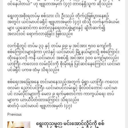
ဝင်နေပါတယ်” ဟု ဗျူဟာအမှတ် (၄၇) တာဝန်ရှိသူက ဆိုသည်။
ရွေးတုအစိုးရတပ်မှ စစ်သား ငါး ဦးသည် တိုက်ပွဲဖြစ်ပွားနေစဉ်
အတွင်း ယင်းမာပင်ခရိုင် ဗျူဟာအမှတ် (၄၇) ထံသို့ လက်နက်ခဲယမ်း
များ ယူဆောင်ကာ တော်လှန်ရေးတပ်ဖွဲ့များနှင့် ချိတ်ဆက်၍
အလင်းဝင် ရောက်လာခဲ့ခြင်း ဖြစ်သည်။
လက်ရှိတွင် တပ်မ ၃၃ နှင့် တပ်မ ၉၉ မှ အင်အား ၅၀၀ ကျော်ကို
စစ်ကြောင်းများခွဲကာ ပုလဲနှင့် ယင်းမာပင် မြို့နယ်များသို့ စစ်ကြောင်း
ထိုးနေသလို ကနီ-ယင်းမာပင် အစပ်ရှိ အင်အား ၃၀၀ ကျော်မှာလည်း
ယာကြီး-ကလေးဝ လမ်းပိုင်းကို စိုးမိုးရန် ပြင်ဆင်နေကြောင်း ယင်းမာ
ပင်ခရိုင် ပကဖ ထံမှ သိရသည်။
စစ်ရေးအခြေအနေ တင်းမာနေသည့်အတွက် မုံရွာ-ယာကြီး-ကလေး
ဝလမ်း၊ ညောင်ပင်ကြီး-ယင်းမာပင်လမ်းနှင့် ဖိုလ်ဝင်တောင်-ယင်းမာ
ပင် လမ်းပိုင်းများကို မေလ ၉ ရက်မှစတင်ကာ ကာကွယ်ရေး တပ်
များက ယာယီပိတ်ထားကြောင်း သိရသည်။
ဓာတ်ပုံ-ယင်းမာပင် ဗျူဟာအမှတ် (၄၇)
Previous
ရွေးတုသမ္မတ မင်းအောင်လှိုင်ကို စစ်