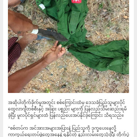
အဆိုပါတိုက်ခိုက်မှုအတွင်း စစ်ကြောင်းထံမှ ဒေသခံပြည်သူများပိုင်
ထွေလာဂျီတစ်စီးနှင့် အခြား ပစ္စည်း များကို ပြန်လည်သိမ်းဆည်းရမိ
ခဲ့ပြီး မူလပိုင်ရှင်များထံ ပြန်လည်ပေးအပ်နိုင်ခဲ့ကြောင်း သိရသည်။
“စစ်တပ်က အင်အားအများအပြားနဲ့ ပြည်သူကို ဒုက္ခပေးနေလို့
ကာကွယ်ရေးတပ်ဖွဲ့တွေအနေနဲ့ ရနိုင်တဲ့ နည်းလမ်းတွေသုံးပြီး တိုက်ပွဲ