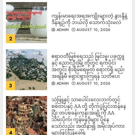
ကျန်းမာရေးအရအကျိုးများတဲ့ နွားနို့နဲ့
ဒိန်ချဉ်ကို ဘယ်လို သောက်သုံးမလဲ
ADMIN
AUGUST 10, 2026
2
ဧရာဝတီမြစ်ရေသည် မြင်းမူ၊ ပခုက္ကူ
နှင့် ညောင်ဦးမြို့တို့တွင် ရက်ပိုင်း
အတွင်း စိုးရိမ်ရေမှတ် ရောက်ရှိ မည်၊
အချိန်မီ ရှောင်ရှားကြရန် သတိပေး
ADMIN
AUGUST 10, 2026
3
သဲဖြူနှင့် သာပေါင်းလေးဘက်တွင်
စစ်တပ်နှင့် AA တို့ တိုက်ပွဲပြင်းထန်‌နေ
ပြီး တပ်စခန်းကုန်းအချို့ကို AA
သိမ်းပိုက်၊ ကွန်မန်ဒိုများ ပို့နေ
သော်လည်း အထိနာ၍ အမိုးအုပ်ကား
4
များဖြင့်ပြန်ခေါ်ရ