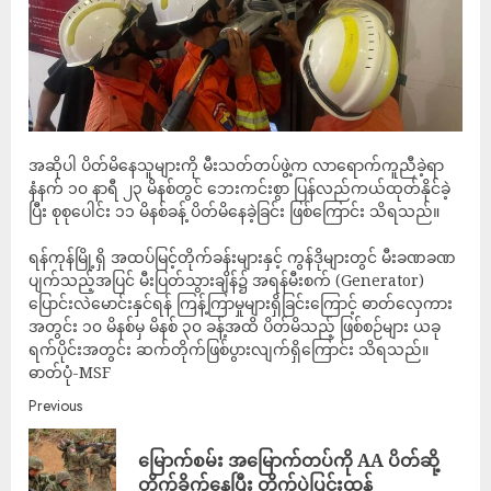
အဆိုပါ ပိတ်မိနေသူများကို မီးသတ်တပ်ဖွဲ့က လာရောက်ကူညီခဲ့ရာ
နံနက် ၁၀ နာရီ ၂၃ မိနစ်တွင် ဘေးကင်းစွာ ပြန်လည်ကယ်ထုတ်နိုင်ခဲ့
ပြီး စုစုပေါင်း ၁၁ မိနစ်ခန့် ပိတ်မိနေခဲ့ခြင်း ဖြစ်ကြောင်း သိရသည်။
ရန်ကုန်မြို့ရှိ အထပ်မြင့်တိုက်ခန်းများနှင့် ကွန်ဒိုများတွင် မီးခဏခဏ
ပျက်သည့်အပြင် မီးပြတ်သွားချိန်၌ အရန်မီးစက် (Generator)
ပြောင်းလဲမောင်းနှင်ရန် ကြန့်ကြာမှုများရှိခြင်းကြောင့် ဓာတ်လှေကား
အတွင်း ၁၀ မိနစ်မှ မိနစ် ၃၀ ခန့်အထိ ပိတ်မိသည့် ဖြစ်စဉ်များ ယခု
ရက်ပိုင်းအတွင်း ဆက်တိုက်ဖြစ်ပွားလျက်ရှိကြောင်း သိရသည်။
ဓာတ်ပုံ-MSF
Previous
မြောက်စမ်း အမြောက်တပ်ကို AA ပိတ်ဆို့
တိုက်ခိုက်နေပြီး တိုက်ပွဲပြင်းထန်