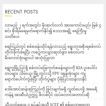
RECENT POSTS
လာမည့် ၂ ရက်အတွင်း မိုးဆက်လက် အားကောင်းမည်၊ မြစ် ၄
စင်း စိုးရိမ်ရေမှတ်ရောက်နိုင်၍ ဒေသအချို့ ရေကြီးမှု
သတိပေး
ရေကြည်တွင် စစ်စခန်းထိုင်ရန်လာသည့် ရွေးတုအစိုးရစစ်တပ်
တိုက်ခိုက်ခံရပြီး ကစဉ့်ကလျားဆုတ်ခွာ၊ စစ်တပ်က
မီးလောင်ဗုံးများပါ အသုံးပြုလာ
‎ရွှေကူမြို့ပြင်ရှိ စစ်တပ်ခြေကုတ်စခန်းများကို KIA ပူးပေါင်း
တပ်များ သိမ်းယူ၊ မြို့တွင်းသို့ FPV ဒရုန်းဗုံးများ ကျ
ရောက်ပေါက်ကွဲခဲ့ပြီး တိုက်ပွဲများ ပိုမိုပြင်းထန်လာနိုင်
ဒေါ်အောင်ဆန်းစုကြည်ကို ခြွင်းချက်မရှိ လွှတ်ပေးဖို့ အမေရိ
ကန်နဲ့ အာဆီယံဥက္ကဌ ဖိလစ်ပိုင် ထပ်လောင်းတောင်းဆို
ညီညွတ်ရေးမူ ၃ ရပ်နှင့်အညီ SCEF ၏ စစ်မဟာဗျူဟာ