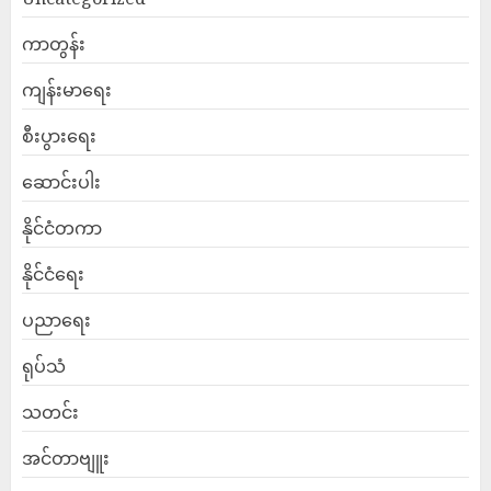
ကာတွန်း
ကျန်းမာရေး
စီးပွားရေး
ဆောင်းပါး
နိုင်ငံတကာ
နိုင်ငံရေး
ပညာရေး
ရုပ်သံ
သတင်း
အင်တာဗျူး