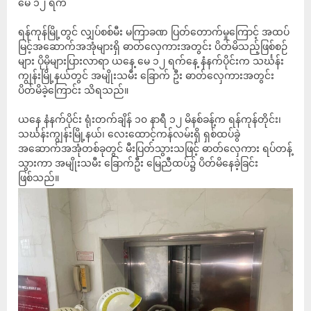
မေ ၁၂ ရက်
ရန်ကုန်မြို့တွင် လျှပ်စစ်မီး မကြာခဏ ပြတ်တောက်မှုကြောင့် အထပ်
မြင့်အဆောက်အအုံများရှိ ဓာတ်လှေကားအတွင်း ပိတ်မိသည့်ဖြစ်စဉ်
များ ပိုမိုများပြားလာရာ ယနေ့ မေ ၁၂ ရက်နေ့ နံနက်ပိုင်းက သင်္ဃန်း
ကျွန်းမြို့နယ်တွင် အမျိုးသမီး ခြောက် ဦး ဓာတ်လှေကားအတွင်း
ပိတ်မိခဲ့ကြောင်း သိရသည်။
ယနေ နံနက်ပိုင်း ရုံးတက်ချိန် ၁၀ နာရီ ၁၂ မိနစ်ခန့်က ရန်ကုန်တိုင်း၊
သင်္ဃန်းကျွန်းမြို့နယ်၊ လေးထောင့်ကန်လမ်းရှိ ရှစ်ထပ်ခွဲ
အဆောက်အအုံတစ်ခုတွင် မီးပြတ်သွားသဖြင့် ဓာတ်လှေကား ရပ်တန့်
သွားကာ အမျိုးသမီး ခြောက်ဦး မြေညီထပ်၌ ပိတ်မိနေခဲ့ခြင်း
ဖြစ်သည်။