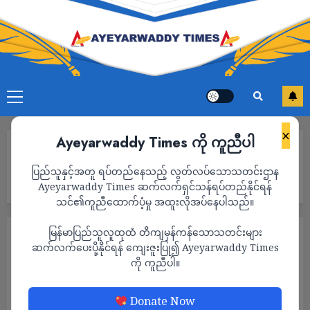
×
Ayeyarwaddy Times ကို ကူညီပါ
Home
မီးခဏခဏပျက်သည့် ရန်ကုန်တွင် ဓာတ်လှေကားအတွင်း ပိတ်မိမှု
ပြည်သူနှင့်အတူ ရပ်တည်နေသည့် လွတ်လပ်သောသတင်းဌာန
များပြားလာ၊ သင်္ဃန်းကျွန်းတွင် အမျိုးသမီး ၆ ဦး ပိတ်မိနေပြီး ကယ်
ထုတ်ခဲ့ရ
Ayeyarwaddy Times ဆက်လက်ရှင်သန်ရပ်တည်နိုင်ရန်
သင်၏ကူညီထောက်ပံ့မှု အထူးလိုအပ်နေပါသည်။
မြန်မာပြည်သူလူထုထံ တိကျမှန်ကန်သောသတင်းများ
သတင်း
ဆက်လက်ပေးပို့နိုင်ရန် ကျေးဇူးပြု၍ Ayeyarwaddy Times
မီးခဏခဏပျက်သည့် ရန်ကုန်တွင် ဓာတ်
ကို ကူညီပါ။
လှေကားအတွင်း ပိတ်မိမှုများပြားလာ၊ သင်္ဃန်း
ကျွန်းတွင် အမျိုးသမီး ၆ ဦး ပိတ်မိနေပြီး ကယ်
Donate Now