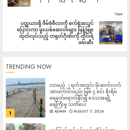
Next
ပတ္တယားရှိ ဇိမ်ခံဗီလာကို စက်ရုံအသွင်
ပြောင်းကာ မူးယစ်ဆေးဝါးများ ဖြန့်ဖြူး
ထုတ်လုပ်သည့် တရုတ်ဂိုဏ်းကို ထိုင်းရဲ
ဖမ်းဆီး
TRENDING NOW
လာမည့် ၂ ရက်အတွင်း မိုးဆက်လက်
အားကောင်းမည်၊ မြစ် ၄ စင်း စိုးရိမ်
ရေမှတ်ရောက်နိုင်၍ ဒေသအချို့
ရေကြီးမှု သတိပေး
ADMIN
AUGUST 7, 2026
1