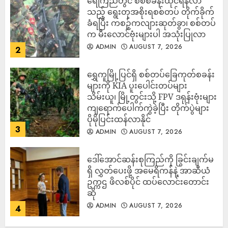
ရေကြည်တွင် စစ်စခန်းထိုင်ရန်လာ
သည့် ရွေးတုအစိုးရစစ်တပ် တိုက်ခိုက်
ခံရပြီး ကစဉ့်ကလျားဆုတ်ခွာ၊ စစ်တပ်
က မီးလောင်ဗုံးများပါ အသုံးပြုလာ
ADMIN
AUGUST 7, 2026
2
‎ရွှေကူမြို့ပြင်ရှိ စစ်တပ်ခြေကုတ်စခန်း
များကို KIA ပူးပေါင်းတပ်များ
သိမ်းယူ၊ မြို့တွင်းသို့ FPV ဒရုန်းဗုံးများ
ကျရောက်ပေါက်ကွဲခဲ့ပြီး တိုက်ပွဲများ
ပိုမိုပြင်းထန်လာနိုင်
3
ADMIN
AUGUST 7, 2026
ဒေါ်အောင်ဆန်းစုကြည်ကို ခြွင်းချက်မ
ရှိ လွှတ်ပေးဖို့ အမေရိကန်နဲ့ အာဆီယံ
ဥက္ကဌ ဖိလစ်ပိုင် ထပ်လောင်းတောင်း
ဆို
ADMIN
AUGUST 7, 2026
4