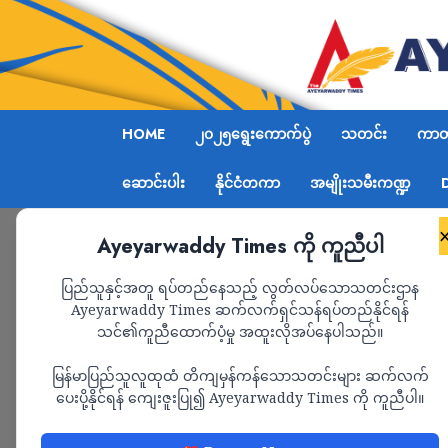
HOME
၂၀၂၅ရွေးကောက်ပွဲ
သတင်း
ကာတွ
ဆောင်းပါး
နိုင်ငံတကာ
အမျိုးသမီးကဏ္ဍ
Ayeyarwaddy Times ကို ကူညီပါ
Home
နေပြည်တော်တွင် ရွေးတုအစိုးရ အရာရှိများပါဝ
ပြည်သူနှင့်အတူ ရပ်တည်နေသည့် လွတ်လပ်သောသတင်းဌာန
Ayeyarwaddy Times ဆက်လက်ရှင်သန်ရပ်တည်နိုင်ရန်
သင်၏ကူညီထောက်ပံ့မှု အထူးလိုအပ်နေပါသည်။
သတင်း
မြန်မာပြည်သူလူထုထံ တိကျမှန်ကန်သောသတင်းများ ဆက်လက်
နေပြည်တော်တွင် ရွေ
ပေးပို့နိုင်ရန် ကျေးဇူးပြု၍ Ayeyarwaddy Times ကို ကူညီပါ။
ပါဝင်သည့် လောင်းကစာ