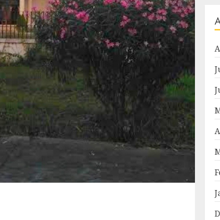
A
J
J
M
A
M
F
J
D