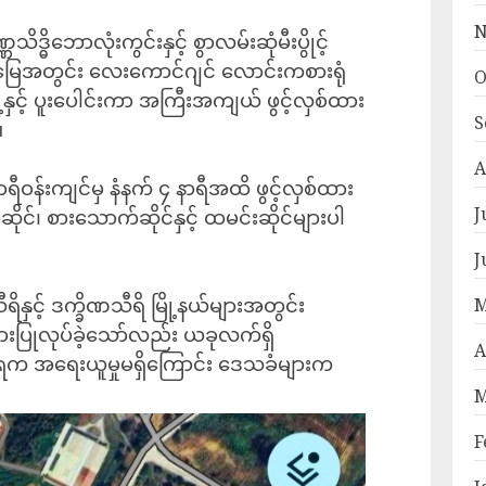
N
ိဒ္ဓိဘောလုံးကွင်းနှင့် စွာလမ်းဆုံမီးပွိုင့်
်မြေအတွင်း လေးကောင်ဂျင် လောင်းကစားရုံ
O
နှင့် ပူးပေါင်းကာ အကြီးအကျယ် ဖွင့်လှစ်ထား
S
။
A
ရီဝန်းကျင်မှ နံနက် ၄ နာရီအထိ ဖွင့်လှစ်ထား
J
ုင်၊ စားသောက်ဆိုင်နှင့် ထမင်းဆိုင်များပါ
J
ိနှင့် ဒက္ခိဏသီရိ မြို့နယ်များအတွင်း
M
ှုများပြုလုပ်ခဲ့သော်လည်း ယခုလက်ရှိ
A
ရက အရေးယူမှုမရှိကြောင်း ‌ဒေသခံများက
M
F