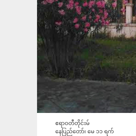
ဧရာဝတီတိုင်းမ်
နေပြည်တော်၊ မေ ၁၁ ရက်