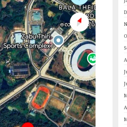
J
D
N
O
S
A
J
J
M
A
M