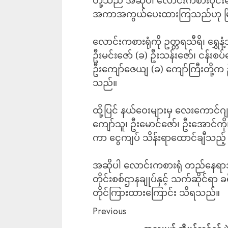
အကာအကွယ်ပေးထားကြသည်ဟု မြို
လောင်းကစားရုံကို ဥတ္တရသီရိ၊ ရွှေန
ဦးမင်းဇော် (ခ) ဦးသန်းဇော်၊ ငန်းစပ်က
ဦးကျော်ဇေယျ (ခ) ကျော်ကြီးတို့က 
သည်။
ထို့ပြင် နယ်ဝေးများမှ လေးကောင်ဂျ
ကျော်သူ၊ ဦးမောင်ဇော်၊ ဦးအောင်ကို၊ ဦ
ကာ ငွေကျပ် သိန်းရာထောင်ချီသည့် ဝ
အဆိုပါ လောင်းကစားရုံ တည်နေရာအာ
တိုင်းစစ်ဌာနချုပ်နှင့် သက်ဆိုင်ရာ 
တိုင်ကြားထားကြောင်း သိရသည်။
Previous