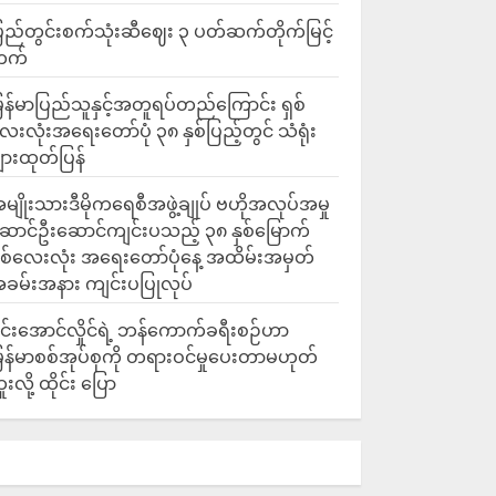
ြည်တွင်းစက်သုံးဆီဈေး ၃ ပတ်ဆက်တိုက်မြင့်
တက်
ြန်မာပြည်သူနှင့်အတူရပ်တည်ကြောင်း ရှစ်
ေးလုံးအရေးတော်ပုံ ၃၈ နှစ်ပြည့်တွင် သံရုံး
ျားထုတ်ပြန်
မျိုးသားဒီမိုကရေစီအဖွဲ့ချုပ် ဗဟိုအလုပ်အမှု
ောင်ဦးဆောင်ကျင်းပသည့် ၃၈ နှစ်မြောက်
ှစ်လေးလုံး အရေးတော်ပုံနေ့ အထိမ်းအမှတ်
ခမ်းအနား ကျင်းပပြုလုပ်
င်းအောင်လှိုင်ရဲ့ ဘန်ကောက်ခရီးစဉ်ဟာ
ြန်မာစစ်အုပ်စုကို တရားဝင်မှုပေးတာမဟုတ်
ူးလို့ ထိုင်း ပြော