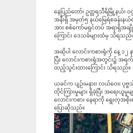
နေပြည်တော်၊ ဥတ္တရသီရိမြို့နယ်၊ ဝဏ္ဏသ
အနီးရှိ အမှတ်၅ နယ်မြေရဲစခန်းနယ
အား စစ်ကော်မရှင်တပ် အရာရှိအချို့
ကြောင်း ဒေသခံများထံမှ သိရသည်
အဆိုပါ လောင်းကစားရုံကို နေ့ ၁၂ နာ
ပြီး လောင်းကစားရုံအတွင်း၌ အရက်ဆိ
ထည့်သွင်းထားကြောင်း သိရသည်။
ယခင်က ပျဉ်းမနား၊ လယ်ဝေး၊ ပုဗ္ဗသီရ
တိုင်ကြားမှုများ ရှိခဲ့ပြီး အရေးယူမ
လောင်းကစား နေရာကို ရွေးတုအစိုး
ပြောဆိုသည်။