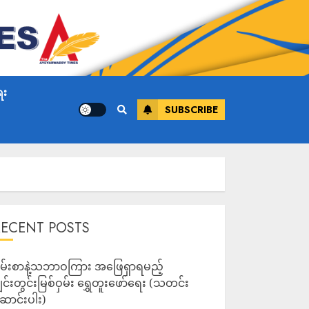
ေး
SUBSCRIBE
RECENT POSTS
မ်းစာနဲ့သဘာဝကြား အဖြေရှာရမည့်
ျင်းတွင်းမြစ်ဝှမ်း ရွှေတူးဖော်ရေး (သတင်း
ောင်းပါး)