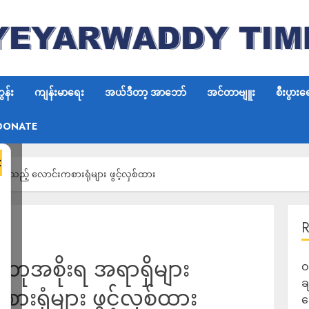
န်း
ကျန်းမာရေး
အယ်ဒီတာ့ အာဘော်
အင်တာဗျူး
စီးပွားရ
DONATE
×
င်သည့် လောင်းကစားရုံများ ဖွင့်လှစ်ထား
းတုအစိုးရ အရာရှိများ
ဝ
ခ
းရုံများ ဖွင့်လှစ်ထား
ဆ