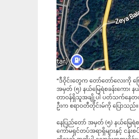
“ဒီဝိုင်းတွေက တော်တော်လေးကို 
အမှတ် (၅) နယ်မြေရဲစခန်းကော၊ နယ်
တာဝန်ရှိသူအချို့ပါ ပတ်သက်နေတ
ဦးက ဧရာဝတီတိုင်းမ်ကို ပြောသည်။
နေပြည်တော် အမှတ် (၅) နယ်မြေရဲစခန်
ကော်မရှင်တပ်အရာရှိများနှင့် ငန်းစပ
တို့သည် အဆိုပါ လောင်းကစားဝိုင်