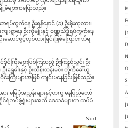
့ခံများကပြောသည်။
M
F
ံ့သာရပ်ကွက်နေ ဦးရန်နောင် (ခ) ဦးဖိုးကုလား၊
ျေးရွာနေ ဦးကိုမျိုးနှင့် ဝဏ္ဏသိဒ္ဓိရပ်ကွက်နေ
J
ဦးဆောင်ဖွင့်လှစ်ထားခြင်းဖြစ်ကြောင်း သိရ
D
N
င်ဒိုင်ကြီးများဖြစ်ကြသည့် ဦးကြည်လွင်၊ ဦး
O
းရွှေဓါးနှင့် ဦးသိန်းသန်းမင်း တို့ကိုခေါ်ယူ
ိုင်းကြီးများအဖြစ် ကျင်းပနေခြင်းဖြစ်သည်။
S
း မြေပုံအညွှန်းများနှင့်တကွ နေပြည်တော်
A
ခရိုင်ရဲတပ်ဖွဲ့ရုံးများအထိ ဒေသခံများက ထပ်မံ
J
J
Next