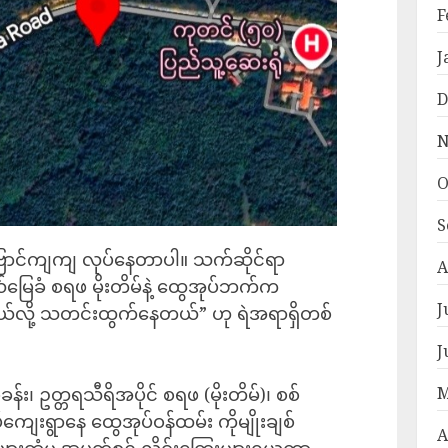
F
J
D
N
O
S
ဗြောင်ကျကျ လုပ်နေတာပါ။ သက်ဆိုင်ရာ
A
မြေခံ စရဖ မိုးတိမ်နဲ့ ထွေအုပ်ဘက်က
J
ယ်လို့ သတင်းထွက်နေတယ်” ဟု ရဲအရာရှိတစ်
J
း၊ ဥတ္တရသီရိအပိုင် စရဖ (မိုးတိမ်)၊ စစ်
M
်ကျေးရွာနေ ထွေအုပ်ဝန်ထမ်း ကိုမျိုးချစ်
A
းများထံမှ အပတ်စဉ် လိုင်းကြေးများရယူကာ