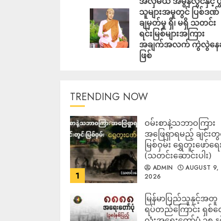
အလှမယ် အိမွန်လွင်နှင့် ပွ
သူများအမှုတွင် ပြစ်ဒဏ်
ချမှတ်မှု ရှိ၊ မရှိ သတင်း
ရင်းမြစ်များအကြား
အချက်အလက် ကွဲလွဲနေ
ဖြစ်
TRENDING NOW
ဝမ်းစာနဲ့သဘာဝကြား
အဖြေရှာရမည့် ချင်းတွင
မြစ်ဝှမ်း ရွှေတူးဖော်ရေ
(သတင်းဆောင်းပါး)
ADMIN
AUGUST 9,
1
2026
မြန်မာပြည်သူနှင့်အတူ
ရပ်တည်ကြောင်း ရှစ်
လုံးအရေးတော်ပုံ ၃၈ နှ