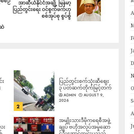
M
ဲစီစဉ်
အာဆီယံနိုင်ငံအချို့ မြန်မာ့
ပြည်တွင်းရေး ဝင်စွက်ဖက်ဟု
A
စစ်အုပ်စု စွပ်စွဲ
M
ဆဲ
F
J
D
N
်း
ပြည်တွင်းစက်သုံးဆီဈေး
း
၃ ပတ်ဆက်တိုက်မြင့်တက်
O
ADMIN
AUGUST 9,
S
2026
2
A
အမျိုးသားဒီမိုကရေစီအဖွဲ့
J
လေး
ချုပ် ဗဟိုအလုပ်အမှုဆော
စ်
င်ဦးဆောင်ကျင်းပသည့်