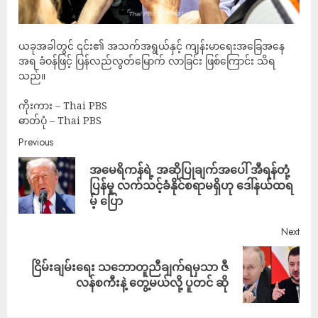
ယခုအခါတွင် ၎င်း၏ အသက်အရွယ်နှင့် ကျန်းမာရေးအခြေအနေ
အရ ခံဝန်ဖြင့် ပြန်လည်လွတ်မြောက် လာခြင်း ဖြစ်ကြောင်း သိရ
သည်။
ကိုးကား – Thai PBS
ဓာတ်ပုံ – Thai PBS
Previous
အမေရိကန်ရဲ့ အဆိုပြုချက်အပေါ် အီရန်တုံ့
ပြန်မှု လက်သင့်ခံနိုင်စရာမရှိဟု ဒေါ်နယ်ထရ
မ့် ပြော
Next
ငြိမ်းချမ်းရေး သဘောတူညီချက်ရမှသာ ဇီ
လန်စကီးနဲ့ တွေ့မယ်လို့ ပူတင် ဆို