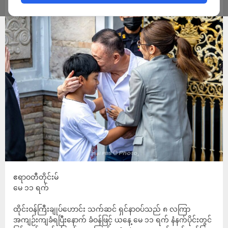
ADMIN
MAY 12, 2026
ဧရာဝတီတိုင်းမ်
‎မေ ၁၁ ရက်
ထိုင်းဝန်ကြီးချုပ်ဟောင်း သက်ဆင် ရှင်နာဝပ်သည် ၈ လကြာ
အကျဉ်းကျခံရပြီးနောက် ခံဝန်ဖြင့် ယနေ့ မေ ၁၁ ရက် နံနက်ပိုင်းတွင်