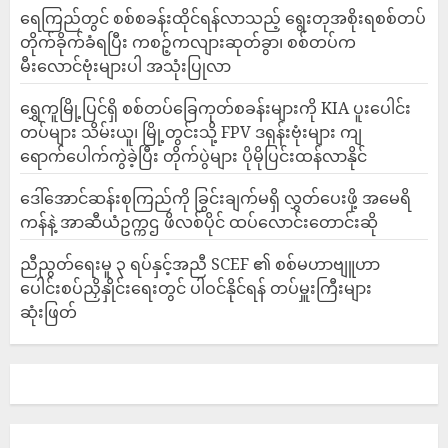
ရေကြည်တွင် စစ်စခန်းထိုင်ရန်လာသည့် ရွေးတုအစိုးရစစ်တပ်
တိုက်ခိုက်ခံရပြီး ကစဉ့်ကလျားဆုတ်ခွာ၊ စစ်တပ်က
မီးလောင်ဗုံးများပါ အသုံးပြုလာ
‎ရွှေကူမြို့ပြင်ရှိ စစ်တပ်ခြေကုတ်စခန်းများကို KIA ပူးပေါင်း
တပ်များ သိမ်းယူ၊ မြို့တွင်းသို့ FPV ဒရုန်းဗုံးများ ကျ
ရောက်ပေါက်ကွဲခဲ့ပြီး တိုက်ပွဲများ ပိုမိုပြင်းထန်လာနိုင်
ဒေါ်အောင်ဆန်းစုကြည်ကို ခြွင်းချက်မရှိ လွှတ်ပေးဖို့ အမေရိ
ကန်နဲ့ အာဆီယံဥက္ကဌ ဖိလစ်ပိုင် ထပ်လောင်းတောင်းဆို
ညီညွတ်ရေးမူ ၃ ရပ်နှင့်အညီ SCEF ၏ စစ်မဟာဗျူဟာ
ပေါင်းစပ်ညှိနှိုင်းရေးတွင် ပါဝင်နိုင်ရန် တပ်မှူးကြီးများ
ဆုံးဖြတ်