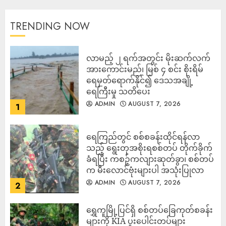
TRENDING NOW
လာမည့် ၂ ရက်အတွင်း မိုးဆက်လက်
အားကောင်းမည်၊ မြစ် ၄ စင်း စိုးရိမ်
ရေမှတ်ရောက်နိုင်၍ ဒေသအချို့
ရေကြီးမှု သတိပေး
ADMIN
AUGUST 7, 2026
1
ရေကြည်တွင် စစ်စခန်းထိုင်ရန်လာ
သည့် ရွေးတုအစိုးရစစ်တပ် တိုက်ခိုက်
ခံရပြီး ကစဉ့်ကလျားဆုတ်ခွာ၊ စစ်တပ်
က မီးလောင်ဗုံးများပါ အသုံးပြုလာ
ADMIN
AUGUST 7, 2026
2
‎ရွှေကူမြို့ပြင်ရှိ စစ်တပ်ခြေကုတ်စခန်း
များကို KIA ပူးပေါင်းတပ်များ