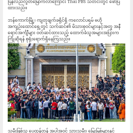
ပြန်လည်လွတ်မြောက်လာကြောင်း Thai PBS သတင်းတွင် ဖော်ပြ
ထားသည်။
ဘန်ကောက်မြို့၊ ကျတုချက်ခရိုင်ရှိ ကလောင်ပရမ် ဗဟို
အကျဉ်းထောင်ရှေ့တွင် သက်ဆင်၏ မိသားစုဝင်များနှင့်အတူ အနီ
ရောင်အင်္ကျီများ ဝတ်ဆင်ထားသည့် ထောက်ခံသူအများအပြားက
ကြိုဆိုရန် စုရုံးရောက်ရှိနေကြသည်။
သမီးဖြစ်သူ ပေထုန်တန် အပါအဝင် သားသမီး၊ မြေးမြစ်များနှင့်