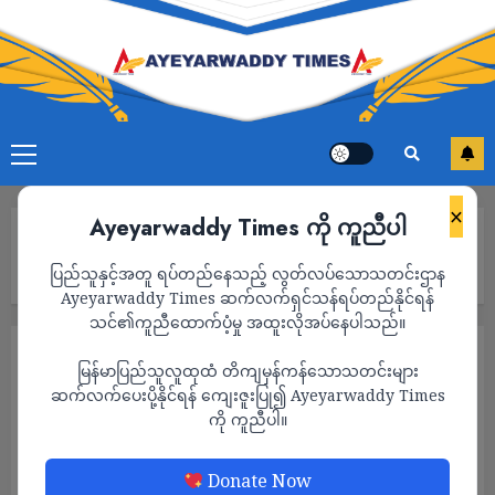
×
Ayeyarwaddy Times ကို ကူညီပါ
Home
ထိုင်းဝန်ကြီးချုပ်ဟောင်း သက်ဆင်ရှင်နာဝပ် ၈ လကြာ အကျဉ်းကျခံရ
ပြည်သူနှင့်အတူ ရပ်တည်နေသည့် လွတ်လပ်သောသတင်းဌာန
ပြီးနောက် ခံဝန်ဖြင့် ပြန်လည် လွတ် မြောက်
Ayeyarwaddy Times ဆက်လက်ရှင်သန်ရပ်တည်နိုင်ရန်
သင်၏ကူညီထောက်ပံ့မှု အထူးလိုအပ်နေပါသည်။
နိုင်ငံတကာ
သတင်း
မြန်မာပြည်သူလူထုထံ တိကျမှန်ကန်သောသတင်းများ
ထိုင်းဝန်ကြီးချုပ်ဟောင်း သက်ဆင်ရှင်နာဝပ် ၈
ဆက်လက်ပေးပို့နိုင်ရန် ကျေးဇူးပြု၍ Ayeyarwaddy Times
ကို ကူညီပါ။
လကြာ အကျဉ်းကျခံရပြီးနောက် ခံဝန်ဖြင့်
ပြန်လည် လွတ် မြောက်
Donate Now