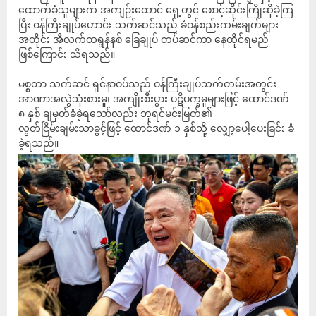
ထောက်ခံသူများက အကျဉ်းထောင် ရှေ့တွင် စောင့်ဆိုင်းကြိုဆိုခဲ့ကြ
ပြီး ဝန်ကြီးချုပ်ဟောင်း သက်ဆင်သည် ခံဝန်စည်းကမ်းချက်များ
အတိုင်း အီလက်ထရွန်နစ် ခြေချုပ် တပ်ဆင်ကာ နေထိုင်ရမည်
ဖြစ်ကြောင်း သိရသည်။
မစ္စတာ သက်ဆင် ရှင်နာဝပ်သည် ဝန်ကြီးချုပ်သက်တမ်းအတွင်း
အာဏာအလွဲသုံးစားမှု၊ အကျိုးစီးပွား ပဋိပက္ခမှုများဖြင့် ထောင်ဒဏ်
၈ နှစ် ချမှတ်ခံခဲ့ရသော်လည်း ဘုရင်မင်းမြတ်၏
လွတ်ငြိမ်းချမ်းသာခွင့်ဖြင့် ထောင်ဒဏ် ၁ နှစ်သို့ လျှော့ပေါ့ပေးခြင်း ခံ
ခဲ့ရသည်။