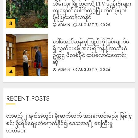
သိမ်းယူ၊ မြို့တွင်းသို့ FPV ဒရုန်းဗုံးများ
ကျရောက်ပေါက်ကွဲခဲ့ပြီး တိုက်ပွဲများ
ပိုမိုပြင်းထန်လာနိုင်
3
ADMIN
AUGUST 7, 2026
ဒေါ်အောင်ဆန်းစုကြည်ကို ခြွင်းချက်မ
ရှိ လွှတ်ပေးဖို့ အမေရိကန်နဲ့ အာဆီယံ
ဥက္ကဌ ဖိလစ်ပိုင် ထပ်လောင်းတောင်း
ဆို
ADMIN
AUGUST 7, 2026
4
RECENT POSTS
လာမည့် ၂ ရက်အတွင်း မိုးဆက်လက် အားကောင်းမည်၊ မြစ် ၄
စင်း စိုးရိမ်ရေမှတ်ရောက်နိုင်၍ ဒေသအချို့ ရေကြီးမှု
သတိပေး