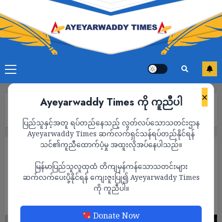
×
Ayeyarwaddy Times ကို ကူညီပါ
Home
စစ်ပွဲရပ်တန့်ဖို့ အမေရိကန်ရဲ့ ရာဇသံကို ဂရုမစိုက်ဟု အီရန် တုံ့ပြန်
ပြည်သူနှင့်အတူ ရပ်တည်နေသည့် လွတ်လပ်သောသတင်းဌာန
Ayeyarwaddy Times ဆက်လက်ရှင်သန်ရပ်တည်နိုင်ရန်
သင်၏ကူညီထောက်ပံ့မှု အထူးလိုအပ်နေပါသည်။
နိုင်ငံတကာ
သတင်း
မြန်မာပြည်သူလူထုထံ တိကျမှန်ကန်သောသတင်းများ
စစ်ပွဲရပ်တန့်ဖို့ အမေရိကန်ရဲ့ ရာဇသံကို ဂရုမ
ဆက်လက်ပေးပို့နိုင်ရန် ကျေးဇူးပြု၍ Ayeyarwaddy Times
စိုက်ဟု အီရန် တုံ့ပြန်
ကို ကူညီပါ။
ADMIN
MAY 11, 2026
Donate Now