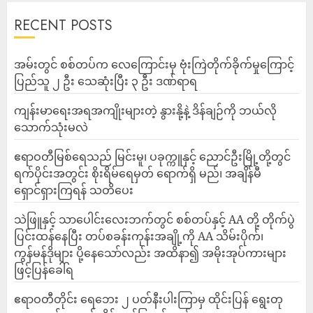
RECENT POSTS
‎အမ်းတွင် စစ်တပ်က လေကြောင်းမှ ဗုံးကြဲတိုက်ခိုက်မှုကြောင့်
ပြည်သူ ၂ ဦး သေဆုံးပြီး ၃ ဦး ဒဏ်ရာရ
ကျန်းမာရေးအရအကျိုးများတဲ့ နွားနို့နဲ့ ဒိန်ချဉ်ကို ဘယ်လို
သောက်သုံးမလဲ
ဧရာဝတီမြစ်ရေသည် မြင်းမူ၊ ပခုက္ကူနှင့် ညောင်ဦးမြို့တို့တွင်
ရက်ပိုင်းအတွင်း စိုးရိမ်ရေမှတ် ရောက်ရှိ မည်၊ အချိန်မီ
ရှောင်ရှားကြရန် သတိပေး
သဲဖြူနှင့် သာပေါင်းလေးဘက်တွင် စစ်တပ်နှင့် AA တို့ တိုက်ပွဲ
ပြင်းထန်‌နေပြီး တပ်စခန်းကုန်းအချို့ကို AA သိမ်းပိုက်၊
ကွန်မန်ဒိုများ ပို့နေသော်လည်း အထိနာ၍ အမိုးအုပ်ကားများ
ဖြင့်ပြန်ခေါ်ရ
ဧရာဝတီတိုင်း ရေဘေး ၂ ပတ်နီးပါးကြာမှ ထိုင်းပြန် ရွေးတု