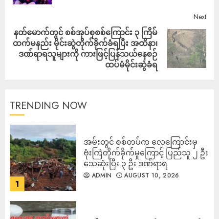
Next
နတ်မောက်တွင် စစ်အုပ်စုစစ်ကြောင်း ၃ ကြိမ်
ထက်မနည်း မိုင်းဆွဲတိုက်ခိုက်ခံရပြီး အထိနာ၊
ဒဏ်ရာရသူများကို ကားဖြင့်ပြန်သယ်နေစဉ်
ထပ်မံမိုင်းဆွဲခံရ
TRENDING NOW
‎အမ်းတွင် စစ်တပ်က လေကြောင်းမှ
ဗုံးကြဲတိုက်ခိုက်မှုကြောင့် ပြည်သူ ၂ ဦး
သေဆုံးပြီး ၃ ဦး ဒဏ်ရာရ
ADMIN
AUGUST 10, 2026
1