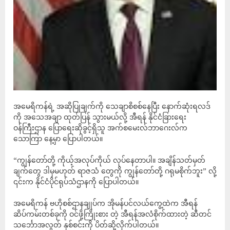
အမေရိကန်ရဲ့ အဆိုပြုချက်ကို သေချာစိစစ်နေပြီး နောက်ဆုံးရလဒ်
ကို အသေအချာ ထုတ်ပြန် သွားမယ်လို့ အီရန် နိုင်ငံခြားရေး
ဝန်ကြီးဌာန ပြောရေးဆိုခွင့်ရှိသူ အက်စမေးလ်ဘာဂေးလ်က
သောကြာ နေ့မှာ ပြောပါတယ်။
“ကျွန်တော်တို့ ကိုယ့်အလုပ်ကိုယ် လုပ်နေတာပါ။ အချိန်သတ်မှတ်
ချက်တွေ ဒါမှမဟုတ် ရာဇသံ တွေကို ကျွန်တော်တို့ ဂရုမစိုက်ဘူး” လို့
၎င်းက နိုင်ငံပိုင်ရုပ်သံဌာနကို ပြောပါတယ်။
အမေရိကန် ဗဟိုစစ်ဌာနချုပ်က အိုမန်ပင်လယ်ကွေ့ထဲက အီရန်
ဆိပ်ကမ်းတစ်ခုကို ဝင်ဖို့ကြိုးစား တဲ့ အီရန်အလံစိုက်ထားတဲ့ ဆီတင်
သင်္ဘောအလွတ် နှစ်စင်းကို ပိတ်ဆို့လိုက်ပါတယ်။