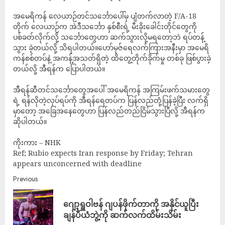
အမေရိကန် လေယာဉ်တင်သင်္ဘောပေါ်မှ ပျံတက်လာတဲ့ F/A-18
တိုက် လေယာဉ်က အဲဒီသင်္ဘော နှစ်စီးရဲ့ မီးခိုးခေါင်းတိုင်တွေကို
ပစ်ခတ်လိုက်လို့ သင်္ဘောတွေဟာ ဆက်သွားလို့မရတော့ဘဲ ရပ်တန့်
သွား ခဲ့တယ်လို့ သိရပါတယ်။ဟော်မုဇ်ရေလက်ကြားအနီးမှာ အမေရိ
ကန်စစ်တပ်နဲ့ အကန့်အသတ်ရှိတဲ့ ထိတွေ့တိုက်ခိုက်မှု တစ်ခု ဖြစ်ပွားခဲ့
တယ်လို့ အီရန်က ပြောပါတယ်။
အီရန်ဆီတင်သင်္ဘောတွေအပေါ် အမေရိကန် အကြမ်းဖက်သမားတွေ
ရဲ့ ရန်လိုတဲ့လုပ်ရပ်ကို အီရန်ရေတပ်က ပြန်လည်တုံ့ပြန်ခဲ့ပြီး လက်ရှိ
မှာတော့ အခြေအနေတွေဟာ ပြန်လည်တည်ငြိမ်သွားပြီလို့ အီရန်က
ဆိုပါတယ်။
ကိုးကား – NHK
Ref; Rubio expects Iran response by Friday; Tehran
appears unconcerned with deadline
Previous
ဂျော့ရှူဝါဗန် ဂျပန်ဖိုက်တာကို အနိုင်ယူပြီး
ချန်ပီယံဘွဲ့ကို ဆက်လက်ထိမ်းသိမ်း