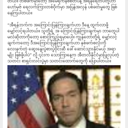
တယ်။ တစ်ဖက်မှာတော့ အမေရိကန်စစ်တပ်နဲ့ အီရန်ရေတပ်တို့ဟာ
ဟော်မုဇ် ရေလက်ကြားတစ်ဝိုက်မှာ အပြန်အလှန် ပစ်ခတ်မှုတွေ ဖြစ်
နေကြပါတယ်။
“အီရန်ဘက်က အကြောင်းပြန်ကြားချက်ဟာ ဒီနေ့ ထွက်လာဖို့
မျှော်လင့်ရပါတယ်။ သူတို့ရဲ့ အ ကြောင်းပြန်ကြားချက်မှာ ဘာတွေပါ
မလဲဆိုတာကိုတော့ စောင့်ကြည့်ရမှာပေါ့။ ကျွန်တော်တို့ရဲ့ မျှော်လင့်
ချက်ကတော့ ဒီအကြောင်းပြန်ကြားချက်ဟာ နှစ်ဖက်စလုံးကို
လေးနက်တဲ့ ဆွေးနွေးပွဲစားပွဲဝိုင်းဆီ ခေါ် ဆောင်သွားနိုင်မယ့် အရာ
မျိုး ဖြစ်ဖို့ပါပဲ” လို့ ၎င်းက သောကြာနေ့က အီတလီနိုင်ငံမှာပြုလုပ်တဲ့
သတင်း စာရှင်းလင်းပွဲမှာ သတင်းထောက်တွေကို ပြောပါတယ်။