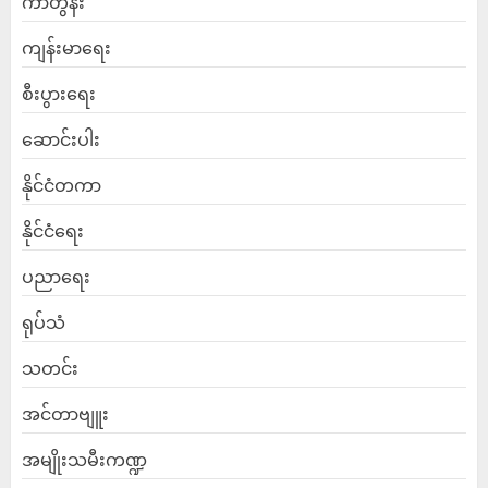
ကာတွန်း
ကျန်းမာရေး
စီးပွားရေး
ဆောင်းပါး
နိုင်ငံတကာ
နိုင်ငံရေး
ပညာရေး
ရုပ်သံ
သတင်း
အင်တာဗျူး
အမျိုးသမီးကဏ္ဍ