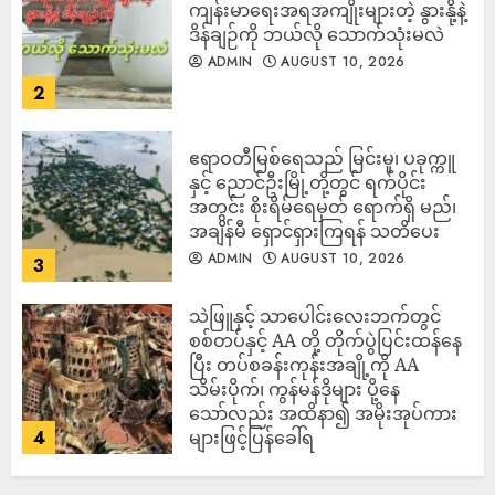
ကျန်းမာရေးအရအကျိုးများတဲ့ နွားနို့နဲ့
ဒိန်ချဉ်ကို ဘယ်လို သောက်သုံးမလဲ
ADMIN
AUGUST 10, 2026
2
ဧရာဝတီမြစ်ရေသည် မြင်းမူ၊ ပခုက္ကူ
နှင့် ညောင်ဦးမြို့တို့တွင် ရက်ပိုင်း
အတွင်း စိုးရိမ်ရေမှတ် ရောက်ရှိ မည်၊
အချိန်မီ ရှောင်ရှားကြရန် သတိပေး
ADMIN
AUGUST 10, 2026
3
သဲဖြူနှင့် သာပေါင်းလေးဘက်တွင်
စစ်တပ်နှင့် AA တို့ တိုက်ပွဲပြင်းထန်‌နေ
ပြီး တပ်စခန်းကုန်းအချို့ကို AA
သိမ်းပိုက်၊ ကွန်မန်ဒိုများ ပို့နေ
သော်လည်း အထိနာ၍ အမိုးအုပ်ကား
4
များဖြင့်ပြန်ခေါ်ရ
ADMIN
AUGUST 10, 2026