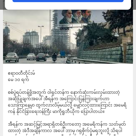
ဧရာဝတီတိုင်းမ်
မေ ၁၀ ရက်
စစ်ပွဲရပ်တန့်ဖို့အတွက် ဝါရှင်တန်က နောက်ဆုံးကမ်းလှမ်းထားတဲ့
အဆိုပြုချက်အပေါ် အီရန်က အကြောင်းပြန်ကြားချက်ဟာ
သောကြာနေ့မှာ ထွက်လာလိမ့်မယ်လို့ မျှော်လင့်ထားကြောင်း အမေရိ
ကန် နိုင်ငံခြားရေးဝန်ကြီး မာကိုရူဘီယိုက ပြောပါတယ်။
အီရန်က အဆင့်မြင့်အရာရှိတစ်ဦးကတော့ အမေရိကန်က သတ်မှတ်
ထားတဲ့ အဲဒီအချိန်ကာလ အပေါ် ဘာမှ ဂရုစိုက်ပုံမရဘူးလို့ သိရပါ