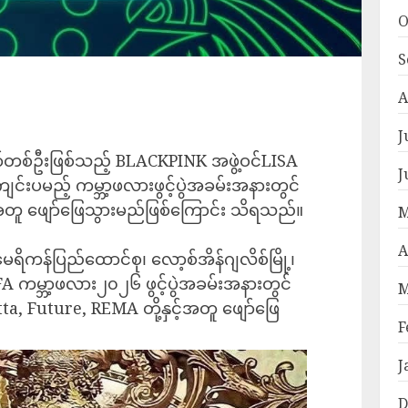
O
S
A
J
တော်တစ်ဦးဖြစ်သည့် BLACKPINK အဖွဲ့ဝင်LISA
J
င်းပမည့် ကမ္ဘာ့ဖလားဖွင့်ပွဲအခမ်းအနားတွင်
်အတူ ဖျော်ဖြေသွားမည်ဖြစ်ကြောင်း သိရသည်။
M
A
ကန်ပြည်ထောင်စု၊ လော့စ်အိန်ဂျလိစ်မြို့၊
FA ကမ္ဘာ့ဖလား၂၀၂၆ ဖွင့်ပွဲအခမ်းအနားတွင်
M
a, Future, REMA တို့နှင့်အတူ ဖျော်ဖြေ
F
J
D