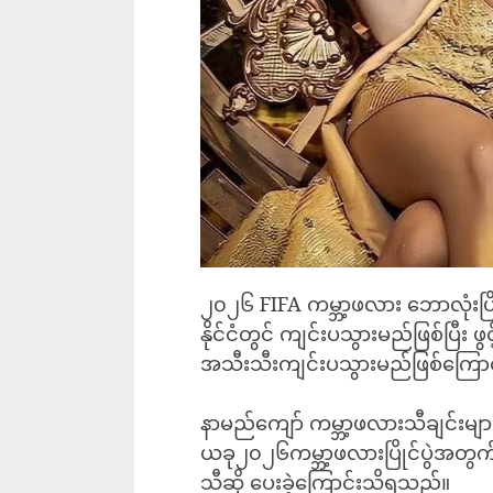
၂၀၂၆ FIFA ကမ္ဘာ့ဖလား ဘောလုံးပြို
နိုင်ငံတွင် ကျင်းပသွားမည်ဖြစ်ပြီး ဖွင
အသီးသီးကျင်းပသွားမည်ဖြစ်ကြော
နာမည်ကျော် ကမ္ဘာ့ဖလားသီချင်းမျ
ယခု၂၀၂၆ကမ္ဘာ့ဖလားပြိုင်ပွဲအတွက
သီဆို ပေးခဲ့ကြောင်းသိရသည်။