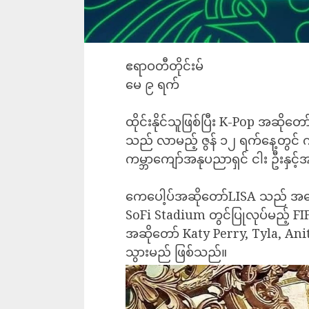
ဧရာဝတီတိုင်းမ်
မေ ၉ ရက်
ထိုင်းနိုင်သူဖြစ်ပြီး K-Pop အဆို
သည် လာမည့် ဇွန် ၁၂ ရက်နေ့တွင် ကျ
ကမ္ဘာကျော်အနုပညာရှင် ငါး ဦးနှင့
ကေပေါ့ပ်အဆိုတော်LISA သည် အမေရိ
SoFi Stadium တွင်ပြုလုပ်မည့် FI
အဆိုတော် Katy Perry, Tyla, Anitt
သွားမည် ဖြစ်သည်။