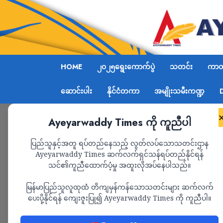
HOME
၂၀၂၅ရွေးကောက်ပွဲ
သတင်း
ကာတွ
ဆောင်းပါး
နိုင်ငံတကာ
အမျိုးသမီးကဏ္ဍ
Ayeyarwaddy Times ကို ကူညီပါ
Home
ကမ္ဘာ့ဖလားဖွင့်ပွဲတွင် K-Pop အဆိုတော်Lisa ပ
ပြည်သူနှင့်အတူ ရပ်တည်နေသည့် လွတ်လပ်သောသတင်းဌာန
Ayeyarwaddy Times ဆက်လက်ရှင်သန်ရပ်တည်နိုင်ရန်
သင်၏ကူညီထောက်ပံ့မှု အထူးလိုအပ်နေပါသည်။
နိုင်ငံတကာ
သတင်း
မြန်မာပြည်သူလူထုထံ တိကျမှန်ကန်သောသတင်းများ ဆက်လက်
ကမ္ဘာ့ဖလားဖွင့်ပွဲတွ
ပေးပို့နိုင်ရန် ကျေးဇူးပြု၍ Ayeyarwaddy Times ကို ကူညီပါ။
ပါဝင်ဖျော်ဖြေမည်