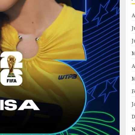
A
J
J
M
A
M
F
J
D
N