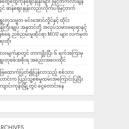
ထွေထွေကုန်ဈေးနှုန်းများ မြင့်တက်လာချိန်
ွင် ဆန်ဈေးနှုန်းလည်းလိုက်ပါမြင့်တက်
ွေးတုသမ္မတ မင်းအောင်လှိုင်နှင့် ထိုင်း
န်ကြီးချုပ် အနုတင်တို့ အလုပ်သမားရေးရာနှင့်
ြစ်ရေ ညစ်ညမ်းမှုဆိုင်ရာ MOU များ လက်မှတ်
ေးထိုး
ေးမျက်နှာတွင် တာကျိုးပြီး ၆ ရက်အကြာမှ
ွေးတုစစ်အစိုးရ အစည်းအဝေးထိုင်
ြေထောက်ပြတ်၍ပြန်လာသည့် စစ်သား
ောင်းက ပြည်သူ့စစ်မှုထမ်းအကြောင်းပြပြီး
ျောင်းကုန်းမြို့တွင် ငွေတောင်းနေ
ARCHIVES