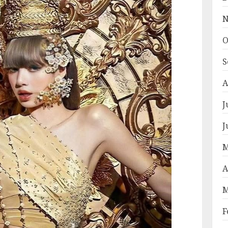
N
O
S
A
J
J
M
A
M
F