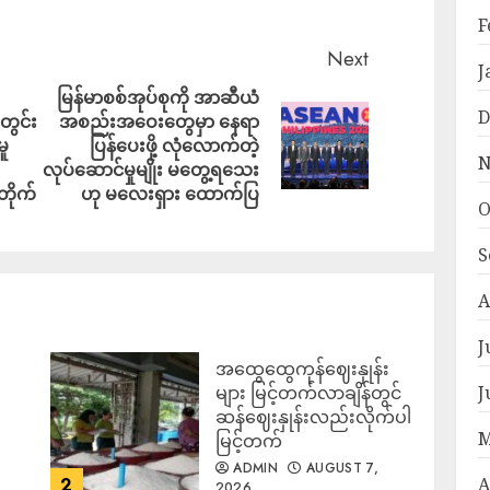
F
Next
J
မြန်မာစစ်အုပ်စုကို အာဆီယံ
D
ွင်း
အစည်းအဝေးတွေမှာ နေရာ
မူ
ပြန်ပေးဖို့ လုံလောက်တဲ့
N
လုပ်ဆောင်မှုမျိုး မတွေ့ရသေး
ိုက်
ဟု မလေးရှား ထောက်ပြ
O
S
A
J
အထွေထွေကုန်ဈေးနှုန်း
၍
များ မြင့်တက်လာချိန်တွင်
J
ဆန်ဈေးနှုန်းလည်းလိုက်ပါ
M
မြင့်တက်
ADMIN
AUGUST 7,
A
2
2026