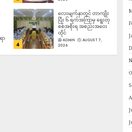
M
လေးမျက်နှာတွင် တာကျိုး
ပြီး ၆ ရက်အကြာမှ ရွေးတု
F
စစ်အစိုးရ အစည်းအဝေး
ထိုင်
J
်ရာ
ADMIN
AUGUST 7,
4
2026
D
N
O
S
A
J
J