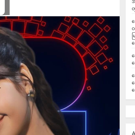
အ
တ
ရ
ဝ
မ
ရ
လ
ရ
ခ
ဟ
က