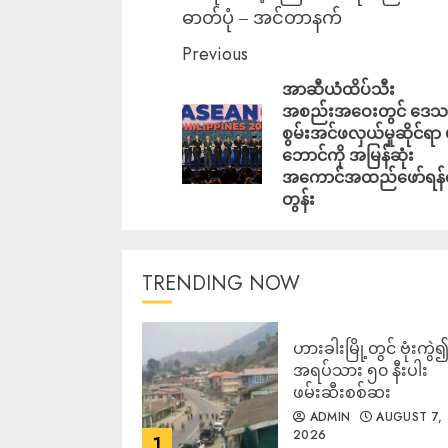
ဓာတ်ပုံ – အင်တာနက်
Previous
အာဆီယံထိပ်သီး
အစည်းအဝေးတွင် ဒေသတ
စွမ်းအင်ဖလှယ်မှုဆိုင်ရာ 
ဘောင်ကို အမြန်ဆုံး
အကောင်အထည်ဖော်ရန်တ
တွန်း
TRENDING NOW
ဟားခါးမြို့တွင် ဗုံးကွဲ
အရပ်သား ၅၀ နီးပါး
ဖမ်းဆီးစစ်ဆး
ADMIN
AUGUST 7,
2026
1