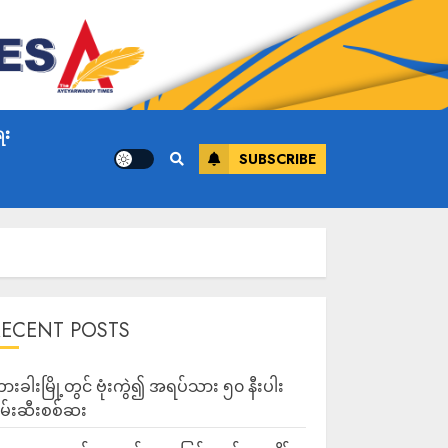
ေး
SUBSCRIBE
RECENT POSTS
ားခါးမြို့တွင် ဗုံးကွဲ၍ အရပ်သား ၅၀ နီးပါး
မ်းဆီးစစ်ဆး