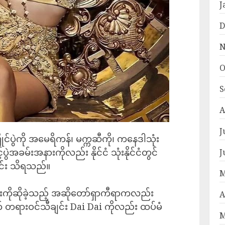
J
D
N
O
S
A
J
င်ပွဲကို အမေရိကန်၊ မက္ကဆီကို၊ ကနေဒါသုံး
့်ပွဲအခမ်းအနားကိုလည်း နိုင်ငံ သုံးနိုင်ငံတွင်
J
င်း သိရသည်။
M
ားကိုဆိုခဲ့သည့် အဆိုတော်ရှာကီရာကလည်း
A
် တရားဝင်သီချင်း Dai Dai ကိုလည်း ထပ်မံ
M