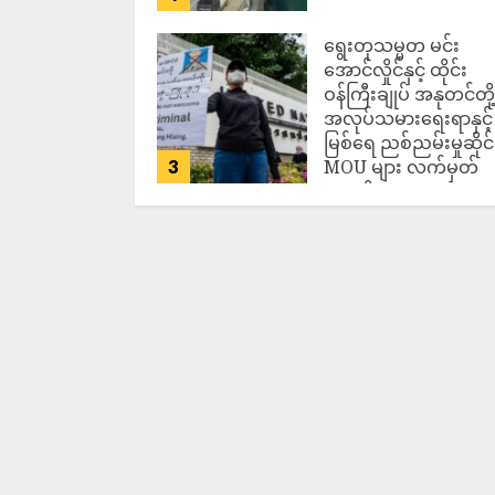
ရွေးတုသမ္မတ မင်း
အောင်လှိုင်နှင့် ထိုင်း
ဝန်ကြီးချုပ် အနုတင်တို့
အလုပ်သမားရေးရာနှင့်
မြစ်ရေ ညစ်ညမ်းမှုဆိုင
3
MOU များ လက်မှတ်
ရေးထိုး
ADMIN
AUGUST 7,
2026