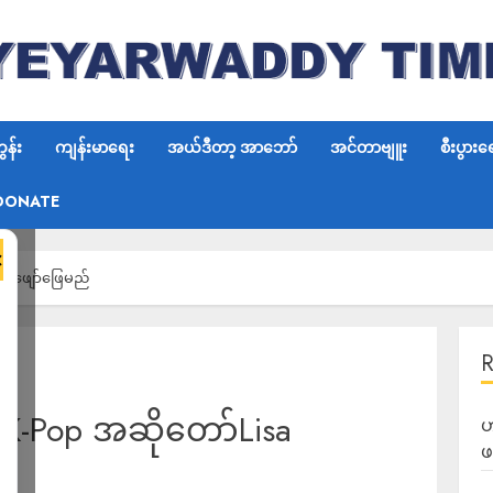
န်း
ကျန်းမာရေး
အယ်ဒီတာ့ အာဘော်
အင်တာဗျူး
စီးပွားရ
DONATE
×
ါဝင်ဖျော်ဖြေမည်
င် K-Pop အဆိုတော်Lisa
ဟ
ဖ