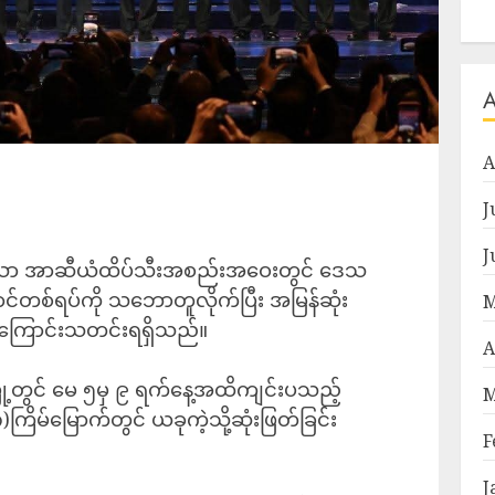
A
J
J
ျင်းပသော အာဆီယံထိပ်သီးအစည်းအဝေးတွင် ဒေသ
ောင်တစ်ရပ်ကို သဘောတူလိုက်ပြီး အမြန်ဆုံး
M
းကြောင်းသတင်းရရှိသည်။
A
ူးမြို့တွင် မေ ၅မှ ၉ ရက်နေ့အထိကျင်းပသည့်
M
မ်မြောက်တွင် ယခုကဲ့သို့ဆုံးဖြတ်ခြင်း
F
J