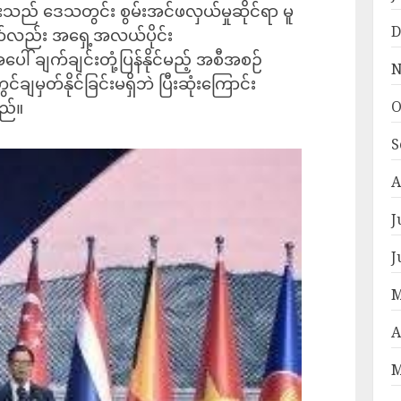
သည် ဒေသတွင်း စွမ်းအင်ဖလှယ်မှုဆိုင်ရာ မူ
D
ာ်လည်း အရှေ့အလယ်ပိုင်း
် ချက်ချင်းတုံ့ပြန်နိုင်မည့် အစီအစဉ်
N
ျမှတ်နိုင်ခြင်းမရှိဘဲ ပြီးဆုံးကြောင်း
ည်။
O
S
A
J
J
M
A
M