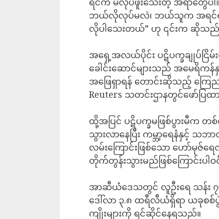
ရင်က မလုပ်ဖူးသေးတဲ့ အရာတွေပါ။
ဘယ်လိုလုပ်မလဲ၊ ဘယ်သူက အရင်ရမလဲ
လိုပါသေးတယ်” ဟု ၎င်းက ဆိုသည်
အရှေ့အလယ်ပိုင်း ပဋိပက္ခချုပ်ငြိမ်း
ခေါင်းဆောင်များသည် အမေရိကန်နှင့် အ
အဖြေရှာရန် တောင်းဆိုသည့် ကြေညာ
Reuters သတင်းဌာနတွင်ဖော်ပြထ
ထို့အပြင် ပဋိပက္ခမဖြစ်ပွားမီက တစ်
သွားလာနေပြီး ကမ္ဘာ့ရေနံနှင့် သဘာဝဓ
လမ်းကြောင်းဖြစ်သော ဟော်မုဇ်ရေလ
တိုက်တွန်းသွားမည်ဖြစ်ကြောင်းပါ
အာဆီယံဒေသတွင် လူဦးရေ သန်း ၇၀၀ နီး
ဒေါ်လာ ၃.၈ ထရီလီယံရှိရာ ယခုစစ်
ကျိုးများကို ရင်ဆိုင်နေရသည်။