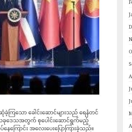
F
J
D
N
O
S
A
J
J
 တွေ့ဆုံခဲ့ကြသော ခေါင်းဆောင်များသည် ရေနံတင်
M
ည့် ယခုဒေသအတွက် စုပေါင်းဆောင်ရွက်မည့်
A
အပ်နေကြောင်း အလေးပေးပြောကြားခဲ့သည်။