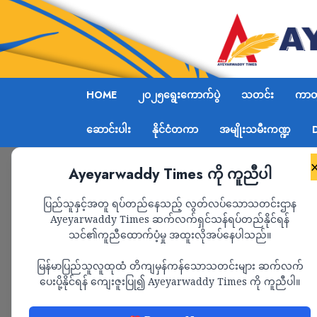
HOME
၂၀၂၅ရွေးကောက်ပွဲ
သတင်း
ကာတွ
ဆောင်းပါး
နိုင်ငံတကာ
အမျိုးသမီးကဏ္ဍ
Ayeyarwaddy Times ကို ကူညီပါ
Home
အာဆီယံထိပ်သီးအစည်းအဝေးတွင် ဒေသတွင်း စွ
ပြည်သူနှင့်အတူ ရပ်တည်နေသည့် လွတ်လပ်သောသတင်းဌာန
Ayeyarwaddy Times ဆက်လက်ရှင်သန်ရပ်တည်နိုင်ရန်
သင်၏ကူညီထောက်ပံ့မှု အထူးလိုအပ်နေပါသည်။
နိုင်ငံရေး
သတင်း
မြန်မာပြည်သူလူထုထံ တိကျမှန်ကန်သောသတင်းများ ဆက်လက်
အာဆီယံထိပ်သီးအစ
ပေးပို့နိုင်ရန် ကျေးဇူးပြု၍ Ayeyarwaddy Times ကို ကူညီပါ။
စွမ်းအင်ဖလှယ်မှုဆိုင