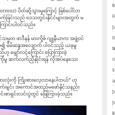
M
muz) ပိတ်ဆို့သွားမှုကြောင့် ဖြစ်ပေါ်လာ
F
ာက်ခြင်းသည် ဒေသတွင်းနိုင်ငံများအတွက် မ
နေကြောင်းပါဝင်သည်။
J
D
သမ္မတ ဖာဒီနန် မားကို့စ် ဂျူနီယာက အဖွဲ့ဝင်
ြေခံ၍ မိမိဆန္ဒအလျောက် ပါဝင်သည့် ယခုမူ
N
်ဟု မျှော်လင့်ကြောင်း ပြောကြားခဲ့
ုမူ ဆက်လက်ညှိနှိုင်းရန် လိုအပ်နေသေး
O
S
အားလုံးကို ကြိုးစားလေ့လာနေပါတယ်” ဟု
A
ျက်ချင်း အကောင်အထည်မဖော်နိုင်သနည်း
J
စာရှင်းလင်းပွဲတွင် ဖြေကြားခဲ့သည်။
J
M