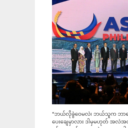
“ဘယ်လိုခွဲဝေမလဲ၊ ဘယ်သူက ဘာရမလ
ပေးချေမှာလား ဒါမှမဟုတ် အလဲအလှ