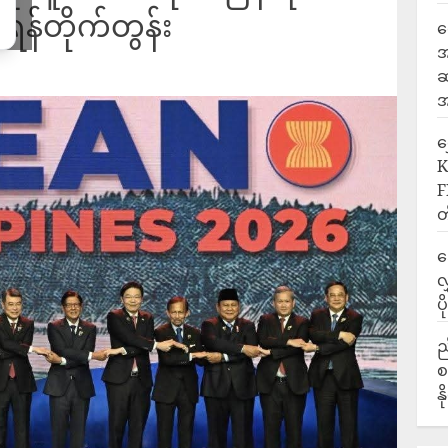
်တိုက်တွန်း
ရ
အ
ဆ
အ
‎
K
F
တ
ဒ
လ
ပ
ည
စ
န