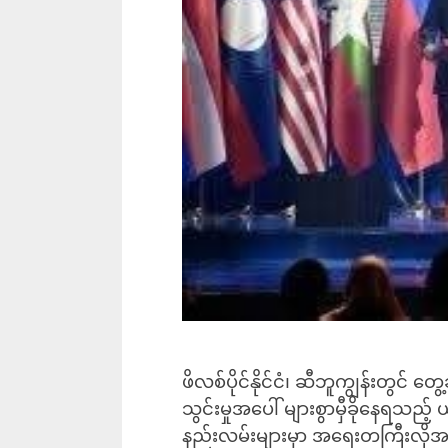
ဖိလစ်ပိုင်နိုင်ငံ၊ ဆီဘူကျွန်းတွင်
သွင်းမှုအပေါ် များစွာမှီခိုနေရသ
နည်းလမ်းများမှာ အရေးတကြီးလို