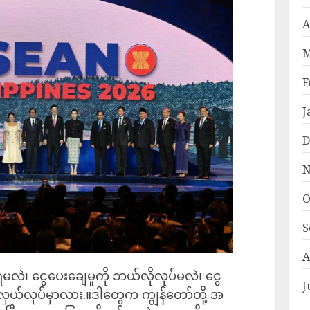
A
M
F
J
D
N
O
S
A
ဲ၊ ငွေပေးချေမှုကို ဘယ်လိုလုပ်မလဲ၊ ငွေ
J
ယ်လုပ်မှာလား.။ဒါတွေက ကျွန်တော်တို့ အ