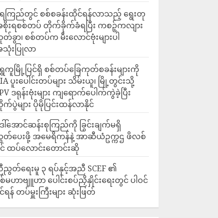
ေကြည်တွင် စစ်စခန်းထိုင်ရန်လာသည့် ရွေးတု
စိုးရစစ်တပ် တိုက်ခိုက်ခံရပြီး ကစဉ့်ကလျား
ုတ်ခွာ၊ စစ်တပ်က မီးလောင်ဗုံးများပါ
သုံးပြုလာ
ရွှေကူမြို့ပြင်ရှိ စစ်တပ်ခြေကုတ်စခန်းများကို
IA ပူးပေါင်းတပ်များ သိမ်းယူ၊ မြို့တွင်းသို့
PV ဒရုန်းဗုံးများ ကျရောက်ပေါက်ကွဲခဲ့ပြီး
ိုက်ပွဲများ ပိုမိုပြင်းထန်လာနိုင်
ေါ်အောင်ဆန်းစုကြည်ကို ခြွင်းချက်မရှိ
ွှတ်ပေးဖို့ အမေရိကန်နဲ့ အာဆီယံဥက္ကဌ ဖိလစ်
ိုင် ထပ်လောင်းတောင်းဆို
ီညွတ်ရေးမူ ၃ ရပ်နှင့်အညီ SCEF ၏
စ်မဟာဗျူဟာ ပေါင်းစပ်ညှိနှိုင်းရေးတွင် ပါဝင်
ိုင်ရန် တပ်မှူးကြီးများ ဆုံးဖြတ်