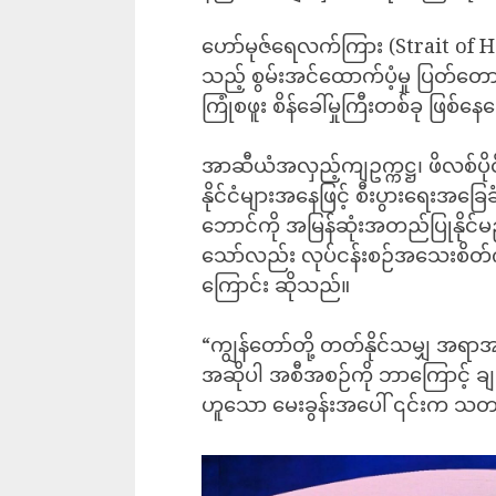
ဟော်မုဇ်ရေလက်ကြား (Strait of Hor
သည့် စွမ်းအင်ထောက်ပံ့မှု ပြတ်တေ
ကြုံစဖူး စိန်ခေါ်မှုကြီးတစ်ခု ဖြစ်
အာဆီယံအလှည့်ကျဥက္ကဋ္ဌ၊ ဖိလစ်ပိုင်
နိုင်ငံများအနေဖြင့် စီးပွားရေးအခ
ဘောင်ကို အမြန်ဆုံးအတည်ပြုနိုင်မည
သော်လည်း လုပ်ငန်းစဉ်အသေးစိတ်ကိ
ကြောင်း ဆိုသည်။
“ကျွန်တော်တို့ တတ်နိုင်သမျှ အရာ
အဆိုပါ အစီအစဉ်ကို ဘာကြောင့် ခ
ဟူသော မေးခွန်းအပေါ် ၎င်းက သတင်း