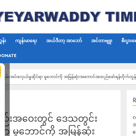
န်း
ကျန်းမာရေး
အယ်ဒီတာ့ အာဘော်
အင်တာဗျူး
စီးပွားရ
DONATE
×
မ်းအင်ဖလှယ်မှုဆိုင်ရာ မူဘောင်ကို အမြန်ဆုံးအကောင်အထည်ဖော်ရန်တိုက်တွန်
ည်းအဝေးတွင် ဒေသတွင်း
လ
အ
်ရာ မူဘောင်ကို အမြန်ဆုံး
ရ