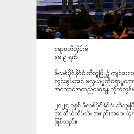
ဧရာဝတီတိုင်းမ်
‎မေ ၉ ရက်
ဖိလစ်ပိုင်နိုင်ငံ၊ဆီဘူမြို့၌ က
တွင်းစွမ်းအင် ဖလှယ်မှုဆိုင်ရာမူဘ
အ‌ကောင်အထည်ဖော်ရန် တိုက်တွန်
၂၀၂၅ ခုနှစ် ဖီလစ်ပိုင်နိုင်ငံ၊ ဆီဘ
အာဆီယံထိပ်သီး အစည်းအဝေး (၄၈)ကြိ
ဖြစ်သည်။