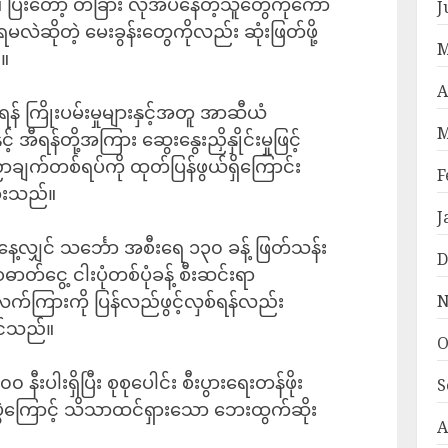
 ပြီးတော့ တခြား လိုအပ်နေတဲ့သူတွေကိုကော
J
ဆိုတဲ့ မေးခွန်းတွေကိုလည်း ဆုံးဖြတ်ဖို့
M
။
A
ရန် ကြိုးပမ်းမှုများနှင့်အတူ အာဆီယံ
M
ီရန်တို့အကြား ဆွေးနွေးညှိနှိုင်းမှုဖြင့်
ချက်တစ်ရပ်ကို ထုတ်ပြန်ဖွယ်ရှိကြောင်း
F
ားသည်။
J
နေ့လျှင် သင်္ဘော အစီးရေ ၁၃၀ ခန့် ဖြတ်သန်း
D
ာတ်ငွေ့ ငါးပုံတစ်ပုံခန့် စီးဆင်းရာ
က်ကြားကို ပြန်လည်ဖွင့်လှစ်ရန်လည်း
N
ဝင်သည်။
O
ပါးရှိပြီး စုစုပေါင်း စီးပွားရေးတန်ဖိုး
S
ပွဲကြောင့် သိသာထင်ရှားသော ဘေးထွက်ဆိုး
A