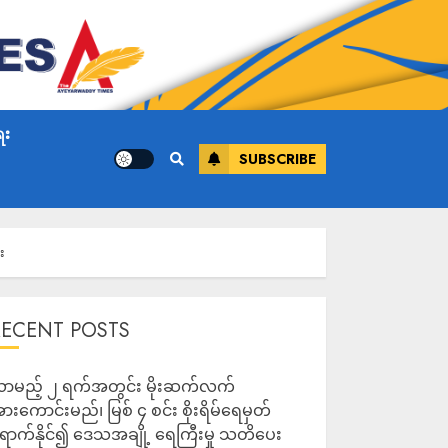
ေး
SUBSCRIBE
း
RECENT POSTS
ာမည့် ၂ ရက်အတွင်း မိုးဆက်လက်
ားကောင်းမည်၊ မြစ် ၄ စင်း စိုးရိမ်ရေမှတ်
ောက်နိုင်၍ ဒေသအချို့ ရေကြီးမှု သတိပေး