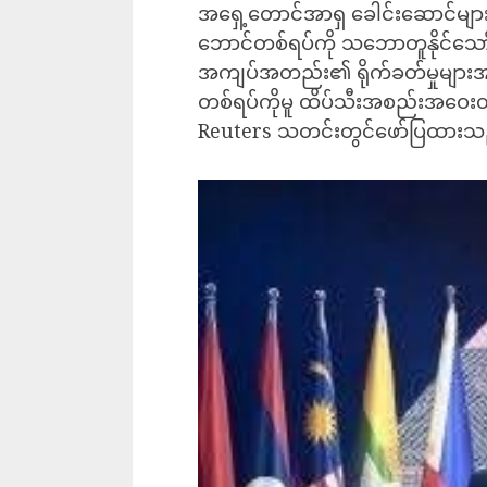
အရှေ့တောင်အာရှ ခေါင်းဆောင်များ
ဘောင်တစ်ရပ်ကို သဘောတူနိုင်သေ
အကျပ်အတည်း၏ ရိုက်ခတ်မှုများအပေါ
တစ်ရပ်ကိုမူ ထိပ်သီးအစည်းအဝေးတွင်ခ
Reuters သတင်းတွင်ဖော်ပြထားသ